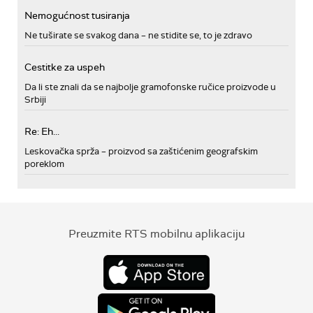
Nemogućnost tusiranja
Ne tuširate se svakog dana – ne stidite se, to je zdravo
Cestitke za uspeh
Da li ste znali da se najbolje gramofonske ručice proizvode u
Srbiji
Re: Eh...
Leskovačka sprža – proizvod sa zaštićenim geografskim
poreklom
Preuzmite RTS mobilnu aplikaciju