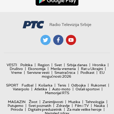
Radio Televizija Srbije
|
|
|
|
|
VESTI
Politika
Region
Svet
Srbija danas
Hronika
|
|
|
|
Društvo
Ekonomija
Merila vremena
Rat u Ukrajini
|
|
|
|
Vreme
Servisne vesti
Smatračnica
Podkast
EU
mogućnosti 2026
|
|
|
|
|
SPORT
Fudbal
Košarka
Tenis
Odbojka
Rukomet
|
|
|
|
Vaterpolo
Atletika
Auto-moto
Ostali sportovi
Memorijal RTS
|
|
|
|
MAGAZIN
Život
Zanimljivosti
Muzika
Tehnologija
|
|
|
|
|
Putujemo
Svet poznatih
Zdravlje
Film i TV
Nauka
|
|
|
Priroda
Digitalni preduzetnik
Za male velike heroje
Naizgled zdrav