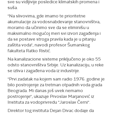
sve su vidljivije posledice klimatskih promena i
suša.
"Na slivovima, gde imamo te prioritetne
akumulacije za vodosnabdevanje stanovništva,
moramo da učinimo sve da se eliminišu u
maksimalno mogućoj meri svi izvori zagađenja i
da se postave stroga pravila kada je u pitanju
zaštita voda", navodi profesor Šumarskog
fakulteta Ratko Ristić.
Na kanalizacione sisteme priključeno je oko 55
odsto stanovništva Srbije. Uz kanalizaciju, u reke
se izliva i zagađena voda iz industrije.
"Prvi zadatak na kojem sam radio 1976. godine je
bilo postrojenje za tretman otpadnih voda grada
Beograda. Mi danas još uvek nemamo
postrojenje", ukazuje Prvoslav Marjanović iz
Instituta za vodoprivredu "Jaroslav Černi".
Direktor tog instituta Dejan Divac dodaje da