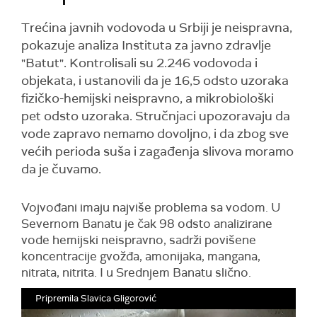
Trećina javnih vodovoda u Srbiji je neispravna,
pokazuje analiza Instituta za javno zdravlje
"Batut". Kontrolisali su 2.246 vodovoda i
objekata, i ustanovili da je 16,5 odsto uzoraka
fizičko-hemijski neispravno, a mikrobiološki
pet odsto uzoraka. Stručnjaci upozoravaju da
vode zapravo nemamo dovoljno, i da zbog sve
većih perioda suša i zagađenja slivova moramo
da je čuvamo.
Vojvođani imaju najviše problema sa vodom. U
Severnom Banatu je čak 98 odsto analizirane
vode hemijski neispravno, sadrži povišene
koncentracije gvožđa, amonijaka, mangana,
nitrata, nitrita. I u Srednjem Banatu slično.
Pripremila Slavica Gligorović