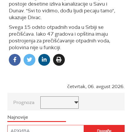
postoje desetine izliva kanalizacije u Savu i
Dunav. "Svi to vidimo, dođu ljudi pecaju tamo",
ukazuje Divac.
Svega 15 odsto otpadnih voda u Srbiji se
prečišćava. Iako 47 gradova i opština imaju
postrojenja za prečišćavanje otpadnih voda,
polovina nije u funkciji.
četvrtak, 06. avgust 2026.
Prognoza
Najnovije