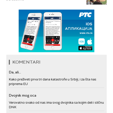
KOMENTARI
Da, ali...
Kako preživeti prva tri dana katastrofe u Srbiji, i za šta nas
priprema EU
Dvojnik mog oca
Verovatno svako od nas ima svog dvojnika sa kojim deli i sličnu
DNK