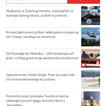
Muškarac iz Zubinog Potoka, osumnjičen za
davanje lažnog iskaza, pušten iz pritvora
Komercijalni avion prišao helikopteru u kojem je
bio Tramp, istražuju se okolnosti
Od Somalije do Meksika – 160 studenata uči
jezik i u Srbiji gradi svoju akademsku budućnost
Operativni tim Vlade Srbije: Prati se svaki rizik –
od vodosnabdevanja do požara
Posmrtni ostaci predaka Teodora Hercla
sahranjeni pored njega na brdu Hercl u
Jerusalimu