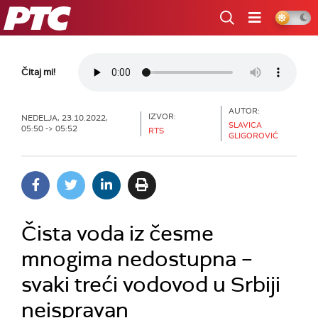
RTS
Čitaj mi!
AUTOR:
IZVOR:
NEDELJA, 23.10.2022,
SLAVICA
05:50 -> 05:52
RTS
GLIGOROVIĆ
Čista voda iz česme
mnogima nedostupna –
svaki treći vodovod u Srbiji
neispravan