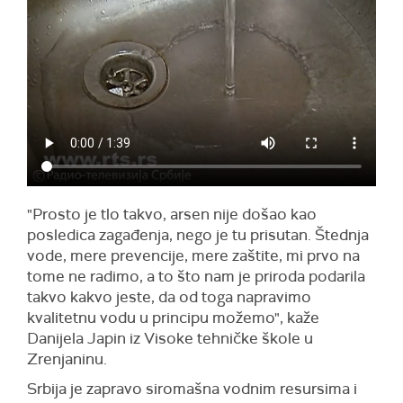
"Prosto je tlo takvo, arsen nije došao kao
posledica zagađenja, nego je tu prisutan. Štednja
vode, mere prevencije, mere zaštite, mi prvo na
tome ne radimo, a to što nam je priroda podarila
takvo kakvo jeste, da od toga napravimo
kvalitetnu vodu u principu možemo", kaže
Danijela Japin iz Visoke tehničke škole u
Zrenjaninu.
Srbija je zapravo siromašna vodnim resursima i