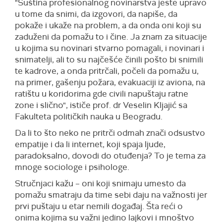
"Suština profesionalnog novinarstva jeste upravo
u tome da snimi, da izgovori, da napiše, da
pokaže i ukaže na problem, a da onda oni koji su
zaduženi da pomažu to i čine. Ja znam za situacije
u kojima su novinari stvarno pomagali, i novinari i
snimatelji, ali to su najčešće činili pošto bi snimili
te kadrove, a onda pritrčali, počeli da pomažu u,
na primer, gašenju požara, evakuaciji iz aviona, na
ratištu u koridorima gde civili napuštaju ratne
zone i slično", ističe prof. dr Veselin Kljajić sa
Fakulteta političkih nauka u Beogradu.
Da li to što neko ne pritrči odmah znači odsustvo
empatije i da li internet, koji spaja ljude,
paradoksalno, dovodi do otuđenja? To je tema za
mnoge sociologe i psihologe.
Stručnjaci kažu – oni koji snimaju umesto da
pomažu smatraju da time sebi daju na važnosti jer
prvi puštaju u etar nemili događaj. Šta reći o
onima kojima su važni jedino lajkovi i mnoštvo