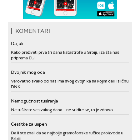
KOMENTARI
Da, ali...
Kako preživeti prva tri dana katastrofe u Srbiji, i za šta nas
priprema EU
Dvojnik mog oca
Verovatno svako od nas ima svog dvojnika sa kojim deli i sličnu
DNK
Nemogućnost tusiranja
Ne tuširate se svakog dana – ne stidite se, to je zdravo
Cestitke za uspeh
Da li ste znali da se najbolje gramofonske ručice proizvode u
Srbiji