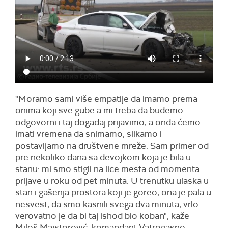
"Moramo sami više empatije da imamo prema
onima koji sve gube a mi treba da budemo
odgovorni i taj događaj prijavimo, a onda ćemo
imati vremena da snimamo, slikamo i
postavljamo na društvene mreže. Sam primer od
pre nekoliko dana sa devojkom koja je bila u
stanu: mi smo stigli na lice mesta od momenta
prijave u roku od pet minuta. U trenutku ulaska u
stan i gašenja prostora koji je goreo, ona je pala u
nesvest, da smo kasnili svega dva minuta, vrlo
verovatno je da bi taj ishod bio koban", kaže
Miloš Majstorović, komandant Vatrogasno-