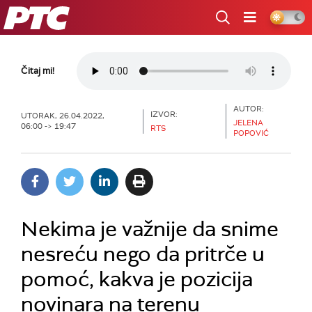
RTS
Čitaj mi!
AUTOR:
IZVOR:
UTORAK, 26.04.2022,
JELENA
06:00 -> 19:47
RTS
POPOVIĆ
Nekima je važnije da snime
nesreću nego da pritrče u
pomoć, kakva je pozicija
novinara na terenu