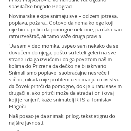
spasilačke brigade Beograd.
Novinarske ekipe snimaju sve – od zemljotresa,
poplava, požara… Gotovo da nema kolege koji
nije bio u prilici da pomogne nekome, pa čak i kao
ratni izveštač, ali tamo važe druga pravila.
"Ja sam video momka, uspeo sam nekako da se
dovučem do njega, pošto su leteli geleri na sve
strane i da ga izvučem i da ga povezem našim
kolima do Prizrena da dečko ne bi iskrvario.
Snimali smo poplave, saobraćajne nesreće i
slično, nikada nije problem u snimanju u civilstvu
da čovek pritrči da pomogne, dok je u ratu sasvim
drugačije, ako pritrči može da strada i on i ovaj
koji je ranjen", kaže snimatelj RTS-a Tomislav
Magoči.
Naš posao je da snimak, prilog, tekst stignu do
najšire javnosti.