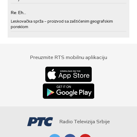
Re: Eh...
Leskovačka sprža – proizvod sa zaštićenim geografskim
poreklom
Preuzmite RTS mobilnu aplikaciju
Radio Televizija Srbije