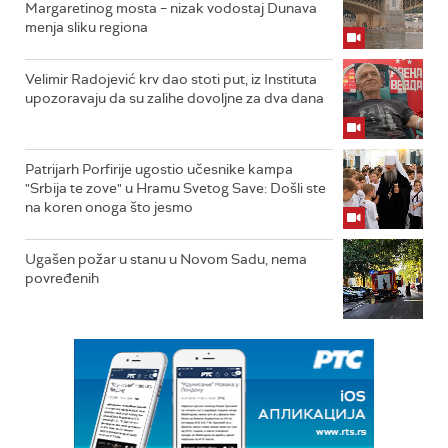
Margaretinog mosta – nizak vodostaj Dunava
menja sliku regiona
Velimir Radojević krv dao stoti put, iz Instituta
upozoravaju da su zalihe dovoljne za dva dana
Patrijarh Porfirije ugostio učesnike kampa
"Srbija te zove" u Hramu Svetog Save: Došli ste
na koren onoga što jesmo
Ugašen požar u stanu u Novom Sadu, nema
povređenih