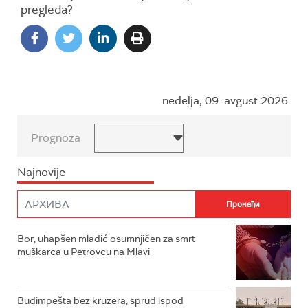
pregleda?
nedelja, 09. avgust 2026.
Prognoza
Najnovije
Bor, uhapšen mladić osumnjičen za smrt
muškarca u Petrovcu na Mlavi
Budimpešta bez kruzera, sprud ispod