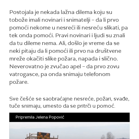
Postojala je nekada lažna dilema koju su
tobože imali novinari i snimatelji – da li prvo
pomoći nekome u nesreći ili nesreću slikati, pa
tek onda pomoći. Pravi novinari i ljudi su znali
da tu dileme nema. Ali, došlo je vreme da se
neki pitaju da li pomoći ili prvo na društvene
mreže okačiti slike požara, napada i slično.
Neverovatno je zvučao apel – da prvo zovu
vatrogasce, pa onda snimaju telefonom
požare.
Sve češće se saobraćajne nesreće, požari, svađe,
tuče snimaju, umesto da se pritrči u pomoć.
Pripremila Jelena Popović