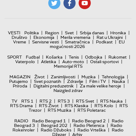
|
|
|
|
|
VESTI
Politika
Region
Svet
Srbija danas
Hronika
|
|
|
|
Društvo
Ekonomija
Merila vremena
Rat u Ukrajini
|
|
|
|
Vreme
Servisne vesti
Smatračnica
Podkast
EU
mogućnosti 2026
|
|
|
|
|
SPORT
Fudbal
Košarka
Tenis
Odbojka
Rukomet
|
|
|
|
Vaterpolo
Atletika
Auto-moto
Ostali sportovi
Memorijal RTS
|
|
|
|
MAGAZIN
Život
Zanimljivosti
Muzika
Tehnologija
|
|
|
|
|
Putujemo
Svet poznatih
Zdravlje
Film i TV
Nauka
|
|
|
Priroda
Digitalni preduzetnik
Za male velike heroje
Naizgled zdrav
|
|
|
|
|
TV
RTS 1
RTS 2
RTS 3
RTS Svet
RTS Nauka
|
|
|
|
RTS Drama
RTS Život
RTS Klasika
RTS Kolo
RTS
|
|
Trezor
RTS Muzika
RTS Poletarac
|
|
RADIO
Radio Beograd 1
Radio Beograd 2
Radio
|
|
|
Beograd 3
Beograd 202
Radio Pletenica
Radio
|
|
|
Rokenroler
Radio Džuboks
Radio Vrteška
Radio
|
Džezer
Arhiv