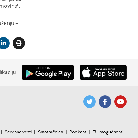
imovina",
uženju –
ikaciju
|
|
|
|
Servisne vesti
Smatračnica
Podkast
EU mogućnosti