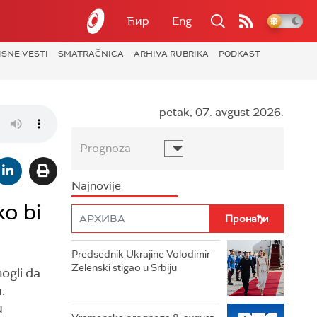
Ћир
Eng
ISNE VESTI
SMATRAČNICA
ARHIVA RUBRIKA
PODKAST
petak, 07. avgust 2026.
Prognoza
Najnovije
ko bi
Predsednik Ukrajine Volodimir
Zelenski stigao u Srbiju
ogli da
.
u