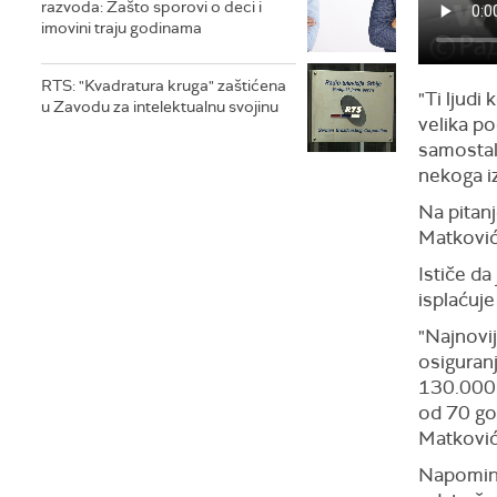
razvoda: Zašto sporovi o deci i
imovini traju godinama
RTS: "Kvadratura kruga" zaštićena
"Ti ljudi
u Zavodu za intelektualnu svojinu
velika po
samostaln
nekoga i
Na pitanj
Matkoviće
Ističe da
isplaćuje
"Najnovij
osiguranj
130.000 
od 70 god
Matković
Napominje