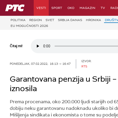
RTS
VESTI
SPORT
OKO
MAGAZIN
TV
RAD
POLITIKA
REGION
SVET
SRBIJA DANAS
HRONIKA
DRUŠT
EU MOGUĆNOSTI 2026
Čitaj mi!
IZVOR:
PONEDELJAK, 07.02.2022, 16:13 -> 16:47
RTS
Garantovana penzija u Srbiji – 
iznosila
Prema procenama, oko 200.000 ljudi starijih od 65 
dobiju neku garantovanu nadoknadu ukoliko bi drž
Mišljenja sindikata i ekonomista o tome su podelj