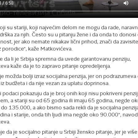
 koji su stariji, koji najvećim delom ne mogu da rade, naravn
drška za njih. Često su u pitanju žene i da onda to donos
ost, jer ako nemate nikakav lični prihod, znači da zavisit
z porodice", kaže Matkovićeva.
e da li je Srbija spremna da uvede garantovanu penziju,
va kaže da je to zapravo pitanje opredeljenja.
 je možda bolji izraz socijalna penzija, jer on podrazumeva
 iz budžeta i da nije vezan za uplatu doprinosa.
i podaci pokazuju da je broj onih koji nisu pokriveni penzi
em, a stariji su od 65 godina ili imaju 65 godina, negde o
do 135.000, a ako bismo sada rekli da je socijalna penzij
ina i starije, onda tih ljudi ima negde oko 90.000", navod
eva.
 da je socijalno pitanje u Srbiji žensko pitanje, jer je viš