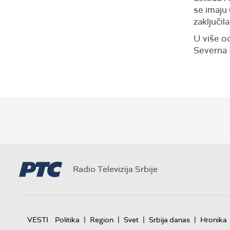
se imaju 
zaključil
U više od
Severna 
Radio Televizija Srbije
|
|
|
|
VESTI
Politika
Region
Svet
Srbija danas
Hronika