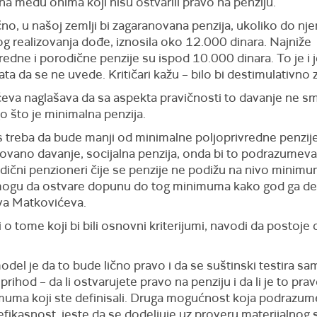
a među onima koji nisu ostvarili pravo na penziju.
no, u našoj zemlji bi zagaranovana penzija, ukoliko do nj
g realizovanja dođe, iznosila oko 12.000 dinara. Najniže
redne i porodične penzije su ispod 10.000 dinara. To je i
a da se ne uvede. Kritičari kažu – bilo bi destimulativno 
eva naglašava da sa aspekta pravičnosti to davanje ne s
o što je minimalna penzija.
s treba da bude manji od minimalne poljoprivredne penzije
tovano davanje, socijalna penzija, onda bi to podrazumeva
dični penzioneri čije se penzije ne podižu na nivo minimu
ogu da ostvare dopunu do tog minimuma kako god ga defi
va Matkovićeva.
o tome koji bi bili osnovni kriterijumi, navodi da postoje 
del je da to bude lično pravo i da se suštinski testira s
 prihod – da li ostvarujete pravo na penziju i da li je to pra
muma koji ste definisali. Druga mogućnost koja podrazu
efikasnost, jeste da se dodeljuje uz proveru materijalnog s