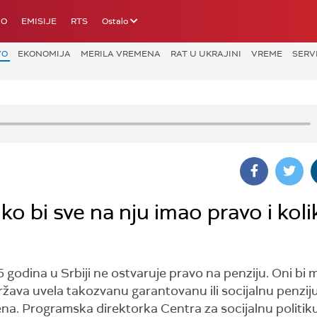
IO
EMISIJE
RTS
Ostalo
VO
EKONOMIJA
MERILA VREMENA
RAT U UKRAJINI
VREME
SERV
ko bi sve na nju imao pravo i koli
godina u Srbiji ne ostvaruje pravo na penziju. Oni bi m
ava uvela takozvanu garantovanu ili socijalnu penziju
ena. Programska direktorka Centra za socijalnu politik