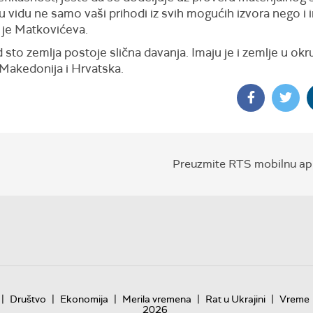
u vidu ne samo vaši prihodi iz svih mogućih izvora nego i 
a je Matkovićeva.
 sto zemlja postoje slična davanja. Imaju je i zemlje u okr
Makedonija i Hrvatska.
Preuzmite RTS mobilnu apl
|
|
|
|
|
Društvo
Ekonomija
Merila vremena
Rat u Ukrajini
Vreme
2026