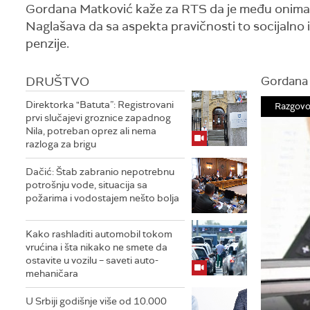
Gordana Matković kaže za RTS da je među onima ko
Naglašava da sa aspekta pravičnosti to socijalno 
penzije.
DRUŠTVO
Gordana M
Direktorka "Batuta”: Registrovani
Razgovo
prvi slučajevi groznice zapadnog
Nila, potreban oprez ali nema
razloga za brigu
Dačić: Štab zabranio nepotrebnu
potrošnju vode, situacija sa
požarima i vodostajem nešto bolja
Kako rashladiti automobil tokom
vrućina i šta nikako ne smete da
ostavite u vozilu – saveti auto-
mehaničara
U Srbiji godišnje više od 10.000