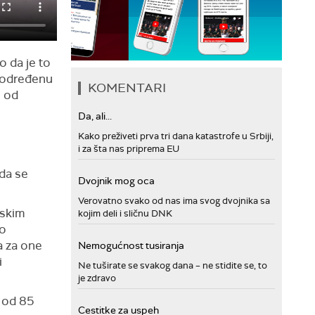
o da je to
i određenu
KOMENTARI
e od
Da, ali...
Kako preživeti prva tri dana katastrofe u Srbiji,
i za šta nas priprema EU
 da se
Dvojnik mog oca
Verovatno svako od nas ima svog dvojnika sa
jskim
kojim deli i sličnu DNK
ko
a za one
Nemogućnost tusiranja
i
Ne tuširate se svakog dana – ne stidite se, to
je zdravo
e od 85
Cestitke za uspeh