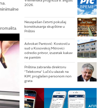
Vremenska prognoza 8. avgust
na.
2026.
 minimalne
Neuspešan četvrti pokušaj
konstituisanja skupštine u
siromašta.
Prištini
Advokat Pantović: Kostoviću
sud u Kosovskoj Mitrovici
odredio pritvor, izuzetak kakav
ne pamtim
Priština zabranila direktoru
"Telekoma" Lučiću ulazak na
KiM, proglašen personom non
grata