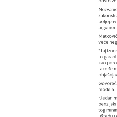
odsto žen
Nezvanič
zakonsko
poljopriv
argumenat
Matković
veće neg
"Taj izno
to garan
kao poro
takođe m
objašnja
Govoreći 
modela.
"Jedan mo
penzijski
tog mini
uštedu i 