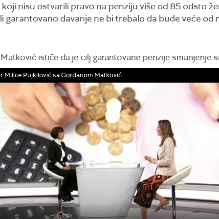
ji nisu ostvarili pravo na penziju više od 85 odsto že
ili garantovano davanje ne bi trebalo da bude veće od
atković ističe da je cilj garantovane penzije smanjenje 
r Milice Pujkilović sa Gordanom Matković