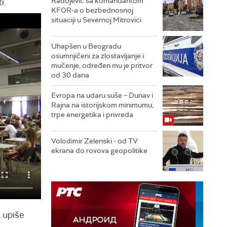
Radojević sa komandantom
i.
KFOR-a o bezbednosnoj
situaciji u Severnoj Mitrovici
Uhapšen u Beogradu
osumnjičeni za zlostavljanje i
mučenje, određen mu je pritvor
od 30 dana
Evropa na udaru suše – Dunav i
Rajna na istorijskom minimumu,
trpe energetika i privreda
Volodimir Zelenski - od TV
ekrana do rovova geopolitike
a upiše