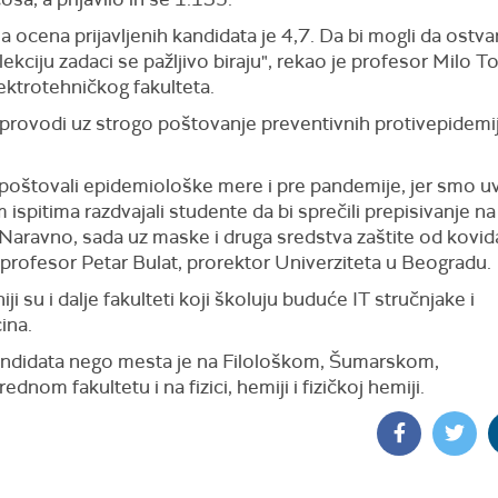
 ocena prijavljenih kandidata je 4,7. Da bi mogli da ostv
ekciju zadaci se pažljivo biraju", rekao je profesor Milo 
ektrotehničkog fakulteta.
 sprovodi uz strogo poštovanje preventivnih protivepidemi
poštovali epidemiološke mere i pre pandemije, jer smo u
 ispitima razdvajali studente da bi sprečili prepisivanje n
 Naravno, sada uz maske i druga sredstva zaštite od kovid
 profesor Petar Bulat, prorektor Univerziteta u Beogradu.
iji su i dalje fakulteti koji školuju buduće IT stručnjake i
ina.
ndidata nego mesta je na Filološkom, Šumarskom,
ednom fakultetu i na fizici, hemiji i fizičkoj hemiji.