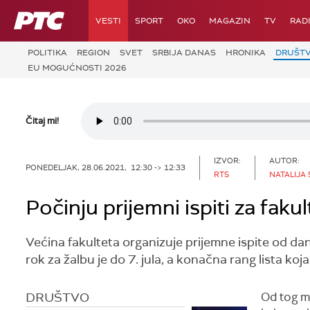
RTS
VESTI
SPORT
OKO
MAGAZIN
TV
RAD
POLITIKA
REGION
SVET
SRBIJA DANAS
HRONIKA
DRUŠT
EU MOGUĆNOSTI 2026
Čitaj mi!
IZVOR:
AUTOR:
PONEDELJAK, 28.06.2021, 12:30 -> 12:33
RTS
NATALIJA
Počinju prijemni ispiti za faku
Većina fakulteta organizuje prijemne ispite od dana
rok za žalbu je do 7. jula, a konačna rang lista koja
DRUŠTVO
Od tog mo