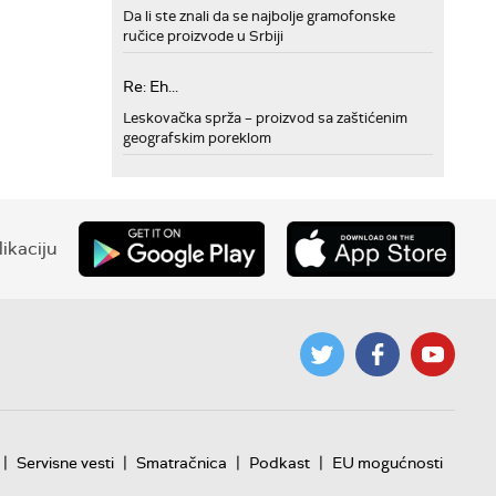
Da li ste znali da se najbolje gramofonske
ručice proizvode u Srbiji
Re: Eh...
Leskovačka sprža – proizvod sa zaštićenim
geografskim poreklom
ikaciju
|
|
|
|
Servisne vesti
Smatračnica
Podkast
EU mogućnosti