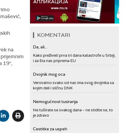
arimo
Tomašević,
jskih
KOMENTARI
Da, ali...
vek na
Kako preživeti prva tri dana katastrofe u Srbiji,
a prijemnim
i za šta nas priprema EU
a 19",
Dvojnik mog oca
Verovatno svako od nas ima svog dvojnika sa
kojim deli i sličnu DNK
Nemogućnost tusiranja
Ne tuširate se svakog dana – ne stidite se, to
je zdravo
Cestitke za uspeh