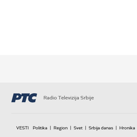
Radio Televizija Srbije
|
|
|
|
VESTI
Politika
Region
Svet
Srbija danas
Hronika