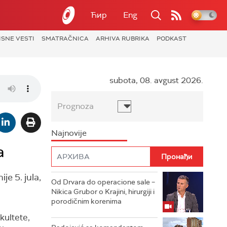
Ћир
Eng
ISNE VESTI
SMATRAČNICA
ARHIVA RUBRIKA
PODKAST
subota, 08. avgust 2026.
Prognoza
Najnovije
a
je 5. jula,
Od Drvara do operacione sale –
Nikica Grubor o Krajini, hirurgiji i
porodičnim korenima
kultete,