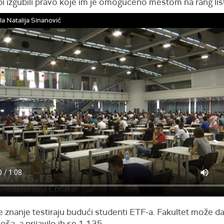
i izgubili pravo koje im je omogućeno mestom na rang list
la Natalija Sinanović
e znanje testiraju budući studenti ETF-a. Fakultet može d
ša, a prijavilo ih se 1.135.