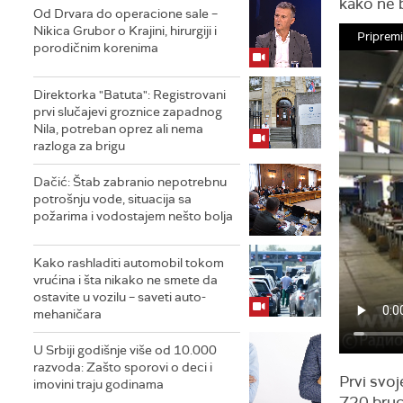
kako ne b
Od Drvara do operacione sale –
Nikica Grubor o Krajini, hirurgiji i
Pripremi
porodičnim korenima
Direktorka "Batuta": Registrovani
prvi slučajevi groznice zapadnog
Nila, potreban oprez ali nema
razloga za brigu
Dačić: Štab zabranio nepotrebnu
potrošnju vode, situacija sa
požarima i vodostajem nešto bolja
Kako rashladiti automobil tokom
vrućina i šta nikako ne smete da
ostavite u vozilu – saveti auto-
mehaničara
U Srbiji godišnje više od 10.000
razvoda: Zašto sporovi o deci i
Prvi svoj
imovini traju godinama
720 bruco