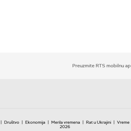
Preuzmite RTS mobilnu apl
|
|
|
|
|
Društvo
Ekonomija
Merila vremena
Rat u Ukrajini
Vreme
2026