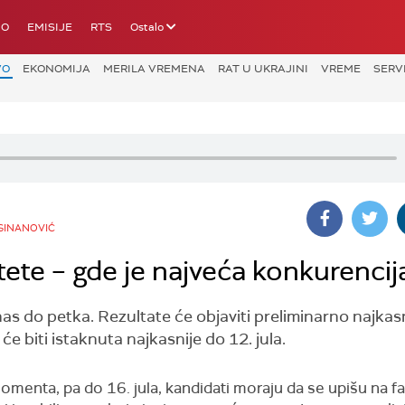
IO
EMISIJE
RTS
Ostalo
VO
EKONOMIJA
MERILA VREMENA
RAT U UKRAJINI
VREME
SERV
 SINANOVIĆ
ltete – gde je najveća konkurencij
s do petka. Rezultate će objaviti preliminarno najkasni
 će biti istaknuta najkasnije do 12. jula.
menta, pa do 16. jula, kandidati moraju da se upišu na fa