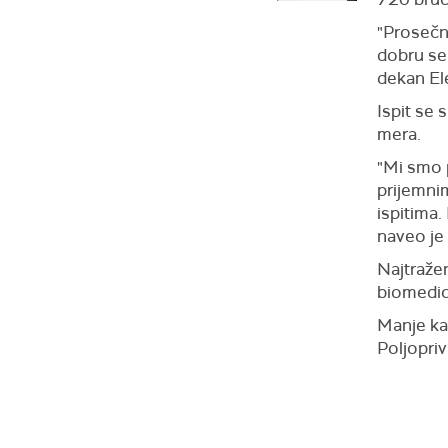
"Prosečna
dobru sel
dekan El
Ispit se
mera.
"Mi smo 
prijemnim
ispitima.
naveo je
Najtražen
biomedic
Manje ka
Poljoprivr