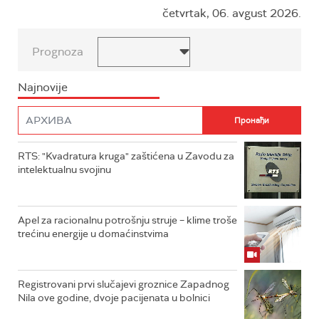
četvrtak, 06. avgust 2026.
Prognoza
Najnovije
RTS: "Kvadratura kruga" zaštićena u Zavodu za
intelektualnu svojinu
Apel za racionalnu potrošnju struje – klime troše
trećinu energije u domaćinstvima
Registrovani prvi slučajevi groznice Zapadnog
Nila ove godine, dvoje pacijenata u bolnici