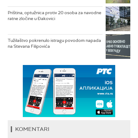
Priština, optužnica protiv 20 osoba za navodne
ratne zločine u Đakovici
Tužilaštvo pokrenulo istragu povodom napada
na Stevana Filipovića
KOMENTARI