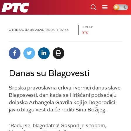
RTS
IZVOR:
UTORAK, 07.04.2020, 06:05 -> 07:44
RTS
Danas su Blagovesti
Srpska pravoslavna crkva i vernici danas slave
Blagosvesti, dan kada se Hrišćani podsećaju
dolaska Arhangela Gavrila koji je Bogorodici
javio blagu vest da će roditi Sina Božijeg.
"Raduj se, blagodatna! Gospod je s tobom,