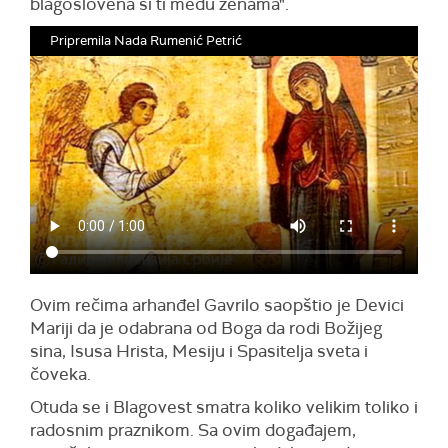
blagoslovena si ti među ženama".
Pripremila Nada Rumenić Petrić
Ovim rečima arhanđel Gavrilo saopštio je Devici
Mariji da je odabrana od Boga da rodi Božijeg
sina, Isusa Hrista, Mesiju i Spasitelja sveta i
čoveka.
Otuda se i Blagovest smatra koliko velikim toliko i
radosnim praznikom. Sa ovim događajem,