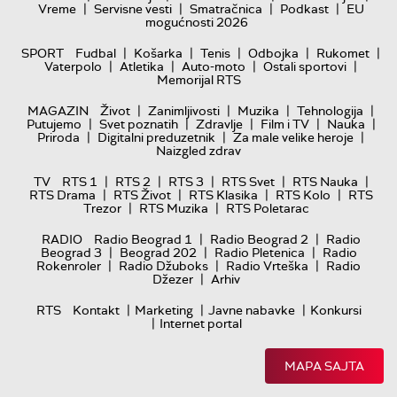
|
|
|
|
Vreme
Servisne vesti
Smatračnica
Podkast
EU
mogućnosti 2026
|
|
|
|
|
SPORT
Fudbal
Košarka
Tenis
Odbojka
Rukomet
|
|
|
|
Vaterpolo
Atletika
Auto-moto
Ostali sportovi
Memorijal RTS
|
|
|
|
MAGAZIN
Život
Zanimljivosti
Muzika
Tehnologija
|
|
|
|
|
Putujemo
Svet poznatih
Zdravlje
Film i TV
Nauka
|
|
|
Priroda
Digitalni preduzetnik
Za male velike heroje
Naizgled zdrav
|
|
|
|
|
TV
RTS 1
RTS 2
RTS 3
RTS Svet
RTS Nauka
|
|
|
|
RTS Drama
RTS Život
RTS Klasika
RTS Kolo
RTS
|
|
Trezor
RTS Muzika
RTS Poletarac
|
|
RADIO
Radio Beograd 1
Radio Beograd 2
Radio
|
|
|
Beograd 3
Beograd 202
Radio Pletenica
Radio
|
|
|
Rokenroler
Radio Džuboks
Radio Vrteška
Radio
|
Džezer
Arhiv
|
|
|
RTS
Kontakt
Marketing
Javne nabavke
Konkursi
|
Internet portal
MAPA SAJTA