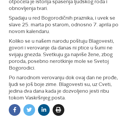
otpočela je istorija spasenja ljudskog roda i
obnovljenja tvari.
Spadaju u red Bogorodičnih praznika, i uvek se
slave 25. marta po starom, odnosno 7. aprila po
novom kalendaru.
Koliko se u našem narodu poštuju Blagovesti,
govori i verovanje da danas ni ptice u šumi ne
svijaju gnezda. Svetkuju ga najviše žene, zbog
poroda, posebno nerotkinje mole se Svetoj
Bogorodici.
Po narodnom verovanju dok ovaj dan ne prođe,
ljudi se još boje zime. Blagovesti su, uz Cveti,
jedina dva dana kada je dozvoljeno jesti ribu
tokom Vaskršnjeg posta.