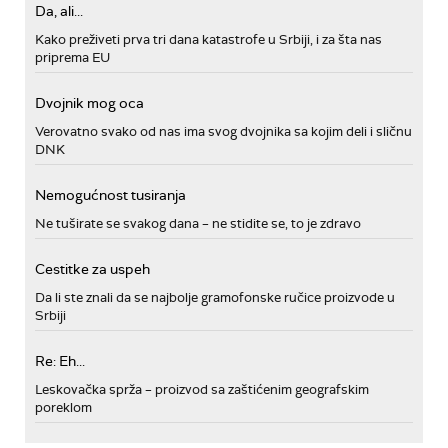
Da, ali...
Kako preživeti prva tri dana katastrofe u Srbiji, i za šta nas
priprema EU
Dvojnik mog oca
Verovatno svako od nas ima svog dvojnika sa kojim deli i sličnu
DNK
Nemogućnost tusiranja
Ne tuširate se svakog dana – ne stidite se, to je zdravo
Cestitke za uspeh
Da li ste znali da se najbolje gramofonske ručice proizvode u
Srbiji
Re: Eh...
Leskovačka sprža – proizvod sa zaštićenim geografskim
poreklom