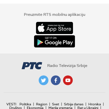
Preuzmite RTS mobilnu aplikaciju
Radio Televizija Srbije
|
|
|
|
|
VESTI
Politika
Region
Svet
Srbija danas
Hronika
|
|
|
|
Društvo
Ekonomija
Merila vremena
Rat u Ukrajini