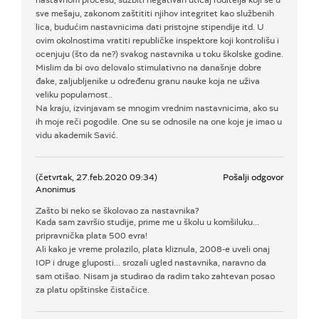
nastavnom procesu, suzbiti negativan uticaj roditelja koji se u
sve mešaju, zakonom zaštititi njihov integritet kao službenih
lica, budućim nastavnicima dati pristojne stipendije itd. U
ovim okolnostima vratiti republičke inspektore koji kontrolišu i
ocenjuju (što da ne?) svakog nastavnika u toku školske godine.
Mislim da bi ovo delovalo stimulativno na današnje dobre
đake, zaljubljenike u određenu granu nauke koja ne uživa
veliku popularnost..
Na kraju, izvinjavam se mnogim vrednim nastavnicima, ako su
ih moje reči pogodile. One su se odnosile na one koje je imao u
vidu akademik Savić.
(četvrtak, 27.feb.2020 09:34)
Pošalji odgovor
Anonimus
Zašto bi neko se školovao za nastavnika?
Kada sam završio studije, prime me u školu u komšiluku...
pripravnička plata 500 evra!
Ali kako je vreme prolazilo, plata kliznula, 2008-e uveli onaj
IOP i druge gluposti... srozali ugled nastavnika, naravno da
sam otišao. Nisam ja studirao da radim tako zahtevan posao
za platu opštinske čistačice.