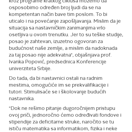
kroz programe kratkog ciklusa možemo da
osposobimo određen broj ljudi da se na
kompetentan način bave tim poslom. To bi
uticalo i na povećanje zapošljavanja. Mislim da je
situacija sa nastavničkim zanimanjima vrlo
osetljiva u ovom trenutku. Jer to su teške studije,
posao je zahtevan, izuzetno ogovoran za
budućnost naše zemlje, a mislim da nadoknada
za taj posao nije adekvatna", objašnjava prof.
Ivanka Popović, predsednica Konferencije
univerziteta Srbije.
Do tada, da bi nastavnici ostali na radnim
mestima, omogućiće im se prekvalifikacije i
tutori. Stimulisaće se i školovanje budućih
nastavnika.
"Dok ne rešimo pitanje dugoročnijem pristupu
ovoj priči, jednoročno ćemo određivati fondove i
stipendije za deficitarne struke, naročito se tu
ističu matematika sa informatikom, fizika i neke