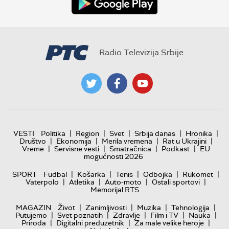
Radio Televizija Srbije
|
|
|
|
|
VESTI
Politika
Region
Svet
Srbija danas
Hronika
|
|
|
|
Društvo
Ekonomija
Merila vremena
Rat u Ukrajini
|
|
|
|
Vreme
Servisne vesti
Smatračnica
Podkast
EU
mogućnosti 2026
|
|
|
|
|
SPORT
Fudbal
Košarka
Tenis
Odbojka
Rukomet
|
|
|
|
Vaterpolo
Atletika
Auto-moto
Ostali sportovi
Memorijal RTS
|
|
|
|
MAGAZIN
Život
Zanimljivosti
Muzika
Tehnologija
|
|
|
|
|
Putujemo
Svet poznatih
Zdravlje
Film i TV
Nauka
|
|
|
Priroda
Digitalni preduzetnik
Za male velike heroje