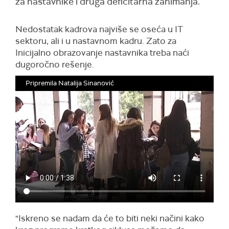
za nastavnike i druga deficitarna zanimanja.
Nedostatak kadrova najviše se oseća u IT
sektoru, ali i u nastavnom kadru. Zato za
Inicijalno obrazovanje nastavnika treba naći
dugoročno rešenje.
Pripremila Natalija Sinanović
"Iskreno se nadam da će to biti neki načini kako