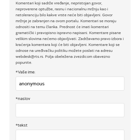
Komentari koji sadrže vređanje, nepristojan govor,
neproverene optužbe, rasnu i nacionalnu mržnju kao i
netoleranciju bilo kakve vrste neće biti objavljeni. Govor
mržnje je zabranjen na ovom portalu. Komentari se moraju
odnositi na temu članka. Prednost će imati komentari
gramatički i pravopisno ispravno napisani. Komentare pisane
velikim slovima nećemo objavljivati. Zadržavamo pravo izbora i
kraćenja komentara koji će biti objavljeni. Komentare koji se
odnose na uređivačku politiku možete poslati na adresu
webdesk@rts.rs. Polja obeležena zvezdicom obavezno
popunite.
*Vaše ime:
*naslov
*tekst