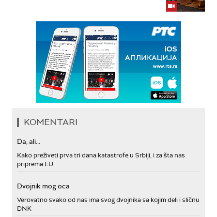
KOMENTARI
Da, ali...
Kako preživeti prva tri dana katastrofe u Srbiji, i za šta nas
priprema EU
Dvojnik mog oca
Verovatno svako od nas ima svog dvojnika sa kojim deli i sličnu
DNK