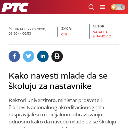
RTS
AUTOR:
IZVOR:
ČETVRTAK, 27.02.2020,
NATALIJA
06:30 -> 06:53
RTS
SINANOVIĆ
Kako navesti mlade da se
školuju za nastavnike
Rektori univerziteta, ministar prosvete i
članovi Nacionalnog akreditacionog tela
raspravljali su o inicijalnom obrazovanju,
odnosno kako da navedu mlade da se školuju