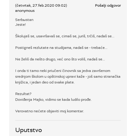
(četvrtak, 27.feb.2020 09:02)
Pošalji odgovor
anonymous
Serbыstan
Jeste!
Školuješ se, usavršavaš se, cimaš se, juriš, trčiš, nadaš se...
Postigneš rezlutate na studijama, nadaš se - trebaće...
Ne želiš da nešto drugo, već ono što voliš, nadaš se...
I onda ti tamo neki priučeni činovnik sa jedva završenom
srednjom školom u opštinskoj upravi kaže - još samo stranačka
knjižica, i jedan deo od svake plate.
Rezultat?
Doviđenja Majko, vidimo se kada ludilo prođe.
Verovatno nećete objaviti moj komentar.
Uputstvo