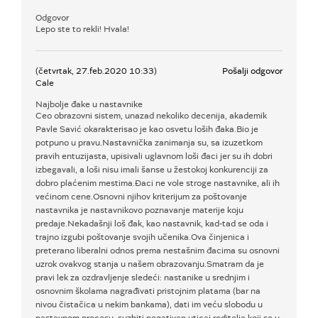
Odgovor
Lepo ste to rekli! Hvala!
(četvrtak, 27.feb.2020 10:33)
Pošalji odgovor
Cale
Najbolje đake u nastavnike
Ceo obrazovni sistem, unazad nekoliko decenija, akademik
Pavle Savić okarakterisao je kao osvetu loših đaka.Bio je
potpuno u pravu.Nastavnička zanimanja su, sa izuzetkom
pravih entuzijasta, upisivali uglavnom loši đaci jer su ih dobri
izbegavali, a loši nisu imali šanse u žestokoj konkurenciji za
dobro plaćenim mestima.Đaci ne vole stroge nastavnike, ali ih
većinom cene.Osnovni njihov kriterijum za poštovanje
nastavnika je nastavnikovo poznavanje materije koju
predaje.Nekadašnji loš đak, kao nastavnik, kad-tad se oda i
trajno izgubi poštovanje svojih učenika.Ova činjenica i
preterano liberalni odnos prema nestašnim đacima su osnovni
uzrok ovakvog stanja u našem obrazovanju.Smatram da je
pravi lek za ozdravljenje sledeći: nastanike u srednjim i
osnovnim školama nagrađivati pristojnim platama (bar na
nivou čistačica u nekim bankama), dati im veću slobodu u