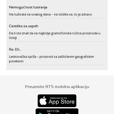
Nemogućnost tusiranja
Ne tuširate se svakog dana – ne stidite se, to je zdravo
Cestitke za uspeh
Da li ste znali da se najbolje gramofonske ručice proizvode u
Srbiji
Re: Eh...
Leskovačka sprža – proizvod sa zaštićenim geografskim
poreklom
Preuzmite RTS mobilnu aplikaciju