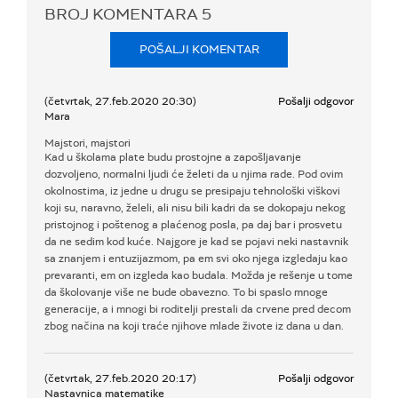
BROJ KOMENTARA
5
POŠALJI KOMENTAR
(četvrtak, 27.feb.2020 20:30)
Pošalji odgovor
Mara
Majstori, majstori
Kad u školama plate budu prostojne a zapošljavanje
dozvoljeno, normalni ljudi će želeti da u njima rade. Pod ovim
okolnostima, iz jedne u drugu se presipaju tehnološki viškovi
koji su, naravno, želeli, ali nisu bili kadri da se dokopaju nekog
pristojnog i poštenog a plaćenog posla, pa daj bar i prosvetu
da ne sedim kod kuće. Najgore je kad se pojavi neki nastavnik
sa znanjem i entuzijazmom, pa em svi oko njega izgledaju kao
prevaranti, em on izgleda kao budala. Možda je rešenje u tome
da školovanje više ne bude obavezno. To bi spaslo mnoge
generacije, a i mnogi bi roditelji prestali da crvene pred decom
zbog načina na koji traće njihove mlade živote iz dana u dan.
(četvrtak, 27.feb.2020 20:17)
Pošalji odgovor
Nastavnica matematike