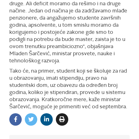
druge. Ali deficit moramo da rešimo i na druge
načine. Jedan od načina je da zadržavamo mlađe
penzionere, da angažujemo studente završnih
godina, apsolvente, u tom smislu moramo da
korigujemo i postojeće zakone gde smo to
podigli na potrebu da bude master, zaista je to u
ovom trenutku preambiciozno", objašnjava
Mladen Šarčević, ministar prosvete, nauke i
tehnološkog razvoja.
Tako će, na primer, student koji se školuje za rad
u obrazovanju, imati stipendiju, pravo na
studentski dom, uz obavezu da određen broj
godina, koliko je stipendiran, provede u sistemu
obrazovanja. Kratkoročne mere, kaže ministar
Šarčević, moguće je primeniti već od septembra.