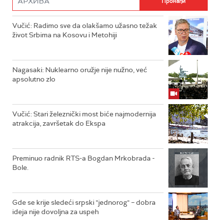
Vučić: Radimo sve da olakšamo užasno težak
život Srbima na Kosovu i Metohiji
Nagasaki: Nuklearno oružje nije nužno, već
apsolutno zlo
Vučić: Stari železnički most biće najmodernija
atrakcija, završetak do Ekspa
Preminuo radnik RTS-a Bogdan Mrkobrada -
Bole.
Gde se krije sledeći srpski "jednorog" – dobra
ideja nije dovoljna za uspeh