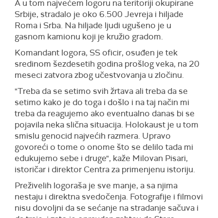
A u tom najvećem logoru na teritoriji okupirane
Srbije, stradalo je oko 6.500 Jevreja i hiljade
Roma i Srba. Na hiljade ljudi ugušeno je u
gasnom kamionu koji je kružio gradom.
Komandant logora, SS oficir, osuđen je tek
sredinom šezdesetih godina prošlog veka, na 20
meseci zatvora zbog učestvovanja u zločinu.
"Treba da se setimo svih žrtava ali treba da se
setimo kako je do toga i došlo i na taj način mi
treba da reagujemo ako eventualno danas bi se
pojavila neka slična situacija. Holokaust je u tom
smislu genocid najvećih razmera. Upravo
govoreći o tome o onome što se delilo tada mi
edukujemo sebe i druge", kaže Milovan Pisari,
istoričar i direktor Centra za primenjenu istoriju.
Preživelih logoraša je sve manje, a sa njima
nestaju i direktna svedočenja. Fotografije i filmovi
nisu dovoljni da se sećanje na stradanje sačuva i