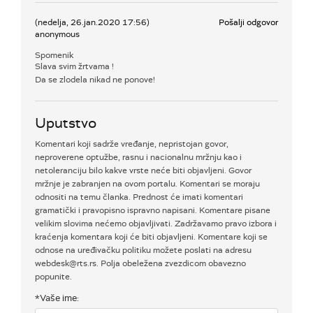
(nedelja, 26.jan.2020 17:56)
Pošalji odgovor
anonymous
Spomenik
Slava svim žrtvama !
Da se zlodela nikad ne ponove!
Uputstvo
Komentari koji sadrže vređanje, nepristojan govor,
neproverene optužbe, rasnu i nacionalnu mržnju kao i
netoleranciju bilo kakve vrste neće biti objavljeni. Govor
mržnje je zabranjen na ovom portalu. Komentari se moraju
odnositi na temu članka. Prednost će imati komentari
gramatički i pravopisno ispravno napisani. Komentare pisane
velikim slovima nećemo objavljivati. Zadržavamo pravo izbora i
kraćenja komentara koji će biti objavljeni. Komentare koji se
odnose na uređivačku politiku možete poslati na adresu
webdesk@rts.rs. Polja obeležena zvezdicom obavezno
popunite.
*Vaše ime: