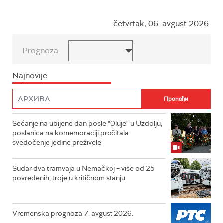
četvrtak, 06. avgust 2026.
Prognoza
Najnovije
Sećanje na ubijene dan posle "Oluje" u Uzdolju,
poslanica na komemoraciji pročitala
svedočenje jedine preživele
Sudar dva tramvaja u Nemačkoj – više od 25
povređenih, troje u kritičnom stanju
Vremenska prognoza 7. avgust 2026.