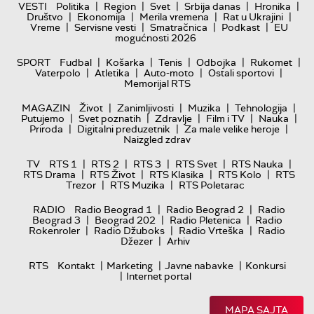
|
|
|
|
|
VESTI
Politika
Region
Svet
Srbija danas
Hronika
|
|
|
|
Društvo
Ekonomija
Merila vremena
Rat u Ukrajini
|
|
|
|
Vreme
Servisne vesti
Smatračnica
Podkast
EU
mogućnosti 2026
|
|
|
|
|
SPORT
Fudbal
Košarka
Tenis
Odbojka
Rukomet
|
|
|
|
Vaterpolo
Atletika
Auto-moto
Ostali sportovi
Memorijal RTS
|
|
|
|
MAGAZIN
Život
Zanimljivosti
Muzika
Tehnologija
|
|
|
|
|
Putujemo
Svet poznatih
Zdravlje
Film i TV
Nauka
|
|
|
Priroda
Digitalni preduzetnik
Za male velike heroje
Naizgled zdrav
|
|
|
|
|
TV
RTS 1
RTS 2
RTS 3
RTS Svet
RTS Nauka
|
|
|
|
RTS Drama
RTS Život
RTS Klasika
RTS Kolo
RTS
|
|
Trezor
RTS Muzika
RTS Poletarac
|
|
RADIO
Radio Beograd 1
Radio Beograd 2
Radio
|
|
|
Beograd 3
Beograd 202
Radio Pletenica
Radio
|
|
|
Rokenroler
Radio Džuboks
Radio Vrteška
Radio
|
Džezer
Arhiv
|
|
|
RTS
Kontakt
Marketing
Javne nabavke
Konkursi
|
Internet portal
MAPA SAJTA