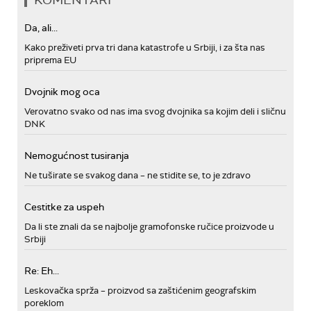
KOMENTARI
Da, ali...
Kako preživeti prva tri dana katastrofe u Srbiji, i za šta nas
priprema EU
Dvojnik mog oca
Verovatno svako od nas ima svog dvojnika sa kojim deli i sličnu
DNK
Nemogućnost tusiranja
Ne tuširate se svakog dana – ne stidite se, to je zdravo
Cestitke za uspeh
Da li ste znali da se najbolje gramofonske ručice proizvode u
Srbiji
Re: Eh...
Leskovačka sprža – proizvod sa zaštićenim geografskim
poreklom