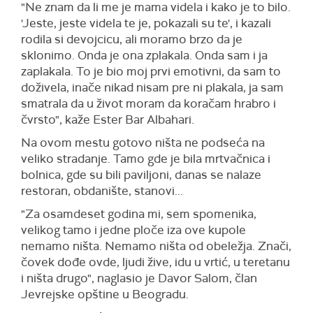
"Ne znam da li me je mama videla i kako je to bilo.
'Jeste, jeste videla te je, pokazali su te', i kazali
rodila si devojcicu, ali moramo brzo da je
sklonimo. Onda je ona zplakala. Onda sam i ja
zaplakala. To je bio moj prvi emotivni, da sam to
doživela, inače nikad nisam pre ni plakala, ja sam
smatrala da u život moram da koračam hrabro i
čvrsto", kaže Ester Bar Albahari.
Na ovom mestu gotovo ništa ne podseća na
veliko stradanje. Tamo gde je bila mrtvačnica i
bolnica, gde su bili paviljoni, danas se nalaze
restoran, obdanište, stanovi...
"Za osamdeset godina mi, sem spomenika,
velikog tamo i jedne ploče iza ove kupole
nemamo ništa. Nemamo ništa od obeležja. Znači,
čovek dođe ovde, ljudi žive, idu u vrtić, u teretanu
i ništa drugo", naglasio je Davor Salom, član
Jevrejske opštine u Beogradu.