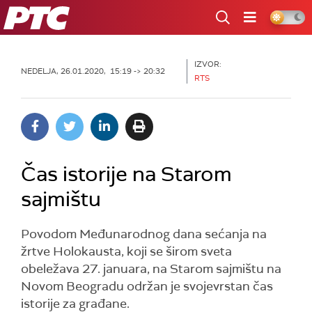
RTS
IZVOR:
NEDELJA, 26.01.2020, 15:19 -> 20:32
RTS
Čas istorije na Starom
sajmištu
Povodom Međunarodnog dana sećanja na
žrtve Holokausta, koji se širom sveta
obeležava 27. januara, na Starom sajmištu na
Novom Beogradu održan je svojevrstan čas
istorije za građane.