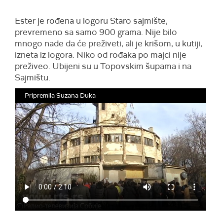
Ester je rođena u logoru Staro sajmište,
prevremeno sa samo 900 grama. Nije bilo
mnogo nade da će preživeti, ali je krišom, u kutiji,
izneta iz logora. Niko od rođaka po majci nije
preživeo. Ubijeni su u Topovskim šupama i na
Sajmištu.
Pripremila Suzana Duka