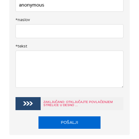
*naslov
*tekst
ZAKLJUČANO: OTKLJUČAJTE POVLAČENJEM
STRELICE U DESNO ...
POŠALJI