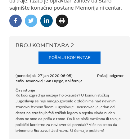
da traje, i zato je opravdan zahtev da Staro
sajmište konačno postane Memorijalni centar.
BROJ KOMENTARA
2
POŠALJI KOMENTAR
(ponedeljak, 27.jan.2020 06:05)
Pošalji odgovor
Miša Jovanoviđ, San Dijego, Kalifornija
Čas istorije
Ko koči izgradnju muzeja holokausta? U komunističkoj
Jugoslaviji se nije mnogo govorilo o zločinima nad nevinim
stanovništvnom širom Jugoslavije. Jasenovac je jedan od
deset najstrašnijih fašističkih logora a srpska vlada ni dan
dans ne sme da priča o tome. Da li se plaši Vatikana ili to nije
politički korektno za novi svetski poredak? Više na treba da
brinemo o Bratstvu i Jedinstvu. U čemu je problem?