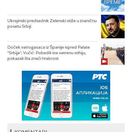
Ukrajinski predsednik Zelenski stiže u zvaničnu
posetu Srbiji
Doček vatrogasaca iz Španije ispred Palate
"Srbija"; Vučić: Pobedili ste vatrenu stihiju,
pokazali šta znači hrabrost