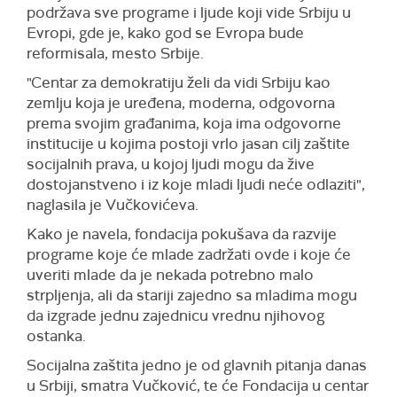
podržava sve programe i ljude koji vide Srbiju u
Evropi, gde je, kako god se Evropa bude
reformisala, mesto Srbije.
"Centar za demokratiju želi da vidi Srbiju kao
zemlju koja je uređena, moderna, odgovorna
prema svojim građanima, koja ima odgovorne
institucije u kojima postoji vrlo jasan cilj zaštite
socijalnih prava, u kojoj ljudi mogu da žive
dostojanstveno i iz koje mladi ljudi neće odlaziti",
naglasila je Vučkovićeva.
Kako je navela, fondacija pokušava da razvije
programe koje će mlade zadržati ovde i koje će
uveriti mlade da je nekada potrebno malo
strpljenja, ali da stariji zajedno sa mladima mogu
da izgrade jednu zajednicu vrednu njihovog
ostanka.
Socijalna zaštita jedno je od glavnih pitanja danas
u Srbiji, smatra Vučković, te će Fondacija u centar