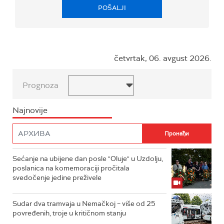
POŠALJI
četvrtak, 06. avgust 2026.
Prognoza
Najnovije
Sećanje na ubijene dan posle "Oluje" u Uzdolju,
poslanica na komemoraciji pročitala
svedočenje jedine preživele
Sudar dva tramvaja u Nemačkoj – više od 25
povređenih, troje u kritičnom stanju