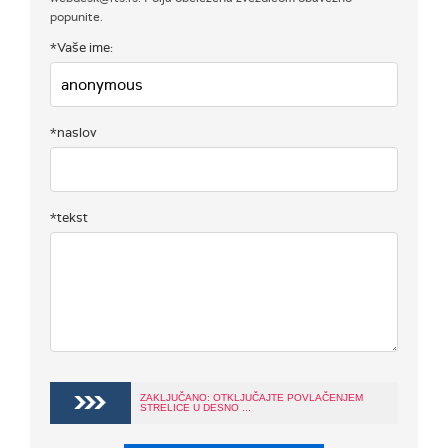
popunite.
*Vaše ime:
*naslov
*tekst
ZAKLJUČANO: OTKLJUČAJTE POVLAČENJEM
STRELICE U DESNO ...