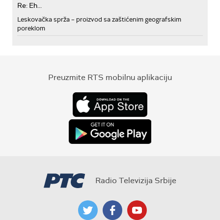
Re: Eh...
Leskovačka sprža – proizvod sa zaštićenim geografskim
poreklom
Preuzmite RTS mobilnu aplikaciju
Radio Televizija Srbije