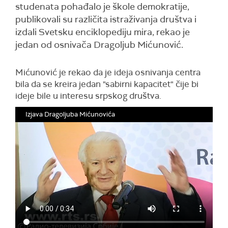
studenata pohađalo je škole demokratije,
publikovali su različita istraživanja društva i
izdali Svetsku enciklopediju mira, rekao je
jedan od osnivača Dragoljub Mićunović.
Mićunović je rekao da je ideja osnivanja centra
bila da se kreira jedan "sabirni kapacitet" čije bi
ideje bile u interesu srpskog društva.
Izjava Dragoljuba Mićunovića