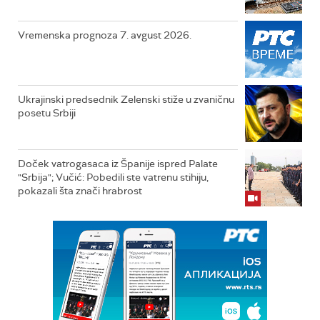
Vremenska prognoza 7. avgust 2026.
Ukrajinski predsednik Zelenski stiže u zvaničnu
posetu Srbiji
Doček vatrogasaca iz Španije ispred Palate
"Srbija"; Vučić: Pobedili ste vatrenu stihiju,
pokazali šta znači hrabrost