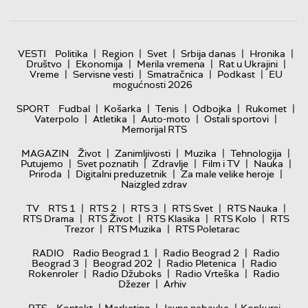
|
|
|
|
|
VESTI
Politika
Region
Svet
Srbija danas
Hronika
|
|
|
|
Društvo
Ekonomija
Merila vremena
Rat u Ukrajini
|
|
|
|
Vreme
Servisne vesti
Smatračnica
Podkast
EU
mogućnosti 2026
|
|
|
|
|
SPORT
Fudbal
Košarka
Tenis
Odbojka
Rukomet
|
|
|
|
Vaterpolo
Atletika
Auto-moto
Ostali sportovi
Memorijal RTS
|
|
|
|
MAGAZIN
Život
Zanimljivosti
Muzika
Tehnologija
|
|
|
|
|
Putujemo
Svet poznatih
Zdravlje
Film i TV
Nauka
|
|
|
Priroda
Digitalni preduzetnik
Za male velike heroje
Naizgled zdrav
|
|
|
|
|
TV
RTS 1
RTS 2
RTS 3
RTS Svet
RTS Nauka
|
|
|
|
RTS Drama
RTS Život
RTS Klasika
RTS Kolo
RTS
|
|
Trezor
RTS Muzika
RTS Poletarac
|
|
RADIO
Radio Beograd 1
Radio Beograd 2
Radio
|
|
|
Beograd 3
Beograd 202
Radio Pletenica
Radio
|
|
|
Rokenroler
Radio Džuboks
Radio Vrteška
Radio
|
Džezer
Arhiv