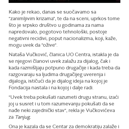
Kako je rekao, danas se suočavamo sa
"zanimljivim krizama", te da na sceni, uprkos tome
što je srpsko društvo u godinama za nama
napredovalo, pogotovo tehnološki, postoje
negativni recidivi, poput nacionalizma, koji, kaže,
mogu uvek da "ožive".
Nataša Vučković, članica UO Centra, istakla je da
se njegovi članovi uvek zalažu za dijalog, čak i
kada razmišljaju potpuno drugačije i kada treba da
razgovaraju sa ljudima drugačijeg uverenja i
dijaloga, ističući da je dijalog ideja na kojoj je
Fondacija nastala i na kojoj i dalje radi.
"Uvek treba pokušati razumeti drugu stranu, izaći
joj u susret i u tom razumevanju pokušati da se
nađe neki zajednički stav", rekla je Vučkovićeva
za
Tanjug.
Ona je kazala da se Centar za demokratiju zalaže i