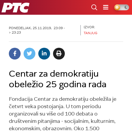
RTS
IZVOR:
PONEDELJAK, 25.11.2019, 23:09 -
> 23:23
TANJUG
Centar za demokratiju
obeležio 25 godina rada
Fondacija Centar za demokratiju obeležila je
četvrt veka postojanja. U tom periodu
organizovali su više od 100 debata o
društvenim pitanjima - socijalnim, kulturnim,
ekonomskim, obrazovnim. Oko 1.500