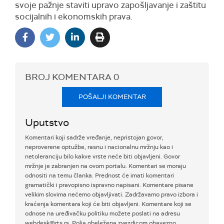
svoje pažnje staviti upravo zapošljavanje i zaštitu
socijalnih i ekonomskih prava.
BROJ KOMENTARA
0
POŠALJI KOMENTAR
Uputstvo
Komentari koji sadrže vređanje, nepristojan govor,
neproverene optužbe, rasnu i nacionalnu mržnju kao i
netoleranciju bilo kakve vrste neće biti objavljeni. Govor
mržnje je zabranjen na ovom portalu. Komentari se moraju
odnositi na temu članka. Prednost će imati komentari
gramatički i pravopisno ispravno napisani. Komentare pisane
velikim slovima nećemo objavljivati. Zadržavamo pravo izbora i
kraćenja komentara koji će biti objavljeni. Komentare koji se
odnose na uređivačku politiku možete poslati na adresu
webdesk@rts.rs. Polja obeležena zvezdicom obavezno