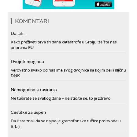
KOMENTARI
Da, ali...
Kako preživeti prva tri dana katastrofe u Srbiji, i za šta nas
priprema EU
Dvojnik mog oca
Verovatno svako od nas ima svog dvojnika sa kojim deli i sličnu
DNK
Nemogućnost tusiranja
Ne tuširate se svakog dana – ne stidite se, to je zdravo
Cestitke za uspeh
Da li ste znali da se najbolje gramofonske ručice proizvode u
Srbiji