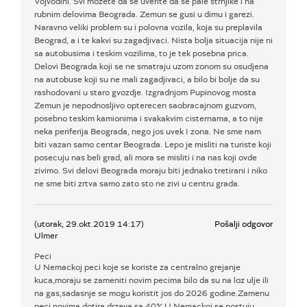
Vojvodini. Svi mozete da se uverite da se pale strnjike i na
rubnim delovima Beograda. Zemun se gusi u dimu i garezi.
Naravno veliki problem su i polovna vozila, koja su preplavila
Beograd, a i te kakvi su zagadjivaci. Nista bolja situacija nije ni
sa autobusima i teskim vozilima, to je tek posebna prica.
Delovi Beograda koji se ne smatraju uzom zonom su osudjena
na autobuse koji su ne mali zagadjivaci, a bilo bi bolje da su
rashodovani u staro gvozdje. Izgradnjom Pupinovog mosta
Zemun je nepodnosljivo opterecen saobracajnom guzvom,
posebno teskim kamionima i svakakvim cisternama, a to nije
neka periferija Beograda, nego jos uvek I zona. Ne sme nam
biti vazan samo centar Beograda. Lepo je misliti na turiste koji
posecuju nas beli grad, ali mora se misliti i na nas koji ovde
zivimo. Svi delovi Beograda moraju biti jednako tretirani i niko
ne sme biti zrtva samo zato sto ne zivi u centru grada.
(utorak, 29.okt.2019 14:17)
Pošalji odgovor
Ulmer
Peci
U Nemackoj peci koje se koriste za centralno grejanje
kuca,moraju se zameniti novim pecima bilo da su na loz ulje ili
na gas,sadasnje se mogu koristit jos do 2026 godine.Zamenu
peci novima dotira drzava sa 40%.U Nemackoj se postuju