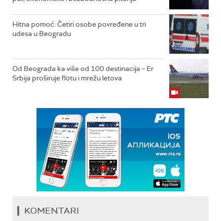
Hitna pomoć: Četiri osobe povređene u tri
udesa u Beogradu
Od Beograda ka više od 100 destinacija – Er
Srbija proširuje flotu i mrežu letova
KOMENTARI