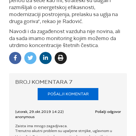
period iza sebe kao mi, strateški su ulagali i
razmišljali o energetskoj efikasnosti,
modernizaciji postrojenja, prelasku sa uglja na
druga goriva", rekao je Radović.
Navodi i da zagađenost vazduha nije novina, ali
da sada imamo monitoring kojim možemo da
utrdimo koncentracije štetnih čestica.
BROJ KOMENTARA
7
POŠALJI KOMENTAR
(utorak, 29.okt.2019 14:22)
Pošalji odgovor
anonymous
Zaista ima mnogo zagadjivaca.
Trenutno akutni problem su upaljene strnjike, uglavnom u