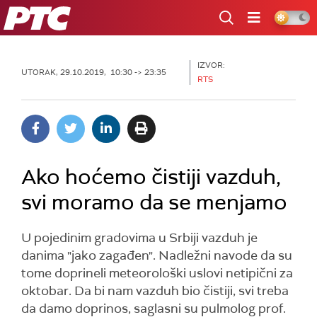
RTS
IZVOR:
UTORAK, 29.10.2019, 10:30 -> 23:35
RTS
Ako hoćemo čistiji vazduh,
svi moramo da se menjamo
U pojedinim gradovima u Srbiji vazduh je
danima "jako zagađen". Nadležni navode da su
tome doprineli meteorološki uslovi netipični za
oktobar. Da bi nam vazduh bio čistiji, svi treba
da damo doprinos, saglasni su pulmolog prof.