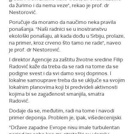
da žurimo i da nema veze", rekao je prof. dr
Nestorović.
Poručuje da moramo da naučimo neka pravila
ponašanja. "Naši radnici se u inostranstvu
ekološki ponašaju, ali kada dođu u Srbiju, prolaze,
na primer, kroz crveno što tamo ne rade", naveo
je prof. dr Nestorović.
I direktor Agencije za zaštitu životne sredine Filip
Radović kaže da treba da se radi na tome da se
podigne svest i da svi damo svoj doprinos. I
lokalne samouprave treba da se uključe sa svojim
lokalnim planovima koji bi predvideli aktivnosti
kojima bi se zagađenost smanjila, smatra
Radović.
Dodaje da se, međutim, radi na tome i navodi
primer deponija. Problem je, ipak, višedecenijski.
"Države zapadne Evrope nisu imale turbulentan