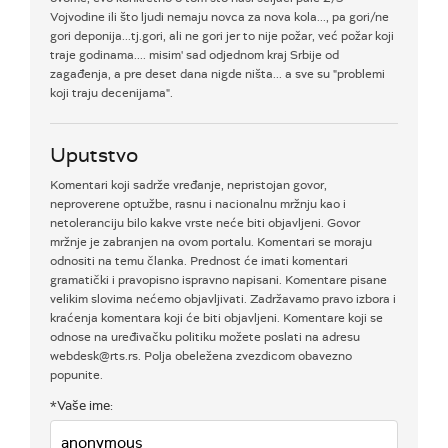
Vojvodine ili što ljudi nemaju novca za nova kola..., pa gori/ne
gori deponija...tj.gori, ali ne gori jer to nije požar, već požar koji
traje godinama.... misim' sad odjednom kraj Srbije od
zagađenja, a pre deset dana nigde ništa... a sve su "problemi
koji traju decenijama".
Uputstvo
Komentari koji sadrže vređanje, nepristojan govor,
neproverene optužbe, rasnu i nacionalnu mržnju kao i
netoleranciju bilo kakve vrste neće biti objavljeni. Govor
mržnje je zabranjen na ovom portalu. Komentari se moraju
odnositi na temu članka. Prednost će imati komentari
gramatički i pravopisno ispravno napisani. Komentare pisane
velikim slovima nećemo objavljivati. Zadržavamo pravo izbora i
kraćenja komentara koji će biti objavljeni. Komentare koji se
odnose na uređivačku politiku možete poslati na adresu
webdesk@rts.rs. Polja obeležena zvezdicom obavezno
popunite.
*Vaše ime: