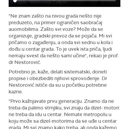
"Ne znam zašto na nivou grada nešto nije
preduzeto, na primer ograničen saobraćaj
auomobilima. Zašto svi voze? Može da se
organizuje, gradski prevoz da se pojača. Mi svi
pričamo o zagađenju, a onda svi sednu u kola i
dođu u centar grada. To je uvek ista priča, ljudi
nemaju svest da nešto sami učine", rekao je prof.
dr Nestorović.
Potrebno je, kaže, delati sistematski, doneti
propise i obezbediti njihovi sprovođenje. Dr
Nestorović ističe da su u početku potrebne
kazne.
"Prvo kažnjavate prvu generaciju. Znamo da ne
treba da palimo strnjiku, svi znaju da dizel- motori
ne treba da idu u centar. Nemate metropolu u
koju može sa dizel-motorima da se uđe u centar
grada. Mi svi znamo kako treba, ali onda kažemo