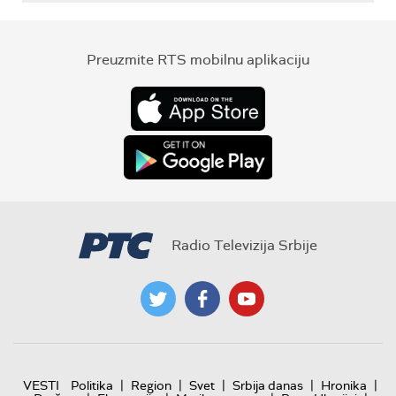
Preuzmite RTS mobilnu aplikaciju
Radio Televizija Srbije
|
|
|
|
|
VESTI
Politika
Region
Svet
Srbija danas
Hronika