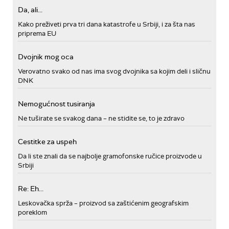
Da, ali...
Kako preživeti prva tri dana katastrofe u Srbiji, i za šta nas
priprema EU
Dvojnik mog oca
Verovatno svako od nas ima svog dvojnika sa kojim deli i sličnu
DNK
Nemogućnost tusiranja
Ne tuširate se svakog dana – ne stidite se, to je zdravo
Cestitke za uspeh
Da li ste znali da se najbolje gramofonske ručice proizvode u
Srbiji
Re: Eh...
Leskovačka sprža – proizvod sa zaštićenim geografskim
poreklom