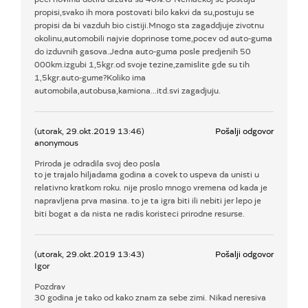
propisi,svako ih mora postovati bilo kakvi da su,postuju se
propisi da bi vazduh bio cistiji.Mnogo sta zagaddjuje zivotnu
okolinu,automobili najvie doprinose tome,pocev od auto-guma
do izduvnih gasova.Jedna auto-guma posle predjenih 50
000km.izgubi 1,5kgr.od svoje tezine,zamislite gde su tih
1,5kgr.auto-gume?Koliko ima
automobila,autobusa,kamiona...itd.svi zagadjuju.
(utorak, 29.okt.2019 13:46)
Pošalji odgovor
anonymous
Priroda je odradila svoj deo posla
to je trajalo hiljadama godina a covek to uspeva da unisti u
relativno kratkom roku. nije proslo mnogo vremena od kada je
napravljena prva masina. to je ta igra biti ili nebiti jer lepo je
biti bogat a da nista ne radis koristeci prirodne resurse.
(utorak, 29.okt.2019 13:43)
Pošalji odgovor
Igor
Pozdrav
30 godina je tako od kako znam za sebe zimi. Nikad neresiva