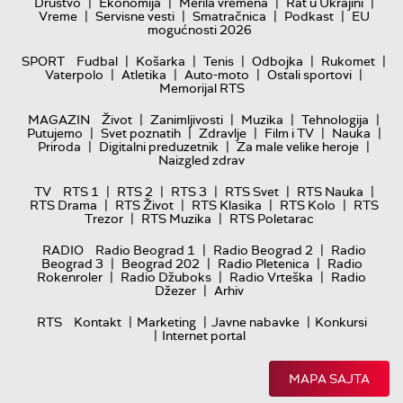
|
|
|
|
Društvo
Ekonomija
Merila vremena
Rat u Ukrajini
|
|
|
|
Vreme
Servisne vesti
Smatračnica
Podkast
EU
mogućnosti 2026
|
|
|
|
|
SPORT
Fudbal
Košarka
Tenis
Odbojka
Rukomet
|
|
|
|
Vaterpolo
Atletika
Auto-moto
Ostali sportovi
Memorijal RTS
|
|
|
|
MAGAZIN
Život
Zanimljivosti
Muzika
Tehnologija
|
|
|
|
|
Putujemo
Svet poznatih
Zdravlje
Film i TV
Nauka
|
|
|
Priroda
Digitalni preduzetnik
Za male velike heroje
Naizgled zdrav
|
|
|
|
|
TV
RTS 1
RTS 2
RTS 3
RTS Svet
RTS Nauka
|
|
|
|
RTS Drama
RTS Život
RTS Klasika
RTS Kolo
RTS
|
|
Trezor
RTS Muzika
RTS Poletarac
|
|
RADIO
Radio Beograd 1
Radio Beograd 2
Radio
|
|
|
Beograd 3
Beograd 202
Radio Pletenica
Radio
|
|
|
Rokenroler
Radio Džuboks
Radio Vrteška
Radio
|
Džezer
Arhiv
|
|
|
RTS
Kontakt
Marketing
Javne nabavke
Konkursi
|
Internet portal
MAPA SAJTA