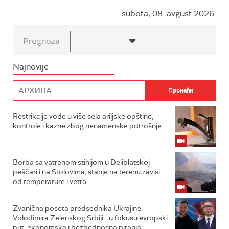
subota, 08. avgust 2026.
Prognoza
Najnovije
Restrikcije vode u više sela ariljske opštine,
kontrole i kazne zbog nenamenske potrošnje
Borba sa vatrenom stihijom u Deliblatskoj
peščari i na Stolovima, stanje na terenu zavisi
od temperature i vetra
Zvanična poseta predsednika Ukrajine
Volodimira Zelenskog Srbiji - u fokusu evropski
put, ekonomska i bezbednosna pitanja