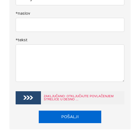
*naslov
*tekst
ZAKLJUČANO: OTKLJUČAJTE POVLAČENJEM
STRELICE U DESNO ...
POŠALJI