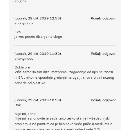
enigma.
(utorak, 29.okt.2019 12:58)
Pošalji odgovor
anonymous
Evo
ja vec poceo disanje na skrge
(utorak, 29.okt.2019 11:32)
Pošalji odgovor
anonymous
Dokle bre
Više samo sa tim dizel motorima , zagađenje od njih ne iznosi
ni 5% , niko ne spominje grejanje na ugalj , sirova drva i raznog
odpada od plastike
(utorak, 29.okt.2019 10:59)
Pošalji odgovor
Boki
Nije mi jasno
Nije mi jasno, ovde je sada tako teško stanje i višedecnijski
problem, a ne pamtim da je bilo neke veće priče u medijima o
ovome, evo konkretno o tom što naši seljaci pale 2/3