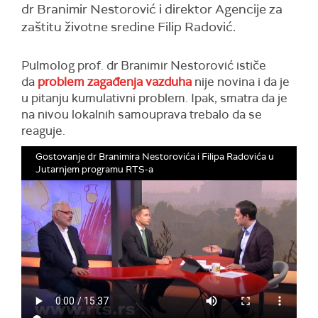
dr Branimir Nestorović i direktor Agencije za
zaštitu životne sredine Filip Radović.
Pulmolog prof. dr Branimir Nestorović ističe
da
problem zagađenja vazduha
nije novina i da je
u pitanju kumulativni problem. Ipak, smatra da je
na nivou lokalnih samouprava trebalo da se
reaguje.
Gostovanje dr Branimira Nestorovića i Filipa Radovića u
Jutarnjem programu RTS-a