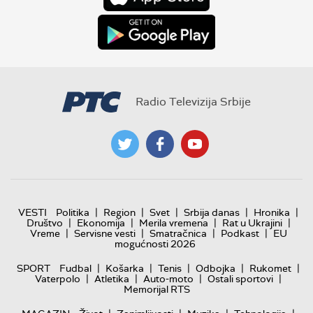
Radio Televizija Srbije
|
|
|
|
|
VESTI
Politika
Region
Svet
Srbija danas
Hronika
|
|
|
|
Društvo
Ekonomija
Merila vremena
Rat u Ukrajini
|
|
|
|
Vreme
Servisne vesti
Smatračnica
Podkast
EU
mogućnosti 2026
|
|
|
|
|
SPORT
Fudbal
Košarka
Tenis
Odbojka
Rukomet
|
|
|
|
Vaterpolo
Atletika
Auto-moto
Ostali sportovi
Memorijal RTS