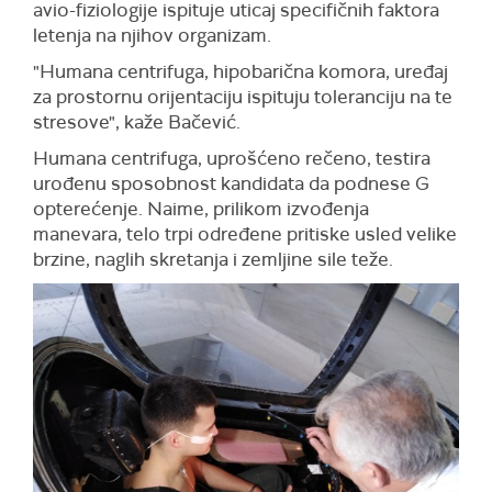
avio-fiziologije ispituje uticaj specifičnih faktora
letenja na njihov organizam.
"Humana centrifuga, hipobarična komora, uređaj
za prostornu orijentaciju ispituju toleranciju na te
stresove", kaže Bačević.
Humana centrifuga, uprošćeno rečeno, testira
urođenu sposobnost kandidata da podnese G
opterećenje. Naime, prilikom izvođenja
manevara, telo trpi određene pritiske usled velike
brzine, naglih skretanja i zemljine sile teže.