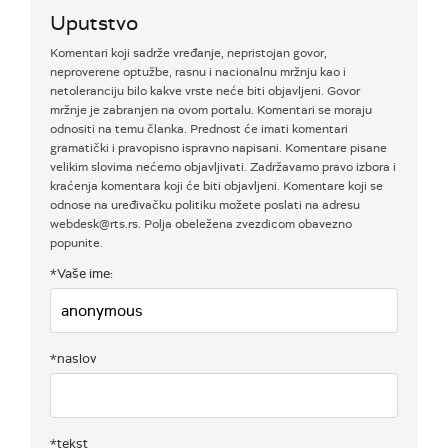
Uputstvo
Komentari koji sadrže vređanje, nepristojan govor,
neproverene optužbe, rasnu i nacionalnu mržnju kao i
netoleranciju bilo kakve vrste neće biti objavljeni. Govor
mržnje je zabranjen na ovom portalu. Komentari se moraju
odnositi na temu članka. Prednost će imati komentari
gramatički i pravopisno ispravno napisani. Komentare pisane
velikim slovima nećemo objavljivati. Zadržavamo pravo izbora i
kraćenja komentara koji će biti objavljeni. Komentare koji se
odnose na uređivačku politiku možete poslati na adresu
webdesk@rts.rs. Polja obeležena zvezdicom obavezno
popunite.
*Vaše ime:
*naslov
*tekst