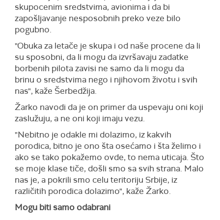
skupocenim sredstvima, avionima i da bi
zapošljavanje nesposobnih preko veze bilo
pogubno.
"Obuka za letače je skupa i od naše procene da li
su sposobni, da li mogu da izvršavaju zadatke
borbenih pilota zavisi ne samo da li mogu da
brinu o sredstvima nego i njihovom životu i svih
nas", kaže Šerbedžija.
Žarko navodi da je on primer da uspevaju oni koji
zaslužuju, a ne oni koji imaju vezu.
"Nebitno je odakle mi dolazimo, iz kakvih
porodica, bitno je ono šta osećamo i šta želimo i
ako se tako pokažemo ovde, to nema uticaja. Što
se moje klase tiče, došli smo sa svih strana. Malo
nas je, a pokrili smo celu teritoriju Srbije, iz
različitih porodica dolazimo", kaže Žarko.
Mogu biti samo odabrani