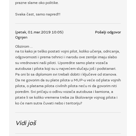
prazne slame oko politike.
Svaka čast, samo napred!!!
(petak, 01.mar.2019 10:05)
Pošalji odgovor
Ognjen
Obzirom ...
na to kako je teško postati vojni pilot, koliko učenja, odricanja,
odgovornosti i prema tehnici i narodu ove zemlje imaju slabo
su vrednovani naši piloti. Uporedite samo plate vozača
autobusa i pilota koji su u najvećem slučaju još i podstanari.
Pa oni bi sa diplomom svi trebali dobiti i ključeve od stanova.
Da ne govorim da su plate pilota u MUP-u veće od plata vojnih
pilota, o platama pilota civilnih pilota neću ni da govorim niti
poredim. Svi pričaju o odlivu vozača autobusa i kamiona, a
pitate li se koliko vremena treba za školovanje vojnog pilota i
ko će nam sutra čuvati nebo i teritoriju?
Vidi još