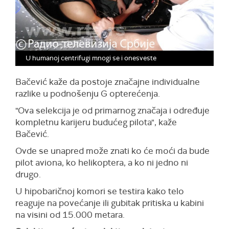
U humanoj centrifugi mnogi se i onesveste
Bačević kaže da postoje značajne individualne
razlike u podnošenju G opterećenja.
"Ova selekcija je od primarnog značaja i određuje
kompletnu karijeru budućeg pilota", kaže
Bačević.
Ovde se unapred može znati ko će moći da bude
pilot aviona, ko helikoptera, a ko ni jedno ni
drugo.
U hipobaričnoj komori se testira kako telo
reaguje na povećanje ili gubitak pritiska u kabini
na visini od 15.000 metara.