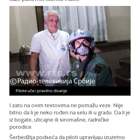
Pilote uče i pravilno disanje
I zato na ovim testovima ne pomažu veze. Nije
bitno da li je neko rođen na selu ili u gradu. Da li je
iz bogate, uticajne ili siromašne, radničke
porodice.
Šerbedžija podseća da piloti upravljaju izuzetno