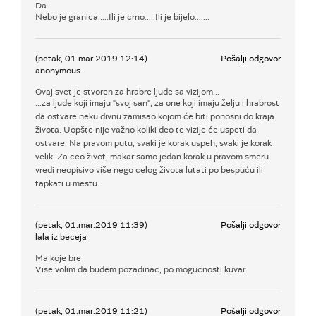
Da
Nebo je granica.....Ili je crno.....Ili je bijelo.......
(petak, 01.mar.2019 12:14)
Pošalji odgovor
anonymous
Ovaj svet je stvoren za hrabre ljude sa vizijom...
...za ljude koji imaju "svoj san", za one koji imaju želju i hrabrost
da ostvare neku divnu zamisao kojom će biti ponosni do kraja
života. Uopšte nije važno koliki deo te vizije će uspeti da
ostvare. Na pravom putu, svaki je korak uspeh, svaki je korak
velik. Za ceo život, makar samo jedan korak u pravom smeru
vredi neopisivo više nego celog života lutati po bespuću ili
tapkati u mestu.
(petak, 01.mar.2019 11:39)
Pošalji odgovor
lala iz beceja
Ma koje bre
Vise volim da budem pozadinac, po mogucnosti kuvar.
(petak, 01.mar.2019 11:21)
Pošalji odgovor