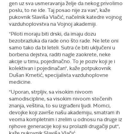
gen uz sva usmeravanja želje da nekog privolimo
poslu, to ne ide. Taj posao nije za vas", kaže
pukovnik Slaviša Vlačić, načelnik katedre vojnog
vazduhoplovstva na Vojnoj akademiji.
"Piloti moraju biti drski, da imaju dozu
bezobrazluka da rade ono što rade. Ne lete oni
samo tako da bi leteli. Sutra će biti uključeni u
borbena dejstva, raditi nagle zaokrete, neke
akcije u timu, pojedinačno. To je poziv koji je i
kolektivan i pojedinačan", kaže potpukovnik
Dušan Krnetić, specijalista vazduhoplovne
medicine.
"Uporan, strpljiv, sa visokim nivoom
samodiscipline, sa visokim nivoom stečenih
znanja, veština, to su izgrađeni ljudi. Momci,
devojke koji završe našu akademiju, smatram ih
veoma kompletnim i zrelim u odnosu na druge iz
njihove generacije koji su prolazili drugačiji put",
kaže pukovnik Slaviša Vlačić.