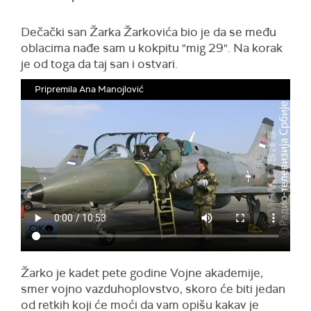
Dečački san Žarka Žarkovića bio je da se među
oblacima nađe sam u kokpitu "mig 29". Na korak
je od toga da taj san i ostvari.
Pripremila Ana Manojlović
Žarko je kadet pete godine Vojne akademije,
smer vojno vazduhoplovstvo, skoro će biti jedan
od retkih koji će moći da vam opišu kakav je