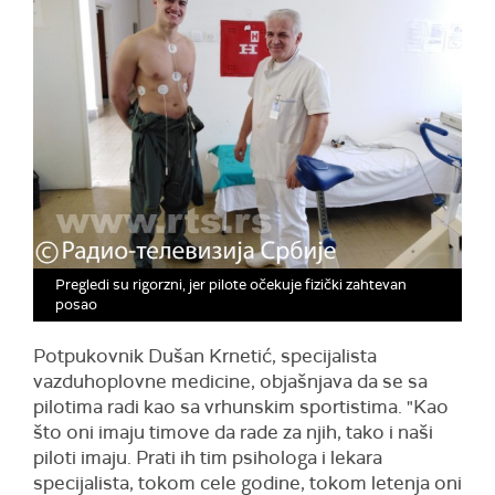
Pregledi su rigorzni, jer pilote očekuje fizički zahtevan
posao
Potpukovnik Dušan Krnetić, specijalista
vazduhoplovne medicine, objašnjava da se sa
pilotima radi kao sa vrhunskim sportistima. "Kao
što oni imaju timove da rade za njih, tako i naši
piloti imaju. Prati ih tim psihologa i lekara
specijalista, tokom cele godine, tokom letenja oni