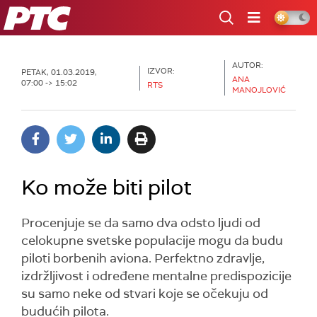
RTS
AUTOR:
IZVOR:
PETAK, 01.03.2019,
ANA
07:00 -> 15:02
RTS
MANOJLOVIĆ
Ko može biti pilot
Procenjuje se da samo dva odsto ljudi od
celokupne svetske populacije mogu da budu
piloti borbenih aviona. Perfektno zdravlje,
izdržljivost i određene mentalne predispozicije
su samo neke od stvari koje se očekuju od
budućih pilota.