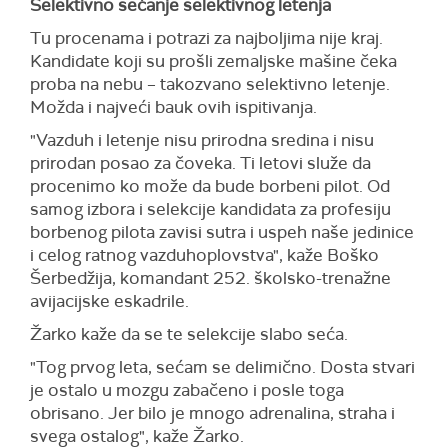
Selektivno sećanje selektivnog letenja
Tu procenama i potrazi za najboljima nije kraj.
Kandidate koji su prošli zemaljske mašine čeka
proba na nebu – takozvano selektivno letenje.
Možda i najveći bauk ovih ispitivanja.
"Vazduh i letenje nisu prirodna sredina i nisu
prirodan posao za čoveka. Ti letovi služe da
procenimo ko može da bude borbeni pilot. Od
samog izbora i selekcije kandidata za profesiju
borbenog pilota zavisi sutra i uspeh naše jedinice
i celog ratnog vazduhoplovstva", kaže Boško
Šerbedžija, komandant 252. školsko-trenažne
avijacijske eskadrile.
Žarko kaže da se te selekcije slabo seća.
"Tog prvog leta, sećam se delimično. Dosta stvari
je ostalo u mozgu zabačeno i posle toga
obrisano. Jer bilo je mnogo adrenalina, straha i
svega ostalog", kaže Žarko.