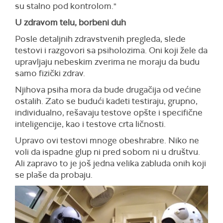
su stalno pod kontrolom."
U zdravom telu, borbeni duh
Posle detaljnih zdravstvenih pregleda, slede
testovi i razgovori sa psiholozima. Oni koji žele da
upravljaju nebeskim zverima ne moraju da budu
samo fizički zdrav.
Njihova psiha mora da bude drugačija od većine
ostalih. Zato se budući kadeti testiraju, grupno,
individualno, rešavaju testove opšte i specifične
inteligencije, kao i testove crta ličnosti.
Upravo ovi testovi mnoge obeshrabre. Niko ne
voli da ispadne glup ni pred sobom ni u društvu.
Ali zapravo to je još jedna velika zabluda onih koji
se plaše da probaju.