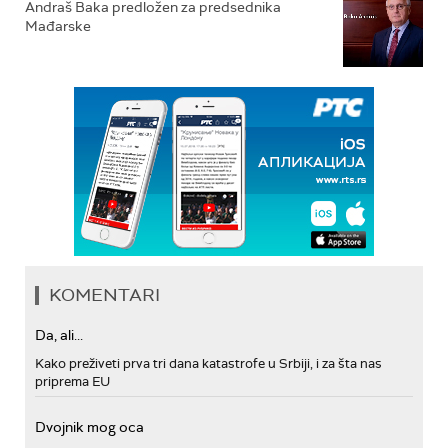
Andraš Baka predložen za predsednika
Mađarske
KOMENTARI
Da, ali...
Kako preživeti prva tri dana katastrofe u Srbiji, i za šta nas
priprema EU
Dvojnik mog oca