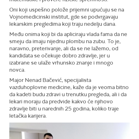
Oni koji uspešno polože prijemni upućuju se na
Vojnomedicinski institut, gde se podvrgavaju
lekarskim pregledima koji traju nedelju dana.
Među onima koji bi da apliciraju vlada fama da ne
smeju da imaju nijednu plombu na zubu. To je,
naravno, preterivanje, ali da se ne lažemo, od
kandidata se očekuje dobro zdravlje, jer u
izabrane se ulaže vrhunsko znanje i mnogo
novca.
Major Nenad Bačević, specijalista
vazduhoplovne medicine, kaže da je veoma bitno
da kadeti budu zdravi u trenutku pregleda, ali i da
lekari moraju da predvide kakvo će njihovo
zdravlje biti u narednih 25 godina, koliko traje
letačka karijera.