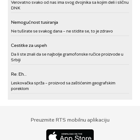
Verovatno svako od nas ima svog dvojnika sa kojim deli i sličnu
DNK
Nemogućnost tusiranja
Ne tuširate se svakog dana – ne stidite se, to je zdravo
Cestitke za uspeh
Da li ste znali da se najbolje gramofonske ručice proizvode u
Srbiji
Re: Eh...
Leskovačka sprža – proizvod sa zaštićenim geografskim
poreklom
Preuzmite RTS mobilnu aplikaciju