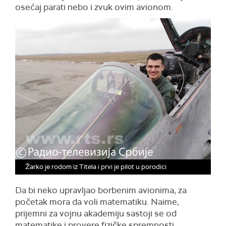
osećaj parati nebo i zvuk ovim avionom.
Žarko je rodom iz Titela i prvi je pilot u porodici
Da bi neko upravljao borbenim avionima, za
početak mora da voli matematiku. Naime,
prijemni za vojnu akademiju sastoji se od
matematike i provere fizičke spremnosti.