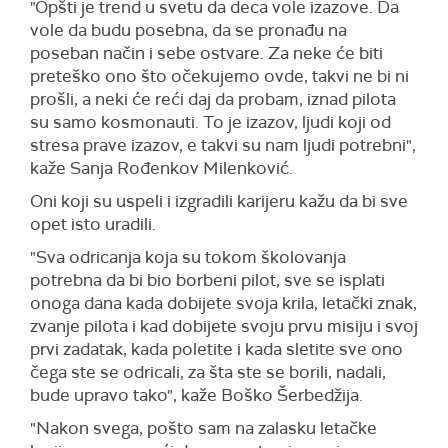
"Opšti je trend u svetu da deca vole izazove. Da
vole da budu posebna, da se pronađu na
poseban način i sebe ostvare. Za neke će biti
preteško ono što očekujemo ovde, takvi ne bi ni
prošli, a neki će reći daj da probam, iznad pilota
su samo kosmonauti. To je izazov, ljudi koji od
stresa prave izazov, e takvi su nam ljudi potrebni",
kaže Sanja Rođenkov Milenković.
Oni koji su uspeli i izgradili karijeru kažu da bi sve
opet isto uradili.
"Sva odricanja koja su tokom školovanja
potrebna da bi bio borbeni pilot, sve se isplati
onoga dana kada dobijete svoja krila, letački znak,
zvanje pilota i kad dobijete svoju prvu misiju i svoj
prvi zadatak, kada poletite i kada sletite sve ono
čega ste se odricali, za šta ste se borili, nadali,
bude upravo tako", kaže Boško Šerbedžija.
"Nakon svega, pošto sam na zalasku letačke