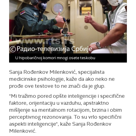
U hipobaričnoj komori mnogi osete teskobu
Sanja Rođenkov Milenković, specijalista
medicinske psihologije, kaže da ako neko ne
prođe ove testove to ne znači da je glup.
"Mi tražimo pored opšte inteligencije i specifične
faktore, orijentaciju u vazduhu, apstraktno
mišljenje sa mentalnom rotacijom, brzina i obim
perceptivnog rezonovanja. To su vrlo specifični
aspekti inteligencije", kaže Sanja Rođenkov
Milenković.