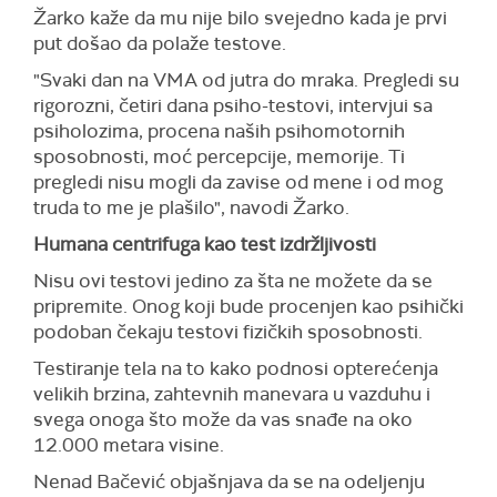
Žarko kaže da mu nije bilo svejedno kada je prvi
put došao da polaže testove.
"Svaki dan na VMA od jutra do mraka. Pregledi su
rigorozni, četiri dana psiho-testovi, intervjui sa
psiholozima, procena naših psihomotornih
sposobnosti, moć percepcije, memorije. Ti
pregledi nisu mogli da zavise od mene i od mog
truda to me je plašilo", navodi Žarko.
Humana centrifuga kao test izdržljivosti
Nisu ovi testovi jedino za šta ne možete da se
pripremite. Onog koji bude procenjen kao psihički
podoban čekaju testovi fizičkih sposobnosti.
Testiranje tela na to kako podnosi opterećenja
velikih brzina, zahtevnih manevara u vazduhu i
svega onoga što može da vas snađe na oko
12.000 metara visine.
Nenad Bačević objašnjava da se na odeljenju