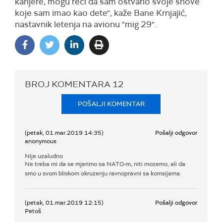
karijere, mogu reći da sam ostvario svoje snove
koje sam imao kao dete", kaže Bane Krnjajić,
nastavnik letenja na avionu "mig 29".
BROJ KOMENTARA
12
POŠALJI KOMENTAR
(petak, 01.mar.2019 14:35)
Pošalji odgovor
anonymous
Nije uzaludno
Ne treba mi da se mjerimo sa NATO-m, niti mozemo, ali da
smo u svom bliskom okruzenju ravnopravni sa komsijama.
(petak, 01.mar.2019 12:15)
Pošalji odgovor
Petoš