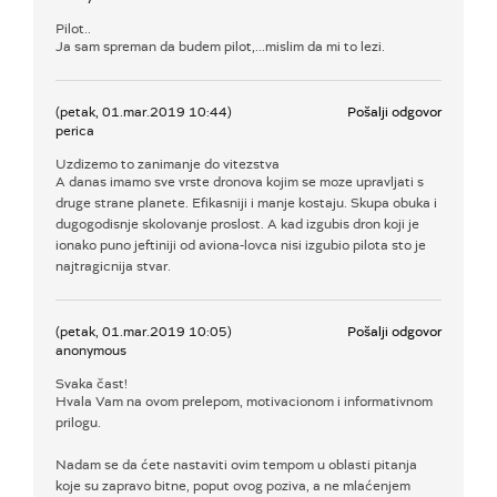
Pilot..
Ja sam spreman da budem pilot,...mislim da mi to lezi.
(petak, 01.mar.2019 10:44)
Pošalji odgovor
perica
Uzdizemo to zanimanje do vitezstva
A danas imamo sve vrste dronova kojim se moze upravljati s
druge strane planete. Efikasniji i manje kostaju. Skupa obuka i
dugogodisnje skolovanje proslost. A kad izgubis dron koji je
ionako puno jeftiniji od aviona-lovca nisi izgubio pilota sto je
najtragicnija stvar.
(petak, 01.mar.2019 10:05)
Pošalji odgovor
anonymous
Svaka čast!
Hvala Vam na ovom prelepom, motivacionom i informativnom
prilogu.
Nadam se da ćete nastaviti ovim tempom u oblasti pitanja
koje su zapravo bitne, poput ovog poziva, a ne mlaćenjem