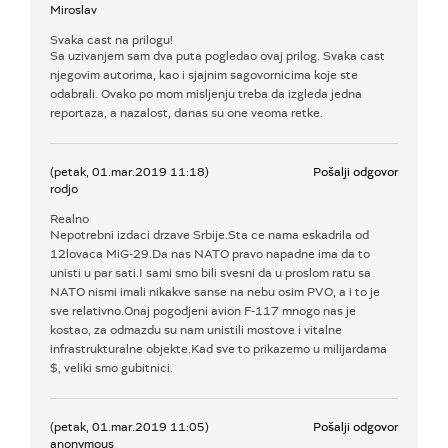
Miroslav
Svaka cast na prilogu!
Sa uzivanjem sam dva puta pogledao ovaj prilog. Svaka cast
njegovim autorima, kao i sjajnim sagovornicima koje ste
odabrali. Ovako po mom misljenju treba da izgleda jedna
reportaza, a nazalost, danas su one veoma retke.
(petak, 01.mar.2019 11:18)
Pošalji odgovor
rodjo
Realno
Nepotrebni izdaci drzave Srbije.Sta ce nama eskadrila od
12lovaca MiG-29.Da nas NATO pravo napadne ima da to
unisti u par sati.I sami smo bili svesni da u proslom ratu sa
NATO nismi imali nikakve sanse na nebu osim PVO, a i to je
sve relativno.Onaj pogodjeni avion F-117 mnogo nas je
kostao, za odmazdu su nam unistili mostove i vitalne
infrastrukturalne objekte.Kad sve to prikazemo u milijardama
$, veliki smo gubitnici.
(petak, 01.mar.2019 11:05)
Pošalji odgovor
anonymous