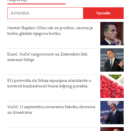
Hanter Bajden: Očev rak se proširio, veoma je
bolno gledati njegovu borbu
Đurić: Vučić razgovorom sa Zelenskim štiti
interese Srbije
EU potvrdila da Srbija ispunjava standarde u
kontroli bezbednosti hrane biljnog porekla
Vučić: U septembru otvaramo fabriku dronova
sa Izraelcima