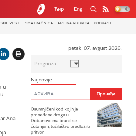
Ћир
Eng
ISNE VESTI
SMATRAČNICA
ARHIVA RUBRIKA
PODKAST
petak, 07. avgust 2026.
Prognoza
Najnovije
a u
ju
Osumnjičeni kod kojih je
pronađena droga u
tar Ana
Dobanovcima branili se
ćutanjem, tužilaštvo predložilo
oja
pritvor