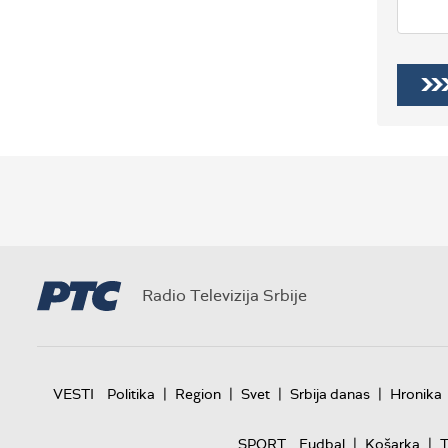
Radio Televizija Srbije
|
|
|
|
VESTI
Politika
Region
Svet
Srbija danas
Hronika
|
|
SPORT
Fudbal
Košarka
T