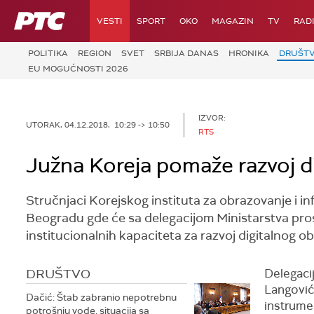
RTS
VESTI
SPORT
OKO
MAGAZIN
TV
RAD
POLITIKA
REGION
SVET
SRBIJA DANAS
HRONIKA
DRUŠT
EU MOGUĆNOSTI 2026
IZVOR:
UTORAK, 04.12.2018, 10:29 -> 10:50
RTS
Južna Koreja pomaže razvoj di
Stručnjaci Korejskog instituta za obrazovanje i 
Beogradu gde će sa delegacijom Ministarstva pros
institucionalnih kapaciteta za razvoj digitalnog ob
DRUŠTVO
Delegacij
Langović
Dačić: Štab zabranio nepotrebnu
instrumen
potrošnju vode, situacija sa