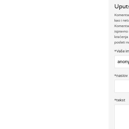
Uput
Komentari
kao i net
Komentar
ispravno 
kraćenja 
poslati 
*Vaše im
*naslov
*tekst