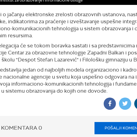
 institut za obrazovanje i informacione usluge
 i o jačanju elektronske zrelosti obrazovnih ustanova, nas
ke, indikatorima za praćenje i izveštavanje uspešne integr
iono-komunikacionih tehnologija u sistem obrazovanja i 
im resursima.
legacija će se tokom boravka sastati i sa predstavnicima
ije Centar za obrazovne tehnologije Zapadni Balkan i pose
školu "Despot Stefan Lazarević" i Filološku gimnaziju u 
edstavlja jedan od najboljih modela organizaciono i kadro
e nacionalne agencije u svetu koja uspešno odgovara na 
zvoja informaciono-komunikacionih tehnologija i fundame
u sistemu obrazovanja do kojih one dovode.
 KOMENTARA
0
POŠALJI KOME