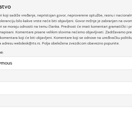
stvo
 koji sadrže vređanje, nepristojan govor, neproverene optužbe, rasnu i nacional
oleranciju bilo kakve vrste neće biti objavljeni. Govor mržnje je zabranjen na ovom
i se moraju odnositi na temu članka. Prednost će imati komentari gramatički i p
napisani. Komentare pisane velikim slovima nećemo objavljivati. Zadržavamo prav
komentara koji će biti objavljeni. Komentare koji se odnose na uređivačku politi
na adresu webdesk@rts.rs. Polja obeležena zvezdicom obavezno popunite.
e: