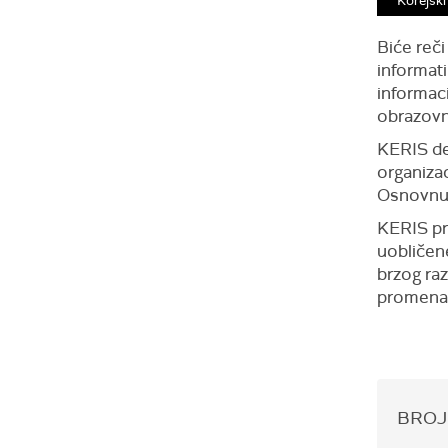
Korejski
Biće reči
informati
informac
obrazovn
KERIS de
organizac
Osnovnu 
KERIS pr
uobličen
brzog ra
promena 
BROJ