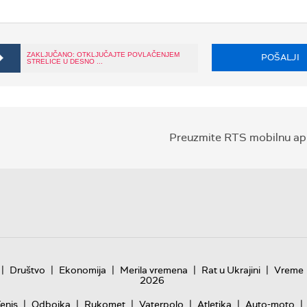
ZAKLJUČANO: OTKLJUČAJTE POVLAČENJEM
POŠALJI
STRELICE U DESNO ...
Preuzmite RTS mobilnu apl
|
|
|
|
|
Društvo
Ekonomija
Merila vremena
Rat u Ukrajini
Vreme
2026
|
|
|
|
|
|
enis
Odbojka
Rukomet
Vaterpolo
Atletika
Auto-moto