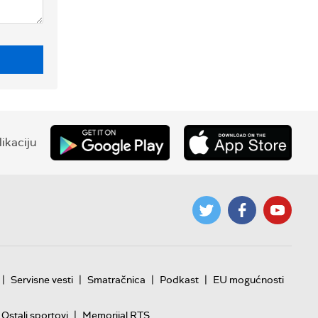
ikaciju
|
|
|
|
Servisne vesti
Smatračnica
Podkast
EU mogućnosti
|
Ostali sportovi
Memorijal RTS