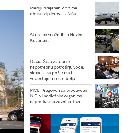
Mediji: "Rajaner" od zime
obustavlja letove iz Niša
Skup "najsnažnijih" u Novim
Kozarcima
Dačić: Štab zabranio
nepotrebnu potrošnju vode,
situacija sa požarima i
vodostajem nešto bolja
MOL: Pregovori sa prodavcem
NIS-a i nadležnim organima
napreduju ka završnoj fazi