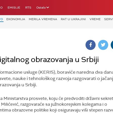
IO
EMISIJE
RTS
Ostalo
VO
EKONOMIJA
MERILA VREMENA
RAT U UKRAJINI
VREME
SERV
gitalnog obrazovanja u Srbiji
informacione usluge (KERIS), boraviće naredna dva dan
vete, nauke i tehnološkog razvoja razgovarati o jačan
razovanja u Srbiji.
a Ministarstva prosvete, koju će predvoditi državni sekre
 Milićević, razgovaraće sa južnokorejskim kolegama i o
tima obrazovne politike koji osiguravaju viši stepen razv