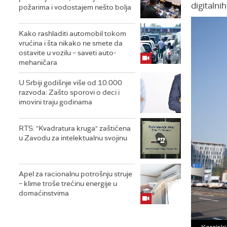
digitalni
požarima i vodostajem nešto bolja
Kako rashladiti automobil tokom
vrućina i šta nikako ne smete da
ostavite u vozilu – saveti auto-
mehaničara
U Srbiji godišnje više od 10.000
razvoda: Zašto sporovi o deci i
imovini traju godinama
RTS: "Kvadratura kruga" zaštićena
u Zavodu za intelektualnu svojinu
Apel za racionalnu potrošnju struje
– klime troše trećinu energije u
domaćinstvima