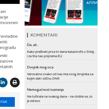
tavi
acije
otvorenim
KOMENTARI
 nevladine
titi
Da, ali...
Beogradu.
Kako preživeti prva tri dana katastrofe u Srbiji,
vski
i za šta nas priprema EU
izazove
ntalnih
Dvojnik mog oca
Verovatno svako od nas ima svog dvojnika sa
kojim deli i sličnu DNK
Nemogućnost tusiranja
Ne tuširate se svakog dana – ne stidite se, to
je zdravo
NTAR