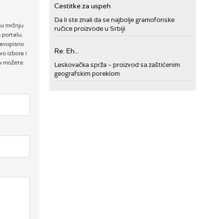
Cestitke za uspeh
Da li ste znali da se najbolje gramofonske
nu mržnju
ručice proizvode u Srbiji
 portalu.
ravopisno
Re: Eh...
o izbora i
ku možete
Leskovačka sprža – proizvod sa zaštićenim
geografskim poreklom