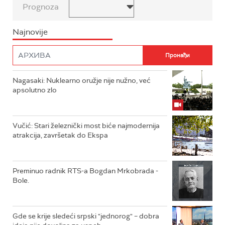
Prognoza
Najnovije
Nagasaki: Nuklearno oružje nije nužno, već
apsolutno zlo
Vučić: Stari železnički most biće najmodernija
atrakcija, završetak do Ekspa
Preminuo radnik RTS-a Bogdan Mrkobrada -
Bole.
Gde se krije sledeći srpski "jednorog" – dobra