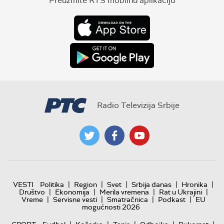
Preuzmite RTS mobilnu aplikaciju
Radio Televizija Srbije
|
|
|
|
|
VESTI
Politika
Region
Svet
Srbija danas
Hronika
|
|
|
|
Društvo
Ekonomija
Merila vremena
Rat u Ukrajini
|
|
|
|
Vreme
Servisne vesti
Smatračnica
Podkast
EU
mogućnosti 2026