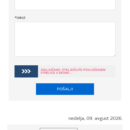
*tekst
ZAKLJUČANO: OTKLJUČAJTE POVLAČENJEM
STRELICE U DESNO ...
POŠALJI
nedelja, 09. avgust 2026.