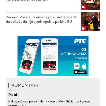
ideja nije dovoljna za uspeh
Zečević: Poseta Zelenskog pokušaj Beograda
da pokaže da nije protiv spoljne politike EU
KOMENTARI
Da, ali...
Kako preživeti prva tri dana katastrofe u Srbiji, i za šta nas
priprema EU