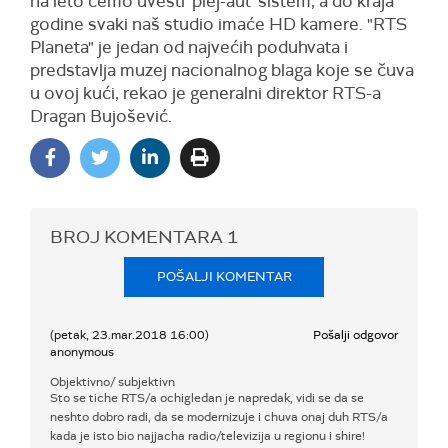
na leto ćemo uvesti 'plej-aut' sistem, a do kraja
godine svaki naš studio imaće HD kamere. "RTS
Planeta" je jedan od najvećih poduhvata i
predstavlja muzej nacionalnog blaga koje se čuva
u ovoj kući, rekao je generalni direktor RTS-a
Dragan Bujošević.
BROJ KOMENTARA
1
POŠALJI KOMENTAR
(petak, 23.mar.2018 16:00)
Pošalji odgovor
anonymous
Objektivno/ subjektivn
Sto se tiche RTS/a ochigledan je napredak, vidi se da se
neshto dobro radi, da se modernizuje i chuva onaj duh RTS/a
kada je isto bio najjacha radio/televizija u regionu i shire!