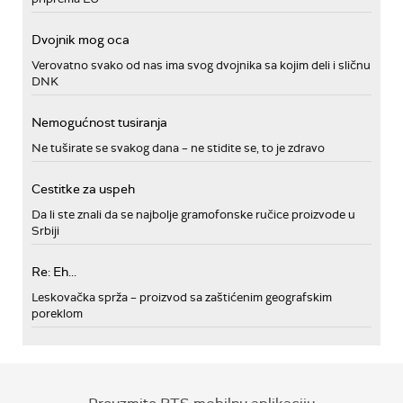
Dvojnik mog oca
Verovatno svako od nas ima svog dvojnika sa kojim deli i sličnu
DNK
Nemogućnost tusiranja
Ne tuširate se svakog dana – ne stidite se, to je zdravo
Cestitke za uspeh
Da li ste znali da se najbolje gramofonske ručice proizvode u
Srbiji
Re: Eh...
Leskovačka sprža – proizvod sa zaštićenim geografskim
poreklom