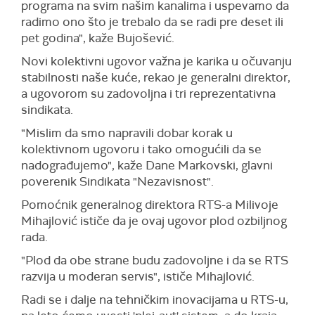
programa na svim našim kanalima i uspevamo da
radimo ono što je trebalo da se radi pre deset ili
pet godina", kaže Bujošević.
Novi kolektivni ugovor važna je karika u očuvanju
stabilnosti naše kuće, rekao je generalni direktor,
a ugovorom su zadovoljna i tri reprezentativna
sindikata.
"Mislim da smo napravili dobar korak u
kolektivnom ugovoru i tako omogućili da se
nadograđujemo", kaže Dane Markovski, glavni
poverenik Sindikata "Nezavisnost".
Pomoćnik generalnog direktora RTS-a Milivoje
Mihajlović ističe da je ovaj ugovor plod ozbiljnog
rada.
"Plod da obe strane budu zadovoljne i da se RTS
razvija u moderan servis", ističe Mihajlović.
Radi se i dalje na tehničkim inovacijama u RTS-u,