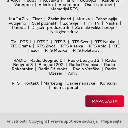
|
|
|
|
|
SPORT
Fudbal
Košarka
Tenis
Odbojka
Rukomet
|
|
|
|
Vaterpolo
Atletika
Auto-moto
Ostali sportovi
Memorijal RTS
|
|
|
|
MAGAZIN
Život
Zanimljivosti
Muzika
Tehnologija
|
|
|
|
|
Putujemo
Svet poznatih
Zdravlje
Film i TV
Nauka
|
|
|
Priroda
Digitalni preduzetnik
Za male velike heroje
Naizgled zdrav
|
|
|
|
|
TV
RTS 1
RTS 2
RTS 3
RTS Svet
RTS Nauka
|
|
|
|
RTS Drama
RTS Život
RTS Klasika
RTS Kolo
RTS
|
|
Trezor
RTS Muzika
RTS Poletarac
|
|
RADIO
Radio Beograd 1
Radio Beograd 2
Radio
|
|
|
Beograd 3
Beograd 202
Radio Pletenica
Radio
|
|
|
Rokenroler
Radio Džuboks
Radio Vrteška
Radio
|
Džezer
Arhiv
|
|
|
RTS
Kontakt
Marketing
Javne nabavke
Konkursi
|
Internet portal
MAPA SAJTA
Privatnost
Copyright
Pravila upotrebe sadržaja
Mapa sajta
|
|
|