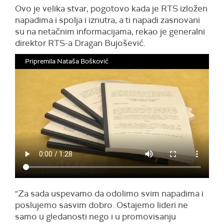
Ovo je velika stvar, pogotovo kada je RTS izložen
napadima i spolja i iznutra, a ti napadi zasnovani
su na netačnim informacijama, rekao je generalni
direktor RTS-a Dragan Bujošević.
Pripremila Nataša Bošković
"Za sada uspevamo da odolimo svim napadima i
poslujemo sasvim dobro. Ostajemo lideri ne
samo u gledanosti nego i u promovisanju