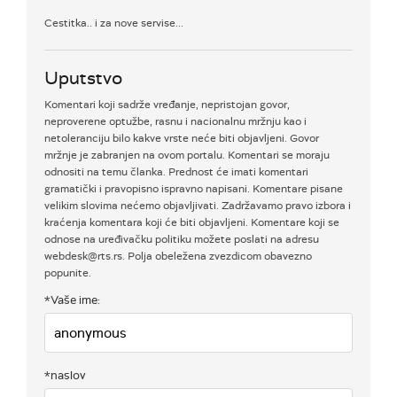
Cestitka.. i za nove servise...
Uputstvo
Komentari koji sadrže vređanje, nepristojan govor,
neproverene optužbe, rasnu i nacionalnu mržnju kao i
netoleranciju bilo kakve vrste neće biti objavljeni. Govor
mržnje je zabranjen na ovom portalu. Komentari se moraju
odnositi na temu članka. Prednost će imati komentari
gramatički i pravopisno ispravno napisani. Komentare pisane
velikim slovima nećemo objavljivati. Zadržavamo pravo izbora i
kraćenja komentara koji će biti objavljeni. Komentare koji se
odnose na uređivačku politiku možete poslati na adresu
webdesk@rts.rs. Polja obeležena zvezdicom obavezno
popunite.
*Vaše ime:
*naslov