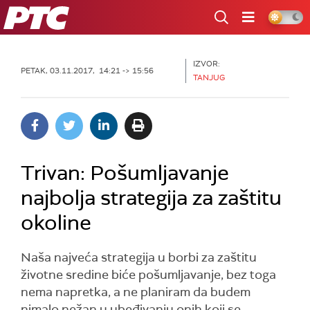
RTS
IZVOR:
PETAK, 03.11.2017, 14:21 -> 15:56
TANJUG
Trivan: Pošumljavanje
najbolja strategija za zaštitu
okoline
Naša najveća strategija u borbi za zaštitu
životne sredine biće pošumljavanje, bez toga
nema napretka, a ne planiram da budem
nimalo nežan u ubeđivanju onih koji se