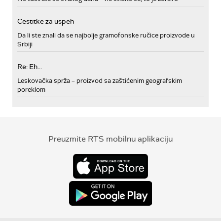
Cestitke za uspeh
Da li ste znali da se najbolje gramofonske ručice proizvode u
Srbiji
Re: Eh...
Leskovačka sprža – proizvod sa zaštićenim geografskim
poreklom
Preuzmite RTS mobilnu aplikaciju