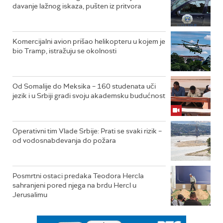
davanje lažnog iskaza, pušten iz pritvora
Komercijalni avion prišao helikopteru u kojem je
bio Tramp, istražuju se okolnosti
Od Somalije do Meksika – 160 studenata uči
jezik i u Srbiji gradi svoju akademsku budućnost
Operativni tim Vlade Srbije: Prati se svaki rizik –
od vodosnabdevanja do požara
Posmrtni ostaci predaka Teodora Hercla
sahranjeni pored njega na brdu Hercl u
Jerusalimu