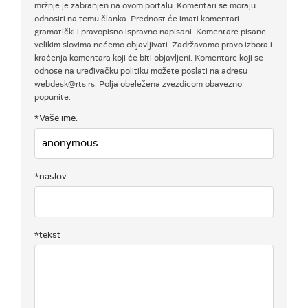
mržnje je zabranjen na ovom portalu. Komentari se moraju
odnositi na temu članka. Prednost će imati komentari
gramatički i pravopisno ispravno napisani. Komentare pisane
velikim slovima nećemo objavljivati. Zadržavamo pravo izbora i
kraćenja komentara koji će biti objavljeni. Komentare koji se
odnose na uređivačku politiku možete poslati na adresu
webdesk@rts.rs. Polja obeležena zvezdicom obavezno
popunite.
*Vaše ime:
*naslov
*tekst