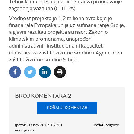
Tehnički multidisciplinarni centar za proučavanje
zagađenja vazduha (CITEPA).
Vrednost projekta je 1,2 miliona evra koje je
finansirala Evropska unija uz sufinansiranje Srbije,
a glavni rezultati projekta su nacrt Zakon o
klimatskim promenama, unapređeni
administrativni i institucionalni kapaciteti
ministarstva zaštite životne sredine i Agencije za
zaštitu životne sredine Srbije.
BROJ KOMENTARA
2
POŠALJI KOMENTAR
(petak, 03.nov.2017 15:26)
Pošalji odgovor
anonymous