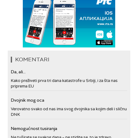
KOMENTARI
Da, ali...
Kako preživeti prva tri dana katastrofe u Srbiji, i za šta nas
priprema EU
Dvojnik mog oca
Verovatno svako od nas ima svog dvojnika sa kojim deli i sličnu
DNK
Nemogućnost tusiranja
Ne tuširate se svakog dana – ne stidite se, to je zdravo