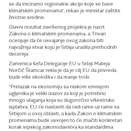
se da iniciramo regionalne akcije koje se bave
klimatskim promenama", rekao je ministar zaštite
životne sredine.
Glavni rezultat završenog projekta je nacrt
Zakona o klimatskim promenama, a Trivan
ocenjuje da će usvajanje ovog zakona biti
najvažnija stvar koju je Srbija uradila prethodnih
decenija.
Zamenica šefa Delegacije EU u Srbiji Mateja
Norčič Štamcar rekla je da je cilj EU da privreda
bude više ekološka i da manje troši.
"Prelazak na ekonomiju sa niskom emisijom
ugljenika je veliki izazov za koji je potrebno
mnogo ulaganja koja su dugoročno višestruko
isplativa. EU će nastaviti da radi rame uz rame sa
Srbijom u ovoj oblasti, a kada Zakon o klimatskim
promenama bude usvojen to će značiti konkretan
korak srpskog zakonodavstva ka standardima