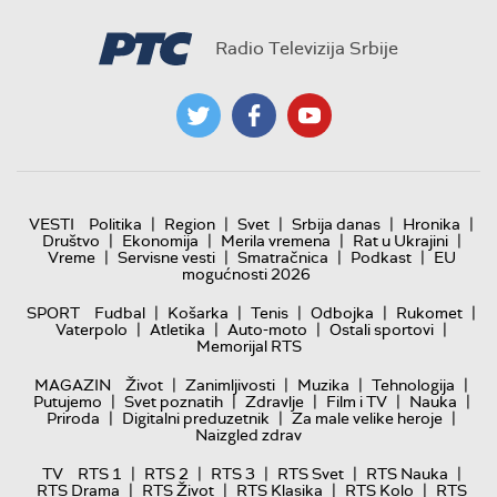
Radio Televizija Srbije
|
|
|
|
|
VESTI
Politika
Region
Svet
Srbija danas
Hronika
|
|
|
|
Društvo
Ekonomija
Merila vremena
Rat u Ukrajini
|
|
|
|
Vreme
Servisne vesti
Smatračnica
Podkast
EU
mogućnosti 2026
|
|
|
|
|
SPORT
Fudbal
Košarka
Tenis
Odbojka
Rukomet
|
|
|
|
Vaterpolo
Atletika
Auto-moto
Ostali sportovi
Memorijal RTS
|
|
|
|
MAGAZIN
Život
Zanimljivosti
Muzika
Tehnologija
|
|
|
|
|
Putujemo
Svet poznatih
Zdravlje
Film i TV
Nauka
|
|
|
Priroda
Digitalni preduzetnik
Za male velike heroje
Naizgled zdrav
|
|
|
|
|
TV
RTS 1
RTS 2
RTS 3
RTS Svet
RTS Nauka
|
|
|
|
RTS Drama
RTS Život
RTS Klasika
RTS Kolo
RTS