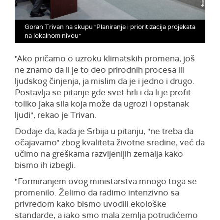
Goran Trivan na skupu "Planiranje i prioritizacija projekata
na lokalnom nivou"
"Ako pričamo o uzroku klimatskih promena, još
ne znamo da li je to deo prirodnih procesa ili
ljudskog činjenja, ja mislim da je i jedno i drugo.
Postavlja se pitanje gde svet hrli i da li je profit
toliko jaka sila koja može da ugrozi i opstanak
ljudi", rekao je Trivan.
Dodaje da, kada je Srbija u pitanju, "ne treba da
očajavamo" zbog kvaliteta životne sredine, već da
učimo na greškama razvijenijih zemalja kako
bismo ih izbegli.
"Formiranjem ovog ministarstva mnogo toga se
promenilo. Želimo da radimo intenzivno sa
privredom kako bismo uvodili ekološke
standarde, a iako smo mala zemlja potrudićemo