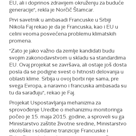
EU, ali i doprinos zdravijem okruženju za buduće
generacije", rekla je Norčič Štamcar.
Prvi savetnik u ambasadi Francuske u Srbiji
Nikola Faj rekao je da je Francuska, kao i EU u
celini veoma posvećena problemu klimatskih
promena.
"Zato je jako važno da zemlje kandidati budu
svojim zakonodavstvom u skladu sa standardima
EU. Ovaj projekat se završava, ali ostaje još dosta
posla da se podigne svest o hitnosti delovanja u
oblasti klime. Srbija u ovoj borbi nije sama, pre
svega Evropa, a naravno i francuska ambasada su
tu da sarađuju", rekao je Faj.
Projekat Uspostavljanja mehanizma za
sprovođenje Uredbe o mehanizmu monitoringa
počeo je 15. maja 2015. godine, a sproveli su ga
Ministarstvo zaštite životne sredine, Ministarstvo
ekološke i solidarne tranzicije Francuske i