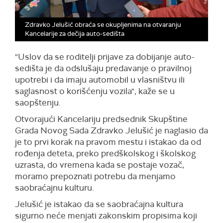
Zdravko Jelušić obraća se okupljenima na otvaranju
Kancelarije za dečija auto-sedišta
"Uslov da se roditelji prijave za dobijanje auto-
sedišta je da odslušaju predavanje o pravilnoj
upotrebi i da imaju automobil u vlasništvu ili
saglasnost o korišćenju vozila", kaže se u
saopštenju.
Otvorajući Kancelariju predsednik Skupštine
Grada Novog Sada Zdravko Jelušić je naglasio da
je to prvi korak na pravom mestu i istakao da od
rođenja deteta, preko predškolskog i školskog
uzrasta, do vremena kada se postaje vozač,
moramo prepoznati potrebu da menjamo
saobraćajnu kulturu.
Jelušić je istakao da se saobraćajna kultura
sigurno neće menjati zakonskim propisima koji