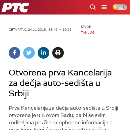
RTS
IZVOR:
ČETVRTAK, 24.11.2016, 18:49 -> 19:21
TANJUG
Otvorena prva Kancelarija
za dečja auto-sedišta u
Srbiji
Prva Kancelarija za dečja auto-sedišta u Srbiji
otvorena je u Novom Sadu, da bi se svim
roditeljima pružile neophodne informacije o
pravilnom korišćenju dečjih auto-sedišta.