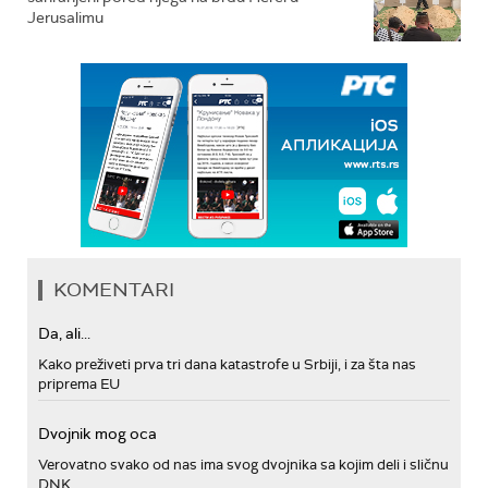
Jerusalimu
KOMENTARI
Da, ali...
Kako preživeti prva tri dana katastrofe u Srbiji, i za šta nas
priprema EU
Dvojnik mog oca
Verovatno svako od nas ima svog dvojnika sa kojim deli i sličnu
DNK