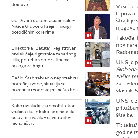
domove
Vasić pro
lopova i
štrajk je
Od Drvara do operacione sale –
Nikica Grubor o Krajini, hirurgiji i
njegove 
porodičnim korenima
Takođe, i
novinara
Direktorka "Batuta": Registrovani
Radomirov
prvi slučajevi groznice zapadnog
Nila, potreban oprez ali nema
UNS je p
razloga za brigu
Sloboda
Niške tel
Dačić: Štab zabranio nepotrebnu
zaposlen
potrošnju vode, situacija sa
požarima i vodostajem nešto bolja
vlasnik
N
UNS je z
Kako rashladiti automobil tokom
pritužba
vrućina i šta nikako ne smete da
štrajka.
ostavite u vozilu – saveti auto-
mehaničara
To udruže
godine iz