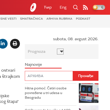
Ћир
Eng
ISNE VESTI
SMATRAČNICA
ARHIVA RUBRIKA
PODKAST
subota, 08. avgust 2026.
Prognoza
Najnovije
 ostvari
a štrajkom
Hitna pomoć: Četiri osobe
povređene u tri udesa u
ijske
Beogradu
kog štapa"