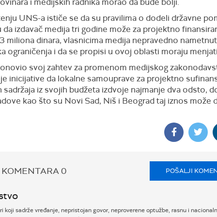
ovinara i medijskih radnika morao da bude bolji.
enju UNS-a ističe se da su pravilima o dodeli državne po
 da izdavač medija tri godine može za projektno finansiran
23 miliona dinara, vlasnicima medija nepravedno nametnu
ka ograničenja i da se propisi u ovoj oblasti moraju menjati
onovio svoj zahtev za promenom medijskog zakonodavst
je inicijative da lokalne samouprave za projektno sufinans
 sadržaja iz svojih budžeta izdvoje najmanje dva odsto, d
adove kao što su Novi Sad, Niš i Beograd taj iznos može 
 KOMENTARA
0
POŠALJI KOME
stvo
 koji sadrže vređanje, nepristojan govor, neproverene optužbe, rasnu i nacional