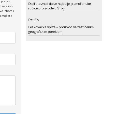
 portalu.
Da li ste znali da se najbolje gramofonske
ravopisno
ručice proizvode u Srbiji
o izbora i
ku možete
Re: Eh...
Leskovačka sprža – proizvod sa zaštićenim
geografskim poreklom