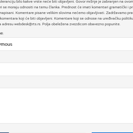
oleranciju bilo kakve vrste neće biti objavljeni. Govor mržnje je zabranjen na ovom
i se moraju odnositi na temu članka. Prednost će imati komentari gramatički i p
napisani. Komentare pisane velikim slovima nećemo objavljivati. Zadržavamo prav
komentara koji će biti objavljeni. Komentare koji se odnose na uređivačku politi
na adresu webdesk@rts.rs. Polja obeležena zvezdicom obavezno popunite.
e: