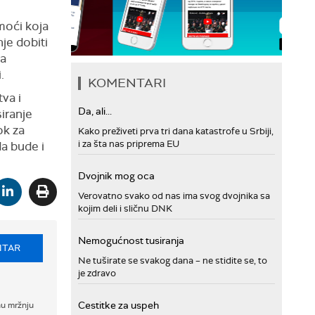
moći koja
je dobiti
ta
.
KOMENTARI
va i
Da, ali...
iranje
ok za
Kako preživeti prva tri dana katastrofe u Srbiji,
i za šta nas priprema EU
da bude i
Dvojnik mog oca
Verovatno svako od nas ima svog dvojnika sa
kojim deli i sličnu DNK
Nemogućnost tusiranja
NTAR
Ne tuširate se svakog dana – ne stidite se, to
je zdravo
Cestitke za uspeh
nu mržnju