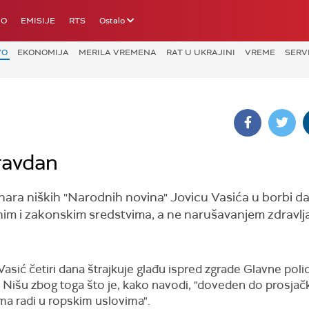
IO
EMISIJE
RTS
Ostalo
VO
EKONOMIJA
MERILA VREMENA
RAT U UKRAJINI
VREME
SERV
ravdan
ara niških "Narodnih novina" Jovicu Vasića u borbi da
avnim i zakonskim sredstvima, a ne narušavanjem zdravlj
asić četiri dana štrajkuje glađu ispred zgrade Glavne polic
u Nišu zbog toga što je, kako navodi, "doveden do prosjač
ma radi u ropskim uslovima".