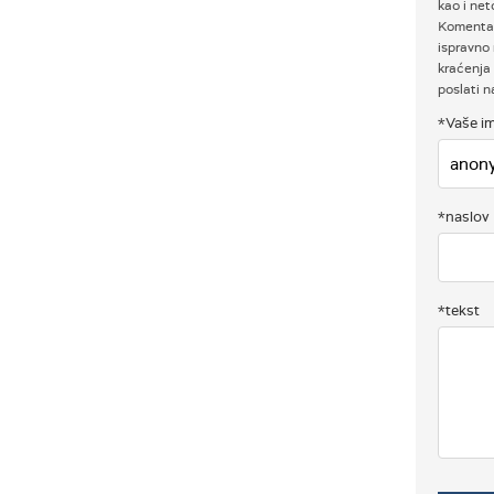
kao i net
Komentar
ispravno 
kraćenja 
poslati 
*Vaše im
*naslov
*tekst