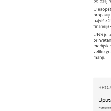
položaj n
U saopšt
propisuju
najviše 
finansijs
UNS je p
prihvatan
medijskih
velike gr
manji.
BROJ
Uput
Komentari