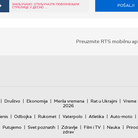
ЗАКЉУЧАНО: ОТКЉУЧАЈТЕ ПОВЛАЧЕЊЕМ
POŠALJI
СТРЕЛИЦЕ У ДЕСНО ...
Preuzmite RTS mobilnu apl
|
|
|
|
|
Društvo
Ekonomija
Merila vremena
Rat u Ukrajini
Vreme
2026
|
|
|
|
|
|
enis
Odbojka
Rukomet
Vaterpolo
Atletika
Auto-moto
|
|
|
|
|
Putujemo
Svet poznatih
Zdravlje
Film i TV
Nauka
Priro
zdrav