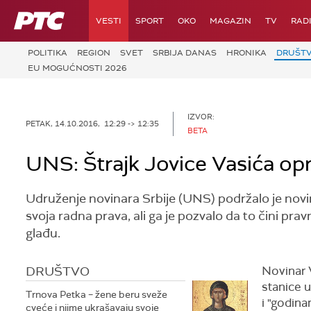
RTS
VESTI
SPORT
OKO
MAGAZIN
TV
RAD
POLITIKA
REGION
SVET
SRBIJA DANAS
HRONIKA
DRUŠT
EU MOGUĆNOSTI 2026
IZVOR:
PETAK, 14.10.2016, 12:29 -> 12:35
BETA
UNS: Štrajk Jovice Vasića op
Udruženje novinara Srbije (UNS) podržalo je novin
svoja radna prava, ali ga je pozvalo da to čini pr
glađu.
DRUŠTVO
Novinar V
stanice 
Trnova Petka – žene beru sveže
i "godina
cveće i njime ukrašavaju svoje