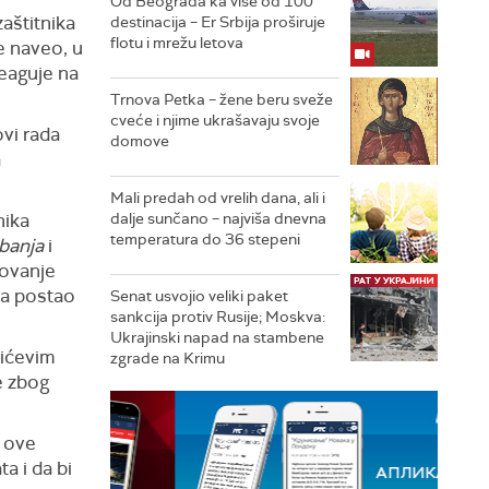
Od Beograda ka više od 100
zaštitnika
destinacija – Er Srbija proširuje
flotu i mrežu letova
e naveo, u
reaguje na
Trnova Petka – žene beru sveže
cveće i njime ukrašavaju svoje
ovi rada
domove
a
Mali predah od vrelih dana, ali i
nika
dalje sunčano – najviša dnevna
temperatura do 36 stepeni
banja
i
zovanje
na postao
Senat usvojio veliki paket
sankcija protiv Rusije; Moskva:
Ukrajinski napad na stambene
sićevim
zgrade na Krimu
e zbog
i ove
a i da bi