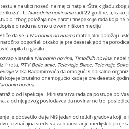
testuje na ulici noseći na majici natpis "Štrajk glađu zbog 
 derikoža". U
Narodnim novinama
radi 22 godine, a, kako j
 stupio "zbog položaja novinara" i "inspekcije rada koja ne 
dopise o radu na crno u ovom niškom mediju".
stiče da se u
Narodnim novinama
materijalni položaj i usl
 naročito pogoršali otkako je pre desetak godina porodic
ić kupila to glasilo.
ozvao vlasnika
Narodnih novina
,
Timočkih novina
, nedelj
iz Pirota,
RTV Belle amie
,
Televizije Blace
,
Televizije Soko
evizije
Vitka Radomirovića da omogući sindikalno organi
ih koje je brutalno onemogućio kada je pre desetak godi
arodnih novina
.
atražio od Ispekcije i Ministarstva rada da postupe po Va
ma, a od njegovog poslodavca da novinar ne trpi posledic
nje je podsetilo da je Niš jedan od retkih gradova koji je 
dvojio značajna sredstva za finansiranje medijskih projekat