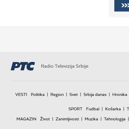
Radio Televizija Srbije
|
|
|
|
VESTI
Politika
Region
Svet
Srbija danas
Hronika
|
|
SPORT
Fudbal
Košarka
T
|
|
|
|
MAGAZIN
Život
Zanimljivosti
Muzika
Tehnologija