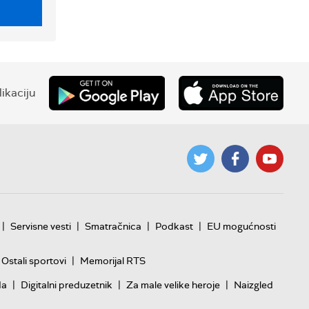
ikaciju
|
|
|
|
Servisne vesti
Smatračnica
Podkast
EU mogućnosti
|
Ostali sportovi
Memorijal RTS
|
|
|
da
Digitalni preduzetnik
Za male velike heroje
Naizgled