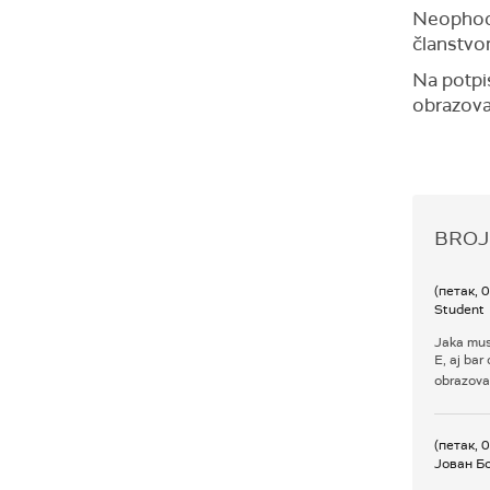
Neophodno
članstvo
Na potpi
obrazovan
BROJ
(петак, 
Student
Jaka mus
E, aj bar
obrazova
(петак, 
Јован Б