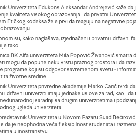
nik Univerziteta Edukons Aleksandar Andrejević kaže da je
je kvaliteta visokog obrazovanja i da privatni Univerzitet
em Etičkog kodeksa žele prvi da reaguju na negativne poj
obrazovanju.
nom su, kako naglašava, izjednačeni i privatni i državni faku
nije tako.
ica BK Alfa univerziteta Mila Popović Živanović smatra d
eti mogu da popune neku vrstu praznog prostora i da razvi
ne programe koji su odgovor savremenom svetu - informati
štita životne sredine.
nik Univerziteta privredne akademije Marko Carić tvrdi da
ni i državni univerziti imaju jednake uslove za rad, kao i da 
 međunarodnoj saradnji sa drugim univerzitetima i podizan
dnog ugleda univerziteta.
predstavnik Univerziteta u Novom Pazaru Suad Bećirović
e da je neophodna veća fleksibilnost studenata i razmen
etima u inostranstvu.