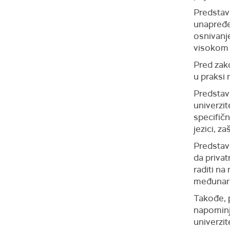
Predstav
unapređen
osnivanj
visokom 
Pred zako
u praksi 
Predstavn
univerzit
specifič
jezici, za
Predstav
da privat
raditi na
međunaro
Takođe, 
napominj
univerzit