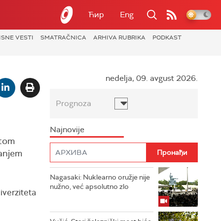
Ћир
Eng
ISNE VESTI
SMATRAČNICA
ARHIVA RUBRIKA
PODKAST
nedelja, 09. avgust 2026.
Prognoza
Najnovije
 tom
vanjem
Nagasaki: Nuklearno oružje nije
nužno, već apsolutno zlo
iverziteta