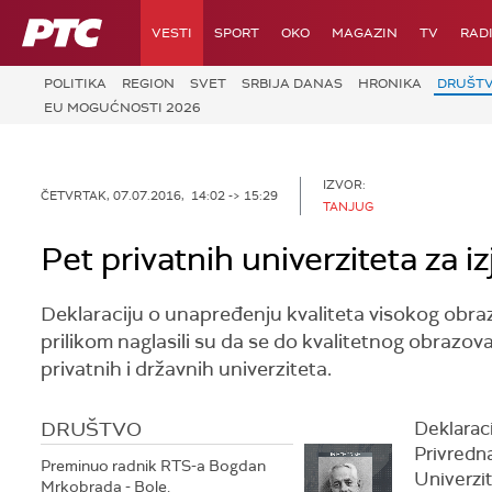
RTS
VESTI
SPORT
OKO
MAGAZIN
TV
RAD
POLITIKA
REGION
SVET
SRBIJA DANAS
HRONIKA
DRUŠT
EU MOGUĆNOSTI 2026
IZVOR:
ČETVRTAK, 07.07.2016, 14:02 -> 15:29
TANJUG
Pet privatnih univerziteta za 
Deklaraciju o unapređenju kvaliteta visokog obrazo
prilikom naglasili su da se do kvalitetnog obraz
privatnih i državnih univerziteta.
DRUŠTVO
Deklaraci
Privredna
Preminuo radnik RTS-a Bogdan
Univerzi
Mrkobrada - Bole.