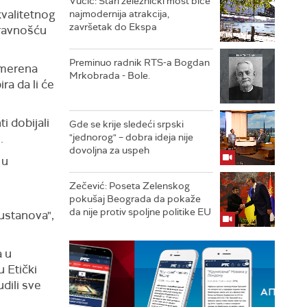
Vučić: Stari železnički most biće
valitetnog
najmodernija atrakcija,
završetak do Ekspa
ravnošću
Preminuo radnik RTS-a Bogdan
usmerena
Mrkobrada - Bole.
ra da li će
i dobijali
Gde se krije sledeći srpski
.
"jednorog" – dobra ideja nije
dovoljna za uspeh
 u
Zečević: Poseta Zelenskog
pokušaj Beograda da pokaže
da nije protiv spoljne politike EU
ustanova",
a u
 Etički
udili sve