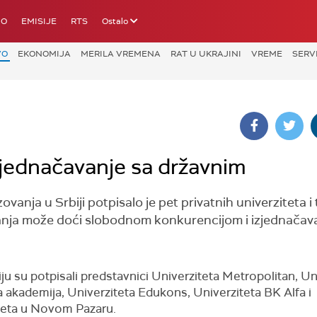
IO
EMISIJE
RTS
Ostalo
VO
EKONOMIJA
MERILA VREMENA
RAT U UKRAJINI
VREME
SERV
izjednačavanje sa državnim
vanja u Srbiji potpisalo je pet privatnih univerziteta i
ovanja može doći slobodnom konkurencijom i izjednača
ju su potpisali predstavnici Univerziteta Metropolitan, Un
 akademija, Univerziteta Edukons, Univerziteta BK Alfa i
teta u Novom Pazaru.