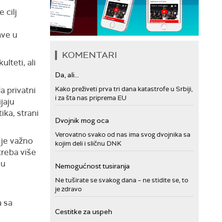
 cilj
ave u
KOMENTARI
lteti, ali
Da, ali...
a privatni
Kako preživeti prva tri dana katastrofe u Srbiji,
i za šta nas priprema EU
jaju
ka, strani
Dvojnik mog oca
Verovatno svako od nas ima svog dvojnika sa
 je važno
kojim deli i sličnu DNK
treba više
ju
Nemogućnost tusiranja
Ne tuširate se svakog dana – ne stidite se, to
je zdravo
a sa
Cestitke za uspeh