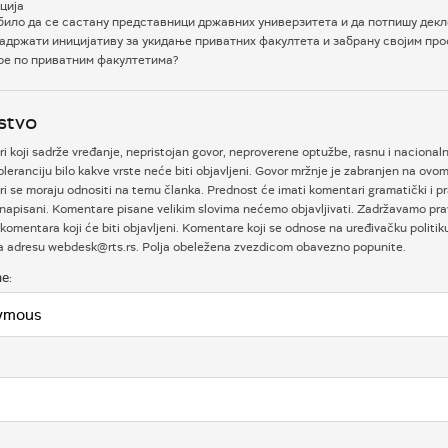
ција
било да се састану представници државних универзитета и да потпишу декл
садржати иницијативу за укидање приватних факултета и забрану својим п
ре по приватним факултетима?
stvo
 koji sadrže vređanje, nepristojan govor, neproverene optužbe, rasnu i nacional
oleranciju bilo kakve vrste neće biti objavljeni. Govor mržnje je zabranjen na ovom
i se moraju odnositi na temu članka. Prednost će imati komentari gramatički i p
napisani. Komentare pisane velikim slovima nećemo objavljivati. Zadržavamo prav
komentara koji će biti objavljeni. Komentare koji se odnose na uređivačku politi
na adresu webdesk@rts.rs. Polja obeležena zvezdicom obavezno popunite.
e: