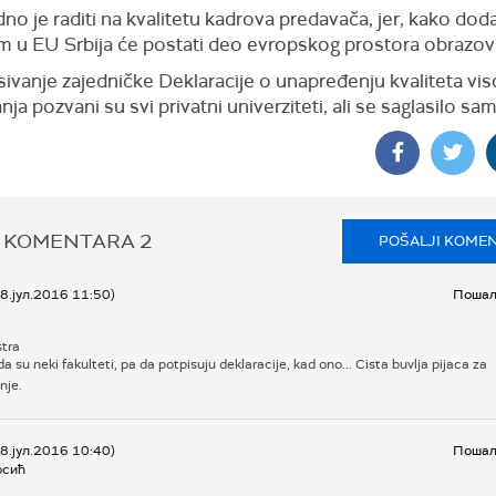
 je raditi na kvalitetu kadrova predavača, jer, kako doda
m u EU Srbija će postati deo evropskog prostora obrazov
sivanje zajedničke Deklaracije o unapređenju kvaliteta vi
ja pozvani su svi privatni univerziteti, ali se saglasilo sa
 KOMENTARA
2
POŠALJI KOME
08.јул.2016 11:50)
Пошаљ
tra
 da su neki fakulteti, pa da potpisuju deklaracije, kad ono... Cista buvlja pijaca za
nje.
08.јул.2016 10:40)
Пошаљ
осић