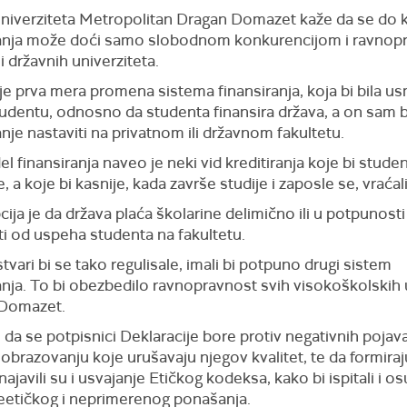
niverziteta Metropolitan Dragan Domazet kaže da se do k
nja može doći samo slobodnom konkurencijom i ravnop
 i državnih univerziteta.
 je prva mera promena sistema finansiranja, koja bi bila 
dentu, odnosno da studenta finansira država, a on sam bi
je nastaviti na privatnom ili državnom fakultetu.
 finansiranja naveo je neki vid kreditiranja koje bi student
, a koje bi kasnije, kada završe studije i zaposle se, vraćali
ija je da država plaća školarine delimično ili u potpunosti
ti od uspeha studenta na fakultetu.
vari bi se tako regulisale, imali bi potpuno drugi sistem
nja. To bi obezbedilo ravnopravnost svih visokoškolskih 
 Domazet.
da se potpisnici Deklaracije bore protiv negativnih pojav
brazovanju koje urušavaju njegov kvalitet, te da formiraju
najavili su i usvajanje Etičkog kodeksa, kako bi ispitali i os
eetičkog i neprimerenog ponašanja.