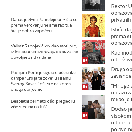
Rektor U
obrazova
privatnih
Danas je Sveti Pantelejmon – šta se
prema verovanju ne sme raditi, a
Ističe da
šta je dobro započeti
prema stu
obrazovan
Velimir Radojević krv dao stoti put,
iz Instituta upozoravaju da su zalihe
Kao model
dovoljne za dva dana
od države
Druga opc
Patrijarh Porfirije ugostio učesnike
zavisnos
kampa "Srbija te zove" u Hramu
Svetog Save: Došli ste na koren
"Mnoge st
onoga što jesmo
obrazova
rekao je
Besplatni dermatološki pregledi u
više sredina na KiM
Dodao je 
visokom o
odbor, a 
pojave n