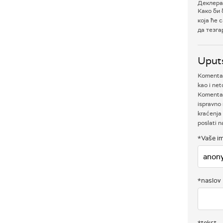
Деклера
Како би 
која ће 
да тезга
Uput
Komentari
kao i net
Komentar
ispravno 
kraćenja 
poslati 
*Vaše im
*naslov
*tekst