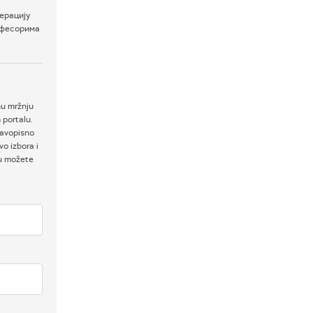
ерацију
рофесорима
nu mržnju
 portalu.
ravopisno
o izbora i
ku možete