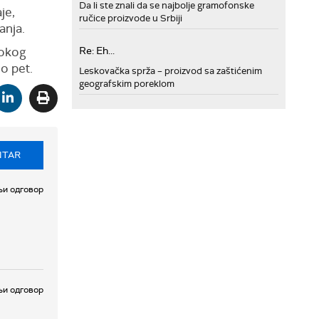
Da li ste znali da se najbolje gramofonske
je,
ručice proizvode u Srbiji
anja.
sokog
Re: Eh...
mo pet.
Leskovačka sprža – proizvod sa zaštićenim
geografskim poreklom
NTAR
и одговор
и одговор