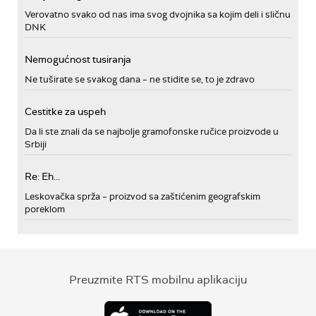
Verovatno svako od nas ima svog dvojnika sa kojim deli i sličnu
DNK
Nemogućnost tusiranja
Ne tuširate se svakog dana – ne stidite se, to je zdravo
Cestitke za uspeh
Da li ste znali da se najbolje gramofonske ručice proizvode u
Srbiji
Re: Eh...
Leskovačka sprža – proizvod sa zaštićenim geografskim
poreklom
Preuzmite RTS mobilnu aplikaciju