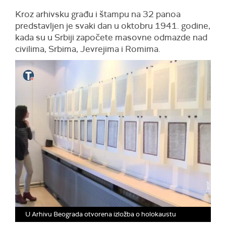
Kroz arhivsku građu i štampu na 32 panoa
predstavljen je svaki dan u oktobru 1941. godine,
kada su u Srbiji započete masovne odmazde nad
civilima, Srbima, Jevrejima i Romima.
U Arhivu Beograda otvorena izložba o holokaustu