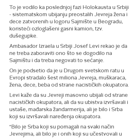
To je vodilo ka poslednjoj fazi Holokausta u Srbiji
- sistematskom ubijanju preostalih Jevreja žena i
dece zatvorenih u logoru Sajmište u Beogradu,
koristeći ozloglašeni gasni kamion, tzv.
dušegupke.
Ambasador Izraela u Srbiji Josef Levi rekao je da
ne treba zaboraviti ono što se dogodilo na
Sajmištu i da treba negovati to sećanje.
On je podsetio da je u Drugom svetskom ratu u
Evropi stradalo šest miliona Jevreja, muškaraca,
žena, dece, beba od strane nacističkih okupatora.
Levi kaže da su Jevreji masovno ubijali od strane
nacističkih okupatora, ali da su ubistva izvršavali i
ustaše, mađarska žandarmerija, ali je bilo i Srba
koji su izvršavali naređenja okupatora.
"Bilo je Srba koji su pomagali na svaki način
Jevrejima, ali bilo je i onih koji su učestvovali u