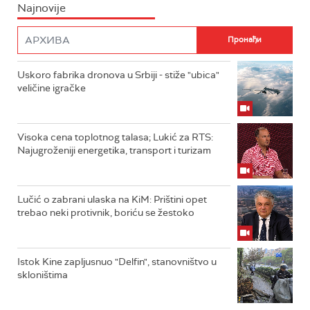
Najnovije
Uskoro fabrika dronova u Srbiji - stiže "ubica"
veličine igračke
Visoka cena toplotnog talasa; Lukić za RTS:
Najugroženiji energetika, transport i turizam
Lučić o zabrani ulaska na KiM: Prištini opet
trebao neki protivnik, boriću se žestoko
Istok Kine zapljusnuo "Delfin", stanovništvo u
skloništima