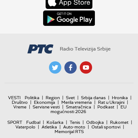
Radio Televizija Srbije
|
|
|
|
|
VESTI
Politika
Region
Svet
Srbija danas
Hronika
|
|
|
|
Društvo
Ekonomija
Merila vremena
Rat u Ukrajini
|
|
|
|
Vreme
Servisne vesti
Smatračnica
Podkast
EU
mogućnosti 2026
|
|
|
|
|
SPORT
Fudbal
Košarka
Tenis
Odbojka
Rukomet
|
|
|
|
Vaterpolo
Atletika
Auto-moto
Ostali sportovi
Memorijal RTS