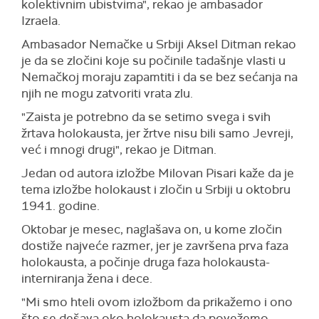
kolektivnim ubistvima", rekao je ambasador
Izraela.
Ambasador Nemačke u Srbiji Aksel Ditman rekao
je da se zločini koje su počinile tadašnje vlasti u
Nemačkoj moraju zapamtiti i da se bez sećanja na
njih ne mogu zatvoriti vrata zlu.
"Zaista je potrebno da se setimo svega i svih
žrtava holokausta, jer žrtve nisu bili samo Jevreji,
već i mnogi drugi", rekao je Ditman.
Jedan od autora izložbe Milovan Pisari kaže da je
tema izložbe holokaust i zločin u Srbiji u oktobru
1941. godine.
Oktobar je mesec, naglašava on, u kome zločin
dostiže najveće razmer, jer je završena prva faza
holokausta, a počinje druga faza holokausta-
interniranja žena i dece.
"Mi smo hteli ovom izložbom da prikažemo i ono
što se dešava oko holokausta,da povežemo