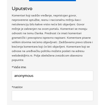
Uputstvo
Komentari koji sadrže vređanje, nepristojan govor,
neproverene optužbe, rasnu i nacionalnu mržnju kao i
netoleranciju bilo kakve vrste neće biti objavljeni. Govor
mržnje je zabranjen na ovom portalu. Komentari se moraju
odnositi na temu članka. Prednost će imati komentari
gramatički i pravopisno ispravno napisani. Komentare pisane
velikim slovima nećemo objavljivati. Zadržavamo pravo izbora i
kraćenja komentara koji će biti objavljeni. Komentare koji se
odnose na uređivačku politiku možete poslati na adresu
webdesk@rts.rs. Polja obeležena zvezdicom obavezno
popunite.
*Vaše ime:
*naslov