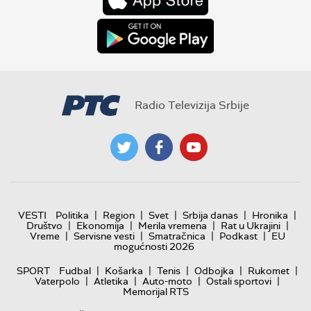
Radio Televizija Srbije
|
|
|
|
|
VESTI
Politika
Region
Svet
Srbija danas
Hronika
|
|
|
|
Društvo
Ekonomija
Merila vremena
Rat u Ukrajini
|
|
|
|
Vreme
Servisne vesti
Smatračnica
Podkast
EU
mogućnosti 2026
|
|
|
|
|
SPORT
Fudbal
Košarka
Tenis
Odbojka
Rukomet
|
|
|
|
Vaterpolo
Atletika
Auto-moto
Ostali sportovi
Memorijal RTS