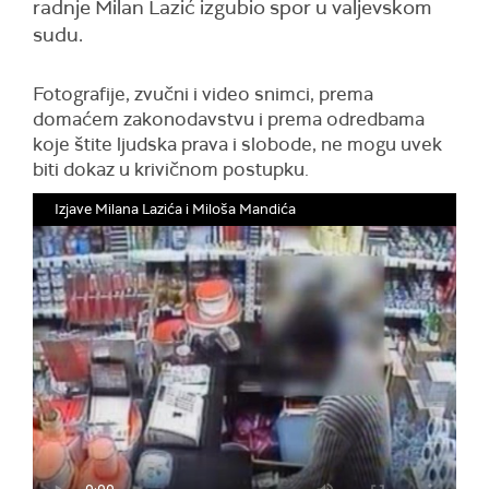
radnje Milan Lazić izgubio spor u valjevskom
sudu.
Fotografije, zvučni i video snimci, prema
domaćem zakonodavstvu i prema odredbama
koje štite ljudska prava i slobode, ne mogu uvek
biti dokaz u krivičnom postupku.
Izjave Milana Lazića i Miloša Mandića