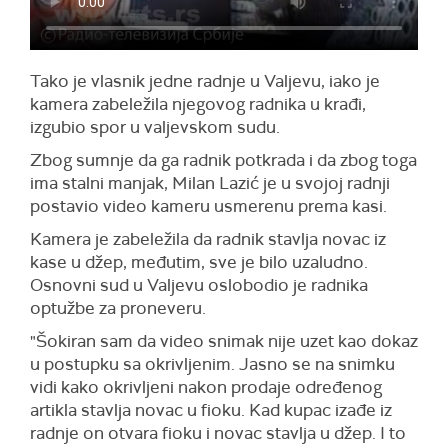
Tako je vlasnik jedne radnje u Valjevu, iako je
kamera zabeležila njegovog radnika u krađi,
izgubio spor u valjevskom sudu.
Zbog sumnje da ga radnik potkrada i da zbog toga
ima stalni manjak, Milan Lazić je u svojoj radnji
postavio video kameru usmerenu prema kasi.
Kamera je zabeležila da radnik stavlja novac iz
kase u džep, međutim, sve je bilo uzaludno.
Osnovni sud u Valjevu oslobodio je radnika
optužbe za proneveru.
"Šokiran sam da video snimak nije uzet kao dokaz
u postupku sa okrivljenim. Jasno se na snimku
vidi kako okrivljeni nakon prodaje određenog
artikla stavlja novac u fioku. Kad kupac izađe iz
radnje on otvara fioku i novac stavlja u džep. I to