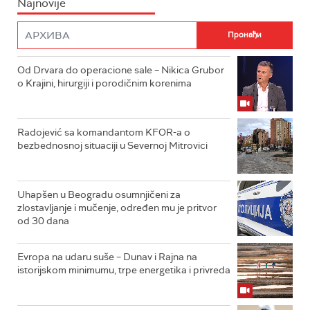
Najnovije
Od Drvara do operacione sale – Nikica Grubor
o Krajini, hirurgiji i porodičnim korenima
Radojević sa komandantom KFOR-a o
bezbednosnoj situaciji u Severnoj Mitrovici
Uhapšen u Beogradu osumnjičeni za
zlostavljanje i mučenje, određen mu je pritvor
od 30 dana
Evropa na udaru suše – Dunav i Rajna na
istorijskom minimumu, trpe energetika i privreda