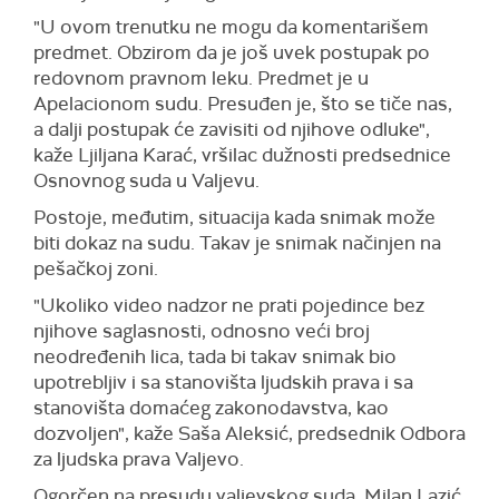
"U ovom trenutku ne mogu da komentarišem
predmet. Obzirom da je još uvek postupak po
redovnom pravnom leku. Predmet je u
Apelacionom sudu. Presuđen je, što se tiče nas,
a dalji postupak će zavisiti od njihove odluke",
kaže Ljiljana Karać, vršilac dužnosti predsednice
Osnovnog suda u Valjevu.
Postoje, međutim, situacija kada snimak može
biti dokaz na sudu. Takav je snimak načinjen na
pešačkoj zoni.
"Ukoliko video nadzor ne prati pojedince bez
njihove saglasnosti, odnosno veći broj
neodređenih lica, tada bi takav snimak bio
upotrebljiv i sa stanovišta ljudskih prava i sa
stanovišta domaćeg zakonodavstva, kao
dozvoljen", kaže Saša Aleksić, predsednik Odbora
za ljudska prava Valjevo.
Ogorčen na presudu valjevskog suda, Milan Lazić