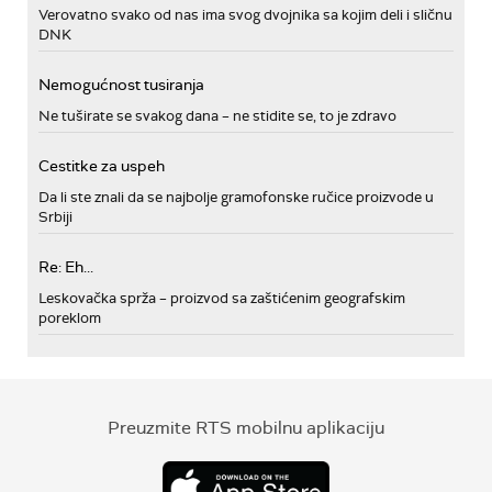
Verovatno svako od nas ima svog dvojnika sa kojim deli i sličnu
DNK
Nemogućnost tusiranja
Ne tuširate se svakog dana – ne stidite se, to je zdravo
Cestitke za uspeh
Da li ste znali da se najbolje gramofonske ručice proizvode u
Srbiji
Re: Eh...
Leskovačka sprža – proizvod sa zaštićenim geografskim
poreklom
Preuzmite RTS mobilnu aplikaciju