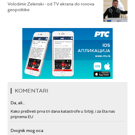
Volodimir Zelenski - od TV ekrana do rovova
geopolitike
KOMENTARI
Da, ali...
Kako preživeti prva tri dana katastrofe u Srbiji, i za šta nas
priprema EU
Dvojnik mog oca