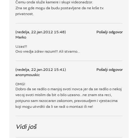
Čemu onda služe kamere i skupi videonadzor.
Zna se gde mogu da budu postavljene da ne krše tv.
privatnost.
(nedelja, 22.jan.2012 15:48)
Pošalji odgovor
Marko
Uzas!!!
Ovo vredja zdrav razum!!! Ali stvarno...
(nedelja, 22.jan.2012 15:41)
Pošalji odgovor
anonymouskic
OMG!
Dobro da se radilo o manjoj svoti novca jer da se radilo o nekoj
vecoj svoti mislim da bit o bilo uzasno...ne znam sta reci,
potpuno sam razocaran zakonom, pravosudjem i vjestacima
koji mogu utvrditi da li se radi o montazi ili ne!
Vidi još