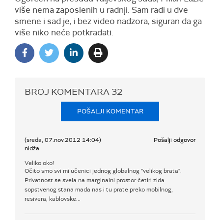
više nema zaposlenih u radnji. Sam radi u dve
smene i sad je, i bez video nadzora, siguran da ga
više niko neće potkradati.
BROJ KOMENTARA
32
POŠALJI KOMENTAR
(sreda, 07.nov.2012 14:04)
Pošalji odgovor
nidža
Veliko oko!
Očito smo svi mi učenici jednog globalnog "velikog brata".
Privatnost se svela na marginalni prostor četiri zida
sopstvenog stana mada nas i tu prate preko mobilnog,
resivera, kablovske...