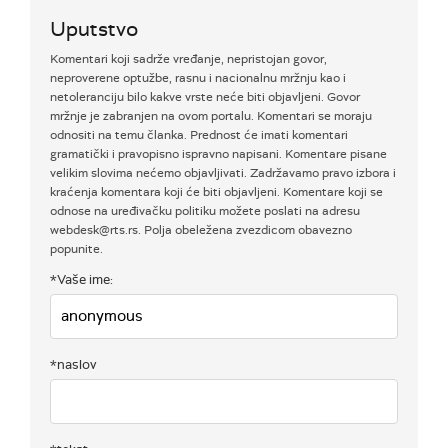
Uputstvo
Komentari koji sadrže vređanje, nepristojan govor,
neproverene optužbe, rasnu i nacionalnu mržnju kao i
netoleranciju bilo kakve vrste neće biti objavljeni. Govor
mržnje je zabranjen na ovom portalu. Komentari se moraju
odnositi na temu članka. Prednost će imati komentari
gramatički i pravopisno ispravno napisani. Komentare pisane
velikim slovima nećemo objavljivati. Zadržavamo pravo izbora i
kraćenja komentara koji će biti objavljeni. Komentare koji se
odnose na uređivačku politiku možete poslati na adresu
webdesk@rts.rs. Polja obeležena zvezdicom obavezno
popunite.
*Vaše ime:
*naslov