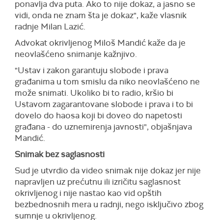
ponavlja dva puta. Ako to nije dokaz, a jasno se
vidi, onda ne znam šta je dokaz", kaže vlasnik
radnje Milan Lazić.
Advokat okrivljenog Miloš Mandić kaže da je
neovlašćeno snimanje kažnjivo.
"Ustav i zakon garantuju slobode i prava
građanima u tom smislu da niko neovlašćeno ne
može snimati. Ukoliko bi to radio, kršio bi
Ustavom zagarantovane slobode i prava i to bi
dovelo do haosa koji bi doveo do napetosti
građana - do uznemirenja javnosti", objašnjava
Mandić.
Snimak bez saglasnosti
Sud je utvrdio da video snimak nije dokaz jer nije
napravljen uz prećutnu ili izričitu saglasnost
okrivljenog i nije nastao kao vid opštih
bezbednosnih mera u radnji, nego isključivo zbog
sumnje u okrivljenog.