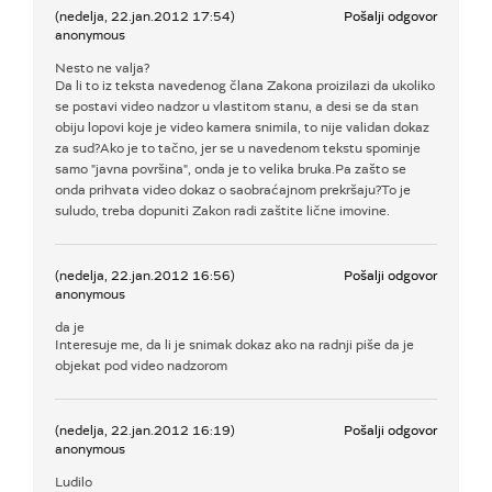
(nedelja, 22.jan.2012 17:54)
Pošalji odgovor
anonymous
Nesto ne valja?
Da li to iz teksta navedenog člana Zakona proizilazi da ukoliko
se postavi video nadzor u vlastitom stanu, a desi se da stan
obiju lopovi koje je video kamera snimila, to nije validan dokaz
za sud?Ako je to tačno, jer se u navedenom tekstu spominje
samo "javna površina", onda je to velika bruka.Pa zašto se
onda prihvata video dokaz o saobraćajnom prekršaju?To je
suludo, treba dopuniti Zakon radi zaštite lične imovine.
(nedelja, 22.jan.2012 16:56)
Pošalji odgovor
anonymous
da je
Interesuje me, da li je snimak dokaz ako na radnji piše da je
objekat pod video nadzorom
(nedelja, 22.jan.2012 16:19)
Pošalji odgovor
anonymous
Ludilo