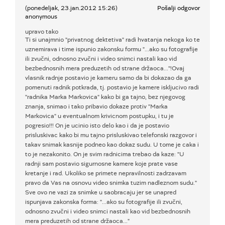
(ponedeljak, 23.jan.2012 15:26)
Pošalji odgovor
anonymous
upravo tako
Ti si unajmnio "privatnog dektetiva" radi hvatanja nekoga ko te
uznemirava i time ispunio zakonsku formu "...ako su fotografije
ili zvučni, odnosno zvučni i video snimci nastali kao vid
bezbednosnih mera preduzetih od strane držaoca..."!Ovaj
vlasnik radnje postavio je kameru samo da bi dokazao da ga
pomenuti radnik potkrada, tj. postavio je kamere iskljucivo radi
"radnika Marka Markovica" kako bi ga tajno, bez njegovog
znanja, snimao i tako pribavio dokaze protiv "Marka
Markovica" u eventualnom krivicnom postupku, i tu je
pogresio!!! On je ucinio isto delo kao i da je postavio
prisluskivac kako bi mu tajno prisluskivao telefonski razgovor i
takav snimak kasnije podneo kao dokaz sudu. U tome je caka i
to je nezakonito. On je svim radnicima trebao da kaze: "U
radnji sam postavio sigurnosne kamere koje prate vase
kretanje i rad. Ukoliko se primete nepravilnosti zadrzavam
pravo da Vas na osnovu video snimka tuzim nadleznom sudu."
Sve ovo ne vazi za snimke u saobracaju jer se unapred
ispunjava zakonska forma: "...ako su fotografije ili zvučni,
odnosno zvučni i video snimci nastali kao vid bezbednosnih
mera preduzetih od strane držaoca..."