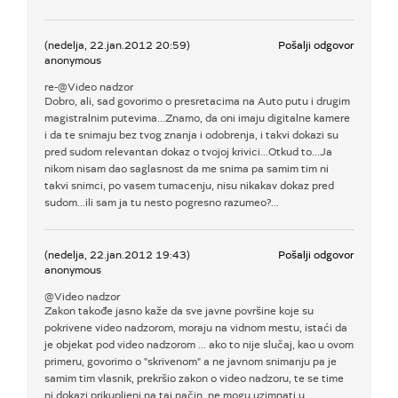
(nedelja, 22.jan.2012 20:59)
Pošalji odgovor
anonymous
re-@Video nadzor
Dobro, ali, sad govorimo o presretacima na Auto putu i drugim
magistralnim putevima...Znamo, da oni imaju digitalne kamere
i da te snimaju bez tvog znanja i odobrenja, i takvi dokazi su
pred sudom relevantan dokaz o tvojoj krivici...Otkud to...Ja
nikom nisam dao saglasnost da me snima pa samim tim ni
takvi snimci, po vasem tumacenju, nisu nikakav dokaz pred
sudom...ili sam ja tu nesto pogresno razumeo?...
(nedelja, 22.jan.2012 19:43)
Pošalji odgovor
anonymous
@Video nadzor
Zakon takođe jasno kaže da sve javne površine koje su
pokrivene video nadzorom, moraju na vidnom mestu, istaći da
je objekat pod video nadzorom ... ako to nije slučaj, kao u ovom
primeru, govorimo o "skrivenom" a ne javnom snimanju pa je
samim tim vlasnik, prekršio zakon o video nadzoru, te se time
ni dokazi prikupljeni na taj način, ne mogu uzimnati u