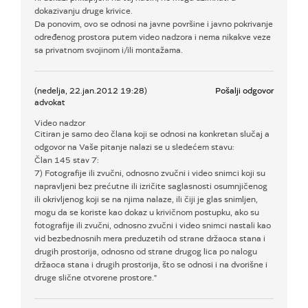
dokazivanju druge krivice.
Da ponovim, ovo se odnosi na javne površine i javno pokrivanje
određenog prostora putem video nadzora i nema nikakve veze
sa privatnom svojinom i/ili montažama.
(nedelja, 22.jan.2012 19:28)
Pošalji odgovor
advokat
Video nadzor
Citiran je samo deo člana koji se odnosi na konkretan slučaj a
odgovor na Vaše pitanje nalazi se u sledećem stavu:
Član 145 stav 7:
7) Fotografije ili zvučni, odnosno zvučni i video snimci koji su
napravljeni bez prećutne ili izričite saglasnosti osumnjičenog
ili okrivljenog koji se na njima nalaze, ili čiji je glas snimljen,
mogu da se koriste kao dokaz u krivičnom postupku, ako su
fotografije ili zvučni, odnosno zvučni i video snimci nastali kao
vid bezbednosnih mera preduzetih od strane držaoca stana i
drugih prostorija, odnosno od strane drugog lica po nalogu
držaoca stana i drugih prostorija, što se odnosi i na dvorišne i
druge slične otvorene prostore."