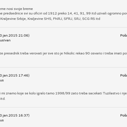
eme nosi svoje breme
 predsednice svi su oficiri od 1912 preko 14, 41, 91, 99 itd uzivali ogromno po
 Kraljevine Srbije, Kraljevine SHS, FNRJ, SFRJ, SRJ, SCG RS itd
30.jan.2015 21:06)
Poša
usIvan
e presednik treba verovati jer sve sto je Nikolic rekao 90 osvario i treba imati p
30.jan.2015 17:46)
Poša
us
i mi znamo koje se kolo igralo tamo 1998/99 zato treba sacekati Tuzilastvo i nj
itd.
30.jan.2015 16:37)
Poša
us