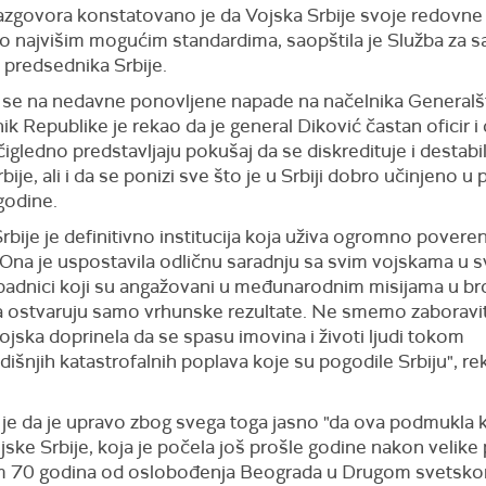
zgovora konstatovano je da Vojska Srbije svoje redovne 
po najvišim mogućim standardima, saopštila je Služba za s
 predsednika Srbije.
 se na nedavne ponovljene napade na načelnika Generalš
k Republike je rekao da je general Diković častan oficir i d
igledno predstavljaju pokušaj da se diskredituje i destabil
bije, ali i da se ponizi sve što je u Srbiji dobro učinjeno 
godine.
rbije je definitivno institucija koja uživa ogromno povere
 Ona je uspostavila odličnu saradnju sa svim vojskama u s
ipadnici koji su angažovani u međunarodnim misijama u br
 ostvaruju samo vrhunske rezultate. Ne smemo zaboraviti
ojska doprinela da se spasu imovina i životi ljudi tokom
išnjih katastrofalnih poplava koje su pogodile Srbiju", re
 je da je upravo zbog svega toga jasno "da ova podmukla
jske Srbije, koja je počela još prošle godine nakon velike
70 godina od oslobođenja Beograda u Drugom svetskom