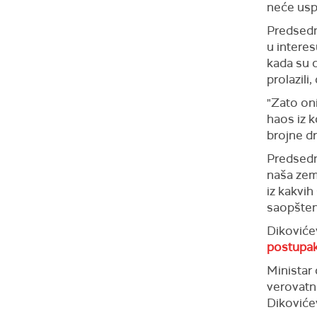
neće uspe
Predsedni
u interes
kada su c
prolazili
"Zato oni
haos iz k
brojne dr
Predsedni
naša zeml
iz kakvih
saopšten
Dikoviće
postupa
Ministar
verovatn
Dikoviće