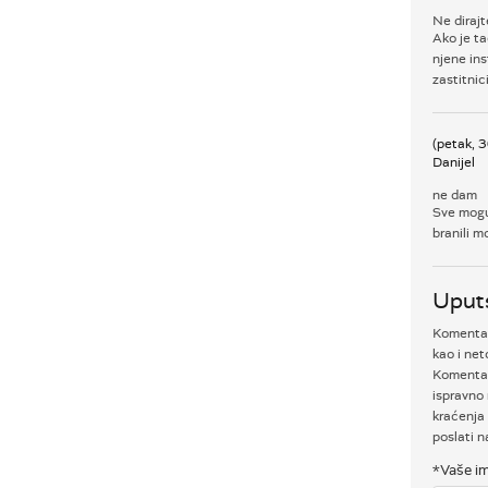
Ne dirajt
Ako je ta
njene ins
zastitnic
(petak, 
Danijel
ne dam
Sve mogu 
branili m
Uput
Komentari
kao i net
Komentar
ispravno 
kraćenja 
poslati 
*Vaše im