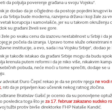
ti da poljulja poverenje građana u svoju Vojsku".
k je dodao da je očigledno da postoje pojedini krugovi k
u da Srbija bude moderna, razvijena država i koji žale za
vetali korupcija i samovlašće, jer su u takvom okruženju 
, dok su građani živeli sve gore.
 žele po svaku cenu da izazovu nestabilnost u Srbiji i da je
ojeg je počela da izranja. Upravo tome služe orkestrirani 
žavne institucije, a evo, sada i na Vojsku Srbije", dodao je 
k je takođe istakao da građani Srbije mogu da budu spokoj
ja krenula putem reformi i da je niko više, nikakvim kamp
 sebičnih pobuda, neće moći u tome sprečiti, dodaje se u
ju.
v advokat Đuro Čepić rekao je da se protiv njega
ne vodi 
k
, niti da je prijavljen kao učesnik nekog ratnog zločina.
 odbrane Bratislav Gašić je ocenio da su ponovljene opt
o posledica toga što je
za 17. februar zakazano sudsko ro
voj tužbi protiv bivše direktorke FHP Nataše Kandić.