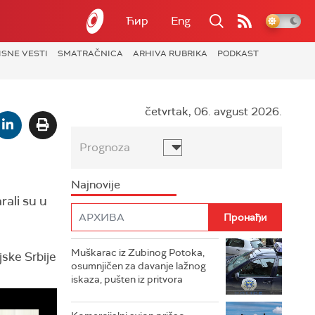
Ћир
Eng
ISNE VESTI
SMATRAČNICA
ARHIVA RUBRIKA
PODKAST
četvrtak, 06. avgust 2026.
Prognoza
Najnovije
rali su u
Muškarac iz Zubinog Potoka,
jske Srbije
osumnjičen za davanje lažnog
iskaza, pušten iz pritvora