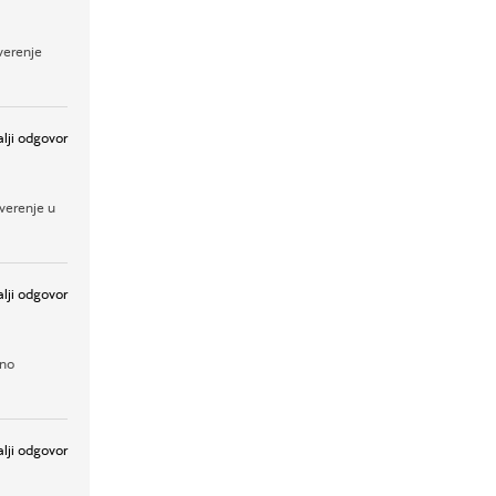
verenje
lji odgovor
overenje u
lji odgovor
eno
lji odgovor