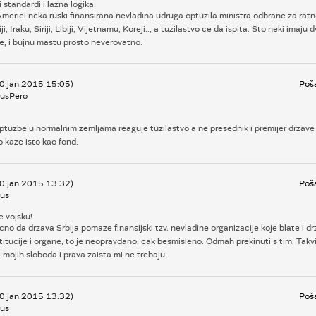
 standardi i lazna logika
Americi neka ruski finansirana nevladina udruga optuzila ministra odbrane za ratn
i, Iraku, Siriji, Libiji, Vijetnamu, Koreji.., a tuzilastvo ce da ispita. Sto neki imaju
e, i bujnu mastu prosto neverovatno.
30.jan.2015 15:05)
Poša
usPero
tuzbe u normalnim zemljama reaguje tuzilastvo a ne presednik i premijer drzave 
o kaze isto kao fond.
30.jan.2015 13:32)
Poša
us
e vojsku!
cno da drzava Srbija pomaze finansijski tzv. nevladine organizacije koje blate i dr
titucije i organe, to je neopravdano; cak besmisleno. Odmah prekinuti s tim. Takvi
i mojih sloboda i prava zaista mi ne trebaju.
30.jan.2015 13:32)
Poša
us