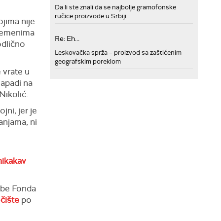
Da li ste znali da se najbolje gramofonske
ručice proizvode u Srbiji
ojima nije
 vremenima
Re: Eh...
odlično
Leskovačka sprža – proizvod sa zaštićenim
geografskim poreklom
 vrate u
napadi na
Nikolić.
ni, jer je
anjama, ni
nikakav
užbe Fonda
čište
po