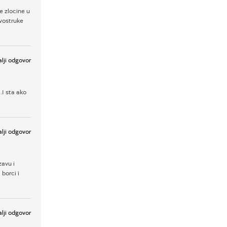
e zlocine u
 dvostruke
lji odgovor
.I sta ako
lji odgovor
zavu i
 borci i
lji odgovor