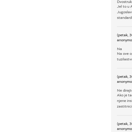
Dvostruki
Jel to u 
Jugoslavij
standard
(petak, 
anonymo
Na
Na ove op
tuzilastv
(petak, 
anonymo
Ne dirajt
Ako je ta
njene ins
zastitnic
(petak, 
anonymo