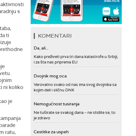
aktivnosti
aradnju s
taba,
a ti
KOMENTARI
izuje
Da, ali...
u prethodne
Kako preživeti prva tri dana katastrofe u Srbiji,
i za šta nas priprema EU
nje
vetu.
Dvojnik mog oca
ojnim
Verovatno svako od nas ima svog dvojnika sa
 ni koliko
kojim deli i sličnu DNK
kao je
Nemogućnost tusiranja
Ne tuširate se svakog dana – ne stidite se, to
 kampanja
je zdravo
 parade
 ratu,
Cestitke za uspeh