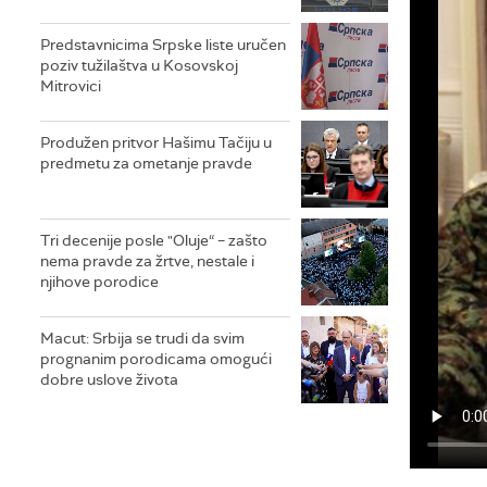
Predstavnicima Srpske liste uručen
poziv tužilaštva u Kosovskoj
Mitrovici
Produžen pritvor Hašimu Tačiju u
predmetu za ometanje pravde
Tri decenije posle "Oluje“ – zašto
nema pravde za žrtve, nestale i
njihove porodice
Macut: Srbija se trudi da svim
prognanim porodicama omogući
dobre uslove života