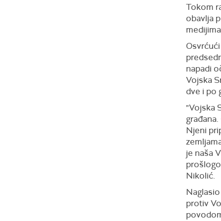
Tokom ra
obavlja 
medijima
Osvrćući
predsedni
napadi oč
Vojska Sr
dve i po 
"Vojska S
građana.
Njeni pr
zemljama
je naša V
prošlogod
Nikolić.
Naglasio
protiv Vo
povodom 