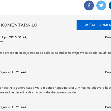
 KOMENTARA
10
POŠALJI KOME
 31.jan.2015 01:24)
Poša
us
emo predsedniku ali je trebao da sačeka da sud kaže svoju ovako ispada da vrši 
30.jan.2015 21:44)
Poša
 nacelnika generalstaba VS je ujedno i napad na Srbiju. Mnogima odgovara hao
i me raduje cinjenica da smo vojno-bezbednosno stabilni.
30.jan.2015 21:44)
Poša