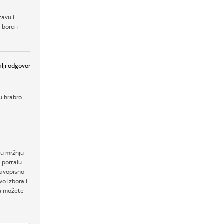
zavu i
 borci i
lji odgovor
u hrabro
nu mržnju
 portalu.
ravopisno
o izbora i
ku možete