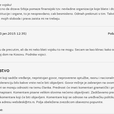
e vojsku!
cno da drzava Srbija pomaze finansijski tzv. nevladine organizacije koje blate i dr
titucije i organe, to je neopravdano; cak besmisleno. Odmah prekinuti s tim. Takvi
i mojih sloboda i prava zaista mi ne trebaju.
30.jan.2015 12:35)
Poša
da precutim, ali da mi neko blati vojsku to ne mogu. Secam se kao klinac kako s
oj dom na Kosovu. Podrska vojsci.
stvo
 koji sadrže vređanje, nepristojan govor, neproverene optužbe, rasnu i nacional
oleranciju bilo kakve vrste neće biti objavljeni. Govor mržnje je zabranjen na ovom
i se moraju odnositi na temu članka. Prednost će imati komentari gramatički i p
napisani. Komentare pisane velikim slovima nećemo objavljivati. Zadržavamo prav
komentara koji će biti objavljeni. Komentare koji se odnose na uređivačku politi
na adresu webdesk@rts.rs. Polja obeležena zvezdicom obavezno popunite.
e: