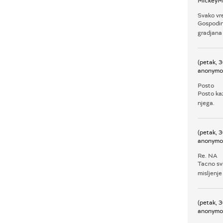
MickeyM
Svako vr
Gospodine
gradjana
(petak, 
anonymo
Posto
Posto kaz
njega.
(petak, 
anonymo
Re. NA
Tacno sv
misljenje 
(petak, 
anonymo