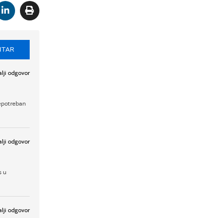
NTAR
lji odgovor
nepotreban
lji odgovor
s u
lji odgovor