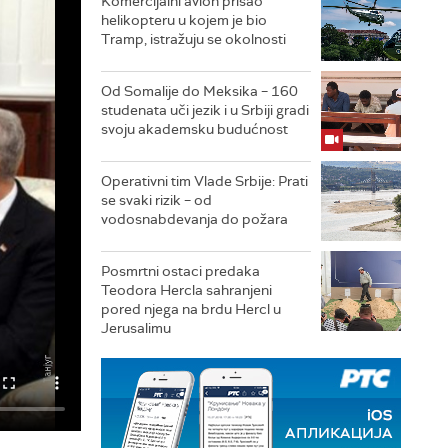
Komercijalni avion prišao
helikopteru u kojem je bio
Tramp, istražuju se okolnosti
Od Somalije do Meksika – 160
studenata uči jezik i u Srbiji gradi
svoju akademsku budućnost
Operativni tim Vlade Srbije: Prati
se svaki rizik – od
vodosnabdevanja do požara
Posmrtni ostaci predaka
Teodora Hercla sahranjeni
pored njega na brdu Hercl u
Jerusalimu