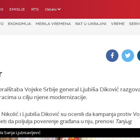
IO
EMISIJE
RTS
Ostalo
VO
EKONOMIJA
MERILA VREMENA
RAT U UKRAJINI
VREME
SERV
r
ralštaba Vojske Srbije general Ljubiša Diković razgova
acima u cilju njene modernizacije.
Nikolić i Ljubiša Diković su ocenili da kampanja protiv Vo
ti da poljulja poverenje građana u nju, prenosi
Tanjug
.
la Sanja Ljubisavljević