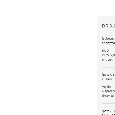
BROJ
(subota,
anonymo
SUD
Mi veruj
pritisak
(petak, 
Ljubisa
Vojska
Napad na
drzavi,al
(petak, 