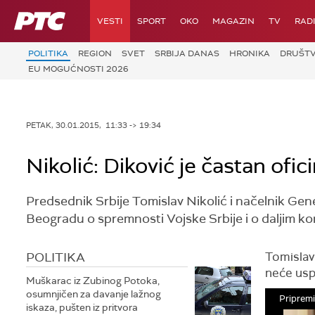
RTS
VESTI
SPORT
OKO
MAGAZIN
TV
RAD
POLITIKA
REGION
SVET
SRBIJA DANAS
HRONIKA
DRUŠT
EU MOGUĆNOSTI 2026
PETAK, 30.01.2015, 11:33 -> 19:34
Nikolić: Diković je častan ofici
Predsednik Srbije Tomislav Nikolić i načelnik Gene
Beogradu o spremnosti Vojske Srbije i o daljim kor
POLITIKA
Tomislav 
neće uspe
Muškarac iz Zubinog Potoka,
osumnjičen za davanje lažnog
Pripremi
iskaza, pušten iz pritvora