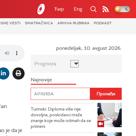
Ћир
Eng
ISNE VESTI
SMATRAČNICA
ARHIVA RUBRIKA
PODKAST
ponedeljak, 10. avgust 2026.
Prognoza
Najnovije
fan
Turinski: Diploma više nije
dovoljna, poslodavci traže
znanje koje može odmah da se
primeni
o je da je