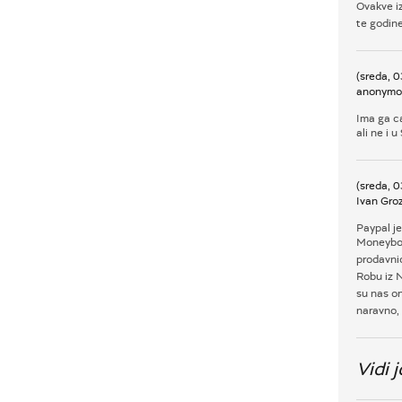
Ovakve iz
te godine,
(sreda, 
anonymo
Ima ga ca
ali ne i 
(sreda, 
Ivan Gro
Paypal je
Moneyboo
prodavni
Robu iz N
su nas on
naravno, 
Vidi j