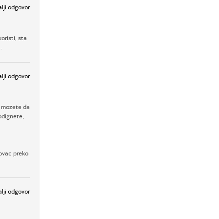
lji odgovor
oristi, sta
.
lji odgovor
a mozete da
odignete,
novac preko
lji odgovor