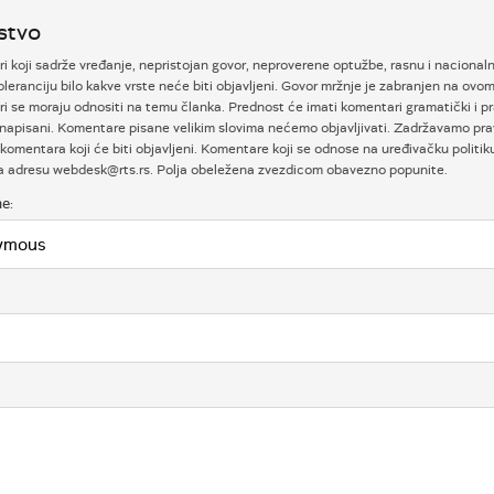
stvo
 koji sadrže vređanje, nepristojan govor, neproverene optužbe, rasnu i nacional
oleranciju bilo kakve vrste neće biti objavljeni. Govor mržnje je zabranjen na ovom
i se moraju odnositi na temu članka. Prednost će imati komentari gramatički i p
napisani. Komentare pisane velikim slovima nećemo objavljivati. Zadržavamo prav
komentara koji će biti objavljeni. Komentare koji se odnose na uređivačku politi
na adresu webdesk@rts.rs. Polja obeležena zvezdicom obavezno popunite.
e: