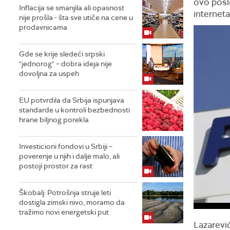
ovo posle
Inflacija se smanjila ali opasnost
interneta
nije prošla - šta sve utiče na cene u
prodavnicama
Gde se krije sledeći srpski
"jednorog" – dobra ideja nije
dovoljna za uspeh
EU potvrdila da Srbija ispunjava
standarde u kontroli bezbednosti
hrane biljnog porekla
Investicioni fondovi u Srbiji –
poverenje u njih i dalje malo, ali
postoji prostor za rast
Škobalj: Potrošnja struje leti
dostigla zimski nivo, moramo da
tražimo novi energetski put
Lazarević