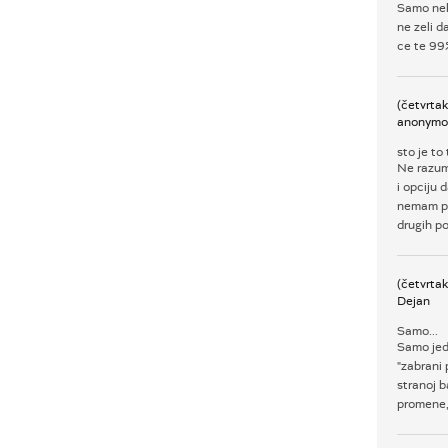
Samo neko
ne zeli d
ce te 99%
(četvrta
anonymo
sto je to
Ne razume
i opciju 
nemam pa
drugih po
(četvrta
Dejan
Samo...
Samo jed
"zabrani 
stranoj b
promene, u