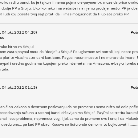
 ko radi u banci, ko je tajkun ili nema pojma o e-payment-u moze da prica ovako
a dodje PP u Srbiju. Ukoliko neko ima website i na njemu prodaje nesto, PP ja oba
 ljudi koji posete tvoj sajt pitati da li imas mogucnost da ti uplate preko PP.
k, 04.okt.2012 04:28)
Poša
us
 tako bitno za Srbiju?
m zasto paypal mora da "dodje" u Srbiju? Pa uglavnom svi portali, koji nesto pro
da platite visa/master card karticom. Paypal racun mozete i ne morate da imate. 
ypal i uredno godinama kupujem preko interneta i na Amazonu, e-bay-u i preko 
rtala.
k, 04.okt.2012 01:13)
Poša
an član Zakona o deviznom poslovanju da ne promene i nema ništa od cele priče 
posedovanja računa u stranoj banci državljanima Srbije". PayPal se tretira kao ra
anci i eto problema, nepremostivog. I još samo da promene ovo i ono, i da Maked
vedu ono... pa kad PP ubaci Kosovo na listu onda ćemo mi to bojkotovati i ..............