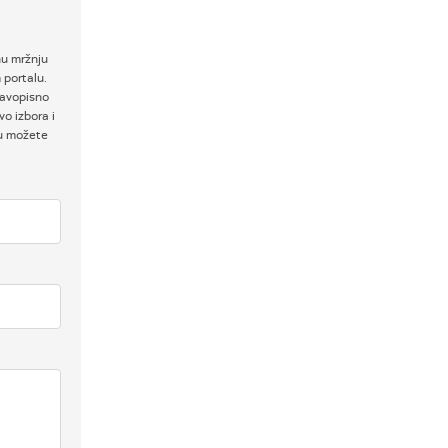
nu mržnju
 portalu.
ravopisno
o izbora i
ku možete