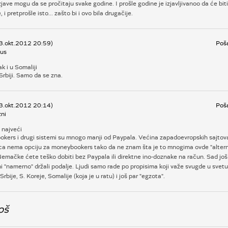
jave mogu da se pročitaju svake godine. I prošle godine je izjavljivanoo da će biti
 i pretprošle isto... zašto bi i ovo bila drugačije.
03.okt.2012 20:59)
Poša
us
k i u Somaliji
u Srbiji. Samo da se zna.
03.okt.2012 20:14)
Poša
zni
 najveći
kers i drugi sistemi su mnogo manji od Paypala. Većina zapadoevropskih sajtov
ca nema opciju za moneybookers tako da ne znam šta je to mnogima ovde "altern
emačke ćete teško dobiti bez Paypala ili direktne ino-doznake na račun. Sad još
i "namerno" držali podalje. Ljudi samo rade po propisima koji važe svugde u svet
Srbije, S. Koreje, Somalije (koja je u ratu) i još par "egzota".
oš