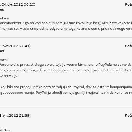
k, 04.okt.2012 00:20)
Poša
us
okers
moneybookers legalan kod nas(cuo sam glasine kako i nije bas), ako jeste kako se k
 imam za to. Hvala unapred na odgovru nekoga ko zna o cemu prica dok odgovara
03.okt.2012 21:41)
Poša
us
rozni
Potpuno si u pravu. A druga stvar, koja je veoma bitna, preko PayPala ne samo d
 nego preko njega mogu da vam budu uplacene pare koje ovde onda mozete da p
z proviziju.
 koji bilo sta prodaju preko neta saradjuju sa PayPal, dok sa ostalim kompanijama
ooooooooo manje. PayPal je ubedljivo najsigurniji i najbrzi nacin da koristite 
03.okt.2012 21:38)
Poša
ine....