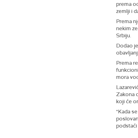
prema oc
zemlji i 
Prema nj
nekim zem
Srbiju.
Dodao je 
obavljanj
Prema re
funkcioni
mora vod
Lazarevi
Zakona o
koji će 
"Kada se 
poslovanj
podstaći 