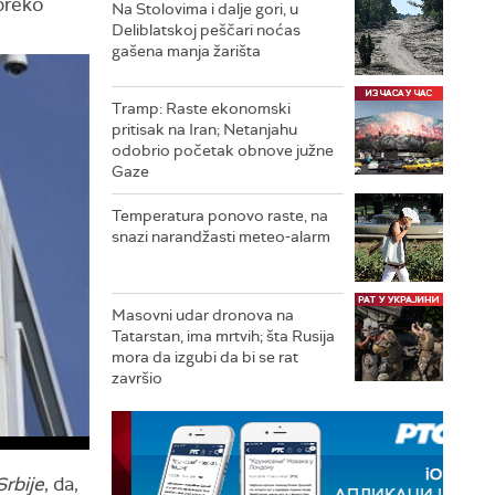
 preko
Na Stolovima i dalje gori, u
Deliblatskoj peščari noćas
gašena manja žarišta
Tramp: Raste ekonomski
pritisak na Iran; Netanjahu
odobrio početak obnove južne
Gaze
Temperatura ponovo raste, na
snazi narandžasti meteo-alarm
Masovni udar dronova na
Tatarstan, ima mrtvih; šta Rusija
mora da izgubi da bi se rat
završio
Srbije
, da,