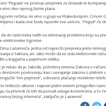
eni "Pejpala" ne postoje prepreke za dolazak te kompanij
da smo deo njenog biznis plana.
egovim rečima, mi smo u grupi sa Makedonijom, Crnom G
ljama i kada one budu ispunile sve uslove, "Pejpal" će d
da do tada treba raditi na eliminaciji problema koju su pr
e elektronske trgovine.
čima Lazarevića, jedna od najvećih prepreka jeste nemo
sanja e-faktura, jer, iako može da se izda elektronski raču
iti u knjigama u papirnom obliku.
ć je rekao da je, takođe, potrebna izmena Zakona o račun
 deviznom poslovanju, kao i usvajanje zakona o platnim
omogućiti "em-pejment", odnosno plaćanje mobilnim tele
te teškoće uklone i napravi platni sistem prilagođen razvo
a, na privredi će biti da ponudi usluge korisnicima, a to će
razvoj brzog interneta", zaključio je Lazarević.