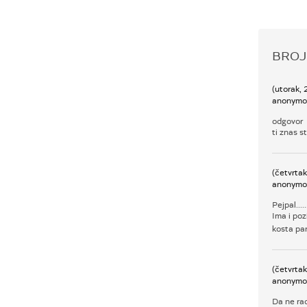
BROJ
(utorak,
anonymo
odgovor
ti znas s
(četvrta
anonymo
Pejpal....
Ima i poz
kosta par
(četvrta
anonymo
Da ne rad