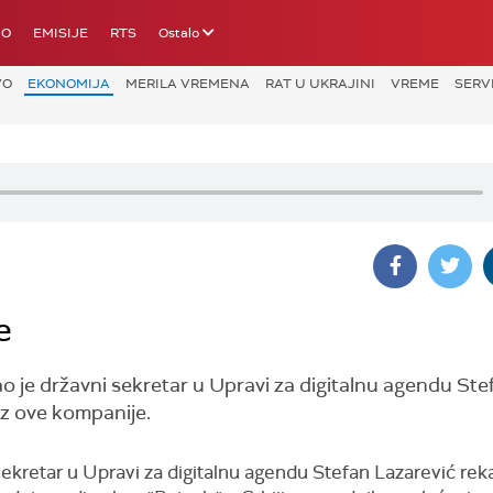
IO
EMISIJE
RTS
Ostalo
VO
EKONOMIJA
MERILA VREMENA
RAT U UKRAJINI
VREME
SERV
e
kao je državni sekretar u Upravi za digitalnu agendu Ste
iz ove kompanije.
ekretar u Upravi za digitalnu agendu Stefan Lazarević reka