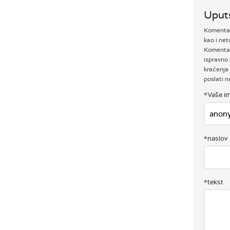
Uput
Komentari
kao i net
Komentar
ispravno 
kraćenja 
poslati 
*Vaše im
*naslov
*tekst