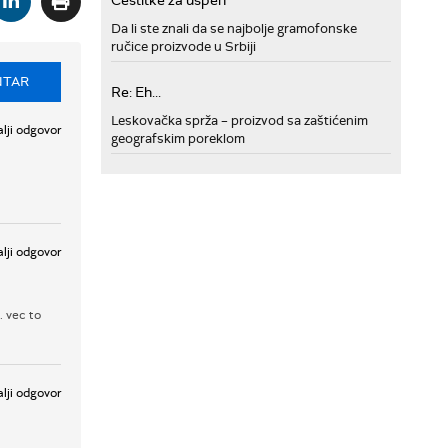
Cestitke za uspeh
Da li ste znali da se najbolje gramofonske
ručice proizvode u Srbiji
NTAR
Re: Eh...
Leskovačka sprža – proizvod sa zaštićenim
lji odgovor
geografskim poreklom
lji odgovor
. vec to
lji odgovor