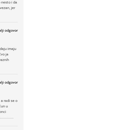
 nesto i da
vezan, jer
lji odgovor
daju imaju
Evo ja
raznih
lji odgovor
a radi se o
čun u
onci
..........