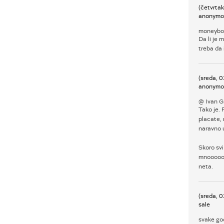
(četvrta
anonymo
moneybo
Da li je 
treba da
(sreda, 
anonymo
@ Ivan G
Tako je. 
placate,
naravno u
Skoro svi
mnooooogo
neta.
(sreda, 
sale
svake god