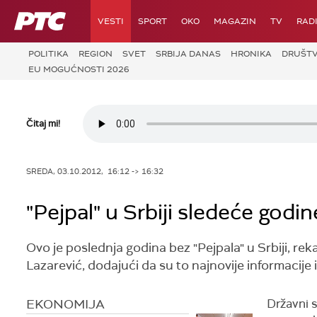
RTS
VESTI
SPORT
OKO
MAGAZIN
TV
RAD
POLITIKA
REGION
SVET
SRBIJA DANAS
HRONIKA
DRUŠT
EU MOGUĆNOSTI 2026
Čitaj mi!
SREDA, 03.10.2012, 16:12 -> 16:32
"Pejpal" u Srbiji sledeće godin
Ovo je poslednja godina bez "Pejpala" u Srbiji, re
Lazarević, dodajući da su to najnovije informacije 
EKONOMIJA
Državni s