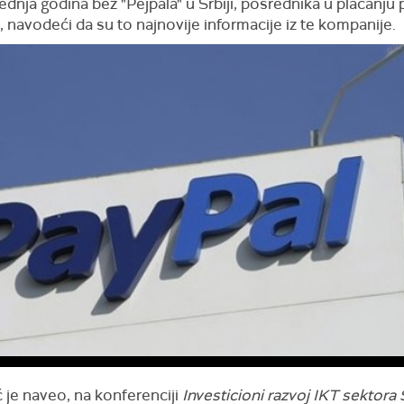
dnja godina bez "Pejpala" u Srbiji, posrednika u plaćanju
, navodeći da su to najnovije informacije iz te kompanije.
 je naveo, na konferenciji
Investicioni razvoj IKT sektora 