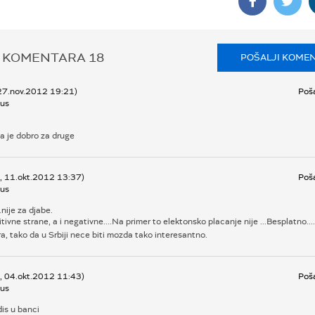
 KOMENTARA
18
POŠALJI KOME
 27.nov.2012 19:21)
Poša
us
ta je dobro za druge
k, 11.okt.2012 13:37)
Poša
us
..nije za djabe.
itivne strane, a i negativne....Na primer to elektonsko placanje nije ...Besplatno....
a, tako da u Srbiji nece biti mozda tako interesantno.
k, 04.okt.2012 11:43)
Poša
us
is u banci