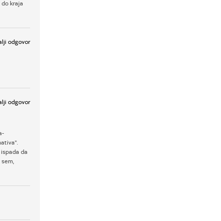
 do kraja
lji odgovor
lji odgovor
a-
ativa".
 ispada da
u sem,