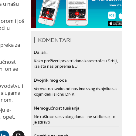
e u našu
orom i još
oći u
KOMENTARI
epreka za
Da, ali...
Kako preživeti prva tri dana katastrofe u Srbiji,
gućnost
i za šta nas priprema EU
n, on se
Dvojnik mog oca
ovodstvu i
Verovatno svako od nas ima svog dvojnika sa
 uslugama
kojim deli i sličnu DNK
fonom.
Nemogućnost tusiranja
ju e-
, opet,
Ne tuširate se svakog dana – ne stidite se, to
je zdravo