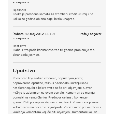
anonymous
Dijaspora
Kolika je prosecna kamata za stambeni kredit u Srbiji i na
koliko se godina obicno daje, hvala unapred.
(subota, 12.maj.2012 11:19)
Pošalji odgovor
anonymous
Rast Evra
Haha, Evro pada konstantno vec tri godine problem je sto
dinar pada jos vise.
Uputstvo
Komentari koji sadrže vređanje, nepristojan govor,
neproverene optužbe, rasnu i nacionalnu mržnju kao i
netoleranciju bilo kakve vrste neće biti objavljeni. Govor
mržnje je zabranjen na ovom portalu. Komentari se moraju
odnositi na temu članka. Prednost će imati komentari
gramatički i pravopisno ispravno napisani. Komentare pisane
velikim slovima nećemo objavljivati. Zadržavamo pravo izbora i
kraćenja komentara koji će biti objavljeni. Komentare koji se