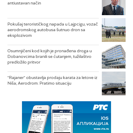
antiustavan način
Pokušaj terorističkog napada u Lajpcigu, vozač
aerodromskog autobusa šutnuo dron sa
eksplozivom
Osumnjičeni kod kojih je pronađena droga u
Dobanovcima branili se ćutanjem, tužilaštvo
predložilo pritvor
"Rajaner" obustavlja prodaju karata za letove iz
Niša; Aerodrom: Pratimo situaciju