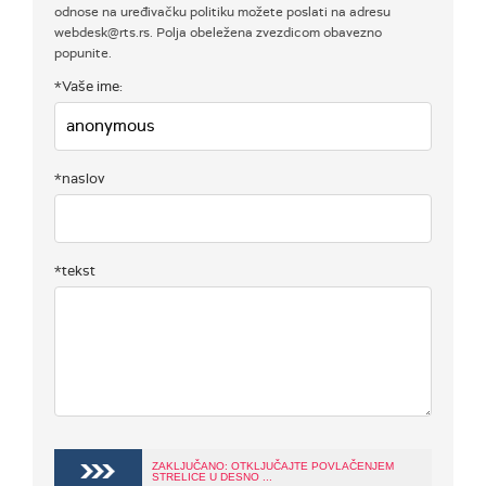
odnose na uređivačku politiku možete poslati na adresu
webdesk@rts.rs. Polja obeležena zvezdicom obavezno
popunite.
*Vaše ime:
*naslov
*tekst
ZAKLJUČANO: OTKLJUČAJTE POVLAČENJEM
STRELICE U DESNO ...