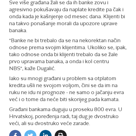
Sve više građana žali se da ih banke zovu i
agresivno pokušavaju da naplate kredite pa čak i
onda kada je kašnjenje od mesec dana. Klijenti bi
na takvo ponašanje morali da upozore uprave
banaka.
"Banke ne bi trebalo da se na nekorektan način
odnose prema svojim klijentima. Ukoliko se, ipak,
tako odnose onda bi klijenti trebalo da se žale
prvo upravama banaka, a onda i kol centru
NBS", kaže Dugalić.
Iako su mnogi građani u problem sa otplatom
kredita ušli ne svojom voljom, čini se da im na
ruku ne idu ni prognoze - ne samo o jačanju evra
već i o tome da neće biti skorijeg pada kamata.
Građani bankama duguju u proseku 800 evra. U
Hrvatskoj, poređenja radi, taj dug je dvostruko
veći, ali su dvostruko veće zarade.