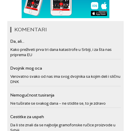
KOMENTARI
Da, ali...
Kako preživeti prva tri dana katastrofe u Srbiji, i za šta nas
priprema EU
Dvojnik mog oca
Verovatno svako od nas ima svog dvojnika sa kojim deli i sličnu
DNK
Nemogućnost tusiranja
Ne tuširate se svakog dana – ne stidite se, to je zdravo
Cestitke za uspeh
Da li ste znali da se najbolje gramofonske ručice proizvode u
Srbiji