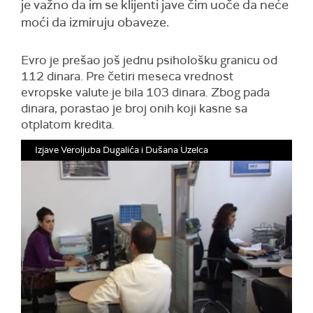
je važno da im se klijenti jave čim uoče da neće
moći da izmiruju obaveze.
Evro je prešao još jednu psihološku granicu od
112 dinara. Pre četiri meseca vrednost
evropske valute je bila 103 dinara. Zbog pada
dinara, porastao je broj onih koji kasne sa
otplatom kredita.
Izjave Veroljuba Dugalića i Dušana Uzelca