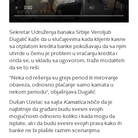
Sekretar Udruženja banaka Srbije Veroljub
Dugalić kaže da u slučajevima kada klijenti kasne
sa otplatom kredita banke pokušavaju da sa njim
utvrde u čemu je problem u vraćanju kredita i
onda se, u skladu sa ugovorom, traže modaliteti
da se to reši.
"Neka od rešenja su grejs period ili mirovanje
obaveza, odnosno plaćanje samo kamata u
nekom periodu", objašnjava Dugalić.
Dušan Uzelac sa sajta
Kamatica
ističe da je
najbitnije da građani budu svesni svojih
mogućnosti odnosno koliko i kada mogu da
isplate, ali i da budu svesni svojih prava kako ih
banke ne bi plašile raznim scenarijima.