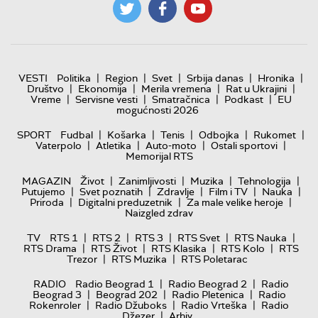
|
|
|
|
|
VESTI
Politika
Region
Svet
Srbija danas
Hronika
|
|
|
|
Društvo
Ekonomija
Merila vremena
Rat u Ukrajini
|
|
|
|
Vreme
Servisne vesti
Smatračnica
Podkast
EU
mogućnosti 2026
|
|
|
|
|
SPORT
Fudbal
Košarka
Tenis
Odbojka
Rukomet
|
|
|
|
Vaterpolo
Atletika
Auto-moto
Ostali sportovi
Memorijal RTS
|
|
|
|
MAGAZIN
Život
Zanimljivosti
Muzika
Tehnologija
|
|
|
|
|
Putujemo
Svet poznatih
Zdravlje
Film i TV
Nauka
|
|
|
Priroda
Digitalni preduzetnik
Za male velike heroje
Naizgled zdrav
|
|
|
|
|
TV
RTS 1
RTS 2
RTS 3
RTS Svet
RTS Nauka
|
|
|
|
RTS Drama
RTS Život
RTS Klasika
RTS Kolo
RTS
|
|
Trezor
RTS Muzika
RTS Poletarac
|
|
RADIO
Radio Beograd 1
Radio Beograd 2
Radio
|
|
|
Beograd 3
Beograd 202
Radio Pletenica
Radio
|
|
|
Rokenroler
Radio Džuboks
Radio Vrteška
Radio
|
Džezer
Arhiv