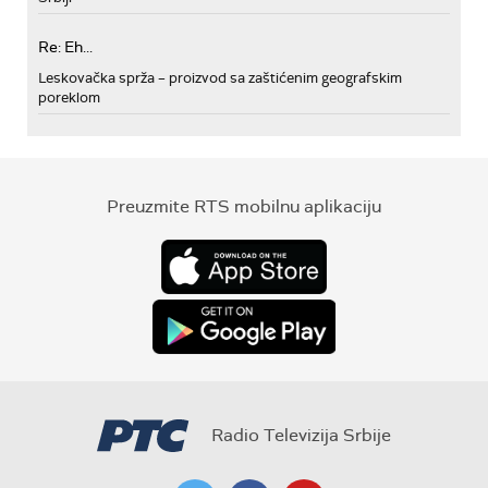
Re: Eh...
Leskovačka sprža – proizvod sa zaštićenim geografskim
poreklom
Preuzmite RTS mobilnu aplikaciju
Radio Televizija Srbije