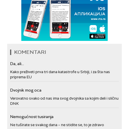
KOMENTARI
Da, ali...
Kako preživeti prva tri dana katastrofe u Srbiji, i za šta nas
priprema EU
Dvojnik mog oca
Verovatno svako od nas ima svog dvojnika sa kojim deli i sličnu
DNK
Nemogućnost tusiranja
Ne tuširate se svakog dana – ne stidite se, to je zdravo