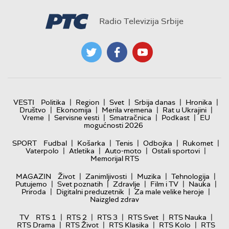
Radio Televizija Srbije
|
|
|
|
|
VESTI
Politika
Region
Svet
Srbija danas
Hronika
|
|
|
|
Društvo
Ekonomija
Merila vremena
Rat u Ukrajini
|
|
|
|
Vreme
Servisne vesti
Smatračnica
Podkast
EU
mogućnosti 2026
|
|
|
|
|
SPORT
Fudbal
Košarka
Tenis
Odbojka
Rukomet
|
|
|
|
Vaterpolo
Atletika
Auto-moto
Ostali sportovi
Memorijal RTS
|
|
|
|
MAGAZIN
Život
Zanimljivosti
Muzika
Tehnologija
|
|
|
|
|
Putujemo
Svet poznatih
Zdravlje
Film i TV
Nauka
|
|
|
Priroda
Digitalni preduzetnik
Za male velike heroje
Naizgled zdrav
|
|
|
|
|
TV
RTS 1
RTS 2
RTS 3
RTS Svet
RTS Nauka
|
|
|
|
RTS Drama
RTS Život
RTS Klasika
RTS Kolo
RTS