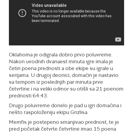
Oklahoma je odigrala dobro prvo poluvreme.
Nakon uvodnih dvanaest minuta igre imala je
četiri poena prednosti a obe ekipe su igrale u
serijama. U drugoj deonici, domaćin je nastavio
sa tempom iz poslednjih par minuta prve
četvrtine i na veliki odmor su otišli sa 21 poenom
prednosti 64:43.
Drugo poluvreme donelo je pad u igri domaćina i
nešto raspoloženiju ekipu Grizlisa.
Memfis je postepeno smanjivao prednost, te je
pred početak četvrte četvrtine imao 15 poena