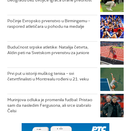
Počinje Evropsko prvenstvo u Birmingemu –
raspored atletičara u pohodu na medalje
Budućnost srpske atletike: Natalija četvrta,
Aldin peti na Svetskom prvenstvu za juniore
Prvi put u istoriji muškog tenisa – svi
četvrtfinalisti u Montrealu rođeni u 21. veku
Murinjova odluka je promenila fudbal: Pristao
sam da nasledim Fergusona, ali srce izabralo
Čelsi