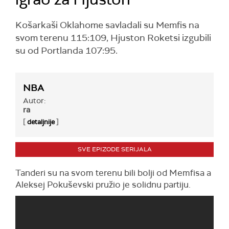
Košarkaši Oklahome savladali su Memfis na
svom terenu 115:109, Hjuston Roketsi izgubili
su od Portlanda 107:95.
NBA
Autor:
ra
[
]
detaljnije
SVE EPIZODE SERIJALA
Tanderi su na svom terenu bili bolji od Memfisa a
Aleksej Pokuševski pružio je solidnu partiju.