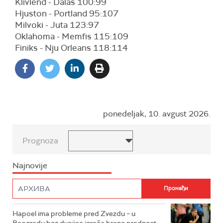
Klivlend - Dalas 100:99
Hjuston - Portland 95:107
Milvoki - Juta 123:97
Oklahoma - Memfis 115:109
Finiks - Nju Orleans 118:114
ponedeljak, 10. avgust 2026.
Prognoza
Najnovije
Hapoel ima probleme pred Zvezdu – u
Beogradu bez dvojice igrača brane prednost