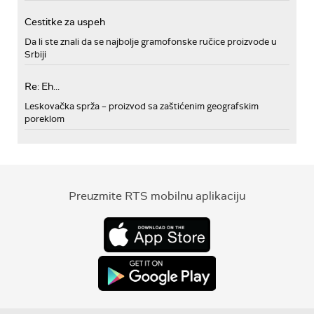
Cestitke za uspeh
Da li ste znali da se najbolje gramofonske ručice proizvode u
Srbiji
Re: Eh...
Leskovačka sprža – proizvod sa zaštićenim geografskim
poreklom
Preuzmite RTS mobilnu aplikaciju