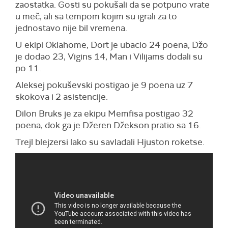
zaostatka. Gosti su pokušali da se potpuno vrate
u meč, ali sa tempom kojim su igrali za to
jednostavo nije bil vremena.
U ekipi Oklahome, Dort je ubacio 24 poena, Džo
je dodao 23, Vigins 14, Man i Vilijams dodali su
po 11.
Aleksej pokuševski postigao je 9 poena uz 7
skokova i 2 asistencije.
Dilon Bruks je za ekipu Memfisa postigao 32
poena, dok ga je Džeren Džekson pratio sa 16.
Trejl blejzersi lako su savladali Hjuston roketse.