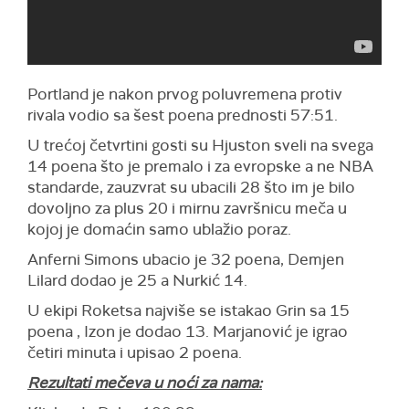
Portland je nakon prvog poluvremena protiv
rivala vodio sa šest poena prednosti 57:51.
U trećoj četvrtini gosti su Hjuston sveli na svega
14 poena što je premalo i za evropske a ne NBA
standarde, zauzvrat su ubacili 28 što im je bilo
dovoljno za plus 20 i mirnu završnicu meča u
kojoj je domaćin samo ublažio poraz.
Anferni Simons ubacio je 32 poena, Demjen
Lilard dodao je 25 a Nurkić 14.
U ekipi Roketsa najviše se istakao Grin sa 15
poena , Izon je dodao 13. Marjanović je igrao
četiri minuta i upisao 2 poena.
Rezultati mečeva u noći za nama: