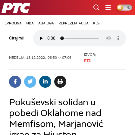
RTS
EVROLIGA
NBA
ABA LIGA
REPREZENTACIJA
KLS
Čitaj mi!
IZVOR:
NEDELJA, 18.12.2022, 06:50 -> 07:06
RTS
Pokuševski solidan u
pobedi Oklahome nad
Memfisom, Marjanović
igrao za Hjuston