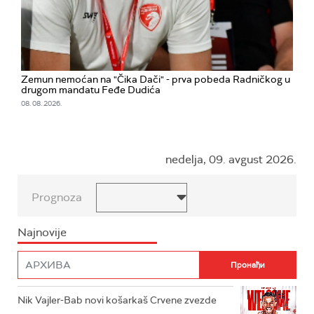
Zemun nemoćan na "Čika Dači" - prva pobeda Radničkog u
drugom mandatu Feđe Dudića
08. 08. 2026.
nedelja, 09. avgust 2026.
Prognoza
Najnovije
Nik Vajler-Bab novi košarkaš Crvene zvezde