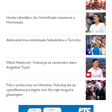
Hodar ubedljivo do četvrtfinala mastersa u
Montrealu
Aleksandrova eliminisala Sabalenku u Torontu
Miloš Marković: Vreme je za seniorsko zlato
Angeline Topić
Fifa o pritiscima na Infantina: Pokušaj da se
optužbama postigne ono što nije moguće
glasanjem