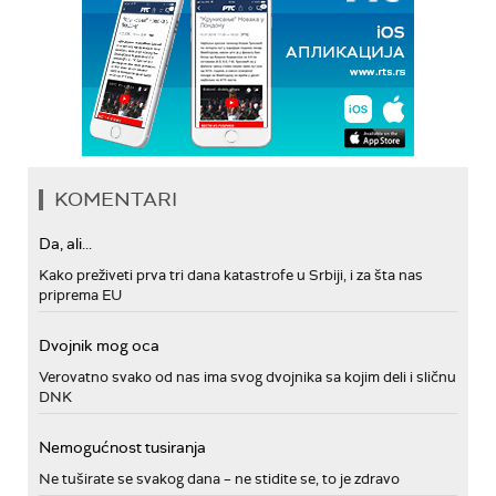
KOMENTARI
Da, ali...
Kako preživeti prva tri dana katastrofe u Srbiji, i za šta nas
priprema EU
Dvojnik mog oca
Verovatno svako od nas ima svog dvojnika sa kojim deli i sličnu
DNK
Nemogućnost tusiranja
Ne tuširate se svakog dana – ne stidite se, to je zdravo