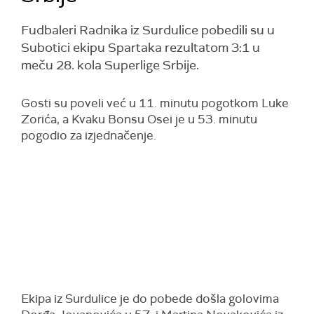
Fudbaleri Radnika iz Surdulice pobedili su u
Subotici ekipu Spartaka rezultatom 3:1 u
meču 28. kola Superlige Srbije.
Gosti su poveli već u 11. minutu pogotkom Luke
Zorića, a Kvaku Bonsu Osei je u 53. minutu
pogodio za izjednačenje.
Ekipa iz Surdulice je do pobede došla golovima