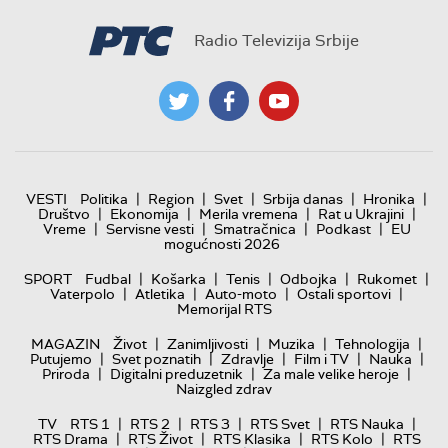
Radio Televizija Srbije
|
|
|
|
|
VESTI
Politika
Region
Svet
Srbija danas
Hronika
|
|
|
|
Društvo
Ekonomija
Merila vremena
Rat u Ukrajini
|
|
|
|
Vreme
Servisne vesti
Smatračnica
Podkast
EU
mogućnosti 2026
|
|
|
|
|
SPORT
Fudbal
Košarka
Tenis
Odbojka
Rukomet
|
|
|
|
Vaterpolo
Atletika
Auto-moto
Ostali sportovi
Memorijal RTS
|
|
|
|
MAGAZIN
Život
Zanimljivosti
Muzika
Tehnologija
|
|
|
|
|
Putujemo
Svet poznatih
Zdravlje
Film i TV
Nauka
|
|
|
Priroda
Digitalni preduzetnik
Za male velike heroje
Naizgled zdrav
|
|
|
|
|
TV
RTS 1
RTS 2
RTS 3
RTS Svet
RTS Nauka
|
|
|
|
RTS Drama
RTS Život
RTS Klasika
RTS Kolo
RTS