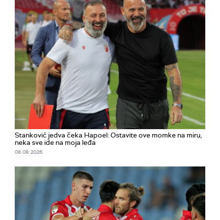
Stanković jedva čeka Hapoel: Ostavite ove momke na miru,
neka sve ide na moja leđa
08. 08. 2026.