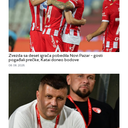
Zvezda sa deset igrača pobedila Novi Pazar – gosti
pogađali prečke, Katai doneo bodove
08. 08. 2026.