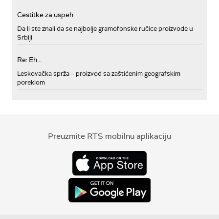
Cestitke za uspeh
Da li ste znali da se najbolje gramofonske ručice proizvode u
Srbiji
Re: Eh...
Leskovačka sprža – proizvod sa zaštićenim geografskim
poreklom
Preuzmite RTS mobilnu aplikaciju