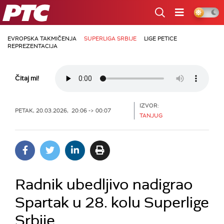
RTS
EVROPSKA TAKMIČENJA
SUPERLIGA SRBIJE
LIGE PETICE
REPREZENTACIJA
Čitaj mi!
IZVOR:
PETAK, 20.03.2026, 20:06 -> 00:07
TANJUG
Radnik ubedljivo nadigrao
Spartak u 28. kolu Superlige
Srbije