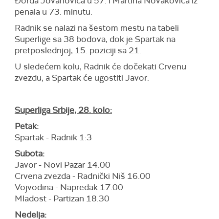
Đorđa Jovanovića u 57. i Martina Novakovića iz
penala u 73. minutu.
Radnik se nalazi na šestom mestu na tabeli
Superlige sa 38 bodova, dok je Spartak na
pretposlednjoj, 15. poziciji sa 21.
U sledećem kolu, Radnik će dočekati Crvenu
zvezdu, a Spartak će ugostiti Javor.
Superliga Srbije, 28. kolo:
Petak:
Spartak - Radnik 1:3
Subota:
Javor - Novi Pazar 14.00
Crvena zvezda - Radnički Niš 16.00
Vojvodina - Napredak 17.00
Mladost - Partizan 18.30
Nedelja: