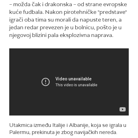
– možda čak i drakonska – od strane evropske
kuće fudbala. Nakon pirotehničke "predstave"
igrači oba tima su morali da napuste teren, a
jedan redar prevezen je u bolnicu, pošto je u
njegovoj blizini pala eksplozivna naprava.
Utakmica između Italije i Albanije, koja se igrala u
Palermu, prekinuta je zbog navijačkih nereda.