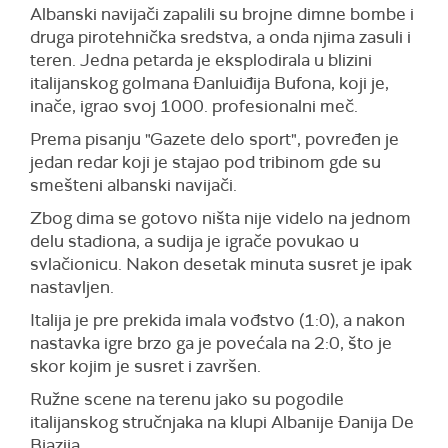
Albanski navijači zapalili su brojne dimne bombe i
druga pirotehnička sredstva, a onda njima zasuli i
teren. Jedna petarda je eksplodirala u blizini
italijanskog golmana Đanluiđija Bufona, koji je,
inače, igrao svoj 1000. profesionalni meč.
Prema pisanju "Gazete delo sport", povređen je
jedan redar koji je stajao pod tribinom gde su
smešteni albanski navijači.
Zbog dima se gotovo ništa nije videlo na jednom
delu stadiona, a sudija je igrače povukao u
svlačionicu. Nakon desetak minuta susret je ipak
nastavljen.
Italija je pre prekida imala vođstvo (1:0), a nakon
nastavka igre brzo ga je povećala na 2:0, što je
skor kojim je susret i završen.
Ružne scene na terenu jako su pogodile
italijanskog stručnjaka na klupi Albanije Đanija De
Bjazija.