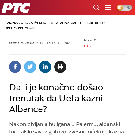
RTS
EVROPSKA TAKMIČENJA
SUPERLIGA SRBIJE
LIGE PETICE
REPREZENTACIJA
IZVOR:
SUBOTA, 25.03.2017, 16:13 -> 17:02
RTS
Da li je konačno došao
trenutak da Uefa kazni
Albance?
Nakon divljanja huligana u Palermu, albanski
fudbalski savez gotovo izvesno očekuje kazna