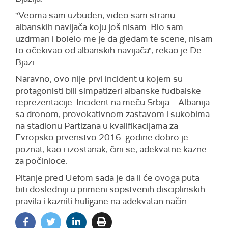
"Veoma sam uzbuđen, video sam stranu
albanskih navijača koju još nisam. Bio sam
uzdrman i bolelo me je da gledam te scene, nisam
to očekivao od albanskih navijača", rekao je De
Bjazi.
Naravno, ovo nije prvi incident u kojem su
protagonisti bili simpatizeri albanske fudbalske
reprezentacije. Incident na meču Srbija – Albanija
sa dronom, provokativnom zastavom i sukobima
na stadionu Partizana u kvalifikacijama za
Evropsko prvenstvo 2016. godine dobro je
poznat, kao i izostanak, čini se, adekvatne kazne
za počinioce.
Pitanje pred Uefom sada je da li će ovoga puta
biti dosledniji u primeni sopstvenih disciplinskih
pravila i kazniti huligane na adekvatan način...