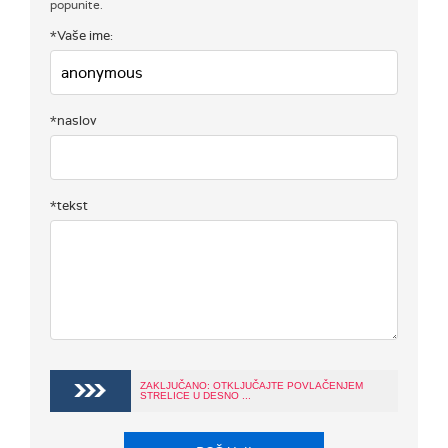
popunite.
*Vaše ime:
*naslov
*tekst
ZAKLJUČANO: OTKLJUČAJTE POVLAČENJEM
STRELICE U DESNO ...