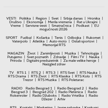
|
|
|
|
|
VESTI
Politika
Region
Svet
Srbija danas
Hronika
|
|
|
|
Društvo
Ekonomija
Merila vremena
Rat u Ukrajini
|
|
|
|
Vreme
Servisne vesti
Smatračnica
Podkast
EU
mogućnosti 2026
|
|
|
|
|
SPORT
Fudbal
Košarka
Tenis
Odbojka
Rukomet
|
|
|
|
Vaterpolo
Atletika
Auto-moto
Ostali sportovi
Memorijal RTS
|
|
|
|
MAGAZIN
Život
Zanimljivosti
Muzika
Tehnologija
|
|
|
|
|
Putujemo
Svet poznatih
Zdravlje
Film i TV
Nauka
|
|
|
Priroda
Digitalni preduzetnik
Za male velike heroje
Naizgled zdrav
|
|
|
|
|
TV
RTS 1
RTS 2
RTS 3
RTS Svet
RTS Nauka
|
|
|
|
RTS Drama
RTS Život
RTS Klasika
RTS Kolo
RTS
|
|
Trezor
RTS Muzika
RTS Poletarac
|
|
RADIO
Radio Beograd 1
Radio Beograd 2
Radio
|
|
|
Beograd 3
Beograd 202
Radio Pletenica
Radio
|
|
|
Rokenroler
Radio Džuboks
Radio Vrteška
Radio
|
Džezer
Arhiv
|
|
|
RTS
Kontakt
Marketing
Javne nabavke
Konkursi