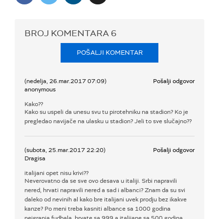
BROJ KOMENTARA
6
POŠALJI KOMENTAR
(nedelja, 26.mar.2017 07:09)
Pošalji odgovor
anonymous
Kako??
Kako su uspeli da unesu svu tu pirotehniku na stadion? Ko je
pregledao navijače na ulasku u stadion? Jeli to sve slučajno??
(subota, 25.mar.2017 22:20)
Pošalji odgovor
Dragisa
italijani opet nisu krivi??
Neverovatno da se sve ovo desava u italiji. Srbi napravili
nered, hrvati napravili nered a sad i albanci? Znam da su svi
daleko od nevinih al kako bre italijani uvek prodju bez ikakve
kanze? Po meni treba kasniti albance sa 1000 godina
neigranja fudbala, hrvate sa 999 a italijane sa 500 godina.