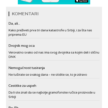
KOMENTARI
Da, ali...
Kako preživeti prva tri dana katastrofe u Srbiji, i za šta nas
priprema EU
Dvojnik mog oca
Verovatno svako od nas ima svog dvojnika sa kojim deli i sličnu
DNK
Nemogućnost tusiranja
Ne tuširate se svakog dana – ne stidite se, to je zdravo
Cestitke za uspeh
Da li ste znali da se najbolje gramofonske ručice proizvode u
Srbiji
Re: Eh...