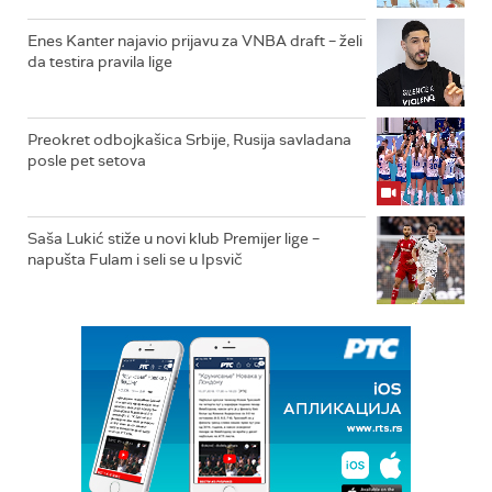
Enes Kanter najavio prijavu za VNBA draft – želi
da testira pravila lige
Preokret odbojkašica Srbije, Rusija savladana
posle pet setova
Saša Lukić stiže u novi klub Premijer lige –
napušta Fulam i seli se u Ipsvič