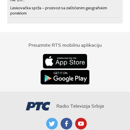
Leskovačka sprža – proizvod sa zaštićenim geografskim
poreklom
Preuzmite RTS mobilnu aplikaciju
Radio Televizija Srbije