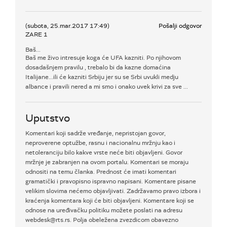
(subota, 25.mar.2017 17:49)
Pošalji odgovor
ZARE 1
Baš...
Baš me živo intresuje koga će UFA kazniti. Po njihovom
dosadašnjem pravilu , trebalo bi da kazne domaćina
Italijane...ili će kazniti Srbiju jer su se Srbi uvukli medju
albance i pravili nered a mi smo i onako uvek krivi za sve ...
Uputstvo
Komentari koji sadrže vređanje, nepristojan govor,
neproverene optužbe, rasnu i nacionalnu mržnju kao i
netoleranciju bilo kakve vrste neće biti objavljeni. Govor
mržnje je zabranjen na ovom portalu. Komentari se moraju
odnositi na temu članka. Prednost će imati komentari
gramatički i pravopisno ispravno napisani. Komentare pisane
velikim slovima nećemo objavljivati. Zadržavamo pravo izbora i
kraćenja komentara koji će biti objavljeni. Komentare koji se
odnose na uređivačku politiku možete poslati na adresu
webdesk@rts.rs. Polja obeležena zvezdicom obavezno