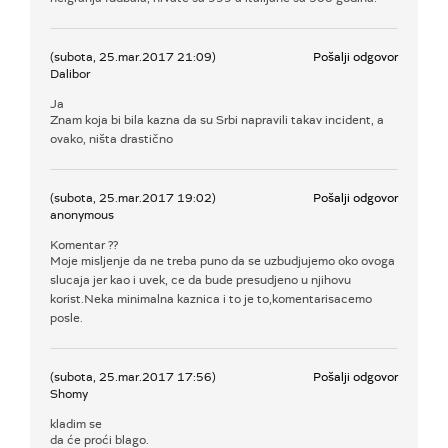
(subota, 25.mar.2017 21:09)
Pošalji odgovor
Dalibor
Ja
Znam koja bi bila kazna da su Srbi napravili takav incident, a
ovako, ništa drastično
(subota, 25.mar.2017 19:02)
Pošalji odgovor
anonymous
Komentar ??
Moje misljenje da ne treba puno da se uzbudjujemo oko ovoga
slucaja jer kao i uvek, ce da bude presudjeno u njihovu
korist.Neka minimalna kaznica i to je to,komentarisacemo
posle.
(subota, 25.mar.2017 17:56)
Pošalji odgovor
Shomy
kladim se
da će proći blago.