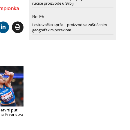
ručice proizvode u Srbiji
ampionka
Re: Eh...
Leskovačka sprža – proizvod sa zaštićenim
geografskim poreklom
etvrti put
na Prvenstva