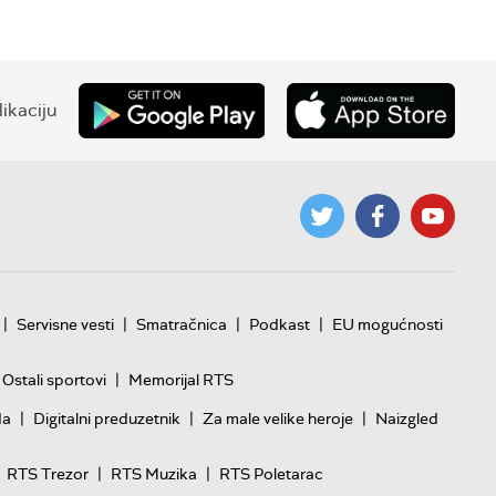
ikaciju
|
|
|
|
Servisne vesti
Smatračnica
Podkast
EU mogućnosti
|
Ostali sportovi
Memorijal RTS
|
|
|
da
Digitalni preduzetnik
Za male velike heroje
Naizgled
|
|
RTS Trezor
RTS Muzika
RTS Poletarac