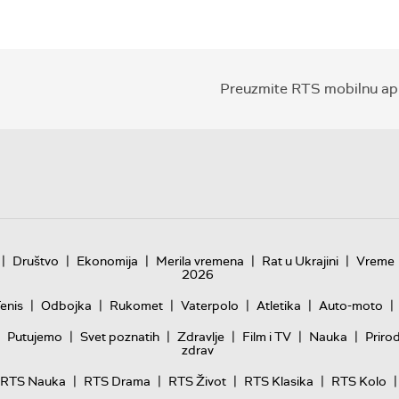
Preuzmite RTS mobilnu apl
|
|
|
|
|
Društvo
Ekonomija
Merila vremena
Rat u Ukrajini
Vreme
2026
|
|
|
|
|
|
enis
Odbojka
Rukomet
Vaterpolo
Atletika
Auto-moto
|
|
|
|
|
Putujemo
Svet poznatih
Zdravlje
Film i TV
Nauka
Priro
zdrav
|
|
|
|
|
RTS Nauka
RTS Drama
RTS Život
RTS Klasika
RTS Kolo