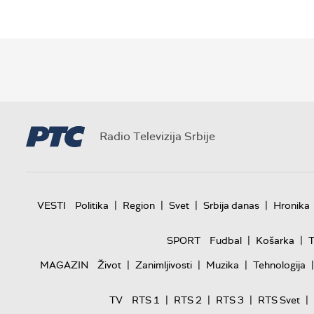
Radio Televizija Srbije
|
|
|
|
VESTI
Politika
Region
Svet
Srbija danas
Hronika
|
|
SPORT
Fudbal
Košarka
T
|
|
|
|
MAGAZIN
Život
Zanimljivosti
Muzika
Tehnologija
|
|
|
|
TV
RTS 1
RTS 2
RTS 3
RTS Svet