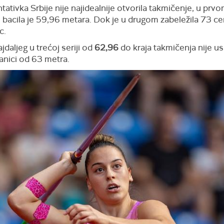
ativka Srbije nije najidealnije otvorila takmičenje, u prv
 bacila je 59,96 metara. Dok je u drugom zabeležila 73 c
c.
daljeg u trećoj seriji od
62,96
do kraja takmičenja nije us
granici od 63 metra.