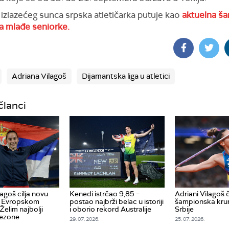
 izlazećeg sunca srpska atletičarka putuje kao
aktuelna š
a mlađe seniorke.
Adriana Vilagoš
Dijamantska liga u atletici
članci
agoš cilja novu
Kenedi istrčao 9,85 –
Adriani Vilagoš č
a Evropskom
postao najbrži belac u istoriji
šampionska kru
Želim najbolji
i oborio rekord Australije
Srbije
sezone
29. 07. 2026.
25. 07. 2026.