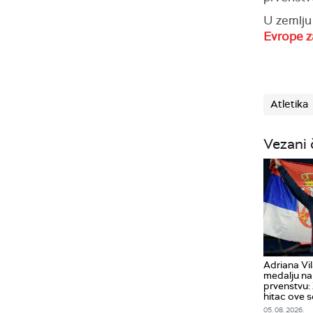
U zemlju
Evrope z
Atletika
Vezani 
Adriana Vil
medalju n
prvenstvu: 
hitac ove 
05. 08. 2026.