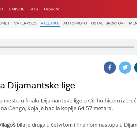
IO
EMISIJE
RTS
Ostalo
OMET
VATERPOLO
ATLETIKA
AUTO-MOTO
OSTALI SPORTOVI
MEM
a Dijamantske lige
 mesto u finalu Dijamantske lige u Cirihu hicem iz treć
na Cengo, koja je bacila koplje 64,57 metara.
Vilagoš
bila je druga u četvrtom i finalnom nastupu u Dija