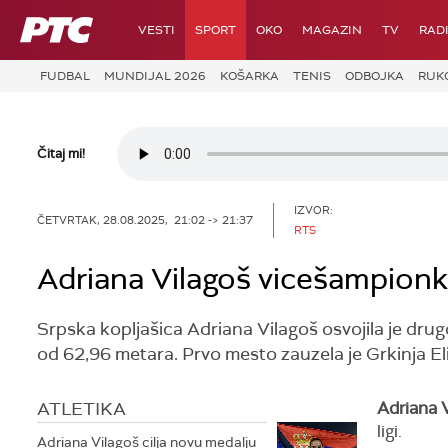
RTS
VESTI
SPORT
OKO
MAGAZIN
TV
RAD
FUDBAL
MUNDIJAL 2026
KOŠARKA
TENIS
ODBOJKA
RUK
Čitaj mi!
IZVOR:
ČETVRTAK, 28.08.2025, 21:02 -> 21:37
RTS
Adriana Vilagoš vicešampionk
Srpska kopljašica Adriana Vilagoš osvojila je drugo
od 62,96 metara. Prvo mesto zauzela je Grkinja Eli
ATLETIKA
Adriana 
ligi.
Adriana Vilagoš cilja novu medalju