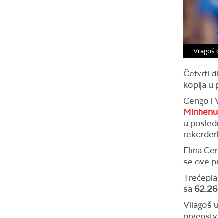
Vilagoš 
Četvrti d
koplja u p
Cengo i 
Minhenu
u posledn
rekorde
Elina Cen
se ove pr
Trećeplas
sa
62.26
Vilagoš 
prvenstv