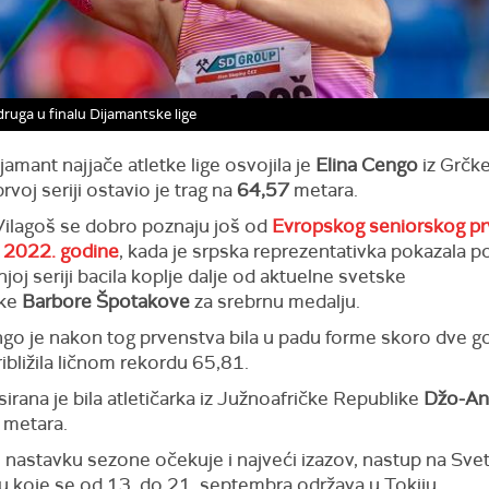
druga u finalu Dijamantske lige
ijamant najjače atletke lige osvojila je
Elina Cengo
iz Grčke
rvoj seriji ostavio je trag na
64,57
metara.
Vilagoš se dobro poznaju još od
Evropskog seniorskog pr
 2022. godine
, kada je srpska reprezentativka pokazala po
joj seriji bacila koplje dalje od aktuelne svetske
rke
Barbore Špotakove
za srebrnu medalju.
go je nakon tog prvenstva bila u padu forme skoro dve go
ibližila ličnom rekordu 65,81.
irana je bila atletičarka iz Južnoafričke Republike
Džo-An 
metara.
u nastavku sezone očekuje i najveći izazov, nastup na Sv
u koje se od 13. do 21. septembra održava u Tokiju.