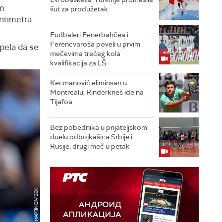
om
šut za produžetak
entimetra
Fudbaleri Fenerbahčea i
Ferencvaroša poveli u prvim
pela da se
mečevima trećeg kola
kvalifikacija za LŠ
Kecmanović eliminsan u
Montrealu, Rinderkneš ide na
Tijafoa
Bez pobednika u prijateljskom
duelu odbojkašica Srbije i
Rusije, drugi meč u petak