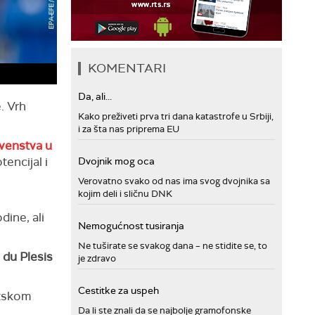
KOMENTARI
Da, ali...
. Vrh
Kako preživeti prva tri dana katastrofe u Srbiji,
i za šta nas priprema EU
venstva u
tencijal i
Dvojnik mog oca
Verovatno svako od nas ima svog dvojnika sa
kojim deli i sličnu DNK
dine, ali
Nemogućnost tusiranja
Ne tuširate se svakog dana – ne stidite se, to
du Plesis
je zdravo
Cestitke za uspeh
etskom
Da li ste znali da se najbolje gramofonske