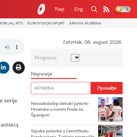
Ћир
Eng
ORIJAL RTS
EUROVISION SPORT
ARHIVA RUBRIKA
četvrtak, 06. avgust 2026.
Prognoza
Najnovije
e serije
Nesvakidašnji debakl juniorki
Hrvatske u osmini finala sa
Španijom
mantskoj
Srpske juniorke u četvrtfinalu
Evrobasketa, Turkinje promašile