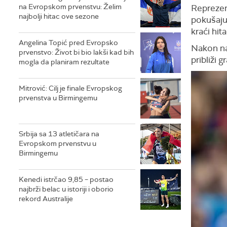
na Evropskom prvenstvu: Želim
Reprezent
najbolji hitac ove sezone
pokušaju
kraći hita
Angelina Topić pred Evropsko
Nakon naj
prvenstvo: Život bi bio lakši kad bih
približi 
mogla da planiram rezultate
Mitrović: Cilj je finale Evropskog
prvenstva u Birmingemu
Srbija sa 13 atletičara na
Evropskom prvenstvu u
Birmingemu
Kenedi istrčao 9,85 – postao
najbrži belac u istoriji i oborio
rekord Australije