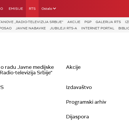
IO
EMISIJE
RTS
Ostalo
ANOVE „RADIO-TELEVIZIJA SRBIJE“
AKCIJE
PGP
GALERIJA RTS
I
POSAO
JAVNE NABAVKE
JUBILEJI RTS-A
INTERNET PORTAL
BIBLI
 o radu Javne medijske
Akcije
adio-televizija Srbije“
TS
Izdavaštvo
Programski arhiv
Dijaspora