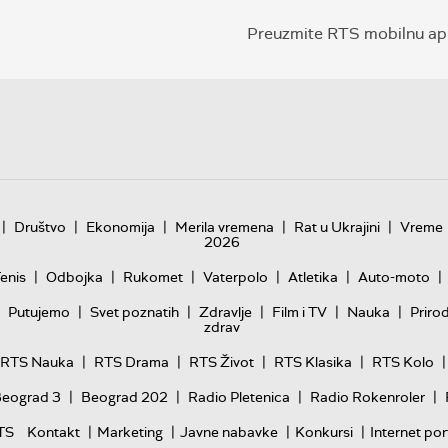
Preuzmite RTS mobilnu apl
|
|
|
|
|
Društvo
Ekonomija
Merila vremena
Rat u Ukrajini
Vreme
2026
|
|
|
|
|
|
enis
Odbojka
Rukomet
Vaterpolo
Atletika
Auto-moto
|
|
|
|
|
Putujemo
Svet poznatih
Zdravlje
Film i TV
Nauka
Priro
zdrav
|
|
|
|
|
RTS Nauka
RTS Drama
RTS Život
RTS Klasika
RTS Kolo
|
|
|
|
Beograd 3
Beograd 202
Radio Pletenica
Radio Rokenroler
|
|
|
|
TS
Kontakt
Marketing
Javne nabavke
Konkursi
Internet por