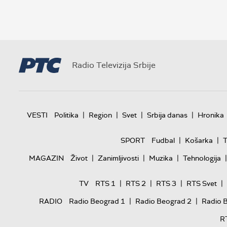
Radio Televizija Srbije
|
|
|
|
VESTI
Politika
Region
Svet
Srbija danas
Hronika
|
|
SPORT
Fudbal
Košarka
T
|
|
|
|
MAGAZIN
Život
Zanimljivosti
Muzika
Tehnologija
|
|
|
|
TV
RTS 1
RTS 2
RTS 3
RTS Svet
|
|
RADIO
Radio Beograd 1
Radio Beograd 2
Radio 
R