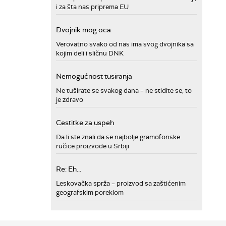
i za šta nas priprema EU
Dvojnik mog oca
Verovatno svako od nas ima svog dvojnika sa
kojim deli i sličnu DNK
Nemogućnost tusiranja
Ne tuširate se svakog dana – ne stidite se, to
je zdravo
Cestitke za uspeh
Da li ste znali da se najbolje gramofonske
ručice proizvode u Srbiji
Re: Eh...
Leskovačka sprža – proizvod sa zaštićenim
geografskim poreklom