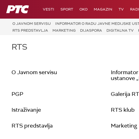
RTS
VESTI
SPORT
OKO
MAGAZIN
TV
RAD
O JAVNOM SERVISU
INFORMATOR O RADU JAVNE MEDIJSKE UST
RTS PREDSTAVLJA
MARKETING
DIJASPORA
DIGITALNA TV
RTS
O Javnom servisu
Informator
ustanove „R
PGP
Galerija R
Istraživanje
RTS klub
RTS predstavlja
Marketing