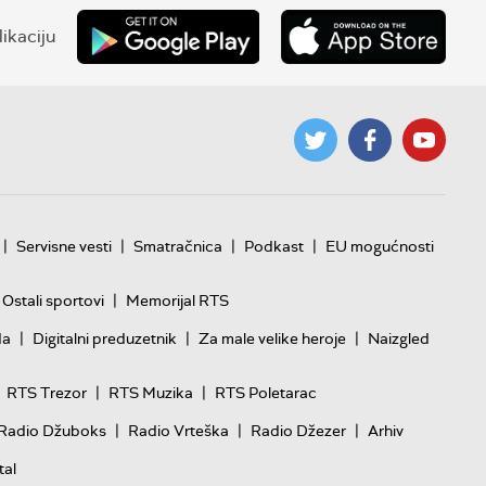
ikaciju
|
|
|
|
Servisne vesti
Smatračnica
Podkast
EU mogućnosti
|
Ostali sportovi
Memorijal RTS
|
|
|
da
Digitalni preduzetnik
Za male velike heroje
Naizgled
|
|
RTS Trezor
RTS Muzika
RTS Poletarac
|
|
|
Radio Džuboks
Radio Vrteška
Radio Džezer
Arhiv
tal