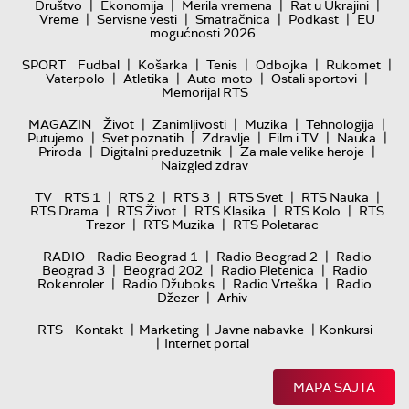
|
|
|
|
Društvo
Ekonomija
Merila vremena
Rat u Ukrajini
|
|
|
|
Vreme
Servisne vesti
Smatračnica
Podkast
EU
mogućnosti 2026
|
|
|
|
|
SPORT
Fudbal
Košarka
Tenis
Odbojka
Rukomet
|
|
|
|
Vaterpolo
Atletika
Auto-moto
Ostali sportovi
Memorijal RTS
|
|
|
|
MAGAZIN
Život
Zanimljivosti
Muzika
Tehnologija
|
|
|
|
|
Putujemo
Svet poznatih
Zdravlje
Film i TV
Nauka
|
|
|
Priroda
Digitalni preduzetnik
Za male velike heroje
Naizgled zdrav
|
|
|
|
|
TV
RTS 1
RTS 2
RTS 3
RTS Svet
RTS Nauka
|
|
|
|
RTS Drama
RTS Život
RTS Klasika
RTS Kolo
RTS
|
|
Trezor
RTS Muzika
RTS Poletarac
|
|
RADIO
Radio Beograd 1
Radio Beograd 2
Radio
|
|
|
Beograd 3
Beograd 202
Radio Pletenica
Radio
|
|
|
Rokenroler
Radio Džuboks
Radio Vrteška
Radio
|
Džezer
Arhiv
|
|
|
RTS
Kontakt
Marketing
Javne nabavke
Konkursi
|
Internet portal
MAPA SAJTA