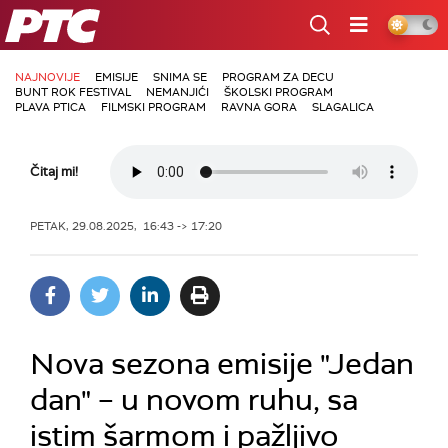
RTS
NAJNOVIJE
EMISIJE
SNIMA SE
PROGRAM ZA DECU
BUNT ROK FESTIVAL
NEMANJIĆI
ŠKOLSKI PROGRAM
PLAVA PTICA
FILMSKI PROGRAM
RAVNA GORA
SLAGALICA
Čitaj mi!
PETAK, 29.08.2025, 16:43 -> 17:20
Nova sezona emisije "Jedan
dan" – u novom ruhu, sa
istim šarmom i pažljivo