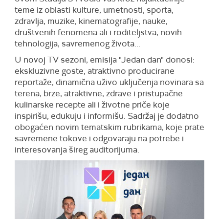
teme iz oblasti kulture, umetnosti, sporta,
zdravlja, muzike, kinematografije, nauke,
društvenih fenomena ali i roditeljstva, novih
tehnologija, savremenog života...
U novoj TV sezoni, emisija "Jedan dan" donosi:
ekskluzivne goste, atraktivno producirane
reportaže, dinamična uživo uključenja novinara sa
terena, brze, atraktivne, zdrave i pristupačne
kulinarske recepte ali i životne priče koje
inspirišu, edukuju i informišu. Sadržaj je dodatno
obogaćen novim tematskim rubrikama, koje prate
savremene tokove i odgovaraju na potrebe i
interesovanja šireg auditorijuma.