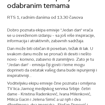
odabranim temama
RTS 1, radnim danima od 13.30 časova
Dobro poznata ekipa emisije "Jedan dan" vraća
se u osveženom izdanju – sa još više inspiracije,
informacija i atraktivnih, zabavnih sadržaja.
Dan može biti običan ili poseban, težak ili lak. U
svakom danu može se pronaći ili desiti i nešto
novo - korisno, zabavno ili zanimljivo. Zato je tu
"Jedan dan" - emisija čiji gosti i teme mogu
doprineti da ostatak vašeg dana bude ispunjeniji i
inspirativniji...
Voditeljsku ekipu emisije čine poznata i omiljena
TV lica Javnog medijskog servisa Srbije: četiri
dame - Kristina Radenković, Ivana Milenković,
Milica Gacin i Jelena Simić a uz njih i dva
džentlmena, dva imenjaka - Stefan Popović i