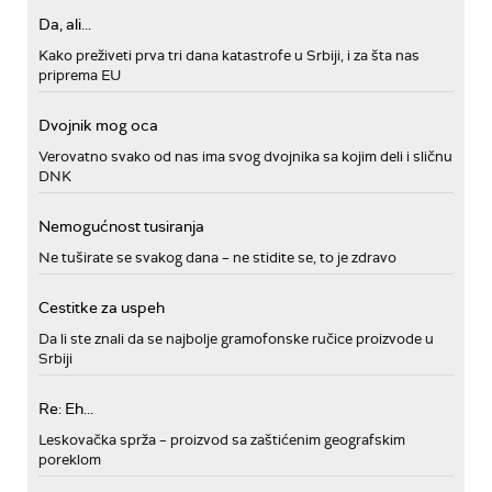
Da, ali...
Kako preživeti prva tri dana katastrofe u Srbiji, i za šta nas
priprema EU
Dvojnik mog oca
Verovatno svako od nas ima svog dvojnika sa kojim deli i sličnu
DNK
Nemogućnost tusiranja
Ne tuširate se svakog dana – ne stidite se, to je zdravo
Cestitke za uspeh
Da li ste znali da se najbolje gramofonske ručice proizvode u
Srbiji
Re: Eh...
Leskovačka sprža – proizvod sa zaštićenim geografskim
poreklom