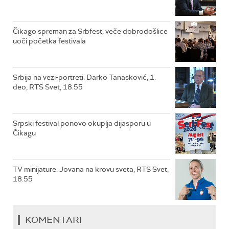
Čikago spreman za Srbfest, veče dobrodošlice
uoči početka festivala
Srbija na vezi-portreti: Darko Tanasković, 1.
deo, RTS Svet, 18.55
Srpski festival ponovo okuplja dijasporu u
Čikagu
TV minijature: Jovana na krovu sveta, RTS Svet,
18.55
KOMENTARI