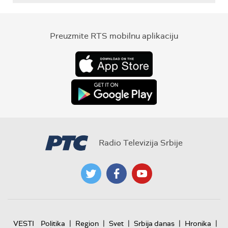
Preuzmite RTS mobilnu aplikaciju
Radio Televizija Srbije
|
|
|
|
|
VESTI
Politika
Region
Svet
Srbija danas
Hronika