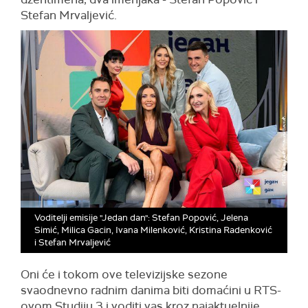
Stefan Mrvaljević.
Voditelji emisije "Jedan dan": Stefan Popović, Jelena
Simić, Milica Gacin, Ivana Milenković, Kristina Radenković
i Stefan Mrvaljević
Oni će i tokom ove televizijske sezone
svaodnevno radnim danima biti domaćini u RTS-
ovom Studiju 3 i voditi vas kroz najaktuelnije