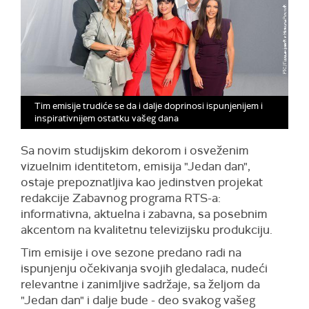
Tim emisije trudiće se da i dalje doprinosi ispunjenijem i
inspirativnijem ostatku vašeg dana
Sa novim studijskim dekorom i osveženim
vizuelnim identitetom, emisija "Jedan dan",
ostaje prepoznatljiva kao jedinstven projekat
redakcije Zabavnog programa RTS-a:
informativna, aktuelna i zabavna, sa posebnim
akcentom na kvalitetnu televizijsku produkciju.
Tim emisije i ove sezone predano radi na
ispunjenju očekivanja svojih gledalaca, nudeći
relevantne i zanimljive sadržaje, sa željom da
"Jedan dan" i dalje bude - deo svakog vašeg