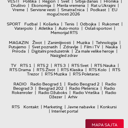
|
|
|
|
|
VESTI
Politika
Region
Svet
Srbija danas
Hronika
|
|
|
|
Društvo
Ekonomija
Merila vremena
Rat u Ukrajini
|
|
|
|
Vreme
Servisne vesti
Smatračnica
Podkast
EU
mogućnosti 2026
|
|
|
|
|
SPORT
Fudbal
Košarka
Tenis
Odbojka
Rukomet
|
|
|
|
Vaterpolo
Atletika
Auto-moto
Ostali sportovi
Memorijal RTS
|
|
|
|
MAGAZIN
Život
Zanimljivosti
Muzika
Tehnologija
|
|
|
|
|
Putujemo
Svet poznatih
Zdravlje
Film i TV
Nauka
|
|
|
Priroda
Digitalni preduzetnik
Za male velike heroje
Naizgled zdrav
|
|
|
|
|
TV
RTS 1
RTS 2
RTS 3
RTS Svet
RTS Nauka
|
|
|
|
RTS Drama
RTS Život
RTS Klasika
RTS Kolo
RTS
|
|
Trezor
RTS Muzika
RTS Poletarac
|
|
RADIO
Radio Beograd 1
Radio Beograd 2
Radio
|
|
|
Beograd 3
Beograd 202
Radio Pletenica
Radio
|
|
|
Rokenroler
Radio Džuboks
Radio Vrteška
Radio
|
Džezer
Arhiv
|
|
|
RTS
Kontakt
Marketing
Javne nabavke
Konkursi
|
Internet portal
MAPA SAJTA