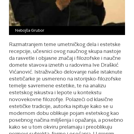
Nebojša Grubor
Razmatranjem teme umetničkog dela i estetske
recepcije, učesnici ovog naučnog skupa nastoje
da rasvetle i objasne značaj i filozofske i naučne
domete stavova iznetih u radovima Ive Draškić
Vićanović. Istraživačko delovanje naše istaknute
estetičarke je usmereno na istorijsko-filozofske
temelje savremene estetike, te na analizu
estetskog iskustva i lepote u kontekstu
novovekovne filozofije. Polazeći od klasične
estetičke tradicije, autorka ispituje kako se u
modernom dobu oblikuje pojam estetskog kao
posebnog načina miljšenja i opažanja, a posebno
kako se u tom okviru prelamaju i preoblikuju
pojmovi subjekta, forme i osećanja. U njenim