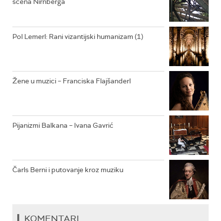
scena Nirnberga
RADIO VRTEŠKA
RADIO DŽEZER
Pol Lemerl: Rani vizantijski humanizam (1)
ARHIV
Žene u muzici – Franciska Flajšanderl
Pijanizmi Balkana – Ivana Gavrić
Čarls Berni i putovanje kroz muziku
KOMENTARI