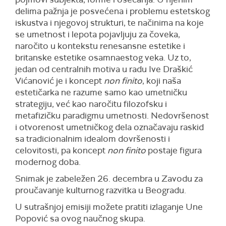
delima pažnja je posvećena i problemu estetskog
iskustva i njegovoj strukturi, te načinima na koje
se umetnost i lepota pojavljuju za čoveka,
naročito u kontekstu renesansne estetike i
britanske estetike osamnaestog veka. Uz to,
jedan od centralnih motiva u radu Ive Draškić
Vićanović je i koncept
non finito
, koji naša
estetičarka ne razume samo kao umetničku
strategiju, već kao naročitu filozofsku i
metafizičku paradigmu umetnosti. Nedovršenost
i otvorenost umetničkog dela označavaju raskid
sa tradicionalnim idealom dovršenosti i
celovitosti, pa koncept
non finito
postaje figura
modernog doba.
Snimak je zabeležen 26. decembra u Zavodu za
proučavanje kulturnog razvitka u Beogradu.
U sutrašnjoj emisiji možete pratiti izlaganje Une
Popović sa ovog naučnog skupa.