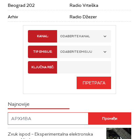
Beograd 202
Radio Vrteška
Arhiv
Radio Džezer
KANAL:
ODABERITE KANAL
RADIO BEOGRAD 1
TIP EMISIJE:
ODABERITE EMISIJU
RADIO BEOGRAD 2
SPORT
KLJUČNA REČ:
RADIO BEOGRAD 3
SERIJA
BEOGRAD 202
INFO
Najnovije
RADIO PLETENICA
FILM
RADIO ROKENROLER
RADIO DŽUBOKS
Zvuk ispod – Eksperimentalna elektronska