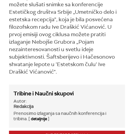
možete slušati snimke sa konferencije
Estetičkog društva Srbije „Umetničko delo i
estetska recepcija”, koja je bila posvećena
filozofskom radu Ive Draškić Vićanović. U
prvoj emisiji ovog ciklusa možete pratiti
izlaganje Nebojše Grubora „Pojam
nezainteresovanosti u svetlu ideje
subjektivnosti. Šaftsberijevo i Hačesonovo
shvatanje lepote u ’Estetskom čulu’ Ive
Draškić Vićanović”.
Tribine i Naučni skupovi
Autor:
Redakcija
Prenosimo izlaganja sa naučnih konferencija i
tribina. [
]
detaljnije