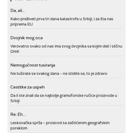
Da, ali...
Kako preživeti prva tri dana katastrofe u Srbiji, i za šta nas
priprema EU
Dvojnik mog oca
Verovatno svako od nas ima svog dvojnika sa kojim deli i sličnu
DNK
Nemogućnost tusiranja
Ne tuširate se svakog dana – ne stidite se, to je zdravo
Cestitke za uspeh
Da li ste znali da se najbolje gramofonske ručice proizvode u
Srbiji
Re: Eh...
Leskovačka sprža – proizvod sa zaštićenim geografskim
poreklom