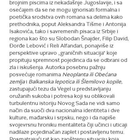
brojnim piscima iz nekadašnje Jugoslavije, i sa
osećajem da se ne mogu ignorisati formalna i
poetička srodstva ovih romana sa delima kako
prethodnika, poput Aleksandra Tišme i Antonija
Isakovića, tako i savremenih pisaca iz Srbije i
regiona kao što su Slobodan Šnajder, Filip David,
Đorđe Lebović i Reli Alfandari, ponajviše iz
perspektive upravo „graničnih situacija" koje
propituju spremnost pojedinca da se odbrani od
zla i iskušenja. Autorka posebnu pažnju
posvećuje romanima
Neoplanta ili Obećana
zemlja
i
Balkanska lepotica ili Šlemilovo kopile
,
zastupajući tezu da Vegel u predstavljanju
oružanih sukoba i potresa koji su oblikovali
turbulentnu istoriju Novog Sada ne vidi samo
način da suoči dva nacionalna identiteta i dve
kulture, mađarsku i srpsku, nego i da napiše
svojevrsnu hroniku mentaliteta čiji učinci i uticaji
nadilaze pojedinačan zaplet i postavljenu temu.
Posmatrajući rat kao zaoštrenu situaciju koja