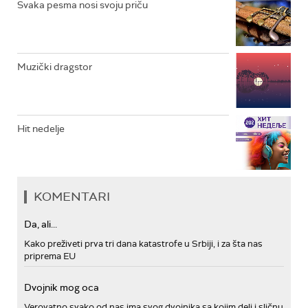
Svaka pesma nosi svoju priču
Muzički dragstor
Hit nedelje
KOMENTARI
Da, ali...
Kako preživeti prva tri dana katastrofe u Srbiji, i za šta nas
priprema EU
Dvojnik mog oca
Verovatno svako od nas ima svog dvojnika sa kojim deli i sličnu