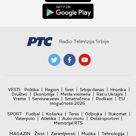
Radio Televizija Srbije
|
|
|
|
|
VESTI
Politika
Region
Svet
Srbija danas
Hronika
|
|
|
|
Društvo
Ekonomija
Merila vremena
Rat u Ukrajini
|
|
|
|
Vreme
Servisne vesti
Smatračnica
Podkast
EU
mogućnosti 2026
|
|
|
|
|
SPORT
Fudbal
Košarka
Tenis
Odbojka
Rukomet
|
|
|
|
Vaterpolo
Atletika
Auto-moto
Ostali sportovi
Memorijal RTS
|
|
|
|
MAGAZIN
Život
Zanimljivosti
Muzika
Tehnologija