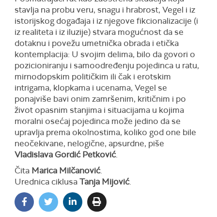
stavlja na probu veru, snagu i hrabrost, Vegel i iz
istorijskog događaja i iz njegove fikcionalizacije (i
iz realiteta i iz iluzije) stvara mogućnost da se
dotaknu i povežu umetnička obrada i etička
kontemplacija: U svojim delima, bilo da govori o
pozicioniranju i samoodređenju pojedinca u ratu,
mirnodopskim političkim ili čak i erotskim
intrigama, klopkama i ucenama, Vegel se
ponajviše bavi onim zamršenim, kritičnim i po
život opasnim stanjima i situacijama u kojima
moralni osećaj pojedinca može jedino da se
upravlja prema okolnostima, koliko god one bile
neočekivane, nelogične, apsurdne, piše
Vladislava Gordić Petković
.
Čita
Marica Milčanović
.
Urednica ciklusa
Tanja Mijović
.