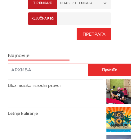
RADIO BEOGRAD 1
TIP EMISIJE:
ODABERITE EMISIJU
RADIO BEOGRAD 2
SPORT
KLJUČNA REČ:
RADIO BEOGRAD 3
SERIJA
BEOGRAD 202
INFO
Najnovije
RADIO PLETENICA
FILM
RADIO ROKENROLER
RADIO DŽUBOKS
Bluz muzika i srodni pravci
RADIO VRTEŠKA
RADIO DŽEZER
Letnje kuliranje
ARHIV