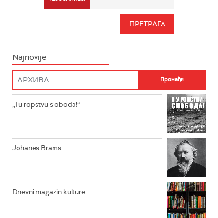
RADIO BEOGRAD 3
SERIJA
BEOGRAD 202
INFO
Najnovije
RADIO PLETENICA
FILM
RADIO ROKENROLER
RADIO DŽUBOKS
,,I u ropstvu sloboda!“
RADIO VRTEŠKA
RADIO DŽEZER
Johanes Brams
ARHIV
Dnevni magazin kulture