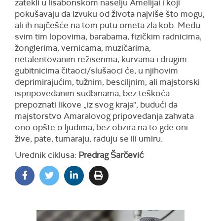
zatekli u lisabonskom naselju Amelijai i koji
pokušavaju da izvuku od života najviše što mogu,
ali ih najčešće na tom putu ometa zla kob. Među
svim tim lopovima, barabama, fizičkim radnicima,
žonglerima, vernicama, muzičarima,
netalentovanim režiserima, kurvama i drugim
gubitnicima čitaoci/slušaoci će, u njihovim
deprimirajućim, tužnim, besciljnim, ali majstorski
ispripovedanim sudbinama, bez teškoća
prepoznati likove „iz svog kraja", budući da
majstorstvo Amaralovog pripovedanja zahvata
ono opšte o ljudima, bez obzira na to gde oni
žive, pate, tumaraju, raduju se ili umiru.
Urednik ciklusa:
Predrag Šarčević