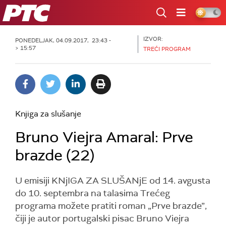
RTS
IZVOR:
PONEDELJAK, 04.09.2017, 23:43 -
> 15:57
TREĆI PROGRAM
Knjiga za slušanje
Bruno Viejra Amaral: Prve
brazde (22)
U emisiji KNjIGA ZA SLUŠANjE od 14. avgusta
do 10. septembra na talasima Trećeg
programa možete pratiti roman „Prve brazde”,
čiji je autor portugalski pisac Bruno Viejra