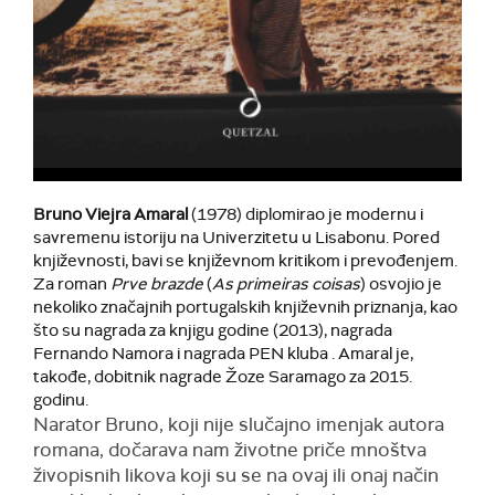
Bruno Viejra Amaral
(1978) diplomirao je modernu i
savremenu istoriju na Univerzitetu u Lisabonu. Pored
književnosti, bavi se književnom kritikom i prevođenjem.
Za roman
Prve brazde
(
As
primeiras
coisas
) osvojio je
nekoliko značajnih portugalskih književnih priznanja, kao
što su nagrada za knjigu godine (2013), nagrada
Fernando Namora i nagrada PEN kluba . Amaral je,
takođe, dobitnik nagrade Žoze Saramago za 2015.
godinu.
Narator Bruno, koji nije slučajno imenjak autora
romana, dočarava nam životne priče mnoštva
živopisnih likova koji su se na ovaj ili onaj način