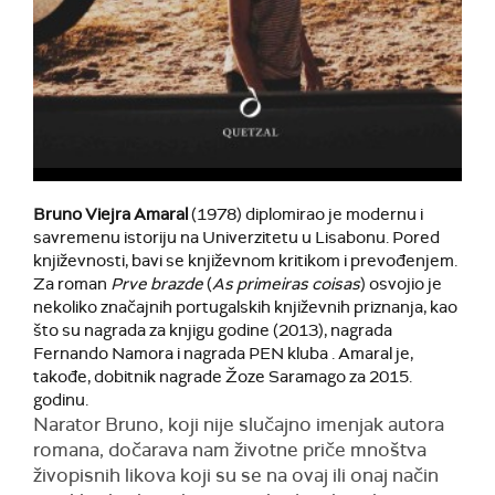
Bruno Viejra Amaral
(1978) diplomirao je modernu i
savremenu istoriju na Univerzitetu u Lisabonu. Pored
književnosti, bavi se književnom kritikom i prevođenjem.
Za roman
Prve brazde
(
As
primeiras
coisas
) osvojio je
nekoliko značajnih portugalskih književnih priznanja, kao
što su nagrada za knjigu godine (2013), nagrada
Fernando Namora i nagrada PEN kluba . Amaral je,
takođe, dobitnik nagrade Žoze Saramago za 2015.
godinu.
Narator Bruno, koji nije slučajno imenjak autora
romana, dočarava nam životne priče mnoštva
živopisnih likova koji su se na ovaj ili onaj način