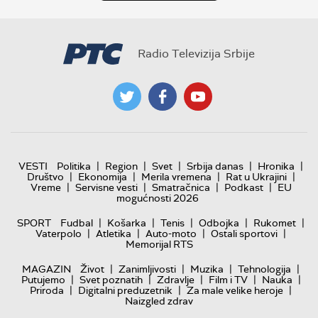
Radio Televizija Srbije
|
|
|
|
|
VESTI
Politika
Region
Svet
Srbija danas
Hronika
|
|
|
|
Društvo
Ekonomija
Merila vremena
Rat u Ukrajini
|
|
|
|
Vreme
Servisne vesti
Smatračnica
Podkast
EU
mogućnosti 2026
|
|
|
|
|
SPORT
Fudbal
Košarka
Tenis
Odbojka
Rukomet
|
|
|
|
Vaterpolo
Atletika
Auto-moto
Ostali sportovi
Memorijal RTS
|
|
|
|
MAGAZIN
Život
Zanimljivosti
Muzika
Tehnologija
|
|
|
|
|
Putujemo
Svet poznatih
Zdravlje
Film i TV
Nauka
|
|
|
Priroda
Digitalni preduzetnik
Za male velike heroje
Naizgled zdrav