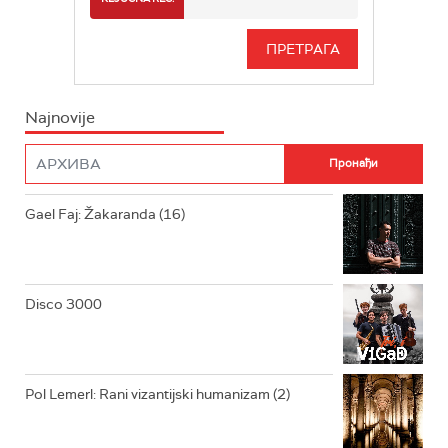
RADIO BEOGRAD 3
SERIJA
BEOGRAD 202
INFO
Najnovije
RADIO PLETENICA
FILM
RADIO ROKENROLER
RADIO DŽUBOKS
Gael Faj: Žakaranda (16)
RADIO VRTEŠKA
RADIO DŽEZER
Disco 3000
ARHIV
Pol Lemerl: Rani vizantijski humanizam (2)