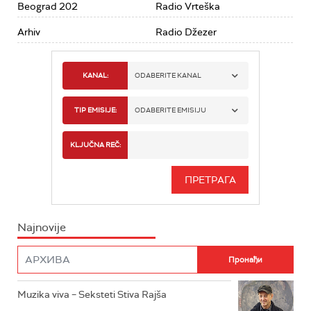
Beograd 202
Radio Vrteška
Arhiv
Radio Džezer
KANAL:
ODABERITE KANAL
RADIO BEOGRAD 1
TIP EMISIJE:
ODABERITE EMISIJU
RADIO BEOGRAD 2
SPORT
KLJUČNA REČ:
RADIO BEOGRAD 3
SERIJA
BEOGRAD 202
INFO
Najnovije
RADIO PLETENICA
FILM
RADIO ROKENROLER
RADIO DŽUBOKS
Muzika viva – Seksteti Stiva Rajša