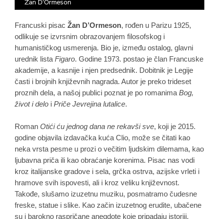
Žan D’Ormeson
Francuski pisac
Žan
D
’Ormeson
,
rođen u
Parizu 1925,
odlikuje se izvrsnim
obrazovanje
m
filosofskog i
humanističkog usmerenja.
Bio je, između ostalog,
glavni
urednik lista
Figaro
. Godine 1973. postao je član Francuske
akademije, a
kasnije
i njen predsednik. Dobitnik je Legije
časti i brojnih književnih nagrada. Autor je
preko
trideset
proznih dela, a našoj publici poznat je po romanima
Bog,
život i delo
i
Priče Jevrejina lutalice
.
R
oman
Otići ću jednog dana ne rekavši sve
, koji je 2015.
godine objavila izdavačka kuća Clio,
može
se
čitati kao
neka vrsta pesme u prozi o večitim
ljudskim
dilemama, kao
ljubavna priča
ili
kao obraćanje korenima. Pisac nas vodi
kroz italijanske gradove i sela, grčka ostrva, azijske vrleti i
hramove svih ispovesti, ali i kroz veliku književnost.
Takođe,
slušamo izuzetnu muziku, posmatramo čudesne
freske, statue i slike. Kao začin
izuzetnog erudite
, ubačene
su i barokno raspričane anegdote koje pripadaju istoriji.