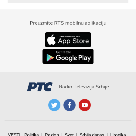
Preuzmite RTS mobilnu aplikaciju
Radio Televizija Srbije
|
|
|
|
|
VESTI
Politika
Region
Svet
Srbija danas
Hronika