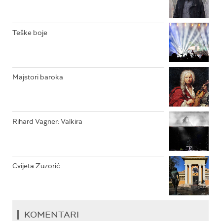
RADIO VRTEŠKA
RADIO DŽEZER
Teške boje
ARHIV
Majstori baroka
Rihard Vagner: Valkira
Cvijeta Zuzorić
KOMENTARI