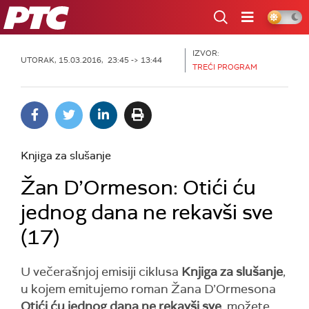
RTS
IZVOR:
UTORAK, 15.03.2016, 23:45 -> 13:44
TREĆI PROGRAM
Knjiga za slušanje
Žan D’Ormeson: Otići ću
jednog dana ne rekavši sve
(17)
U večerašnjoj emisiji ciklusa
Knjiga za slušanje
,
u kojem emitujemo roman Žana D’Ormesona
Otići ću jednog dana ne rekavši sve
, možete