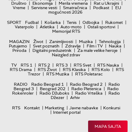
|
|
|
|
Društvo
Ekonomija
Merila vremena
Rat u Ukrajini
|
|
|
|
Vreme
Servisne vesti
Smatračnica
Podkast
EU
mogućnosti 2026
|
|
|
|
|
SPORT
Fudbal
Košarka
Tenis
Odbojka
Rukomet
|
|
|
|
Vaterpolo
Atletika
Auto-moto
Ostali sportovi
Memorijal RTS
|
|
|
|
MAGAZIN
Život
Zanimljivosti
Muzika
Tehnologija
|
|
|
|
|
Putujemo
Svet poznatih
Zdravlje
Film i TV
Nauka
|
|
|
Priroda
Digitalni preduzetnik
Za male velike heroje
Naizgled zdrav
|
|
|
|
|
TV
RTS 1
RTS 2
RTS 3
RTS Svet
RTS Nauka
|
|
|
|
RTS Drama
RTS Život
RTS Klasika
RTS Kolo
RTS
|
|
Trezor
RTS Muzika
RTS Poletarac
|
|
RADIO
Radio Beograd 1
Radio Beograd 2
Radio
|
|
|
Beograd 3
Beograd 202
Radio Pletenica
Radio
|
|
|
Rokenroler
Radio Džuboks
Radio Vrteška
Radio
|
Džezer
Arhiv
|
|
|
RTS
Kontakt
Marketing
Javne nabavke
Konkursi
|
Internet portal
MAPA SAJTA