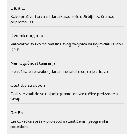
Da, ali...
Kako preživeti prva tri dana katastrofe u Srbiji, i za šta nas
priprema EU
Dvojnik mog oca
Verovatno svako od nas ima svog dvojnika sa kojim deli i sličnu
DNK
Nemogućnost tusiranja
Ne tuširate se svakog dana – ne stidite se, to je zdravo
Cestitke za uspeh
Da li ste znali da se najbolje gramofonske ručice proizvode u
Srbiji
Re: Eh...
Leskovačka sprža – proizvod sa zaštićenim geografskim
poreklom