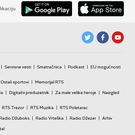
ikaciju
|
|
|
|
Servisne vesti
Smatračnica
Podkast
EU mogućnosti
|
Ostali sportovi
Memorijal RTS
|
|
|
da
Digitalni preduzetnik
Za male velike heroje
Naizgled
|
|
RTS Trezor
RTS Muzika
RTS Poletarac
|
|
|
Radio Džuboks
Radio Vrteška
Radio Džezer
Arhiv
tal