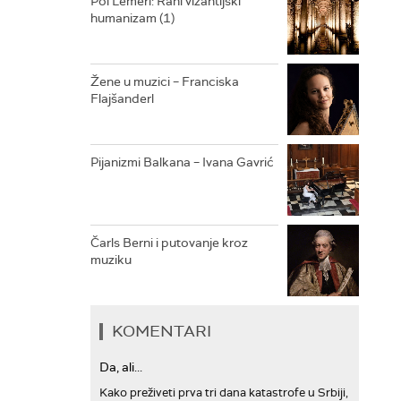
Pol Lemerl: Rani vizantijski
humanizam (1)
ARHIV
Žene u muzici – Franciska
Flajšanderl
Pijanizmi Balkana – Ivana Gavrić
Čarls Berni i putovanje kroz
muziku
KOMENTARI
Da, ali...
Kako preživeti prva tri dana katastrofe u Srbiji,