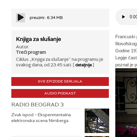
preuzmi : 6.34 MB
Francuski
Knjiga za slušanje
filosofsko
Autor:
Godine 197
Treći program
Legije čast
Ciklus „Knjiga za slušanje” na programu je
svakog dana, od 23.45 sati. [
]
poznat je
detaljnije
SVE EPIZODE SERIJALA
AUDIO PODKAST
RADIO BEOGRAD 3
Zvuk ispod – Eksperimentalna
elektronska scena Nirnberga