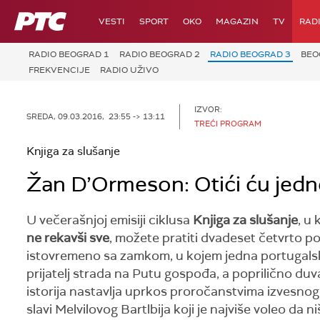
RTS
VESTI
SPORT
OKO
MAGAZIN
TV
RAD
RADIO BEOGRAD 1
RADIO BEOGRAD 2
RADIO BEOGRAD 3
BEO
FREKVENCIJE
RADIO UŽIVO
IZVOR:
SREDA, 09.03.2016, 23:55 -> 13:11
TREĆI PROGRAM
Knjiga za slušanje
Žan D’Ormeson: Otići ću jedno
U večerašnjoj emisiji ciklusa
Knjiga za slušanje
, u
ne rekavši sve
, možete pratiti dvadeset četvrto po
istovremeno sa zamkom, u kojem jedna portugalsk
prijatelj strada na Putu gospođa, a poprilično duv
istorija nastavlja uprkos proročanstvima izvesno
slavi Melvilovog Bartlbija koji je najviše voleo da ni