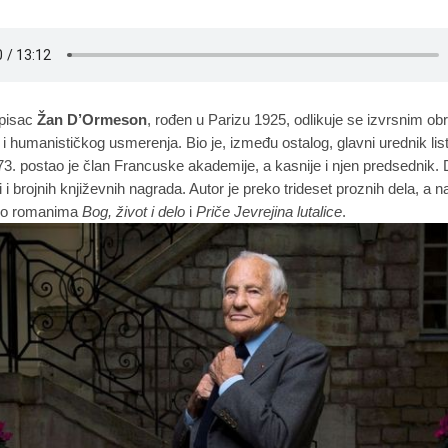
 pisac
Žan
D
’Ormeson
,
rođen u
Parizu 1925,
odlikuje se izvrsnim
obr
g i humanističkog usmerenja.
Bio je, između ostalog,
glavni urednik li
3. postao je član Francuske akademije, a
kasnije
i njen predsednik. D
i i brojnih književnih nagrada. Autor je
preko
trideset proznih dela, a n
 po romanima
Bog, život i delo
i
Priče Jevrejina lutalice
.