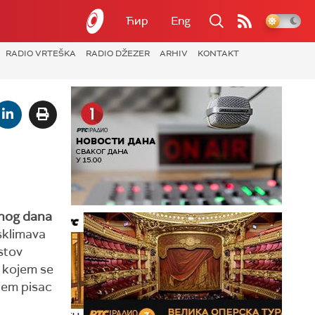
Ћир
Eng
RADIO VRTEŠKA
RADIO DŽEZER
ARHIV
KONTAKT
dnog dana
sklimava
stov
u kojem se
jem pisac