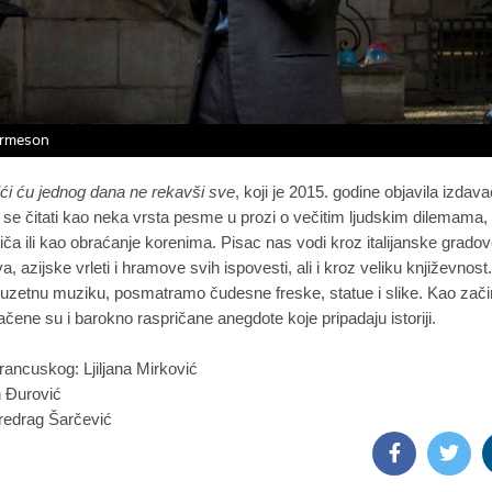
Ormeson
ići ću jednog dana ne rekavši sve
, koji je 2015. godine objavila izda
e
se
čitati kao neka vrsta pesme u prozi o večitim
ljudskim
dilemama,
riča
ili
kao obraćanje korenima. Pisac nas vodi kroz italijanske gradove
a, azijske vrleti i hramove svih ispovesti, ali i kroz veliku književnost
uzetnu muziku, posmatramo čudesne freske, statue i slike. Kao zač
ačene su i barokno raspričane anegdote koje pripadaju istoriji.
francuskog: Ljiljana Mirković
n Đurović
redrag Šarčević