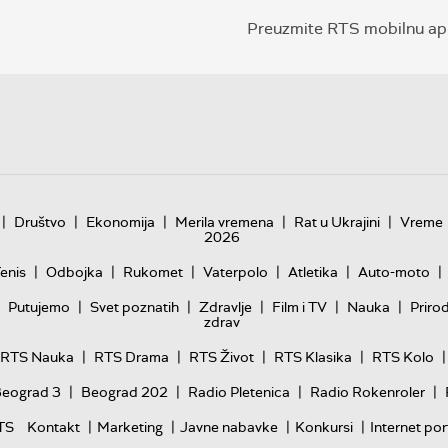
Preuzmite RTS mobilnu apl
|
|
|
|
|
Društvo
Ekonomija
Merila vremena
Rat u Ukrajini
Vreme
2026
|
|
|
|
|
|
enis
Odbojka
Rukomet
Vaterpolo
Atletika
Auto-moto
|
|
|
|
|
Putujemo
Svet poznatih
Zdravlje
Film i TV
Nauka
Priro
zdrav
|
|
|
|
|
RTS Nauka
RTS Drama
RTS Život
RTS Klasika
RTS Kolo
|
|
|
|
Beograd 3
Beograd 202
Radio Pletenica
Radio Rokenroler
|
|
|
|
TS
Kontakt
Marketing
Javne nabavke
Konkursi
Internet por