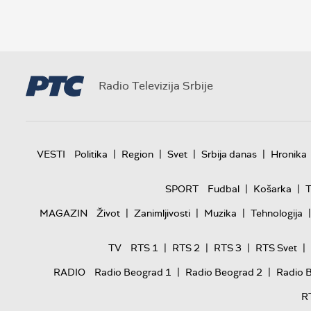
Radio Televizija Srbije
|
|
|
|
VESTI
Politika
Region
Svet
Srbija danas
Hronika
|
|
SPORT
Fudbal
Košarka
T
|
|
|
|
MAGAZIN
Život
Zanimljivosti
Muzika
Tehnologija
|
|
|
|
TV
RTS 1
RTS 2
RTS 3
RTS Svet
|
|
RADIO
Radio Beograd 1
Radio Beograd 2
Radio 
R