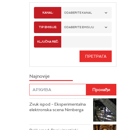
KANAL:
ODABERITE KANAL
RADIO BEOGRAD 1
TIP EMISIJE:
ODABERITE EMISIJU
RADIO BEOGRAD 2
SPORT
KLJUČNA REČ:
RADIO BEOGRAD 3
SERIJA
BEOGRAD 202
INFO
Najnovije
RADIO PLETENICA
FILM
RADIO ROKENROLER
RADIO DŽUBOKS
Zvuk ispod – Eksperimentalna
elektronska scena Nirnberga
RADIO VRTEŠKA
RADIO DŽEZER