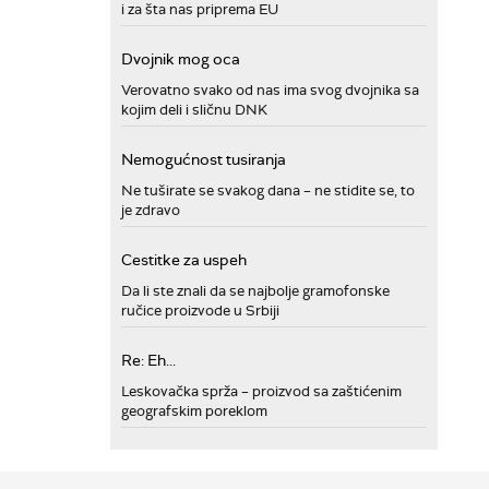
i za šta nas priprema EU
Dvojnik mog oca
Verovatno svako od nas ima svog dvojnika sa
kojim deli i sličnu DNK
Nemogućnost tusiranja
Ne tuširate se svakog dana – ne stidite se, to
je zdravo
Cestitke za uspeh
Da li ste znali da se najbolje gramofonske
ručice proizvode u Srbiji
Re: Eh...
Leskovačka sprža – proizvod sa zaštićenim
geografskim poreklom