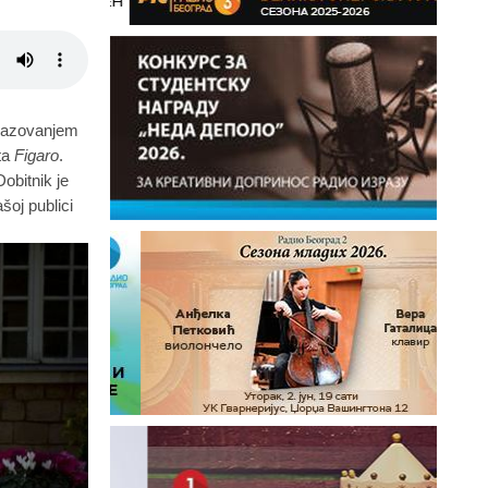
azovanje
m
sta
Figaro
.
obitnik je
ašoj publici