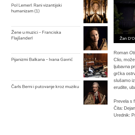
Pol Lemerl: Rani vizantijski
humanizam (1)
Žene u muzici – Franciska
Flajšanderl
Žan D’
R
oman
Ot
Pijanizmi Balkana – Ivana Gavrić
Clio,
mož
ljubavna p
grčka ostrv
slušamo iz
Čarls Berni i putovanje kroz muziku
erudite
, ub
P
revela s 
Čita: Deja
Urednik: P