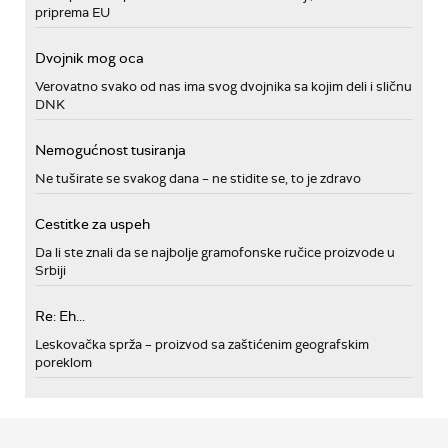
priprema EU
Dvojnik mog oca
Verovatno svako od nas ima svog dvojnika sa kojim deli i sličnu
DNK
Nemogućnost tusiranja
Ne tuširate se svakog dana – ne stidite se, to je zdravo
Cestitke za uspeh
Da li ste znali da se najbolje gramofonske ručice proizvode u
Srbiji
Re: Eh...
Leskovačka sprža – proizvod sa zaštićenim geografskim
poreklom