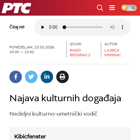
RTS
Čitaj mi!
IZVOR:
AUTOR:
PONEDELJAK, 23.02.2026,
RADIO
LJUBICA
10:00 -> 13:42
BEOGRAD 2
KRMINAC
Najava kulturnih događaja
Nedeljni kulturno-umetnički vodič
Kibicfenster