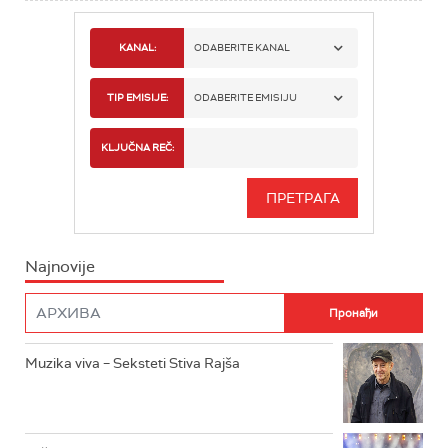
KANAL:
ODABERITE KANAL
RADIO BEOGRAD 1
TIP EMISIJE:
ODABERITE EMISIJU
RADIO BEOGRAD 2
SPORT
KLJUČNA REČ:
RADIO BEOGRAD 3
SERIJA
BEOGRAD 202
INFO
Najnovije
RADIO PLETENICA
FILM
RADIO ROKENROLER
RADIO DŽUBOKS
Muzika viva – Seksteti Stiva Rajša
RADIO VRTEŠKA
RADIO DŽEZER