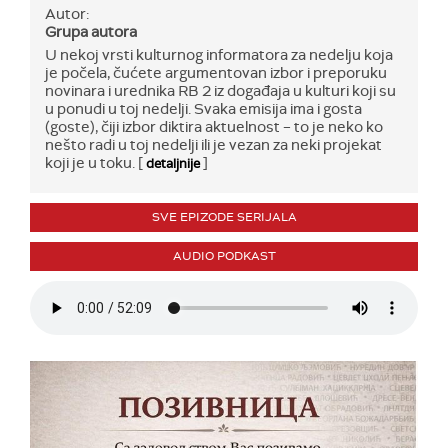
Autor:
Grupa autora
U nekoj vrsti kulturnog informatora za nedelju koja
je počela, čućete argumentovan izbor i preporuku
novinara i urednika RB 2 iz događaja u kulturi koji su
u ponudi u toj nedelji. Svaka emisija ima i gosta
(goste), čiji izbor diktira aktuelnost – to je neko ko
nešto radi u toj nedelji ili je vezan za neki projekat
koji je u toku. [
]
detaljnije
SVE EPIZODE SERIJALA
AUDIO PODKAST