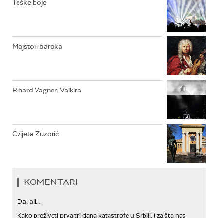
Teške boje
ARHIV
Majstori baroka
Rihard Vagner: Valkira
Cvijeta Zuzorić
KOMENTARI
Da, ali...
Kako preživeti prva tri dana katastrofe u Srbiji, i za šta nas