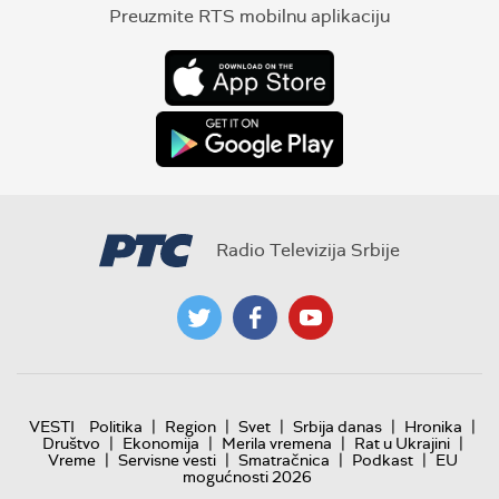
Preuzmite RTS mobilnu aplikaciju
Radio Televizija Srbije
|
|
|
|
|
VESTI
Politika
Region
Svet
Srbija danas
Hronika
|
|
|
|
Društvo
Ekonomija
Merila vremena
Rat u Ukrajini
|
|
|
|
Vreme
Servisne vesti
Smatračnica
Podkast
EU
mogućnosti 2026