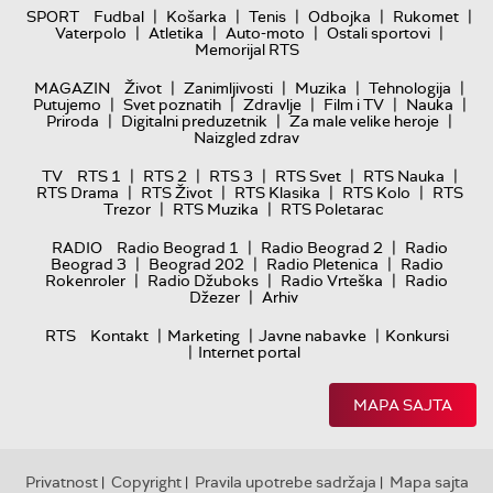
|
|
|
|
|
SPORT
Fudbal
Košarka
Tenis
Odbojka
Rukomet
|
|
|
|
Vaterpolo
Atletika
Auto-moto
Ostali sportovi
Memorijal RTS
|
|
|
|
MAGAZIN
Život
Zanimljivosti
Muzika
Tehnologija
|
|
|
|
|
Putujemo
Svet poznatih
Zdravlje
Film i TV
Nauka
|
|
|
Priroda
Digitalni preduzetnik
Za male velike heroje
Naizgled zdrav
|
|
|
|
|
TV
RTS 1
RTS 2
RTS 3
RTS Svet
RTS Nauka
|
|
|
|
RTS Drama
RTS Život
RTS Klasika
RTS Kolo
RTS
|
|
Trezor
RTS Muzika
RTS Poletarac
|
|
RADIO
Radio Beograd 1
Radio Beograd 2
Radio
|
|
|
Beograd 3
Beograd 202
Radio Pletenica
Radio
|
|
|
Rokenroler
Radio Džuboks
Radio Vrteška
Radio
|
Džezer
Arhiv
|
|
|
RTS
Kontakt
Marketing
Javne nabavke
Konkursi
|
Internet portal
MAPA SAJTA
Privatnost
Copyright
Pravila upotrebe sadržaja
Mapa sajta
|
|
|