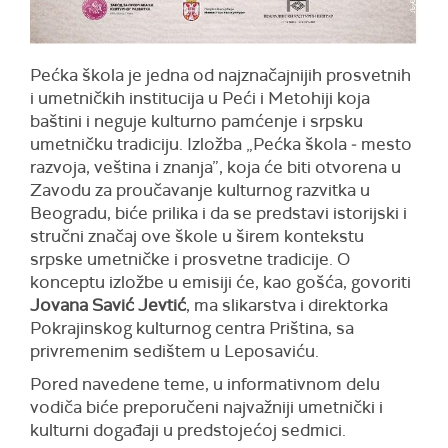
Pećka škola je jedna od najznačajnijih prosvetnih
i umetničkih institucija u Peći i Metohiji koja
baštini i neguje kulturno pamćenje i srpsku
umetničku tradiciju. Izložba „Pećka škola ‒ mesto
razvoja, veština i znanja”, koja će biti otvorena u
Zavodu za proučavanje kulturnog razvitka u
Beogradu, biće prilika i da se predstavi istorijski i
stručni značaj ove škole u širem kontekstu
srpske umetničke i prosvetne tradicije. O
konceptu izložbe u emisiji će, kao gošća, govoriti
Jovana Savić Jevtić
, ma slikarstva i direktorka
Pokrajinskog kulturnog centra Priština, sa
privremenim sedištem u Leposaviću.
Pored navedene teme, u informativnom delu
vodiča biće preporučeni najvažniji umetnički i
kulturni događaji u predstojećoj sedmici.