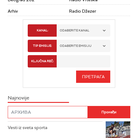
Arhiv
Radio Džezer
KANAL:
ODABERITE KANAL
RADIO BEOGRAD 1
TIP EMISIJE:
ODABERITE EMISIJU
RADIO BEOGRAD 2
SPORT
KLJUČNA REČ:
RADIO BEOGRAD 3
SERIJA
BEOGRAD 202
INFO
Najnovije
RADIO PLETENICA
FILM
RADIO ROKENROLER
RADIO DŽUBOKS
Vesti iz sveta sporta
RADIO VRTEŠKA