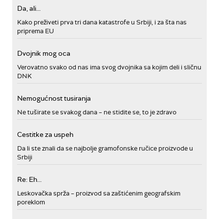
Da, ali...
Kako preživeti prva tri dana katastrofe u Srbiji, i za šta nas
priprema EU
Dvojnik mog oca
Verovatno svako od nas ima svog dvojnika sa kojim deli i sličnu
DNK
Nemogućnost tusiranja
Ne tuširate se svakog dana – ne stidite se, to je zdravo
Cestitke za uspeh
Da li ste znali da se najbolje gramofonske ručice proizvode u
Srbiji
Re: Eh...
Leskovačka sprža – proizvod sa zaštićenim geografskim
poreklom