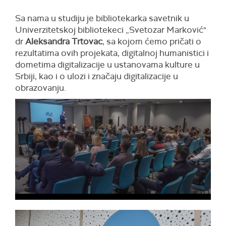
Sa nama u studiju je bibliotekarka savetnik u
Univerzitetskoj bibliotekeci „Svetozar Marković"
dr
Aleksandra Trtovac
, sa kojom ćemo pričati o
rezultatima ovih projekata, digitalnoj humanistici i
dometima digitalizacije u ustanovama kulture u
Srbiji, kao i o ulozi i značaju digitalizacije u
obrazovanju.