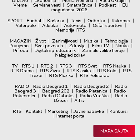
|
|
|
|
Društvo
Ekonomija
Merila vremena
Rat u Ukrajini
|
|
|
|
Vreme
Servisne vesti
Smatračnica
Podkast
EU
mogućnosti 2026
|
|
|
|
|
SPORT
Fudbal
Košarka
Tenis
Odbojka
Rukomet
|
|
|
|
Vaterpolo
Atletika
Auto-moto
Ostali sportovi
Memorijal RTS
|
|
|
|
MAGAZIN
Život
Zanimljivosti
Muzika
Tehnologija
|
|
|
|
|
Putujemo
Svet poznatih
Zdravlje
Film i TV
Nauka
|
|
|
Priroda
Digitalni preduzetnik
Za male velike heroje
Naizgled zdrav
|
|
|
|
|
TV
RTS 1
RTS 2
RTS 3
RTS Svet
RTS Nauka
|
|
|
|
RTS Drama
RTS Život
RTS Klasika
RTS Kolo
RTS
|
|
Trezor
RTS Muzika
RTS Poletarac
|
|
RADIO
Radio Beograd 1
Radio Beograd 2
Radio
|
|
|
Beograd 3
Beograd 202
Radio Pletenica
Radio
|
|
|
Rokenroler
Radio Džuboks
Radio Vrteška
Radio
|
Džezer
Arhiv
|
|
|
RTS
Kontakt
Marketing
Javne nabavke
Konkursi
|
Internet portal
MAPA SAJTA