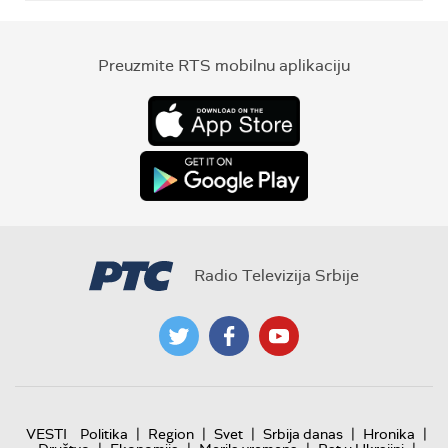
Preuzmite RTS mobilnu aplikaciju
Radio Televizija Srbije
|
|
|
|
|
VESTI
Politika
Region
Svet
Srbija danas
Hronika