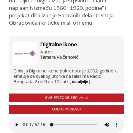
na daljinu ‒ digitalizacija srpskih romana
napisanih između 1860 i 1920. godine” i
projekat ditalizacije Sabranih dela Dositeja
Obradovića i kritičke misli o njemu.
Digitalne ikone
Autor:
Tamara Vučenović
Emisija Digitalne ikone pokrenuta je 2002. godine, a
emituje se svakog utorka na talasima Radio
Beograda 2 od 9 do 10 sati. [
]
detaljnije
SVE EPIZODE SERIJALA
AUDIO PODKAST