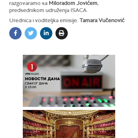
razgovaramo sa
Miloradom Jovićem
,
predsednikom udruženja ISACA.
Urednica i voditeljka emisije:
Tamara Vučenović