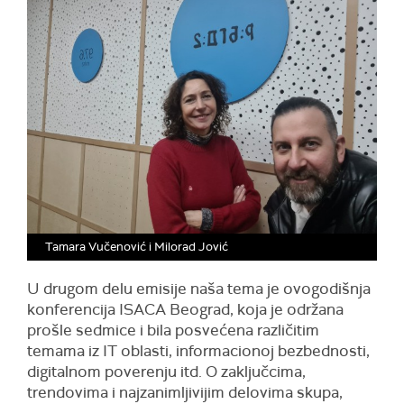
Tamara Vučenović i Milorad Jović
U drugom delu emisije naša tema je ovogodišnja
konferencija ISACA Beograd, koja je održana
prošle sedmice i bila posvećena različitim
temama iz IT oblasti, informacionoj bezbednosti,
digitalnom poverenju itd. O zaključcima,
trendovima i najzanimljivijim delovima skupa,