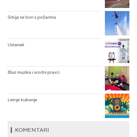
RADIO DŽEZER
Srbija se bori s požarima
ARHIV
Ustanak
Bluz muzika i srodni pravci
Letnje kuliranje
KOMENTARI