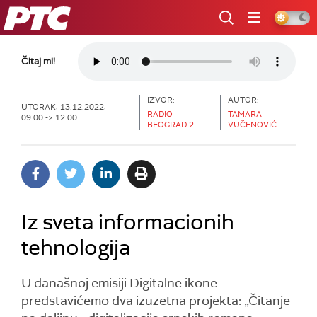
RTS
Čitaj mi!
IZVOR:
AUTOR:
UTORAK, 13.12.2022,
RADIO
TAMARA
09:00 -> 12:00
BEOGRAD 2
VUČENOVIĆ
Iz sveta informacionih
tehnologija
U današnoj emisiji Digitalne ikone
predstavićemo dva izuzetna projekta: „Čitanje