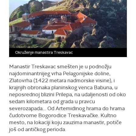
Okruženje manastira Treskavac
Manastir Treskavac smešten je u podnožju
najdominantnijeg vrha Pelagonijske doline,
Zlatovrha (1422 metara nadmorske visine), i
krajnjih obronaka planinskog venca Babuna, u
neposrednoj blizini Prilepa, na udaljenosti od oko
sedam kilometara od grada u pravcu
severozapada... Od Artemidinog hrama do hrama
čudotvorne Bogorodice Treskavačke. Kultno
mesto, na lokaciji koju zauzima manastir, potiče
još od antičkog perioda.