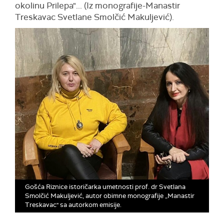
okolinu Prilepa"... (Iz monografije-Manastir
Treskavac Svetlane Smolčić Makuljević).
Gošća Riznice istoričarka umetnosti prof. dr Svetlana
Smolčić Makuljević, autor obimne monografije „Manastir
Treskavac" sa autorkom emisije.