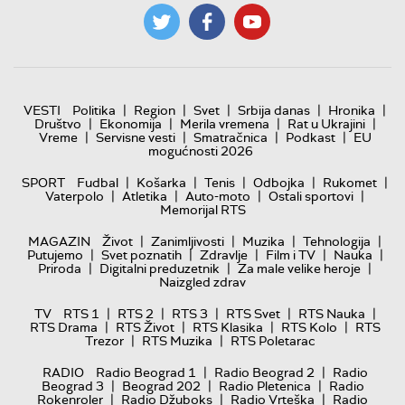
|
|
|
|
|
VESTI
Politika
Region
Svet
Srbija danas
Hronika
|
|
|
|
Društvo
Ekonomija
Merila vremena
Rat u Ukrajini
|
|
|
|
Vreme
Servisne vesti
Smatračnica
Podkast
EU
mogućnosti 2026
|
|
|
|
|
SPORT
Fudbal
Košarka
Tenis
Odbojka
Rukomet
|
|
|
|
Vaterpolo
Atletika
Auto-moto
Ostali sportovi
Memorijal RTS
|
|
|
|
MAGAZIN
Život
Zanimljivosti
Muzika
Tehnologija
|
|
|
|
|
Putujemo
Svet poznatih
Zdravlje
Film i TV
Nauka
|
|
|
Priroda
Digitalni preduzetnik
Za male velike heroje
Naizgled zdrav
|
|
|
|
|
TV
RTS 1
RTS 2
RTS 3
RTS Svet
RTS Nauka
|
|
|
|
RTS Drama
RTS Život
RTS Klasika
RTS Kolo
RTS
|
|
Trezor
RTS Muzika
RTS Poletarac
|
|
RADIO
Radio Beograd 1
Radio Beograd 2
Radio
|
|
|
Beograd 3
Beograd 202
Radio Pletenica
Radio
|
|
|
Rokenroler
Radio Džuboks
Radio Vrteška
Radio