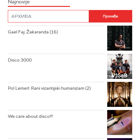
Najnovije
RADIO PLETENICA
FILM
RADIO ROKENROLER
RADIO DŽUBOKS
Gael Faj: Žakaranda (16)
RADIO VRTEŠKA
RADIO DŽEZER
Disco 3000
ARHIV
Pol Lemerl: Rani vizantijski humanizam (2)
We care about disco!!!