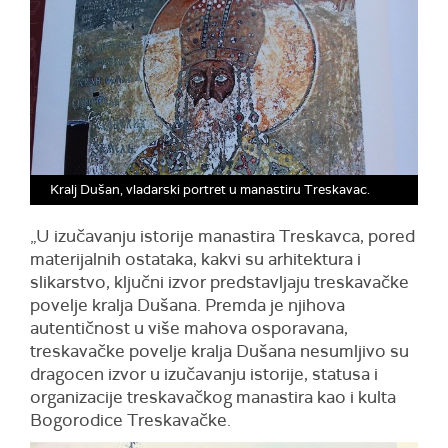
Kralj Dušan, vladarski portret u manastiru Treskavac.
„U izučavanju istorije manastira Treskavca, pored
materijalnih ostataka, kakvi su arhitektura i
slikarstvo, ključni izvor predstavljaju treskavačke
povelje kralja Dušana. Premda je njihova
autentičnost u više mahova osporavana,
treskavačke povelje kralja Dušana nesumljivo su
dragocen izvor u izučavanju istorije, statusa i
organizacije treskavačkog manastira kao i kulta
Bogorodice Treskavačke.