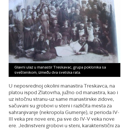
Glavni ulaz u manastir Treskavac, grupa poklonika sa
sveštenikom, između dva svetska rata.
U neposrednoj okolini manastira Treskavca, na
platou ispod Zlatovrha, južno od manastira, kao i
uz istočnu stranu-uz same manastirske zidove,
sačuvani su grobovi u steni i različita mesta za
sahranjivanje (nekropola Gumenje), iz perioda IV-
III veka pre nove ere, pa sve do IV-V veka nove
ere. Jedinstveni grobovi u steni, karakteristični za