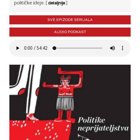
političke ideje. [
]
detaljnije
SVE EPIZODE SERIJALA
AUDIO PODKAST