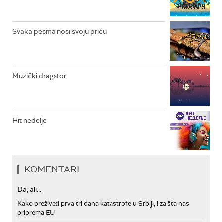
ARHIV
Svaka pesma nosi svoju priču
Muzički dragstor
Hit nedelje
KOMENTARI
Da, ali...
Kako preživeti prva tri dana katastrofe u Srbiji, i za šta nas
priprema EU