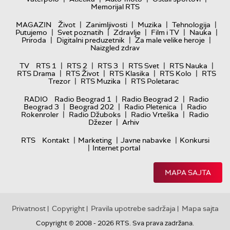
Memorijal RTS
|
|
|
|
MAGAZIN
Život
Zanimljivosti
Muzika
Tehnologija
|
|
|
|
|
Putujemo
Svet poznatih
Zdravlje
Film i TV
Nauka
|
|
|
Priroda
Digitalni preduzetnik
Za male velike heroje
Naizgled zdrav
|
|
|
|
|
TV
RTS 1
RTS 2
RTS 3
RTS Svet
RTS Nauka
|
|
|
|
RTS Drama
RTS Život
RTS Klasika
RTS Kolo
RTS
|
|
Trezor
RTS Muzika
RTS Poletarac
|
|
RADIO
Radio Beograd 1
Radio Beograd 2
Radio
|
|
|
Beograd 3
Beograd 202
Radio Pletenica
Radio
|
|
|
Rokenroler
Radio Džuboks
Radio Vrteška
Radio
|
Džezer
Arhiv
|
|
|
RTS
Kontakt
Marketing
Javne nabavke
Konkursi
|
Internet portal
MAPA SAJTA
Privatnost
Copyright
Pravila upotrebe sadržaja
Mapa sajta
|
|
|
Copyright © 2008 - 2026 RTS. Sva prava zadržana.