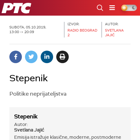
RTS
IZVOR:
AUTOR:
SUBOTA, 05.10.2019,
RADIO BEOGRAD
SVETLANA
13:00 -> 20:09
2
JAJIĆ
Stepenik
Politike neprijateljstva
Stepenik
Autor:
Svetlana Jajić
Emisija istražuje klasične, moderne, postmoderne