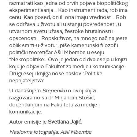
razmatrati kao jedna od prvih pojava biopolitičkog
eksperimentisanja... Kao instrument rada, rob ima
cenu. Kao posed, on ili ona imaju vrednost... Rob
se održava u životu ali u stanju povređenosti, u
utvarnom svetu užasa, žestoke brutalnosti i
opscenosti... Ropski život, na mnogo načina jeste
oblik smrti-u-životu", piše kamerunski filozof i
politički teoretičar Ašil Mbembe u eseju
"Nekropolitike". Ovo je jedan od dva eseja u knjizi
koju je objavio Fakultet za medije i komunikacije.
Drugi esej i knjiga nose naslov "Politike
neprijateljstva".
U današnjem
Stepeniku
o ovoj knjizi
razgovaramo sa dr Mirjanom Stošić,
docentkinjom na Fakultetu za medije i
komunikacije.
Autor emisije je
Svetlana Jajić
.
Naslovna fotografija: Ašil Mbembe