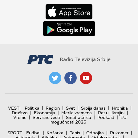
Radio Televizija Srbije
|
|
|
|
|
VESTI
Politika
Region
Svet
Srbija danas
Hronika
|
|
|
|
Društvo
Ekonomija
Merila vremena
Rat u Ukrajini
|
|
|
|
Vreme
Servisne vesti
Smatračnica
Podkast
EU
mogućnosti 2026
|
|
|
|
|
SPORT
Fudbal
Košarka
Tenis
Odbojka
Rukomet
|
|
|
|
Vaterpolo
Atletika
Auto-moto
Ostali sportovi