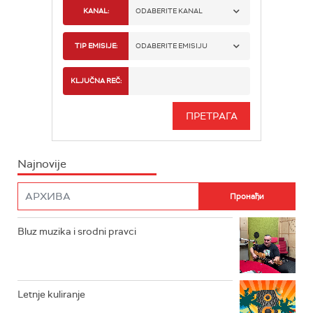
KANAL:
ODABERITE KANAL
RADIO BEOGRAD 1
TIP EMISIJE:
ODABERITE EMISIJU
RADIO BEOGRAD 2
SPORT
KLJUČNA REČ:
RADIO BEOGRAD 3
SERIJA
BEOGRAD 202
INFO
Najnovije
RADIO PLETENICA
FILM
RADIO ROKENROLER
RADIO DŽUBOKS
Bluz muzika i srodni pravci
RADIO VRTEŠKA
RADIO DŽEZER
Letnje kuliranje