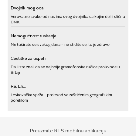
Dvojnik mog oca
Verovatno svako od nas ima svog dvojnika sa kojim deli i sličnu
DNK
Nemogućnost tusiranja
Ne tuširate se svakog dana – ne stidite se, to je zdravo
Cestitke za uspeh
Da li ste znali da se najbolje gramofonske ručice proizvode u
Srbiji
Re: Eh...
Leskovačka sprža – proizvod sa zaštićenim geografskim
poreklom
Preuzmite RTS mobilnu aplikaciju