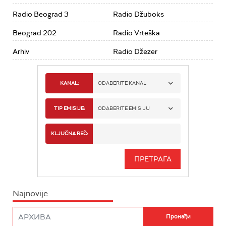
Radio Beograd 3
Radio Džuboks
Beograd 202
Radio Vrteška
Arhiv
Radio Džezer
KANAL:
ODABERITE KANAL
RADIO BEOGRAD 1
TIP EMISIJE:
ODABERITE EMISIJU
RADIO BEOGRAD 2
SPORT
KLJUČNA REČ:
RADIO BEOGRAD 3
SERIJA
BEOGRAD 202
INFO
Najnovije
RADIO PLETENICA
FILM
RADIO ROKENROLER