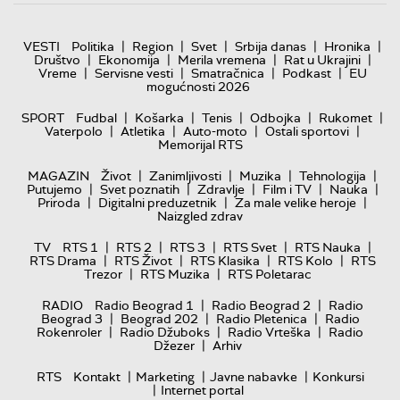
|
|
|
|
|
VESTI
Politika
Region
Svet
Srbija danas
Hronika
|
|
|
|
Društvo
Ekonomija
Merila vremena
Rat u Ukrajini
|
|
|
|
Vreme
Servisne vesti
Smatračnica
Podkast
EU
mogućnosti 2026
|
|
|
|
|
SPORT
Fudbal
Košarka
Tenis
Odbojka
Rukomet
|
|
|
|
Vaterpolo
Atletika
Auto-moto
Ostali sportovi
Memorijal RTS
|
|
|
|
MAGAZIN
Život
Zanimljivosti
Muzika
Tehnologija
|
|
|
|
|
Putujemo
Svet poznatih
Zdravlje
Film i TV
Nauka
|
|
|
Priroda
Digitalni preduzetnik
Za male velike heroje
Naizgled zdrav
|
|
|
|
|
TV
RTS 1
RTS 2
RTS 3
RTS Svet
RTS Nauka
|
|
|
|
RTS Drama
RTS Život
RTS Klasika
RTS Kolo
RTS
|
|
Trezor
RTS Muzika
RTS Poletarac
|
|
RADIO
Radio Beograd 1
Radio Beograd 2
Radio
|
|
|
Beograd 3
Beograd 202
Radio Pletenica
Radio
|
|
|
Rokenroler
Radio Džuboks
Radio Vrteška
Radio
|
Džezer
Arhiv
|
|
|
RTS
Kontakt
Marketing
Javne nabavke
Konkursi
|
Internet portal