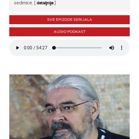
sedmice. [
]
detaljnije
SVE EPIZODE SERIJALA
AUDIO PODKAST