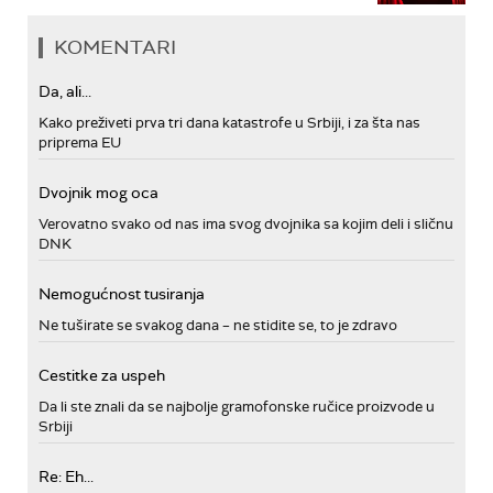
KOMENTARI
Da, ali...
Kako preživeti prva tri dana katastrofe u Srbiji, i za šta nas
priprema EU
Dvojnik mog oca
Verovatno svako od nas ima svog dvojnika sa kojim deli i sličnu
DNK
Nemogućnost tusiranja
Ne tuširate se svakog dana – ne stidite se, to je zdravo
Cestitke za uspeh
Da li ste znali da se najbolje gramofonske ručice proizvode u
Srbiji
Re: Eh...