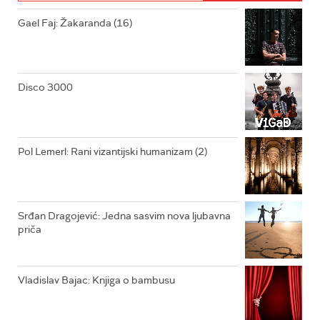
RADIO DŽUBOKS
Gael Faj: Žakaranda (16)
RADIO VRTEŠKA
RADIO DŽEZER
Disco 3000
ARHIV
Pol Lemerl: Rani vizantijski humanizam (2)
Srđan Dragojević: Jedna sasvim nova ljubavna
priča
Vladislav Bajac: Knjiga o bambusu