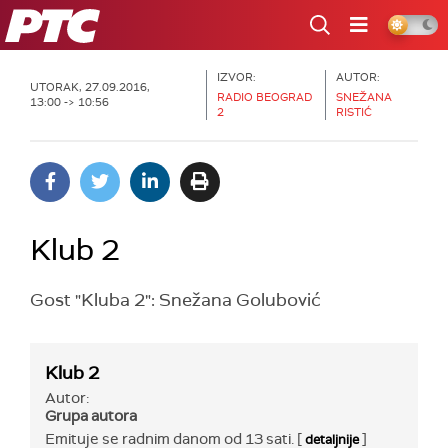
RTS
IZVOR:
AUTOR:
UTORAK, 27.09.2016,
RADIO BEOGRAD
SNEŽANA
13:00 -> 10:56
2
RISTIĆ
Klub 2
Gost "Kluba 2": Snežana Golubović
Klub 2
Autor:
Grupa autora
Emituje se radnim danom od 13 sati. [
]
detaljnije