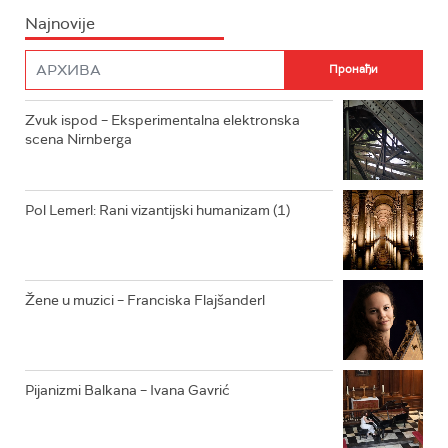
Najnovije
RADIO PLETENICA
FILM
RADIO ROKENROLER
RADIO DŽUBOKS
Zvuk ispod – Eksperimentalna elektronska
scena Nirnberga
RADIO VRTEŠKA
RADIO DŽEZER
Pol Lemerl: Rani vizantijski humanizam (1)
ARHIV
Žene u muzici – Franciska Flajšanderl
Pijanizmi Balkana – Ivana Gavrić