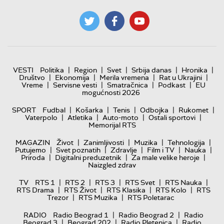
|
|
|
|
|
VESTI
Politika
Region
Svet
Srbija danas
Hronika
|
|
|
|
Društvo
Ekonomija
Merila vremena
Rat u Ukrajini
|
|
|
|
Vreme
Servisne vesti
Smatračnica
Podkast
EU
mogućnosti 2026
|
|
|
|
|
SPORT
Fudbal
Košarka
Tenis
Odbojka
Rukomet
|
|
|
|
Vaterpolo
Atletika
Auto-moto
Ostali sportovi
Memorijal RTS
|
|
|
|
MAGAZIN
Život
Zanimljivosti
Muzika
Tehnologija
|
|
|
|
|
Putujemo
Svet poznatih
Zdravlje
Film i TV
Nauka
|
|
|
Priroda
Digitalni preduzetnik
Za male velike heroje
Naizgled zdrav
|
|
|
|
|
TV
RTS 1
RTS 2
RTS 3
RTS Svet
RTS Nauka
|
|
|
|
RTS Drama
RTS Život
RTS Klasika
RTS Kolo
RTS
|
|
Trezor
RTS Muzika
RTS Poletarac
|
|
RADIO
Radio Beograd 1
Radio Beograd 2
Radio
|
|
|
Beograd 3
Beograd 202
Radio Pletenica
Radio