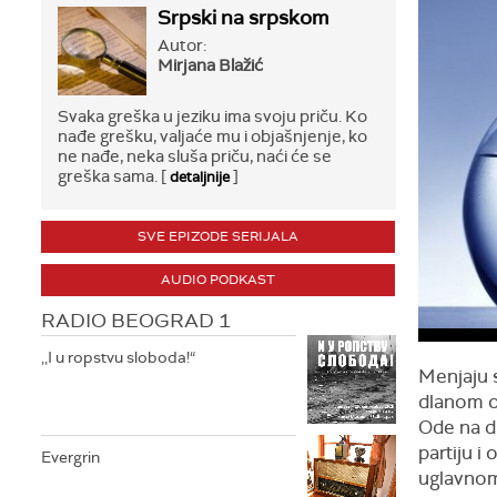
Srpski na srpskom
Autor:
Mirjana Blažić
Svaka greška u jeziku ima svoju priču. Ko
nađe grešku, valjaće mu i objašnjenje, ko
ne nađe, neka sluša priču, naći će se
greška sama. [
]
detaljnije
SVE EPIZODE SERIJALA
AUDIO PODKAST
RADIO BEOGRAD 1
,,I u ropstvu sloboda!“
Menjaju s
dlanom o
Ode na dr
partiju 
Evergrin
uglavnom 