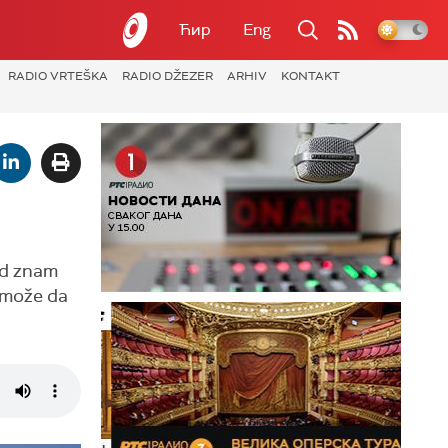
Ћир
Eng
RADIO VRTEŠKA
RADIO DŽEZER
ARHIV
KONTAKT
kud znam
g može da