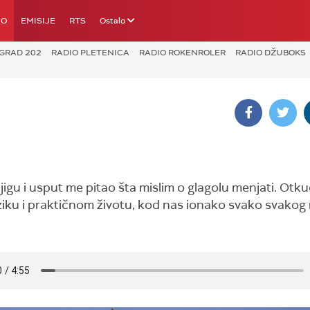
IO
EMISIJE
RTS
Ostalo
GRAD 202
RADIO PLETENICA
RADIO ROKENROLER
RADIO DŽUBOKS
jigu i usput me pitao šta mislim o glagolu menjati. Ot
 jeziku i praktičnom životu, kod nas ionako svako svako