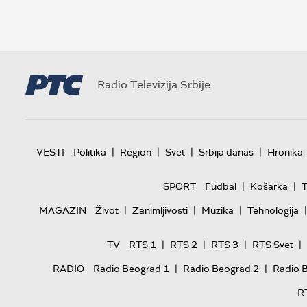
Radio Televizija Srbije
|
|
|
|
VESTI
Politika
Region
Svet
Srbija danas
Hronika
|
|
SPORT
Fudbal
Košarka
T
|
|
|
|
MAGAZIN
Život
Zanimljivosti
Muzika
Tehnologija
|
|
|
|
TV
RTS 1
RTS 2
RTS 3
RTS Svet
|
|
RADIO
Radio Beograd 1
Radio Beograd 2
Radio 
R