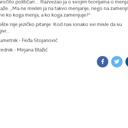
aročito političari.... Razvezao ja o svojim teorijama o menjan
kaže: „Ma ne mislim ja na takvo menjanje, nego na zamenji
e ko koga menja, a ko koga zamenjuje?"
šte nije jezičko pitanje. Kod nas ionako svi misle da su
vi...
umetnik - Feđa Stojanović
rednik - Mirjana Blažić