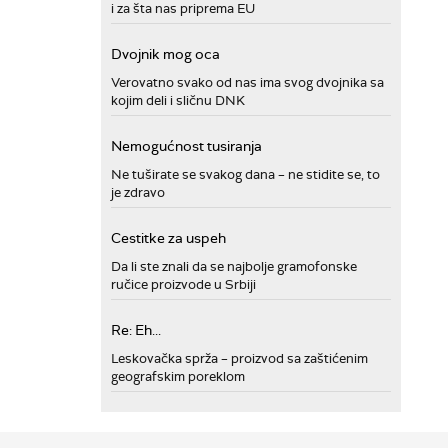
i za šta nas priprema EU
Dvojnik mog oca
Verovatno svako od nas ima svog dvojnika sa
kojim deli i sličnu DNK
Nemogućnost tusiranja
Ne tuširate se svakog dana – ne stidite se, to
je zdravo
Cestitke za uspeh
Da li ste znali da se najbolje gramofonske
ručice proizvode u Srbiji
Re: Eh...
Leskovačka sprža – proizvod sa zaštićenim
geografskim poreklom