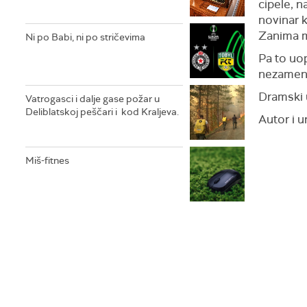
cipele, n
novinar 
Zanima m
Ni po Babi, ni po stričevima
Pa to uop
nezamenji
Dramski 
Vatrogasci i dalje gase požar u
Deliblatskoj peščari i kod Kraljeva.
Autor i u
Miš-fitnes