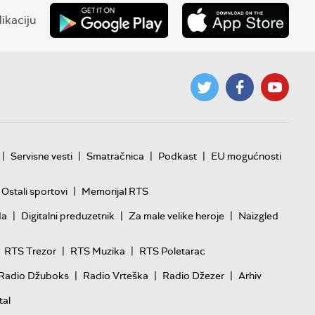
ikaciju
|
|
|
|
Servisne vesti
Smatračnica
Podkast
EU mogućnosti
|
Ostali sportovi
Memorijal RTS
|
|
|
da
Digitalni preduzetnik
Za male velike heroje
Naizgled
|
|
RTS Trezor
RTS Muzika
RTS Poletarac
|
|
|
Radio Džuboks
Radio Vrteška
Radio Džezer
Arhiv
tal