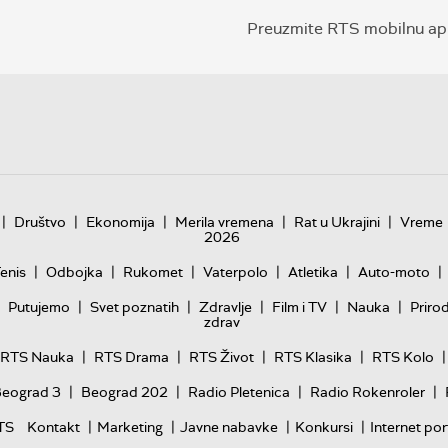
Preuzmite RTS mobilnu apl
|
|
|
|
|
Društvo
Ekonomija
Merila vremena
Rat u Ukrajini
Vreme
2026
|
|
|
|
|
|
enis
Odbojka
Rukomet
Vaterpolo
Atletika
Auto-moto
|
|
|
|
|
Putujemo
Svet poznatih
Zdravlje
Film i TV
Nauka
Priro
zdrav
|
|
|
|
|
RTS Nauka
RTS Drama
RTS Život
RTS Klasika
RTS Kolo
|
|
|
|
Beograd 3
Beograd 202
Radio Pletenica
Radio Rokenroler
|
|
|
|
TS
Kontakt
Marketing
Javne nabavke
Konkursi
Internet por