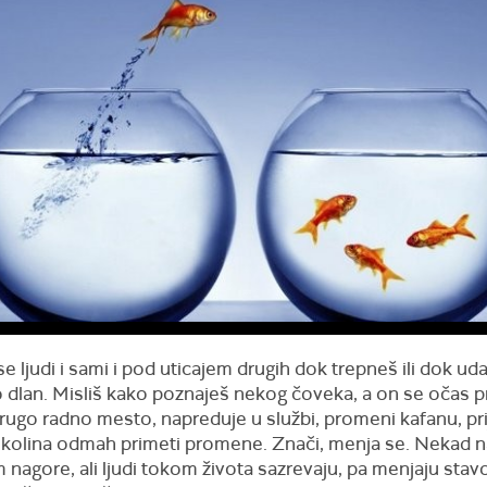
e ljudi i sami i pod uticajem drugih dok trepneš ili dok uda
 dlan. Misliš kako poznaješ nekog čoveka, a on se očas 
ugo radno mesto, napreduje u službi, promeni kafanu, prij
i okolina odmah primeti promene. Znači, menja se. Nekad n
nagore, ali ljudi tokom života sazrevaju, pa menjaju sta