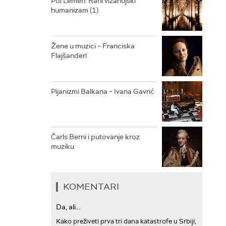
Pol Lemerl: Rani vizantijski
humanizam (1)
ARHIV
Žene u muzici – Franciska
Flajšanderl
Pijanizmi Balkana – Ivana Gavrić
Čarls Berni i putovanje kroz
muziku
KOMENTARI
Da, ali...
Kako preživeti prva tri dana katastrofe u Srbiji,