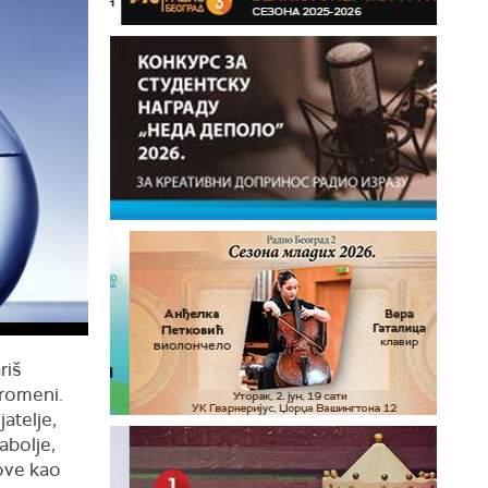
riš
promeni.
atelje,
abolje,
vove kao