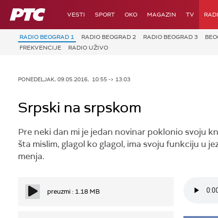
RTS
VESTI
SPORT
OKO
MAGAZIN
TV
RAD
RADIO BEOGRAD 1
RADIO BEOGRAD 2
RADIO BEOGRAD 3
BEO
FREKVENCIJE
RADIO UŽIVO
PONEDELJAK, 09.05.2016, 10:55 -> 13:03
Srpski na srpskom
Pre neki dan mi je jedan novinar poklonio svoju kn
šta mislim, glagol ko glagol, ima svoju funkciju u
menja.
preuzmi : 1.18 MB