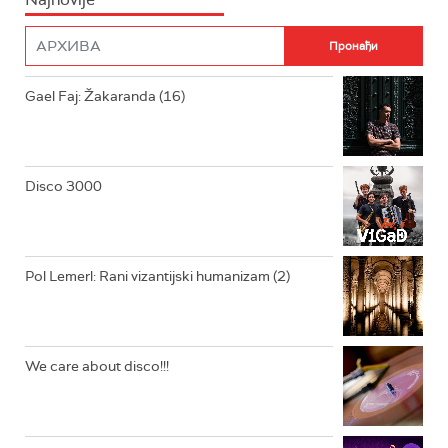
FILM
RADIO ROKENROLER
RADIO DŽUBOKS
Gael Faj: Žakaranda (16)
RADIO VRTEŠKA
RADIO DŽEZER
Disco 3000
ARHIV
Pol Lemerl: Rani vizantijski humanizam (2)
We care about disco!!!