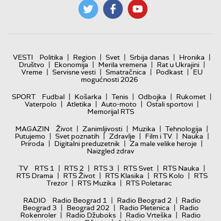
|
|
|
|
|
VESTI
Politika
Region
Svet
Srbija danas
Hronika
|
|
|
|
Društvo
Ekonomija
Merila vremena
Rat u Ukrajini
|
|
|
|
Vreme
Servisne vesti
Smatračnica
Podkast
EU
mogućnosti 2026
|
|
|
|
|
SPORT
Fudbal
Košarka
Tenis
Odbojka
Rukomet
|
|
|
|
Vaterpolo
Atletika
Auto-moto
Ostali sportovi
Memorijal RTS
|
|
|
|
MAGAZIN
Život
Zanimljivosti
Muzika
Tehnologija
|
|
|
|
|
Putujemo
Svet poznatih
Zdravlje
Film i TV
Nauka
|
|
|
Priroda
Digitalni preduzetnik
Za male velike heroje
Naizgled zdrav
|
|
|
|
|
TV
RTS 1
RTS 2
RTS 3
RTS Svet
RTS Nauka
|
|
|
|
RTS Drama
RTS Život
RTS Klasika
RTS Kolo
RTS
|
|
Trezor
RTS Muzika
RTS Poletarac
|
|
RADIO
Radio Beograd 1
Radio Beograd 2
Radio
|
|
|
Beograd 3
Beograd 202
Radio Pletenica
Radio
|
|
|
Rokenroler
Radio Džuboks
Radio Vrteška
Radio