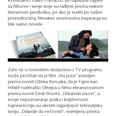
Kriminalno, rđavo i netačno su napisane najave
za filmove i serije koje su rađene prema nekom
literarnom predlošku, jer ako je suditi po našim
prevodiocima, filmskim umetnicima inspiracija su
bile samo novele.
Zato se u novinskim dodacima o TV programu
može pročitati da je film „Na putu" snimljen
prema noveli Džeka Keruaka, da je Fajns kao
Hitklif nadmašio Olivijea u filmu ekranizovanom
prema noveli Emili Bronte „Orkanski visovi", a
svoje nepoznavanje jezika i književnosti
najnesrećnije su ukrstili najavljujući televizijsku
seriju „Odavde do večnosti", snimljenu prema