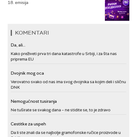
18. emisija
KOMENTARI
Da, ali...
Kako preživeti prva tri dana katastrofe u Srbiji, i za šta nas
priprema EU
Dvojnik mog oca
Verovatno svako od nas ima svog dvojnika sa kojim deli i sličnu
DNK
Nemogućnost tusiranja
Ne tuširate se svakog dana – ne stidite se, to je zdravo
Cestitke za uspeh
Da li ste znali da se najbolje gramofonske ručice proizvode u