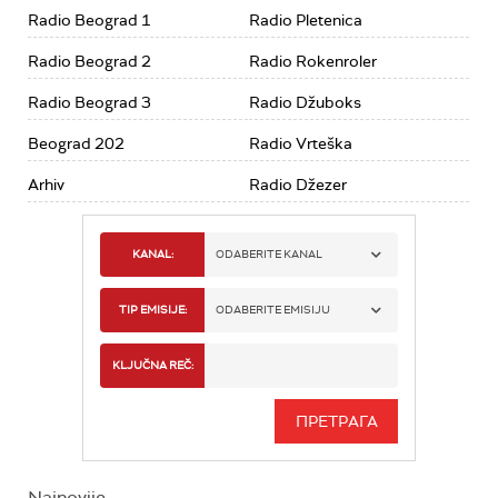
Radio Beograd 1
Radio Pletenica
Radio Beograd 2
Radio Rokenroler
Radio Beograd 3
Radio Džuboks
Beograd 202
Radio Vrteška
Arhiv
Radio Džezer
KANAL:
ODABERITE KANAL
RADIO BEOGRAD 1
TIP EMISIJE:
ODABERITE EMISIJU
RADIO BEOGRAD 2
SPORT
KLJUČNA REČ:
RADIO BEOGRAD 3
SERIJA
BEOGRAD 202
INFO
Najnovije
RADIO PLETENICA