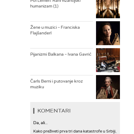
Pol Lemerl: Rani vizantijski
humanizam (1)
ARHIV
Žene u muzici – Franciska
Flajšanderl
Pijanizmi Balkana – Ivana Gavrić
Čarls Berni i putovanje kroz
muziku
KOMENTARI
Da, ali...
Kako preživeti prva tri dana katastrofe u Srbiji,