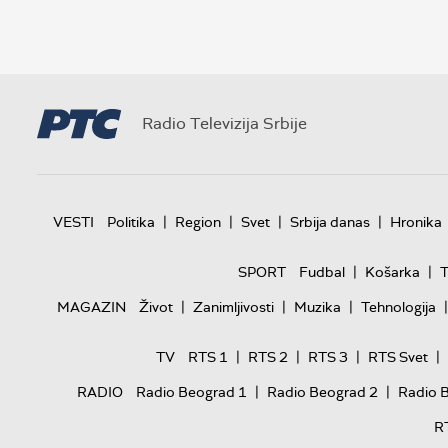
Radio Televizija Srbije
|
|
|
|
VESTI
Politika
Region
Svet
Srbija danas
Hronika
|
|
SPORT
Fudbal
Košarka
T
|
|
|
|
MAGAZIN
Život
Zanimljivosti
Muzika
Tehnologija
|
|
|
|
TV
RTS 1
RTS 2
RTS 3
RTS Svet
|
|
RADIO
Radio Beograd 1
Radio Beograd 2
Radio 
R