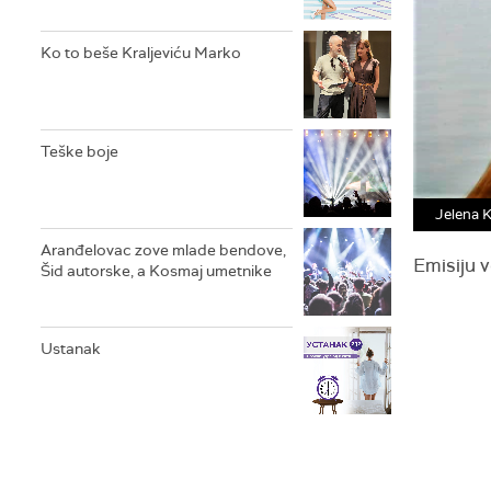
Ko to beše Kraljeviću Marko
Teške boje
Jelena 
Aranđelovac zove mlade bendove,
Emisiju 
Šid autorske, a Kosmaj umetnike
Ustanak