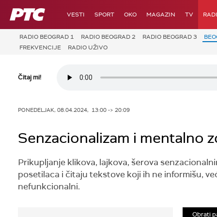
RTS
VESTI
SPORT
OKO
MAGAZIN
TV
RAD
RADIO BEOGRAD 1
RADIO BEOGRAD 2
RADIO BEOGRAD 3
BEO
FREKVENCIJE
RADIO UŽIVO
Čitaj mi!
PONEDELJAK, 08.04.2024, 13:00 -> 20:09
Senzacionalizam i mentalno zd
Prikupljanje klikova, lajkova, šerova senzacionalni
posetilaca i čitaju tekstove koji ih ne informišu, 
nefunkcionalni.
Obrati p