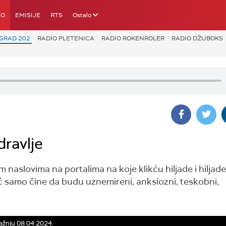
IO
EMISIJE
RTS
Ostalo
GRAD 202
RADIO PLETENICA
RADIO ROKENROLER
RADIO DŽUBOKS
ravlje
m naslovima na portalima na koje klikću hiljade i hiljade
već samo čine da budu uznemireni, anksiozni, teskobni,
ažnju 08.04.2024.