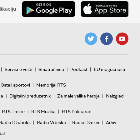
ikaciju
|
|
|
|
Servisne vesti
Smatračnica
Podkast
EU mogućnosti
|
Ostali sportovi
Memorijal RTS
|
|
|
da
Digitalni preduzetnik
Za male velike heroje
Naizgled
|
|
RTS Trezor
RTS Muzika
RTS Poletarac
|
|
|
Radio Džuboks
Radio Vrteška
Radio Džezer
Arhiv
tal