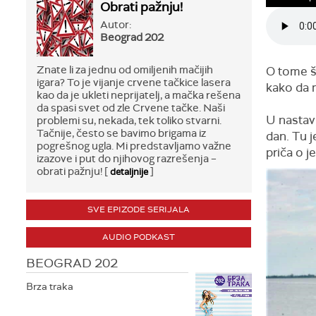
Obrati pažnju!
Autor:
Beograd 202
Znate li za jednu od omiljenih mačijih
O tome š
igara? To je vijanje crvene tačkice lasera
kako da 
kao da je ukleti neprijatelj, a mačka rešena
da spasi svet od zle Crvene tačke. Naši
U nastavk
problemi su, nekada, tek toliko stvarni.
Tačnije, često se bavimo brigama iz
dan. Tu j
pogrešnog ugla. Mi predstavljamo važne
priča o j
izazove i put do njihovog razrešenja –
obrati pažnju! [
]
detaljnije
SVE EPIZODE SERIJALA
AUDIO PODKAST
BEOGRAD 202
Brza traka