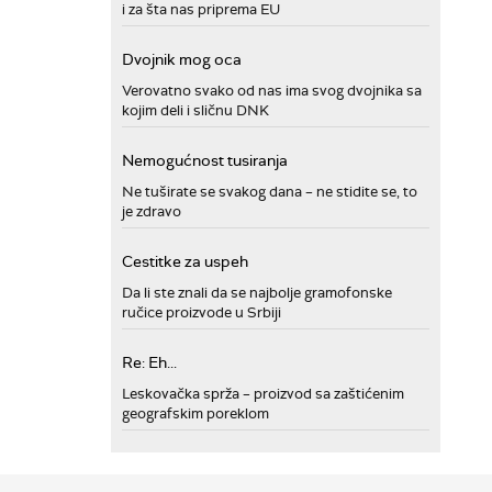
i za šta nas priprema EU
Dvojnik mog oca
Verovatno svako od nas ima svog dvojnika sa
kojim deli i sličnu DNK
Nemogućnost tusiranja
Ne tuširate se svakog dana – ne stidite se, to
je zdravo
Cestitke za uspeh
Da li ste znali da se najbolje gramofonske
ručice proizvode u Srbiji
Re: Eh...
Leskovačka sprža – proizvod sa zaštićenim
geografskim poreklom