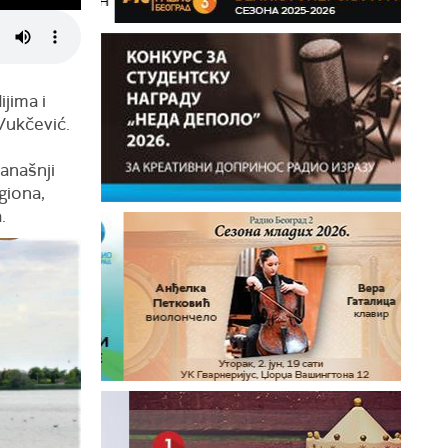
jima i
ukčević.
današnji
egiona,
.