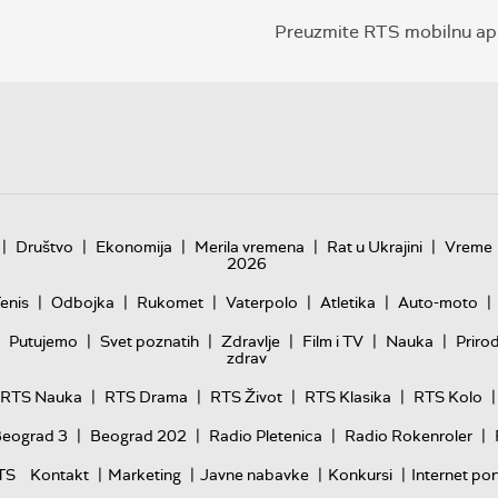
Preuzmite RTS mobilnu apl
|
|
|
|
|
Društvo
Ekonomija
Merila vremena
Rat u Ukrajini
Vreme
2026
|
|
|
|
|
|
enis
Odbojka
Rukomet
Vaterpolo
Atletika
Auto-moto
|
|
|
|
|
Putujemo
Svet poznatih
Zdravlje
Film i TV
Nauka
Priro
zdrav
|
|
|
|
|
RTS Nauka
RTS Drama
RTS Život
RTS Klasika
RTS Kolo
|
|
|
|
Beograd 3
Beograd 202
Radio Pletenica
Radio Rokenroler
|
|
|
|
TS
Kontakt
Marketing
Javne nabavke
Konkursi
Internet por