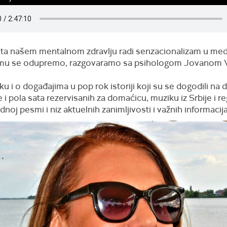
ta našem mentalnom zdravlju radi senzacionalizam u medi
mu se odupremo, razgovaramo sa psihologom Jovanom V
u i o događajima u pop rok istoriji koji su se dogodili na 
e i pola sata rezervisanih za domaćicu, muziku iz Srbije i r
ednoj pesmi i niz aktuelnih zanimljivosti i važnih informacija