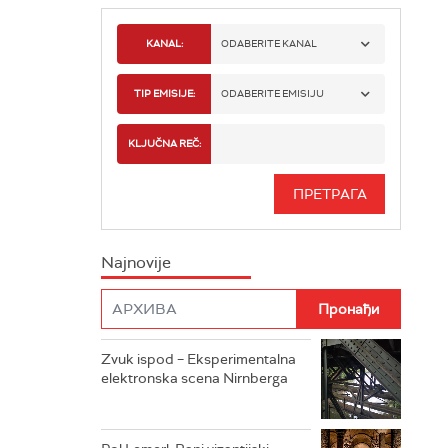
KANAL:
ODABERITE KANAL
RADIO BEOGRAD 1
TIP EMISIJE:
ODABERITE EMISIJU
RADIO BEOGRAD 2
SPORT
KLJUČNA REČ:
RADIO BEOGRAD 3
SERIJA
BEOGRAD 202
INFO
Najnovije
RADIO PLETENICA
FILM
RADIO ROKENROLER
RADIO DŽUBOKS
Zvuk ispod – Eksperimentalna
elektronska scena Nirnberga
RADIO VRTEŠKA
RADIO DŽEZER