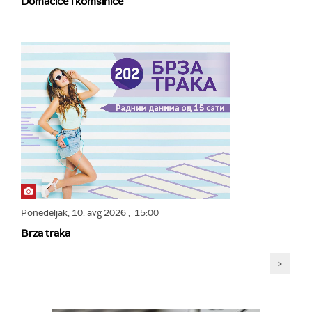
Domaćice i komšinice
Ponedeljak,
10. avg 2026
, 15:00
Brza traka
>