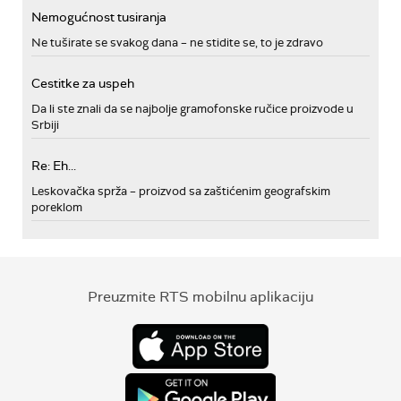
Nemogućnost tusiranja
Ne tuširate se svakog dana – ne stidite se, to je zdravo
Cestitke za uspeh
Da li ste znali da se najbolje gramofonske ručice proizvode u
Srbiji
Re: Eh...
Leskovačka sprža – proizvod sa zaštićenim geografskim
poreklom
Preuzmite RTS mobilnu aplikaciju