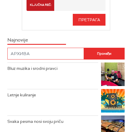
RADIO BEOGRAD 2
SPORT
KLJUČNA REČ:
RADIO BEOGRAD 3
SERIJA
BEOGRAD 202
INFO
Najnovije
RADIO PLETENICA
FILM
RADIO ROKENROLER
RADIO DŽUBOKS
Bluz muzika i srodni pravci
RADIO VRTEŠKA
RADIO DŽEZER
Letnje kuliranje
ARHIV
Svaka pesma nosi svoju priču