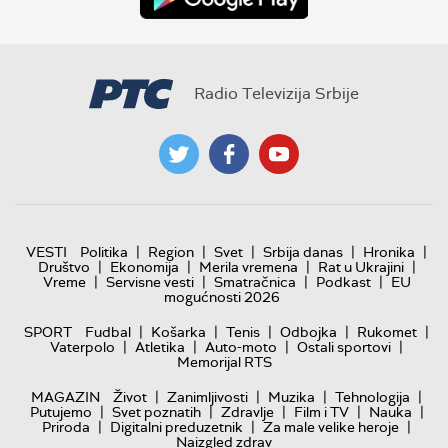
Radio Televizija Srbije
|
|
|
|
|
VESTI
Politika
Region
Svet
Srbija danas
Hronika
|
|
|
|
Društvo
Ekonomija
Merila vremena
Rat u Ukrajini
|
|
|
|
Vreme
Servisne vesti
Smatračnica
Podkast
EU
mogućnosti 2026
|
|
|
|
|
SPORT
Fudbal
Košarka
Tenis
Odbojka
Rukomet
|
|
|
|
Vaterpolo
Atletika
Auto-moto
Ostali sportovi
Memorijal RTS
|
|
|
|
MAGAZIN
Život
Zanimljivosti
Muzika
Tehnologija
|
|
|
|
|
Putujemo
Svet poznatih
Zdravlje
Film i TV
Nauka
|
|
|
Priroda
Digitalni preduzetnik
Za male velike heroje
Naizgled zdrav