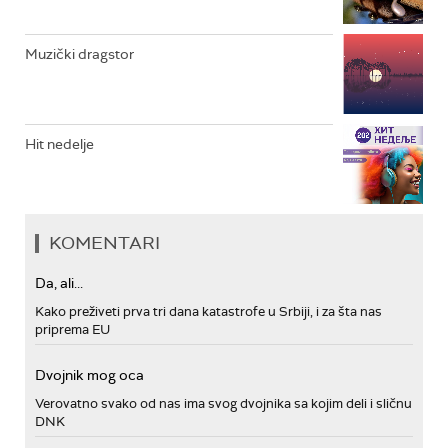
Muzički dragstor
Hit nedelje
KOMENTARI
Da, ali...
Kako preživeti prva tri dana katastrofe u Srbiji, i za šta nas
priprema EU
Dvojnik mog oca
Verovatno svako od nas ima svog dvojnika sa kojim deli i sličnu
DNK