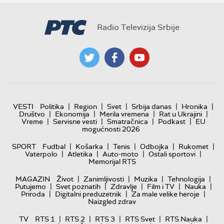
Radio Televizija Srbije
|
|
|
|
|
VESTI
Politika
Region
Svet
Srbija danas
Hronika
|
|
|
|
Društvo
Ekonomija
Merila vremena
Rat u Ukrajini
|
|
|
|
Vreme
Servisne vesti
Smatračnica
Podkast
EU
mogućnosti 2026
|
|
|
|
|
SPORT
Fudbal
Košarka
Tenis
Odbojka
Rukomet
|
|
|
|
Vaterpolo
Atletika
Auto-moto
Ostali sportovi
Memorijal RTS
|
|
|
|
MAGAZIN
Život
Zanimljivosti
Muzika
Tehnologija
|
|
|
|
|
Putujemo
Svet poznatih
Zdravlje
Film i TV
Nauka
|
|
|
Priroda
Digitalni preduzetnik
Za male velike heroje
Naizgled zdrav
|
|
|
|
|
TV
RTS 1
RTS 2
RTS 3
RTS Svet
RTS Nauka