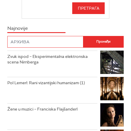
RADIO BEOGRAD 3
SERIJA
BEOGRAD 202
INFO
Najnovije
RADIO PLETENICA
FILM
RADIO ROKENROLER
RADIO DŽUBOKS
Zvuk ispod – Eksperimentalna elektronska
scena Nirnberga
RADIO VRTEŠKA
RADIO DŽEZER
Pol Lemerl: Rani vizantijski humanizam (1)
ARHIV
Žene u muzici – Franciska Flajšanderl