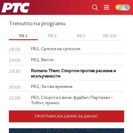
RTS
Trenutno na programu
RB 1
RB 2
RB 3
RB 202
РБ1, Српски на српском
18:55
РБ1, Вести
19:00
Romano Them: Спортом против расизма и
19:30
искључености
РБ1, За све времена
20:00
РБ1, Спортско вече, фудбал: Партизан –
21:00
Тобол, пренос
ПРОГРАМСКА ШЕМА ЗА ДАНАС