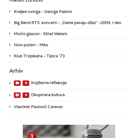
Kraljevi svinga – George Paxton
Big Bend RTS, koncerti – „Dame pevaju džez“ –2004, I deo
Moćni glasovi – Ethel Waters
Novi putevi – Miks
Klub Tropikana – Tipica ‘73
Arhiv
Književne refleksije
Okupirana kultura
Vlastimir Pavlović Carevac