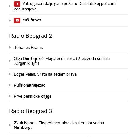
Vatrogasci i dalje gase požar u Deliblatskoj peščari i
kod Kraljeva.
Miš-fitnes
Radio Beograd 2
Johanes Brams
Olga Dimitrijević: Magareće mleko (2. epizoda serijala
„Organik lajf”)
Edgar Valas: Vrata sa sedam brava
Puškomitraljezac
Prve pesničke knjige
Radio Beograd 3
Zvuk ispod – Eksperimentalna elektronska scena
Nirnberga