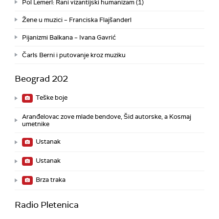
Pol Lemerl: Rani vizantijski humanizam (1)
Žene u muzici – Franciska Flajšanderl
Pijanizmi Balkana – Ivana Gavrić
Čarls Berni i putovanje kroz muziku
Beograd 202
Teške boje
Aranđelovac zove mlade bendove, Šid autorske, a Kosmaj
umetnike
Ustanak
Ustanak
Brza traka
Radio Pletenica