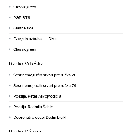
Classicgreen
PGP RTS
Glasne žice
Evergrin azbuka – Il Divo
Classicgreen
Radio Vrteška
Šest nemogućih stvari pre ručka 78
Šest nemogućih stvari pre ručka 79
Poezija: Petar Alivojvodić 8
Poezija: Radmila Šehić
Dobro jutro deco: Dedin bicikl
Radio Džezer