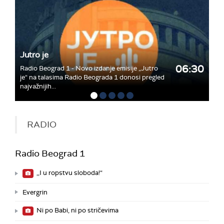
Jutro je
06:30
Radio Beograd 1 - Novo izdanje emisije „Jutro
je“ na talasima Radio Beograda 1 donosi pregled
najvažnijih...
RADIO
Radio Beograd 1
,,I u ropstvu sloboda!“
Evergrin
Ni po Babi, ni po stričevima