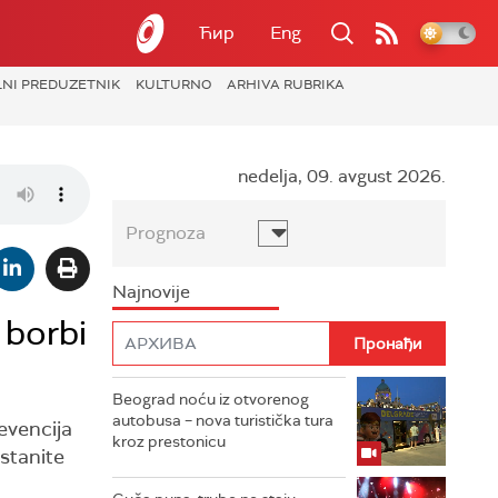
Ћир
Eng
LNI PREDUZETNIK
KULTURNO
ARHIVA RUBRIKA
nedelja, 09. avgust 2026.
Prognoza
Najnovije
 borbi
Beograd noću iz otvorenog
autobusa – nova turistička tura
revencija
kroz prestonicu
ostanite