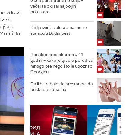
Guča puna, trube ne staju –
večeras okršaj najboljih
orkestara
mo zdravi,
uvek
ljšaju
Divlja svinja zalutala na metro
r Momčilo
stanicu u Budimpešti
Ronaldo pred oltarom u 41.
godini – kako je gradio porodicu
mnogo pre nego što je upoznao
Georginu
Da li bi trebalo da prestanete da
pucketate prstima