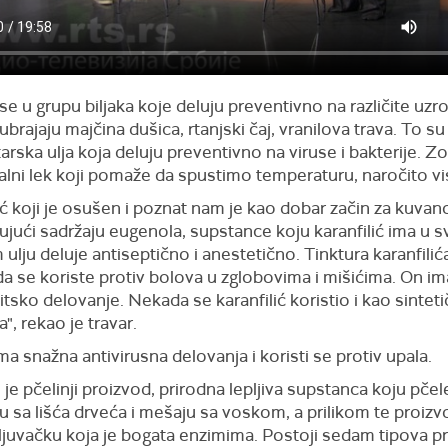
 se u grupu biljaka koje deluju preventivno na različite uzr
 ubrajaju majčina dušica, rtanjski čaj, vranilova trava. To su
arska ulja koja deluju preventivno na viruse i bakterije. Zo
alni lek koji pomaže da spustimo temperaturu, naročito v
ić koji je osušen i poznat nam je kao dobar začin za kuvano
jujući sadržaju eugenola, supstance koju karanfilić ima u 
ulju deluje antiseptično i anestetično. Tinktura karanfilića 
da se koriste protiv bolova u zglobovima i mišićima. On ima
itsko delovanje. Nekada se karanfilić koristio i kao sintet
a", rekao je travar.
a snažna antivirusna delovanja i koristi se protiv upala.
 je pčelinji proizvod, prirodna lepljiva supstanca koju pčel
ju sa lišća drveća i mešaju sa voskom, a prilikom te proiz
ljuvačku koja je bogata enzimima. Postoji sedam tipova p