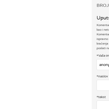
BROJ
Uput
Komentari
kao i net
Komentar
ispravno 
kraćenja 
poslati 
*Vaše im
*naslov
*tekst