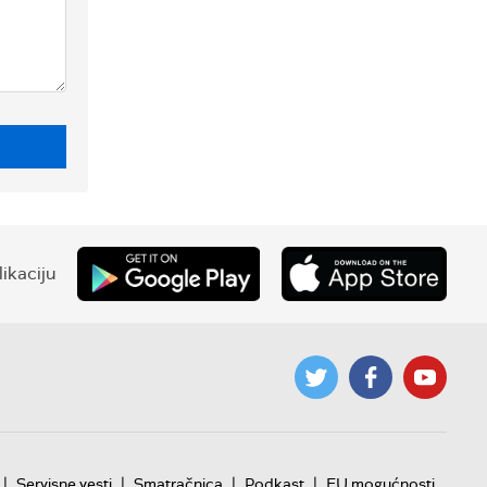
ikaciju
|
|
|
|
Servisne vesti
Smatračnica
Podkast
EU mogućnosti