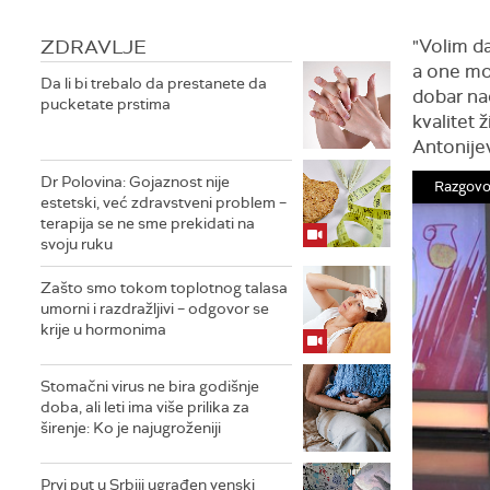
ZDRAVLJE
"Volim da
a one mo
Da li bi trebalo da prestanete da
dobar na
pucketate prstima
kvalitet 
Antonijev
Dr Polovina: Gojaznost nije
Razgovo
estetski, već zdravstveni problem –
terapija se ne sme prekidati na
svoju ruku
Zašto smo tokom toplotnog talasa
umorni i razdražljivi – odgovor se
krije u hormonima
Stomačni virus ne bira godišnje
doba, ali leti ima više prilika za
širenje: Ko je najugroženiji
Prvi put u Srbiji ugrađen venski