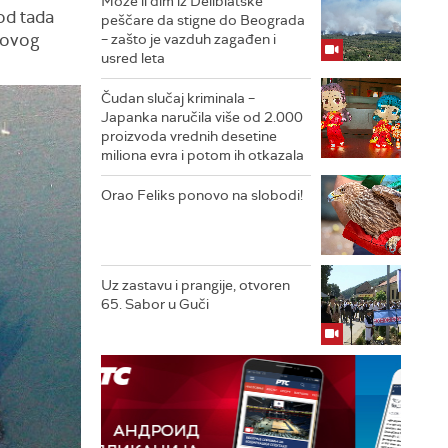
Može li dim iz Deliblatske
od tada
peščare da stigne do Beograda
 novog
– zašto je vazduh zagađen i
usred leta
Čudan slučaj kriminala –
Japanka naručila više od 2.000
proizvoda vrednih desetine
miliona evra i potom ih otkazala
Orao Feliks ponovo na slobodi!
Uz zastavu i prangije, otvoren
65. Sabor u Guči