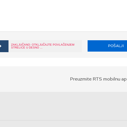
ZAKLJUČANO: OTKLJUČAJTE POVLAČENJEM
POŠALJI
STRELICE U DESNO ...
Preuzmite RTS mobilnu apl