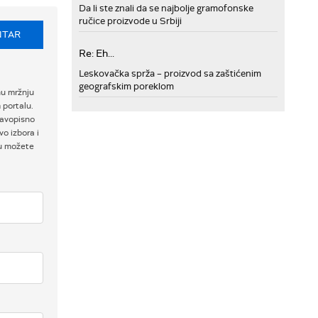
Da li ste znali da se najbolje gramofonske
ručice proizvode u Srbiji
NTAR
Re: Eh...
Leskovačka sprža – proizvod sa zaštićenim
geografskim poreklom
nu mržnju
 portalu.
ravopisno
o izbora i
ku možete