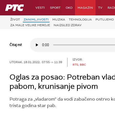
RTS
VESTI
SPORT
OKO
MAGAZIN
TV
RAD
ŽIVOT
ZANIMLJIVOSTI
MUZIKA
TEHNOLOGIJA
PUTUJEMO
ZA MALE VELIKE HEROJE
NAIZGLED ZDRAV
Čitaj mi!
IZVOR:
UTORAK, 18.01.2022, 07:55 -> 11:39
RTS, BBC
Oglas za posao: Potreban vlad
pabom, krunisanje pivom
Potraga za „vladarom“ da vodi zabačeno ostrvo ko
trista godina star pab.