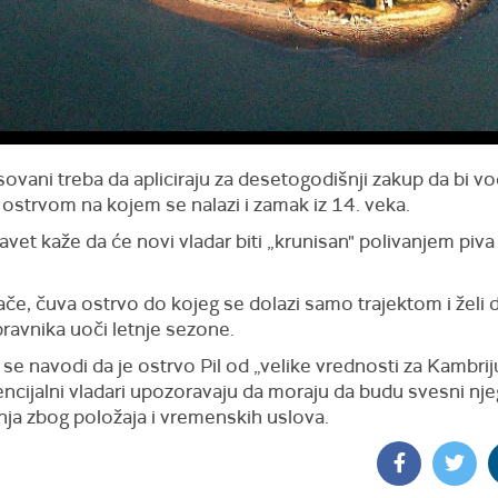
ovani treba da apliciraju za desetogodišnji zakup da bi vod
i ostrvom na kojem se nalazi i zamak iz 14. veka.
avet kaže da će novi vladar biti „krunisan" polivanjem piv
ače, čuva ostrvo do kojeg se dolazi samo trajektom i želi
ravnika uoči letnje sezone.
se navodi da je ostrvo Pil od „velike vrednosti za Kambriju“
ncijalni vladari upozoravaju da moraju da budu svesni nj
nja zbog položaja i vremenskih uslova.