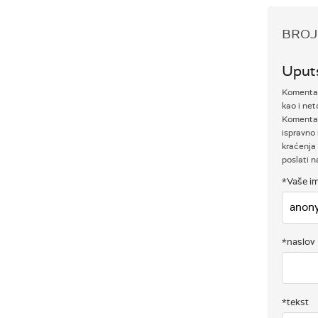
BROJ
Uput
Komentari
kao i net
Komentar
ispravno 
kraćenja 
poslati 
*Vaše im
*naslov
*tekst