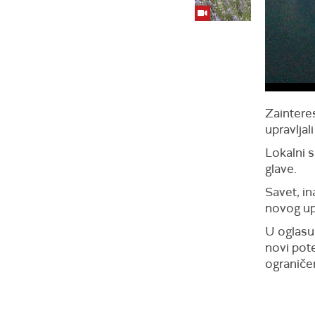
Zainteres
upravljal
Lokalni s
glave.
Savet, in
novog up
U oglasu 
novi pote
ograniče