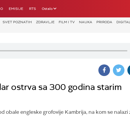
IO
EMISIJE
RTS
Ostalo
SVET POZNATIH
ZDRAVLJE
FILM I TV
NAUKA
PRIRODA
DIGITA
ar ostrva sa 300 godina starim
d obale engleske grofovije Kambrija, na kom se nalazi