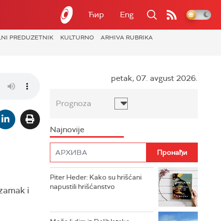
Ћир
Eng
LNI PREDUZETNIK
KULTURNO
ARHIVA RUBRIKA
petak, 07. avgust 2026.
Prognoza
Najnovije
Piter Heder: Kako su hrišćani
napustili hrišćanstvo
 zamak i