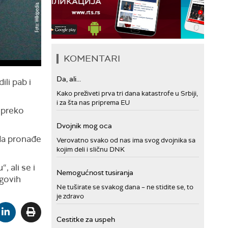
KOMENTARI
Da, ali...
ili pab i
Kako preživeti prva tri dana katastrofe u Srbiji,
i za šta nas priprema EU
a preko
Dvojnik mog oca
 da pronađe
Verovatno svako od nas ima svog dvojnika sa
kojim deli i sličnu DNK
, ali se i
Nemogućnost tusiranja
egovih
Ne tuširate se svakog dana – ne stidite se, to
je zdravo
Cestitke za uspeh