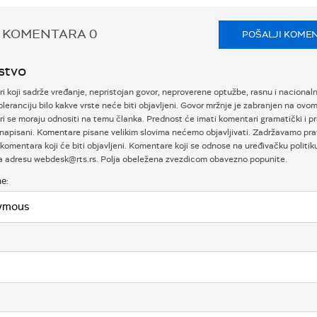
 KOMENTARA
0
POŠALJI KOME
stvo
 koji sadrže vređanje, nepristojan govor, neproverene optužbe, rasnu i nacional
oleranciju bilo kakve vrste neće biti objavljeni. Govor mržnje je zabranjen na ovom
i se moraju odnositi na temu članka. Prednost će imati komentari gramatički i p
napisani. Komentare pisane velikim slovima nećemo objavljivati. Zadržavamo prav
komentara koji će biti objavljeni. Komentare koji se odnose na uređivačku politi
na adresu webdesk@rts.rs. Polja obeležena zvezdicom obavezno popunite.
e: