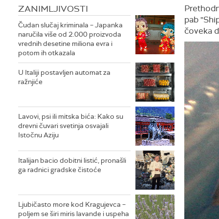
ZANIMLJIVOSTI
Prethodni
pab "Ship
Čudan slučaj kriminala – Japanka
čoveka d
naručila više od 2.000 proizvoda
vrednih desetine miliona evra i
potom ih otkazala
U Italiji postavljen automat za
ražnjiće
Lavovi, psi ili mitska bića: Kako su
drevni čuvari svetinja osvajali
Istočnu Aziju
Italijan bacio dobitni listić, pronašli
ga radnici gradske čistoće
Ljubičasto more kod Kragujevca –
poljem se širi miris lavande i uspeha