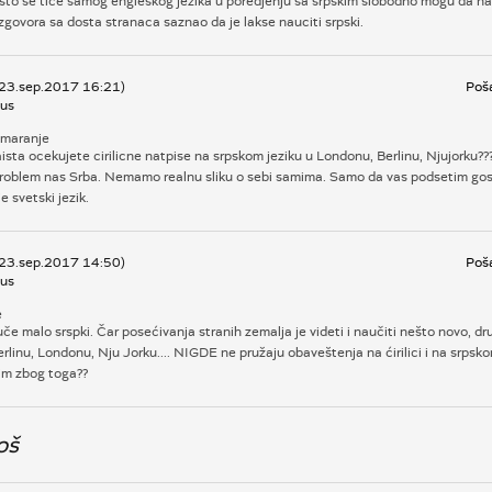
 sto se tice samog engleskog jezika u poredjenju sa srpskim slobodno mogu da n
zgovora sa dosta stranaca saznao da je lakse nauciti srpski.
 23.sep.2017 16:21)
Poša
us
Smaranje
zaista ocekujete cirilicne natpise na srpskom jeziku u Londonu, Berlinu, Njujorku???
problem nas Srba. Nemamo realnu sliku o sebi samima. Samo da vas podsetim go
e svetski jezik.
 23.sep.2017 14:50)
Poša
us
e
e malo srspki. Čar posećivanja stranih zemalja je videti i naučiti nešto novo, drug
rlinu, Londonu, Nju Jorku.... NIGDE ne pružaju obaveštenja na ćirilici i na srps
lim zbog toga??
oš