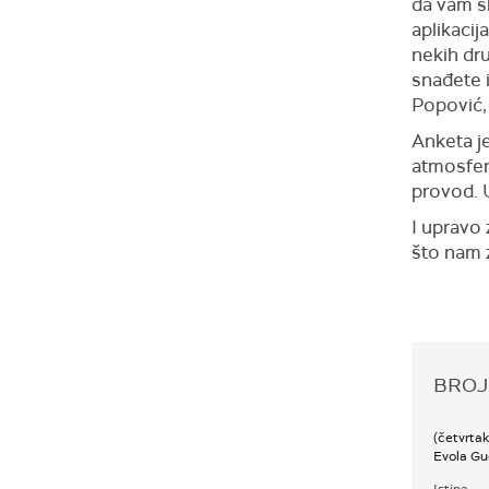
da vam s
aplikacij
nekih dru
snađete 
Popović, 
Anketa j
atmosferu
provod. 
I upravo 
što nam z
BROJ
(četvrta
Evola G