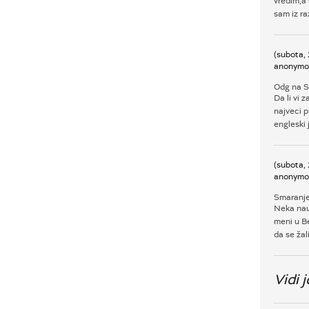
vredim,a
sam iz ra
(subota,
anonymo
Odg na 
Da li vi 
najveci 
engleski j
(subota,
anonymo
Smaranj
Neka nauč
meni u Be
da se ža
Vidi j