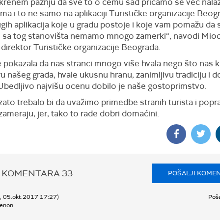
krenem pažnju da sve to o čemu sad pričamo se već nalaz
ama i to ne samo na aplikaciji Turističke organizacije Beogr
gih aplikacija koje u gradu postoje i koje vam pomažu da 
i sa tog stanovišta nemamo mnogo zamerki“, navodi Mio
direktor Turističke organizacije Beograda.
e pokazala da nas stranci mnogo više hvala nego što nas 
 našeg grada, hvale ukusnu hranu, zanimljivu tradiciju i d
Ubedljivo najvišu ocenu dobilo je naše gostoprimstvo.
zato trebalo bi da uvažimo primedbe stranih turista i pop
ameraju, jer, tako to rade dobri domaćini.
 KOMENTARA
33
POŠALJI KOME
k, 05.okt.2017 17:27)
Poša
uenon