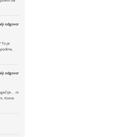
apisem da
lji odgovor
 To je
spodine,
lji odgovor
ačije.... ni
kom. Kome