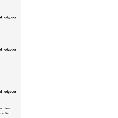
lji odgovor
lji odgovor
lji odgovor
u u ime
m koliko