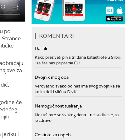
ju po
KOMENTARI
. Strance
litičke
Da, ali...
Kako preživeti prva tri dana katastrofe u Srbiji,
saobraćaju,
i za šta nas priprema EU
najave za
Dvojnik mog oca
dič,
Verovatno svako od nas ima svog dvojnika sa
kojim deli i sličnu DNK
 godine će
Nemogućnost tusiranja
sledećeg
Ne tuširate se svakog dana – ne stidite se, to
nijih
je zdravo
jeziku i
Cestitke za uspeh