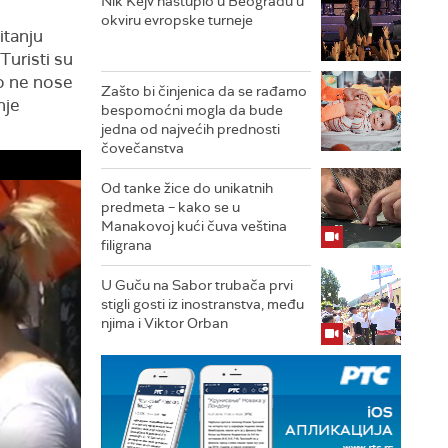
Nik Kejv nastupio u Beogradu u
okviru evropske turneje
itanju
 Turisti su
to ne nose
Zašto bi činjenica da se rađamo
nje
bespomoćni mogla da bude
jedna od najvećih prednosti
čovečanstva
Od tanke žice do unikatnih
predmeta – kako se u
Manakovoj kući čuva veština
filigrana
U Guču na Sabor trubača prvi
stigli gosti iz inostranstva, među
njima i Viktor Orban