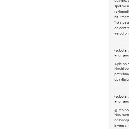
odavno, t
spotovi n
reklamni
biti "mam
"ista pes
od centr
aerodrom 
(subota,
anonymo
Ajde bol
Nashi pos
potrebna
obavljaju
(subota,
anonymo
@Realno
Nas narod
ne bacaju
inventar 