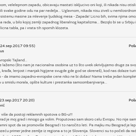
om, velelepnom zapadu, obicavaju mastati iskljucivo oni koji, ili nikada nisu otisl
ili svake godine odu na par nedelja... Uglavnom, nikada nisu ziveli u nemilosrdn
m sistemu masine za mlevenje ljudskog mesa - Zapada! Licno bih, svima njima omo
a rada, u bilo kojoj zemlji zapadnog liberalnog kapitalizma... Bezqlo bi se u Srbiju i
ilicna tabla, pa i vrata tih spornih klozeta.
, 24.sep.2017 09:55)
Poša
us
vropski Tajland...
ne lažemo (što nam je nacionalna osobina uz to što uvek okrivljujemo druge za sv
, krađa, lenjost i manjak higijene svugde gde god se okreneš), kod nas dolaze turist
no - da imamo zapadno-evropske cene niko ne bi došao! Nama treba jedan komplet
 u smislu morala, opšte kulture i prestanka samoombanjivanja...
 23.sep.2017 20:20)
Poša
vić
 više da postoji reklamnih spotova o BG-u!!!
rad je moj grad i mnogo ga volim. Proputovao sam skoro celu Evropu. No nije sa
amni spot da se promoviše Beograd i to naročito leti. Pa majku mu Beograd je lep i
zeću primer jedne zemlje iz regiona a to je Slovenija. Slovenci su to počeli da rad