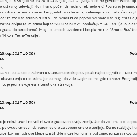
ačnije 1985.godine. Pa zato su tu gde jesu! O Ljubljani da ne govorim! Non stop 
a državnoj televiziji! No mi smo počeli da radimo tek nedavno! Potrebno je samo 
h spotova recimo o divnim beogradskim kafanama, Kalemegdanu... tako će naš gl
ac" za što više stranih turista. i da morali bi da popravimo malo više higijenu! P
ma" sa divljim takstistima koji te "vuku za rukav" i naplaćuju ti 50 EUR (iako je 
a grada do aerodroma). Mogli bi smo da uvedemo i besplatne tkz. "Shutle Bus" (r
"Nikola Tesla-Terazije).
 23.sep.2017 19:09)
Poša
us
an
lanici su sa ulice izabrani u skupstinu oko koje su pisali najbolje grafite. Turistim
 obavestenja o toaletima jer su mogli da vide svojim ocima gde to nashi Beogradj
 i to je jedna svojevrsna turisticka atrakcija.
 23.sep.2017 18:50)
Poša
us
 je nekulturan i ne voli ni svoje gradove ni svoju zemlju.Jer da voli, malo bi se pot
 po svuda smece i da barem ociste za sobom ono sto uprljaju. Da ne razbijaju i u
u parkovma i odnose klupe iz istih .Ne moze komunalni policajac ici iza svakog po