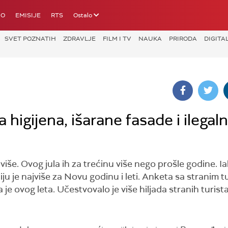
IO
EMISIJE
RTS
Ostalo
SVET POZNATIH
ZDRAVLJE
FILM I TV
NAUKA
PRIRODA
DIGITA
higijena, išarane fasade i ilegaln
 više. Ovog jula ih za trećinu više nego prošle godine. I
ju je najviše za Novu godinu i leti. Anketa sa stranim t
je ovog leta. Učestvovalo je više hiljada stranih turista