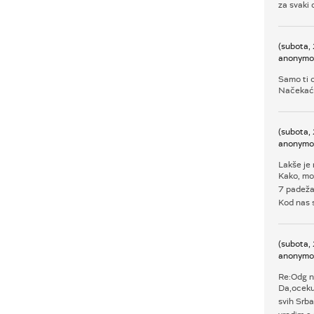
za svaki 
(subota,
anonymo
Samo ti 
Načekać
(subota,
anonymo
Lakše je 
Kako, mol
7 padeža
Kod nas s
(subota,
anonymo
Re:Odg n
Da,oceku
svih Srba