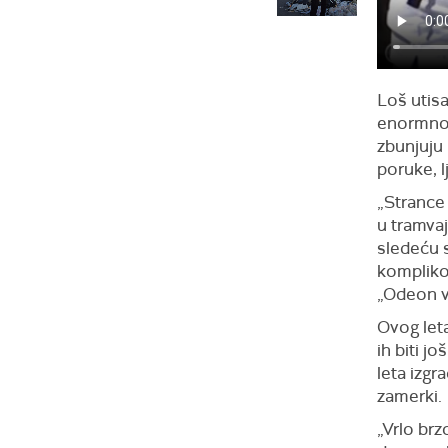
Loš utisa
enormno 
zbunjuju i
poruke, l
„Strance 
u tramva
sledeću 
komplikov
„Odeon vo
Ovog leta
ih biti j
leta izgr
zamerki.
„Vrlo br