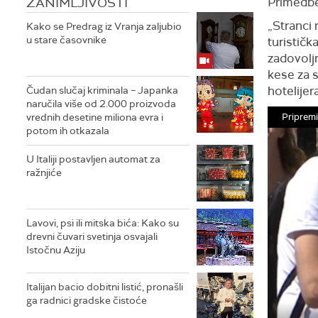
ZANIMLJIVOSTI
Primedbe
„Stranci 
Kako se Predrag iz Vranja zaljubio
u stare časovnike
turističk
zadovolj
kese za 
hotelijera
Čudan slučaj kriminala – Japanka
naručila više od 2.000 proizvoda
vrednih desetine miliona evra i
Priprem
potom ih otkazala
U Italiji postavljen automat za
ražnjiće
Lavovi, psi ili mitska bića: Kako su
drevni čuvari svetinja osvajali
Istočnu Aziju
Italijan bacio dobitni listić, pronašli
ga radnici gradske čistoće