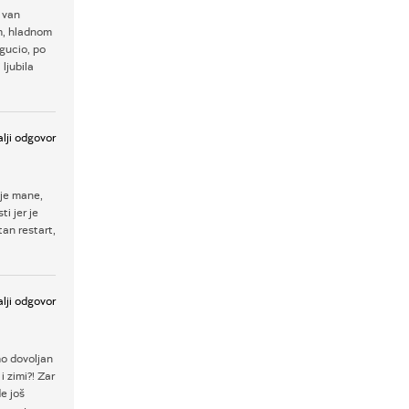
i van
om, hladnom
gucio, po
 ljubila
lji odgovor
oje mane,
i jer je
an restart,
lji odgovor
mo dovoljan
 zimi?! Zar
e još