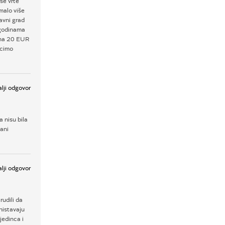
se vrte
malo više
avni grad
a godinama
cena 20 EUR
ecimo
lji odgovor
a nisu bila
ani
lji odgovor
rudili da
nistavaju
jedinca i