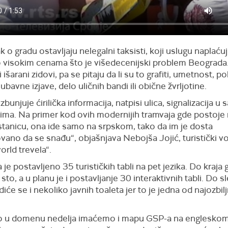
k o gradu ostavljaju nelegalni taksisti, koji uslugu naplaću
visokim cenama što je višedecenijski problem Beograda
 išarani zidovi, pa se pitaju da li su to grafiti, umetnost, po
jubavne izjave, delo uličnih bandi ili obične žvrljotine.
zbunjuje ćirilička informacija, natpisi ulica, signalizacija u 
jima. Na primer kod ovih modernijih tramvaja gde postoje 
stanicu, ona ide samo na srpskom, tako da im je dosta
ano da se snađu“, objašnjava Nebojša Jojić, turistički vo
rld trevela“.
 je postavljeno 35 turističkih tabli na pet jezika. Do kraja
oš sto, a u planu je i postavljanje 30 interaktivnih tabli. Do 
adiće se i nekoliko javnih toaleta jer to je jedna od najozbilj
zo u domenu nedelja imaćemo i mapu GSP-a na engleskom 