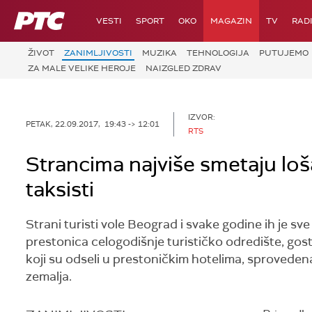
RTS
VESTI
SPORT
OKO
MAGAZIN
TV
RAD
ŽIVOT
ZANIMLJIVOSTI
MUZIKA
TEHNOLOGIJA
PUTUJEMO
ZA MALE VELIKE HEROJE
NAIZGLED ZDRAV
IZVOR:
PETAK, 22.09.2017, 19:43 -> 12:01
RTS
Strancima najviše smetaju loša 
taksisti
Strani turisti vole Beograd i svake godine ih je sve
prestonica celogodišnje turističko odredište, gosti
koji su odseli u prestoničkim hotelima, sprovedena 
zemalja.