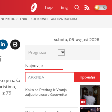
Ћир
Eng
LNI PREDUZETNIK
KULTURNO
ARHIVA RUBRIKA
subota, 08. avgust 2026.
Prognoza
i
Najnovije
ako je naša
uristima,
Kako se Predrag iz Vranja
 iz 75
zaljubio u stare časovnike