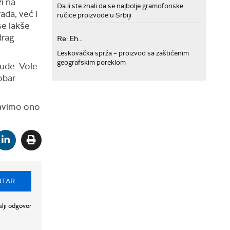
i na
Da li ste znali da se najbolje gramofonske
ada, već i
ručice proizvode u Srbiji
se lakše
drag
Re: Eh...
Leskovačka sprža – proizvod sa zaštićenim
geografskim poreklom
kude. Vole
obar
ravimo ono
NTAR
lji odgovor