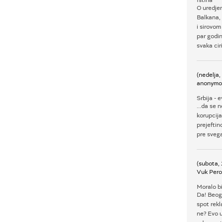
Istina
O uredjen
Balkana, 
i sirovo
par godin
svaka cir
(nedelja
anonymo
Srbija - e
...da se 
korupcija
prejefti
pre svega
(subota,
Vuk Pero
Moralo bi
Da! Beog
spot rekl
ne? Evo u