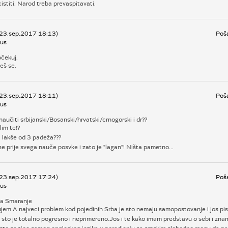
cistiti. Narod treba prevaspitavati.
 23.sep.2017 18:13)
Poša
us
očekuj.
eš se.
 23.sep.2017 18:11)
Poša
us
naučiti srbijanski/Bosanski/hrvatski/crnogorski i dr??
im te!?
 lakše od 3 padeža???
e prije svega nauče posvke i zato je "lagan"! Ništa pametno...
 23.sep.2017 17:24)
Poša
us
a Smaranje
jem.A najveci problem kod pojedinih Srba je sto nemaju samopostovanje i jos pis
 sto je totalno pogresno i neprimereno.Jos i te kako imam predstavu o sebi i zna