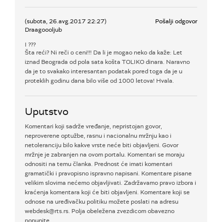
(subota, 26.avg.2017 22:27)
Pošalji odgovor
Draagoooljub
I ???
Šta reći? Ni reči o ceni!!! Da li je mogao neko da kaže: Let
iznad Beograda od pola sata košta TOLIKO dinara. Naravno
da je to svakako interesantan podatak pored toga da je u
proteklih godinu dana bilo više od 1000 letova! Hvala.
Uputstvo
Komentari koji sadrže vređanje, nepristojan govor,
neproverene optužbe, rasnu i nacionalnu mržnju kao i
netoleranciju bilo kakve vrste neće biti objavljeni. Govor
mržnje je zabranjen na ovom portalu. Komentari se moraju
odnositi na temu članka. Prednost će imati komentari
gramatički i pravopisno ispravno napisani. Komentare pisane
velikim slovima nećemo objavljivati. Zadržavamo pravo izbora i
kraćenja komentara koji će biti objavljeni. Komentare koji se
odnose na uređivačku politiku možete poslati na adresu
webdesk@rts.rs. Polja obeležena zvezdicom obavezno
popunite.