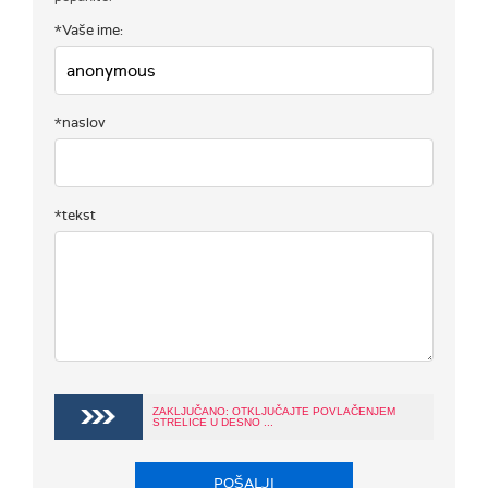
*Vaše ime:
*naslov
*tekst
ZAKLJUČANO: OTKLJUČAJTE POVLAČENJEM
STRELICE U DESNO ...
POŠALJI