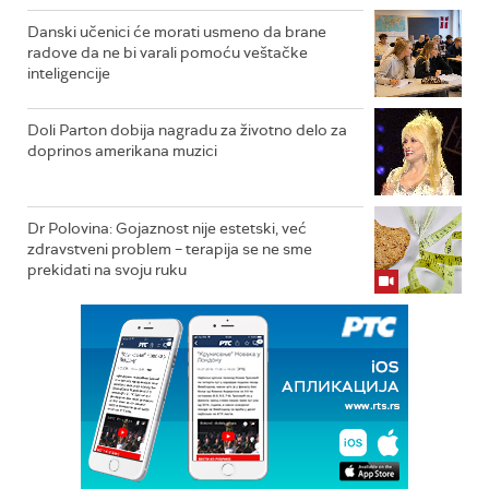
Danski učenici će morati usmeno da brane
radove da ne bi varali pomoću veštačke
inteligencije
Doli Parton dobija nagradu za životno delo za
doprinos amerikana muzici
Dr Polovina: Gojaznost nije estetski, već
zdravstveni problem – terapija se ne sme
prekidati na svoju ruku