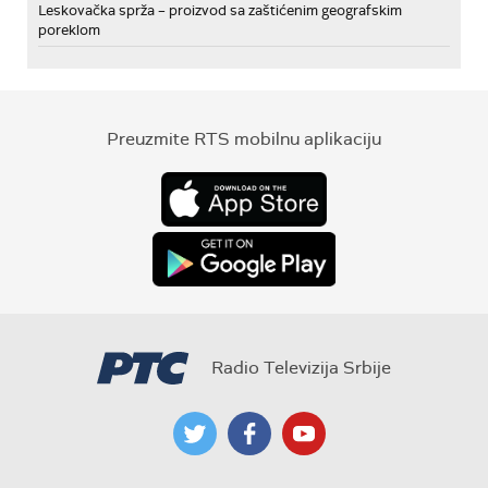
Leskovačka sprža – proizvod sa zaštićenim geografskim
poreklom
Preuzmite RTS mobilnu aplikaciju
Radio Televizija Srbije