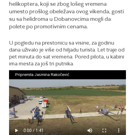
helikoptera, koji se zbog lošeg vremena
umesto prošlog obeležava ovog vikenda, gosti
su sa helidroma u Dobanovcima mogli da
polete po promotivnim cenama.
U pogledu na prestonicu sa visine, za godinu
dana uživalo je više od hiljadu turista. Let traje od
pet minuta do sat vremena. Pored pilota, u kabini
ima mesta za još tri putnika.
Pripremila Jasmina Rakočević