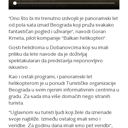
"Ono što bi mi trenutno izdvojili je panoramski let
od pola sata iznad Beograda koji pruža svakako
fantastičan pogled i uživanje", navodi Goran
Krneta, pilot kompanije "Balkan helikopteri".
Gosti helidroma u Dobanovcima koji su imali
priliku da lete navode da je doživljaj
spektakularan da predstavlja neponovljivo
iskustvo .
Kao i ostali programi, i panoramski let
helikopterom je u ponudi Turističke organizacije
Beograda u svim njenim informativnim centrima u
gradu. Za sada ima više domaćih nego stranih
turista.
"Uglavnom su turisti ljudi koji žele da iznenade
svoje najbliže. Između ostalog imali smo i
veridbe. Za godinu dana imali smo pet veridbi",