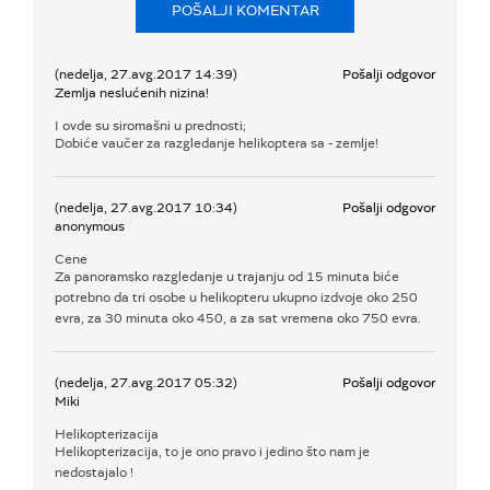
POŠALJI KOMENTAR
(nedelja, 27.avg.2017 14:39)
Pošalji odgovor
Zemlja neslućenih nizina!
I ovde su siromašni u prednosti;
Dobiće vaučer za razgledanje helikoptera sa - zemlje!
(nedelja, 27.avg.2017 10:34)
Pošalji odgovor
anonymous
Cene
Za panoramsko razgledanje u trajanju od 15 minuta biće
potrebno da tri osobe u helikopteru ukupno izdvoje oko 250
evra, za 30 minuta oko 450, a za sat vremena oko 750 evra.
(nedelja, 27.avg.2017 05:32)
Pošalji odgovor
Miki
Helikopterizacija
Helikopterizacija, to je ono pravo i jedino što nam je
nedostajalo !