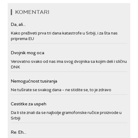
KOMENTARI
Da, ali...
Kako preživeti prva tri dana katastrofe u Srbiji, i za šta nas
priprema EU
Dvojnik mog oca
Verovatno svako od nas ima svog dvojnika sa kojim deli i sličnu
DNK
Nemogućnost tusiranja
Ne tuširate se svakog dana – ne stidite se, to je zdravo
Cestitke za uspeh
Da li ste znali da se najbolje gramofonske ručice proizvode u
Srbiji
Re: Eh...