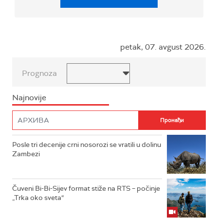
petak, 07. avgust 2026.
Prognoza
Najnovije
Posle tri decenije crni nosorozi se vratili u dolinu
Zambezi
Čuveni Bi-Bi-Sijev format stiže na RTS – počinje
„Trka oko sveta“