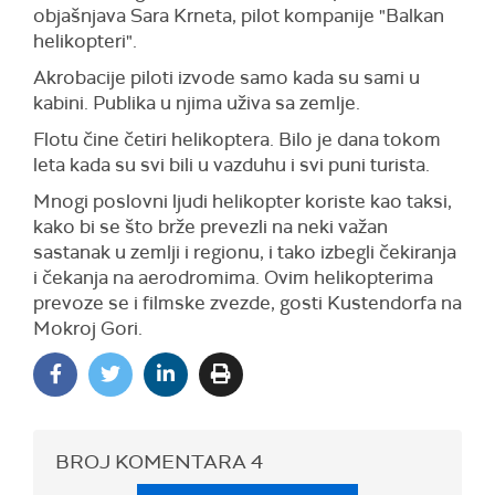
objašnjava Sara Krneta, pilot kompanije "Balkan
helikopteri".
Akrobacije piloti izvode samo kada su sami u
kabini. Publika u njima uživa sa zemlje.
Flotu čine četiri helikoptera. Bilo je dana tokom
leta kada su svi bili u vazduhu i svi puni turista.
Mnogi poslovni ljudi helikopter koriste kao taksi,
kako bi se što brže prevezli na neki važan
sastanak u zemlji i regionu, i tako izbegli čekiranja
i čekanja na aerodromima. Ovim helikopterima
prevoze se i filmske zvezde, gosti Kustendorfa na
Mokroj Gori.
BROJ KOMENTARA
4