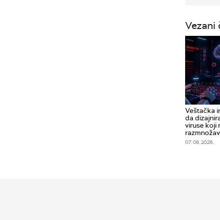
Vezani 
Veštačka in
da dizajni
viruse koji
razmnožav
07. 08. 2026.