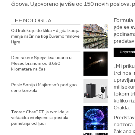
čipova. Ugovoreno je više od 150 novih poslova, p
TEHNOLOGIJA
Formula 1
gde se sv
Od kolekcije do klika – digitalizacija
godinama
menja način na koji čuvamo filmove
predstav
i igre
Pripremi
Deo rakete Spejs-Iksa udario u
Mesec brzinom od 8.690
„Mi priku
kilometara na čas
trci nos
upravlja
Posle Sonija i Majkrosoft podigao
miliseku
cene konzola
tokom trk
koliko ri
Orakla.
Tvorac ChatGPT-ja tvrdi da je
Predstav
veštačka inteligencija postala
pametnija od ljudi
nadzora.
čak anali