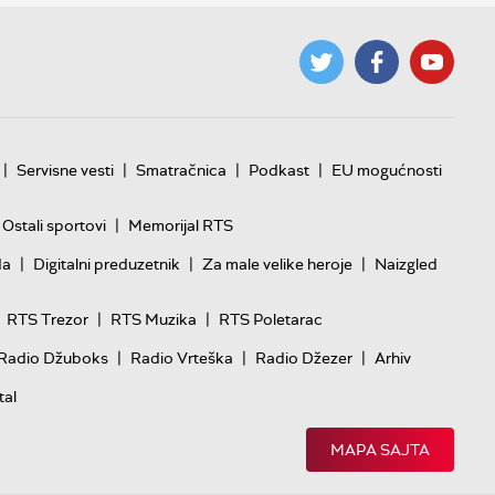
|
|
|
|
Servisne vesti
Smatračnica
Podkast
EU mogućnosti
|
Ostali sportovi
Memorijal RTS
|
|
|
da
Digitalni preduzetnik
Za male velike heroje
Naizgled
|
|
RTS Trezor
RTS Muzika
RTS Poletarac
|
|
|
Radio Džuboks
Radio Vrteška
Radio Džezer
Arhiv
tal
MAPA SAJTA