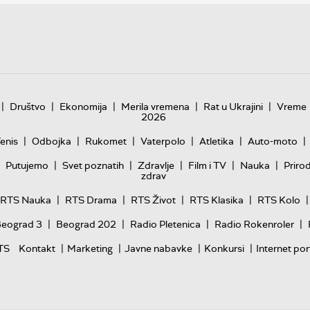
|
|
|
|
|
Društvo
Ekonomija
Merila vremena
Rat u Ukrajini
Vreme
2026
|
|
|
|
|
|
enis
Odbojka
Rukomet
Vaterpolo
Atletika
Auto-moto
|
|
|
|
|
Putujemo
Svet poznatih
Zdravlje
Film i TV
Nauka
Priro
zdrav
|
|
|
|
|
RTS Nauka
RTS Drama
RTS Život
RTS Klasika
RTS Kolo
|
|
|
|
Beograd 3
Beograd 202
Radio Pletenica
Radio Rokenroler
|
|
|
|
TS
Kontakt
Marketing
Javne nabavke
Konkursi
Internet por