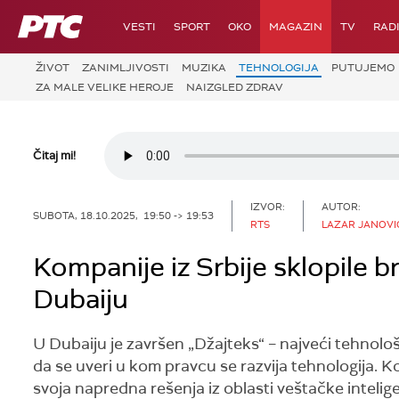
RTS
VESTI
SPORT
OKO
MAGAZIN
TV
RAD
ŽIVOT
ZANIMLJIVOSTI
MUZIKA
TEHNOLOGIJA
PUTUJEMO
ZA MALE VELIKE HEROJE
NAIZGLED ZDRAV
Čitaj mi!
IZVOR:
AUTOR:
SUBOTA, 18.10.2025, 19:50 -> 19:53
RTS
LAZAR JANOVI
Kompanije iz Srbije sklopile 
Dubaiju
U Dubaiju je završen „Džajteks“ – najveći tehnološk
da se uveri u kom pravcu se razvija tehnologija. K
svoja napredna rešenja iz oblasti veštačke intelige