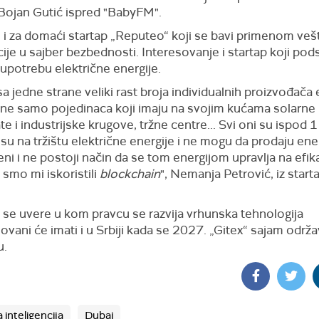
 Bojan Gutić ispred "BabyFM".
e i za domaći startap „Reputeo“ koji se bavi primenom ve
cije u sajber bezbednosti. Interesovanje i startap koji pod
upotrebu električne energije.
 jedne strane veliki rast broja individualnih proizvođača 
, ne samo pojedinaca koji imaju na svojim kućama solarne
e i industrijske krugove, tržne centre... Svi oni su ispod 
i su na tržištu električne energije i ne mogu da prodaju ene
eni i ne postoji način da se tom energijom upravlja na efi
 smo mi iskoristili
blockchain
", Nemanja Petrović, iz start
a se uvere u kom pravcu se razvija vrhunska tehnologija
ovani će imati i u Srbiji kada se 2027. „Gitex“ sajam održa
u.
 inteligencija
Dubai