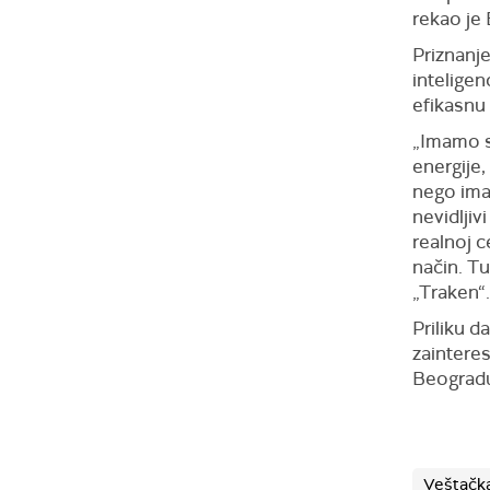
rekao je
Priznanj
inteligen
efikasnu 
„Imamo sa
energije
nego imat
nevidljiv
realnoj c
način. Tu
„Traken“.
Priliku d
zainteres
Beograd
Veštačka