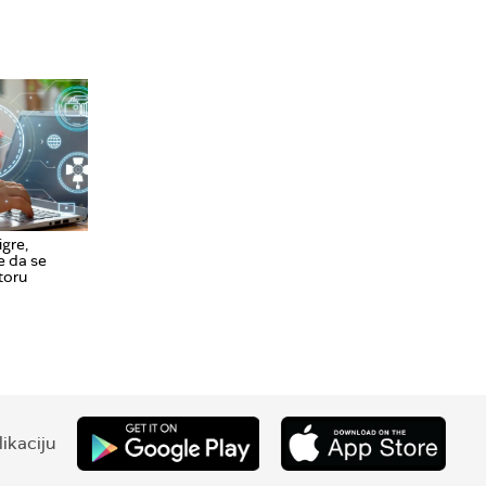
igre,
e da se
toru
ikaciju