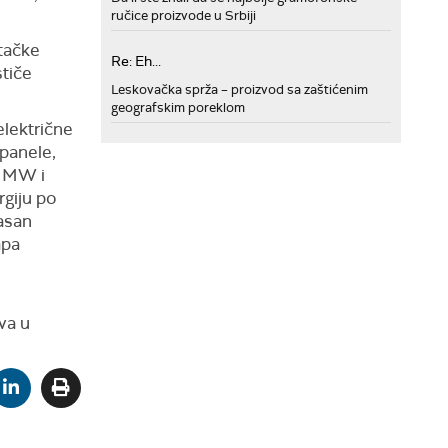
ručice proizvode u Srbiji
štačke
Re: Eh...
stiče
Leskovačka sprža – proizvod sa zaštićenim
geografskim poreklom
električne
 panele,
1 MW i
rgiju po
kasan
apa
va u