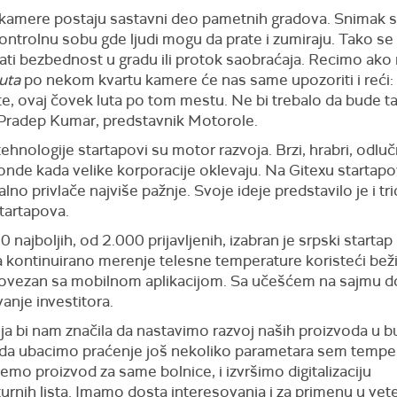
kamere postaju sastavni deo pametnih gradova. Snimak s
kontrolnu sobu gde ljudi mogu da prate i zumiraju. Tako s
sati bezbednost u gradu ili protok saobraćaja. Recimo ako
luta
po nekom kvartu kamere će nas same upozoriti i reći: 
e, ovaj čovek luta po tom mestu. Ne bi trebalo da bude ta
 Pradep Kumar, predstavnik Motorole.
ehnologije startapovi su motor razvoja. Brzi, hrabri, odluč
i onde kada velike korporacije oklevaju. Na Gitexu startapo
alno privlače najviše pažnje. Svoje ideje predstavilo je i tr
tartapova.
najboljih, od 2.000 prijavljenih, izabran je srpski startap k
a kontinuirano merenje telesne temperature koristeći bež
ovezan sa mobilnom aplikacijom. Sa učešćem na sajmu doš
anje investitora.
ija bi nam značila da nastavimo razvoj naših proizvoda u 
 da ubacimo praćenje još nekoliko parametara sem tempe
ijemo proizvod za same bolnice, i izvršimo digitalizaciju
rnih lista. Imamo dosta interesovanja i za primenu u veter