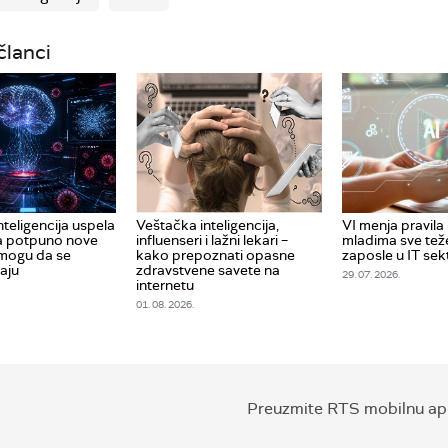
članci
teligencija uspela
Veštačka inteligencija,
VI menja pravila 
ra potpuno nove
influenseri i lažni lekari –
mladima sve tež
 mogu da se
kako prepoznati opasne
zaposle u IT sek
aju
zdravstvene savete na
29. 07. 2026.
internetu
01. 08. 2026.
Preuzmite RTS mobilnu apl