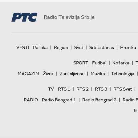
Radio Televizija Srbije
|
|
|
|
VESTI
Politika
Region
Svet
Srbija danas
Hronika
|
|
SPORT
Fudbal
Košarka
T
|
|
|
|
MAGAZIN
Život
Zanimljivosti
Muzika
Tehnologija
|
|
|
|
TV
RTS 1
RTS 2
RTS 3
RTS Svet
|
|
RADIO
Radio Beograd 1
Radio Beograd 2
Radio 
R