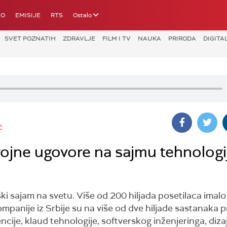
IO
EMISIJE
RTS
Ostalo
SVET POZNATIH
ZDRAVLJE
FILM I TV
NAUKA
PRIRODA
DIGITA
Ć
brojne ugovore na sajmu tehnologi
i sajam na svetu. Više od 200 hiljada posetilaca imalo j
ompanije iz Srbije su na više od dve hiljade sastanaka p
ncije, klaud tehnologije, softverskog inženjeringa, diza