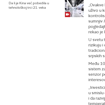
Da li je Kina već pobedila u
„Ovakve 
tehnološkoj trci 21. veka
uživo u 
kontroli
sumnjiv
pogledajt
rekao je
U svetu t
rizikuju 
tradicion
srpskih s
Među 100 
sistem z
senzor p
interesov
„Investic
u smislu
i da razv
temperatu