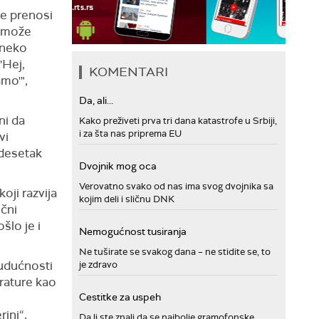
e prenosi
e može
 neko
'Hej,
KOMENTARI
mo'",
Da, ali...
ni da
Kako preživeti prva tri dana katastrofe u Srbiji,
i za šta nas priprema EU
vi
idesetak
Dvojnik mog oca
Verovatno svako od nas ima svog dvojnika sa
oji razvija
kojim deli i sličnu DNK
ični
lo je i
Nemogućnost tusiranja
Ne tuširate se svakog dana – ne stidite se, to
budućnosti
je zdravo
rature kao
Cestitke za uspeh
ini“,
Da li ste znali da se najbolje gramofonske