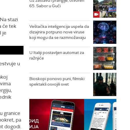
Uz zastavu i prangije, otvoren
65. Sabor u Guči
 Na stazi
a će tek
Veštačka inteligencija uspela da
dizajnira potpuno nove viruse
 je
koji mogu da se razmnožavaju
U Italiji postavljen automat za
ražnjiće
estvuje u
akoj
Bioskopi ponovo puni, filmski
ovima
spektakli osvojili svet
rgiju,
sednik
u granice
pokret, pa
nt dogodi.