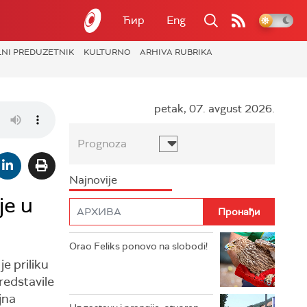
Ћир
Eng
LNI PREDUZETNIK
KULTURNO
ARHIVA RUBRIKA
petak, 07. avgust 2026.
Prognoza
Najnovije
je u
Orao Feliks ponovo na slobodi!
e priliku
redstavile
jna