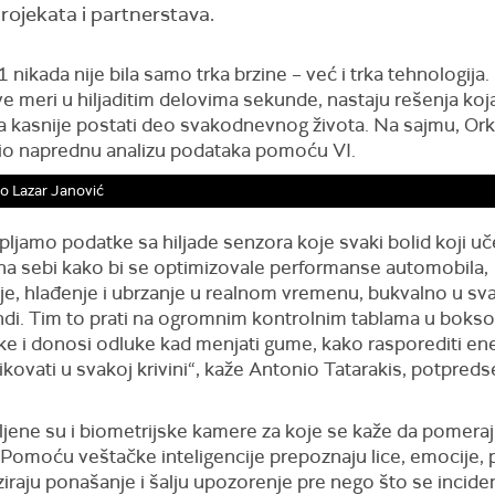
rojekata i partnerstava.
 nikada nije bila samo trka brzine – već i trka tehnologija.
e meri u hiljaditim delovima sekunde, nastaju rešenja koj
 kasnije postati deo svakodnevnog života. Na sajmu, Orkl
io naprednu analizu podataka pomoću VI.
o Lazar Janović
pljamo podatke sa hiljade senzora koje svaki bolid koji uč
i na sebi kako bi se optimizovale performanse automobila,
nje, hlađenje i ubrzanje u realnom vremenu, bukvalno u sv
ndi. Tim to prati na ogromnim kontrolnim tablama u boks
e i donosi odluke kad menjati gume, kako rasporediti ene
zikovati u svakoj krivini“, kaže Antonio Tatarakis, potpred
ljene su i biometrijske kamere za koje se kaže da pomeraj
 Pomoću veštačke inteligencije prepoznaju lice, emocije, 
ziraju ponašanje i šalju upozorenje pre nego što se incide